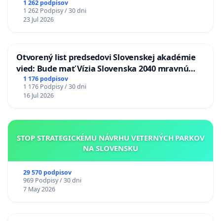
1 262 podpisov
1 262 Podpisy / 30 dni
23 Jul 2026
Otvorený list predsedovi Slovenskej akadémie
vied: Bude mať Vízia Slovenska 2040 mravnú
chrbticu?
1 176 podpisov
1 176 Podpisy / 30 dni
16 Jul 2026
STOP STRATEGICKÉMU NÁVRHU VETERNÝCH PARKOV
NA SLOVENSKU
29 570 podpisov
969 Podpisy / 30 dni
7 May 2026