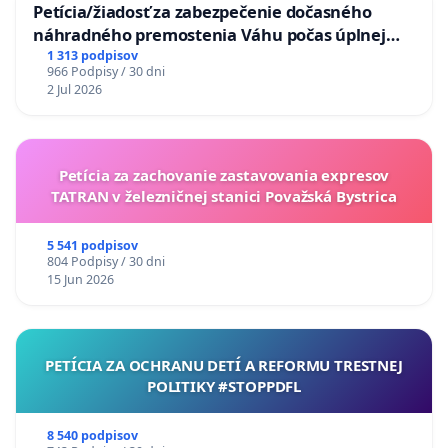
Petícia/žiadosť za zabezpečenie dočasného
náhradného premostenia Váhu počas úplnej
uzávery Vážskeho mosta v Komárne
1 313 podpisov
966 Podpisy / 30 dni
2 Jul 2026
Petícia za zachovanie zastavovania expresov
TATRAN v železničnej stanici Považská Bystrica
5 541 podpisov
804 Podpisy / 30 dni
15 Jun 2026
PETÍCIA ZA OCHRANU DETÍ A REFORMU TRESTNEJ
POLITIKY #STOPPDFL
8 540 podpisov