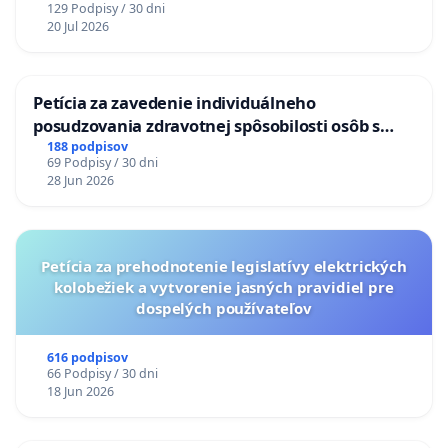
129 Podpisy / 30 dni
20 Jul 2026
Petícia za zavedenie individuálneho
posudzovania zdravotnej spôsobilosti osôb s
diabetom 1. a 2. typu pri prijímaní do
188 podpisov
69 Podpisy / 30 dni
Policajného zboru SR
28 Jun 2026
Petícia za prehodnotenie legislatívy elektrických
kolobežiek a vytvorenie jasných pravidiel pre
dospelých používateľov
616 podpisov
66 Podpisy / 30 dni
18 Jun 2026