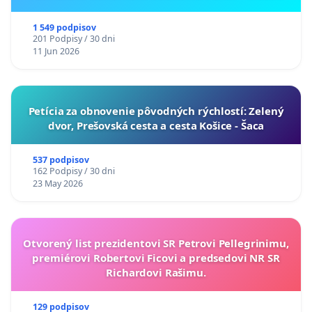
ukrajinskej kultúry vo Svidníku
1 549 podpisov
201 Podpisy / 30 dni
11 Jun 2026
​Petícia za obnovenie pôvodných rýchlostí: Zelený
dvor, Prešovská cesta a cesta Košice - Šaca
537 podpisov
162 Podpisy / 30 dni
23 May 2026
Otvorený list prezidentovi SR Petrovi Pellegrinimu,
premiérovi Robertovi Ficovi a predsedovi NR SR
Richardovi Rašimu.
129 podpisov