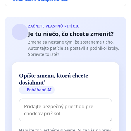
ZAČNITE VLASTNÚ PETÍCIU
Je tu niečo, čo chcete zmeniť?
Zmena sa nestane tým, že zostaneme ticho.
Autor tejto petície sa postavil a podnikol kroky.
Spravíte to isté?
Opíšte zmenu, ktorú chcete
dosiahnuť
Poháňané AI
Napíšte to vlastnými slovami. AI za vás pripraví