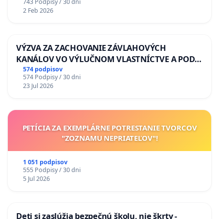
743 Podpisy / 30 dni
2 Feb 2026
VÝZVA ZA ZACHOVANIE ZÁVLAHOVÝCH
KANÁLOV VO VÝLUČNOM VLASTNÍCTVE A POD
KONTROLOU SLOVENSKEJ REPUBLIKY & žiadosť
574 podpisov
574 Podpisy / 30 dni
na riešenie zanedbaného stavu závlahových a
23 Jul 2026
odvodňovacích kanálov na Slovensku
PETÍCIA ZA EXEMPLÁRNE POTRESTANIE TVORCOV
"ZOZNAMU NEPRIATEĽOV"!
1 051 podpisov
555 Podpisy / 30 dni
5 Jul 2026
Deti si zaslúžia bezpečnú školu, nie škrty -