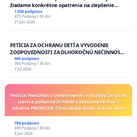
žiadame konkrétne opatrenia na zlepšenie
situácie v školstve
1 920 podpisov
475 Podpisy / 30 dni
21 Jun 2026
PETÍCIA ZA OCHRANU DETÍ A VYVODENIE
ZODPOVEDNOSTI ZA DLHOROČNÚ NEČINNOSŤ
A ZLYHANIE ŠTÁTU
465 podpisov
393 Podpisy / 30 dni
7 Jul 2026
Petícia: Nesúhlas s umiestnením výstavby čerpacej
stanice pohonných hmôt s autoumyvárňou v
lokalite PROMCEN, Chorvátsky Grob - Čierna Voda
784 podpisov
249 Podpisy / 30 dni
8 Jun 2026