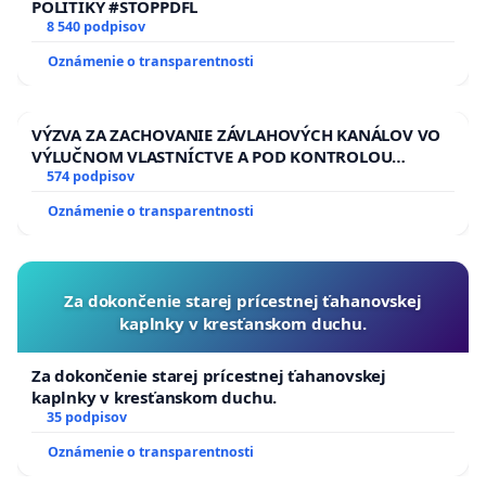
POLITIKY #STOPPDFL
8 540 podpisov
Oznámenie o transparentnosti
VÝZVA ZA ZACHOVANIE ZÁVLAHOVÝCH KANÁLOV VO
VÝLUČNOM VLASTNÍCTVE A POD KONTROLOU
SLOVENSKEJ REPUBLIKY & žiadosť na riešenie
574 podpisov
zanedbaného stavu závlahových a odvodňovacích
Oznámenie o transparentnosti
kanálov na Slovensku
Za dokončenie starej prícestnej ťahanovskej
kaplnky v kresťanskom duchu.
Za dokončenie starej prícestnej ťahanovskej
kaplnky v kresťanskom duchu.
35 podpisov
Oznámenie o transparentnosti