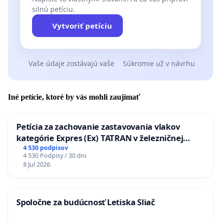
silnú petíciu.
Vytvoriť petíciu
Vaše údaje zostávajú vaše
Súkromie už v návrhu
Iné petície, ktoré by vás mohli zaujímať
Petícia za zachovanie zastavovania vlakov
kategórie Expres (Ex) TATRAN v železničnej
stanici Púchov
4 530 podpisov
4 530 Podpisy / 30 dni
8 Jul 2026
Spoločne za budúcnosť Letiska Sliač