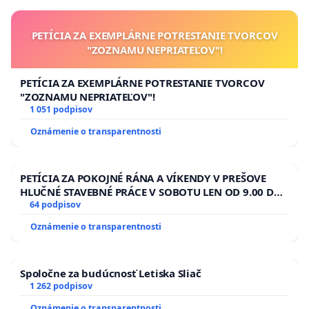
PETÍCIA ZA EXEMPLÁRNE POTRESTANIE TVORCOV
"ZOZNAMU NEPRIATEĽOV"!
PETÍCIA ZA EXEMPLÁRNE POTRESTANIE TVORCOV
"ZOZNAMU NEPRIATEĽOV"!
1 051 podpisov
Oznámenie o transparentnosti
PETÍCIA ZA POKOJNÉ RÁNA A VÍKENDY V PREŠOVE
HLUČNÉ STAVEBNÉ PRÁCE V SOBOTU LEN OD 9.00 DO
13.00 HOD., CEZ PRACOVNÝ TÝŽDEŇ CIEĽ 8.00 – 18.00
64 podpisov
HOD. A PRAVIDELNÁ KONTROLA STAVBY C-AREA NA
Oznámenie o transparentnosti
ĎUMBIERSKEJ/MAGU
Spoločne za budúcnosť Letiska Sliač
1 262 podpisov
Oznámenie o transparentnosti