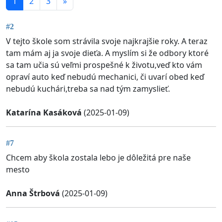
1
2
3
»
#2
V tejto škole som strávila svoje najkrajšie roky. A teraz
tam mám aj ja svoje dieťa. A myslím si že odbory ktoré
sa tam učia sú veľmi prospešné k životu,veď kto vám
opraví auto keď nebudú mechanici, či uvarí obed keď
nebudú kuchári,treba sa nad tým zamyslieť.
Katarína Kasáková
(2025-01-09)
#7
Chcem aby škola zostala lebo je dôležitá pre naše
mesto
Anna Štrbová
(2025-01-09)