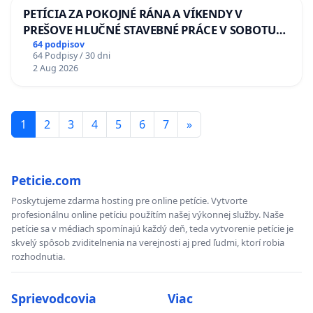
PETÍCIA ZA POKOJNÉ RÁNA A VÍKENDY V
PREŠOVE HLUČNÉ STAVEBNÉ PRÁCE V SOBOTU
LEN OD 9.00 DO 13.00 HOD., CEZ PRACOVNÝ
64 podpisov
64 Podpisy / 30 dni
TÝŽDEŇ CIEĽ 8.00 – 18.00 HOD. A PRAVIDELNÁ
2 Aug 2026
KONTROLA STAVBY C-AREA NA
ĎUMBIERSKEJ/MAGU
1
2
3
4
5
6
7
»
Peticie.com
Poskytujeme zdarma hosting pre online petície. Vytvorte
profesionálnu online petíciu použítím našej výkonnej služby. Naše
petície sa v médiach spomínajú každý deň, teda vytvorenie petície je
skvelý spôsob zviditelnenia na verejnosti aj pred ľudmi, ktorí robia
rozhodnutia.
Sprievodcovia
Viac