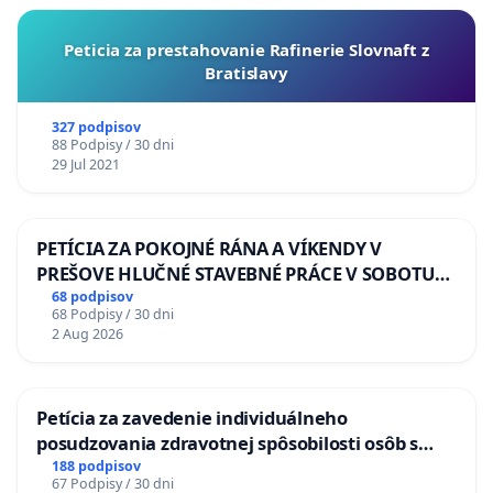
Peticia za prestahovanie Rafinerie Slovnaft z
Bratislavy
327 podpisov
88 Podpisy / 30 dni
29 Jul 2021
PETÍCIA ZA POKOJNÉ RÁNA A VÍKENDY V
PREŠOVE HLUČNÉ STAVEBNÉ PRÁCE V SOBOTU
LEN OD 9.00 DO 13.00 HOD., CEZ PRACOVNÝ
68 podpisov
68 Podpisy / 30 dni
TÝŽDEŇ CIEĽ 8.00 – 18.00 HOD. A PRAVIDELNÁ
2 Aug 2026
KONTROLA STAVBY C-AREA NA
ĎUMBIERSKEJ/MAGU
Petícia za zavedenie individuálneho
posudzovania zdravotnej spôsobilosti osôb s
diabetom 1. a 2. typu pri prijímaní do
188 podpisov
67 Podpisy / 30 dni