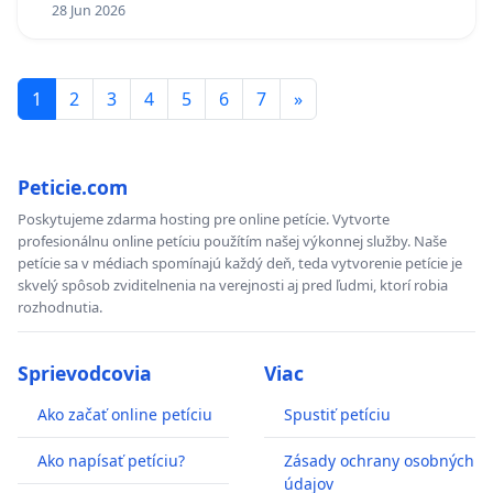
Policajného zboru SR
28 Jun 2026
1
2
3
4
5
6
7
»
Peticie.com
Poskytujeme zdarma hosting pre online petície. Vytvorte
profesionálnu online petíciu použítím našej výkonnej služby. Naše
petície sa v médiach spomínajú každý deň, teda vytvorenie petície je
skvelý spôsob zviditelnenia na verejnosti aj pred ľudmi, ktorí robia
rozhodnutia.
Sprievodcovia
Viac
Ako začať online petíciu
Spustiť petíciu
Ako napísať petíciu?
Zásady ochrany osobných
údajov