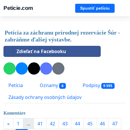
Peticie.com
Spustiť petíciu
Petícia za záchranu prírodnej rezervácie Šúr -
zabráňme ďalšej výstavbe.
Zdieľať na Facebooku
Petícia
Oznamy
Podpisy
6
9 595
Zásady ochrany osobných údajov
Komentáre
«
1
...
41
42
43
44
45
46
47