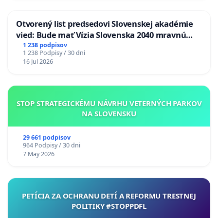
Otvorený list predsedovi Slovenskej akadémie
vied: Bude mať Vízia Slovenska 2040 mravnú
chrbticu?
1 238 podpisov
1 238 Podpisy / 30 dni
16 Jul 2026
STOP STRATEGICKÉMU NÁVRHU VETERNÝCH PARKOV
NA SLOVENSKU
29 661 podpisov
964 Podpisy / 30 dni
7 May 2026
PETÍCIA ZA OCHRANU DETÍ A REFORMU TRESTNEJ
POLITIKY #STOPPDFL