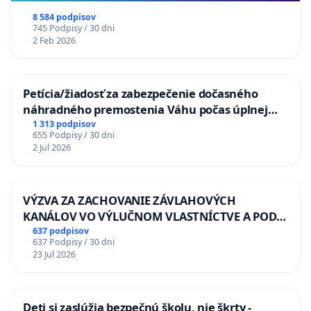
8 584 podpisov
745 Podpisy / 30 dni
2 Feb 2026
Petícia/žiadosť za zabezpečenie dočasného
náhradného premostenia Váhu počas úplnej
uzávery Vážskeho mosta v Komárne
1 313 podpisov
655 Podpisy / 30 dni
2 Jul 2026
VÝZVA ZA ZACHOVANIE ZÁVLAHOVÝCH
KANÁLOV VO VÝLUČNOM VLASTNÍCTVE A POD
KONTROLOU SLOVENSKEJ REPUBLIKY & žiadosť
637 podpisov
637 Podpisy / 30 dni
na riešenie zanedbaného stavu závlahových a
23 Jul 2026
odvodňovacích kanálov na Slovensku
Deti si zaslúžia bezpečnú školu, nie škrty -