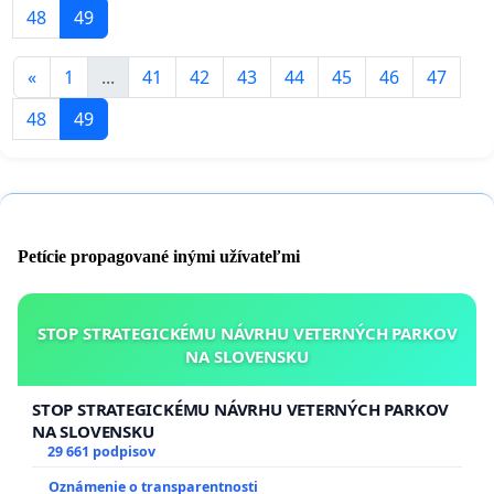
48
49
«
1
...
41
42
43
44
45
46
47
48
49
Petície propagované inými užívateľmi
STOP STRATEGICKÉMU NÁVRHU VETERNÝCH PARKOV
NA SLOVENSKU
STOP STRATEGICKÉMU NÁVRHU VETERNÝCH PARKOV
NA SLOVENSKU
29 661 podpisov
Oznámenie o transparentnosti