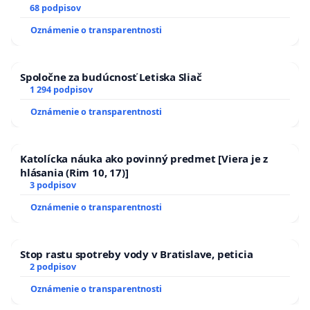
13.00 HOD., CEZ PRACOVNÝ TÝŽDEŇ CIEĽ 8.00 – 18.00
68 podpisov
HOD. A PRAVIDELNÁ KONTROLA STAVBY C-AREA NA
Oznámenie o transparentnosti
ĎUMBIERSKEJ/MAGU
Spoločne za budúcnosť Letiska Sliač
1 294 podpisov
Oznámenie o transparentnosti
Katolícka náuka ako povinný predmet [Viera je z
hlásania (Rim 10, 17)]
3 podpisov
Oznámenie o transparentnosti
Stop rastu spotreby vody v Bratislave, peticia
2 podpisov
Oznámenie o transparentnosti