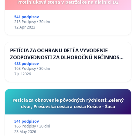
Protihluková stena v petržalke na dialnici D2
541 podpisov
215 Podpisy / 30 dni
12 Apr 2023
PETÍCIA ZA OCHRANU DETÍ A VYVODENIE
ZODPOVEDNOSTI ZA DLHOROČNÚ NEČINNOSŤ
A ZLYHANIE ŠTÁTU
483 podpisov
168 Podpisy / 30 dni
7 Jul 2026
​Petícia za obnovenie pôvodných rýchlostí: Zelený
dvor, Prešovská cesta a cesta Košice - Šaca
541 podpisov
166 Podpisy / 30 dni
23 May 2026