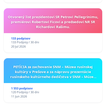
Otvorený list prezidentovi SR Petrovi Pellegrinimu,
premiérovi Robertovi Ficovi a predsedovi NR SR
Richardovi Rašimu.
133 podpisov
133 Podpisy / 30 dni
20 Jul 2026
PETÍCIA za zachovanie SNM – Múzea rusínskej
kultúry v Prešove a za nápravu prezentácie
rusínskeho kultúrneho dedičstva v SNM – Múzeu
ukrajinskej kultúry vo Svidníku
1 553 podpisov
120 Podpisy / 30 dni
11 Jun 2026