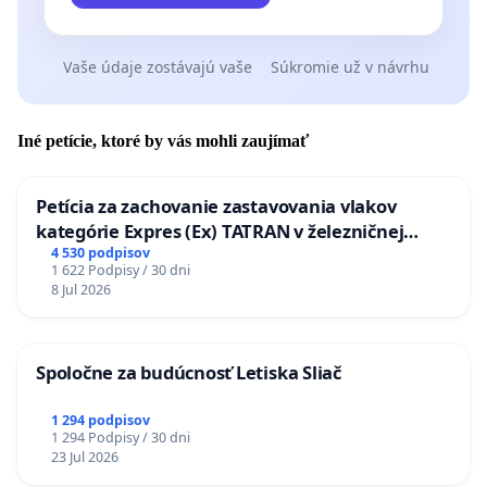
Vaše údaje zostávajú vaše
Súkromie už v návrhu
Iné petície, ktoré by vás mohli zaujímať
Petícia za zachovanie zastavovania vlakov
kategórie Expres (Ex) TATRAN v železničnej
stanici Púchov
4 530 podpisov
1 622 Podpisy / 30 dni
8 Jul 2026
Spoločne za budúcnosť Letiska Sliač
1 294 podpisov
1 294 Podpisy / 30 dni
23 Jul 2026