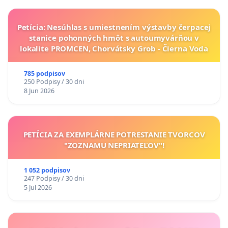
Petícia: Nesúhlas s umiestnením výstavby čerpacej
stanice pohonných hmôt s autoumyvárňou v
lokalite PROMCEN, Chorvátsky Grob - Čierna Voda
785 podpisov
250 Podpisy / 30 dni
8 Jun 2026
PETÍCIA ZA EXEMPLÁRNE POTRESTANIE TVORCOV
"ZOZNAMU NEPRIATEĽOV"!
1 052 podpisov
247 Podpisy / 30 dni
5 Jul 2026