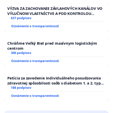
VÝZVA ZA ZACHOVANIE ZÁVLAHOVÝCH KANÁLOV VO
VÝLUČNOM VLASTNÍCTVE A POD KONTROLOU
SLOVENSKEJ REPUBLIKY & žiadosť na riešenie
637 podpisov
zanedbaného stavu závlahových a odvodňovacích
Oznámenie o transparentnosti
kanálov na Slovensku
Chráňme Veľký Biel pred masívnym logistickým
centrom
306 podpisov
Oznámenie o transparentnosti
Petícia za zavedenie individuálneho posudzovania
zdravotnej spôsobilosti osôb s diabetom 1. a 2. typu
pri prijímaní do Policajného zboru SR
188 podpisov
Oznámenie o transparentnosti