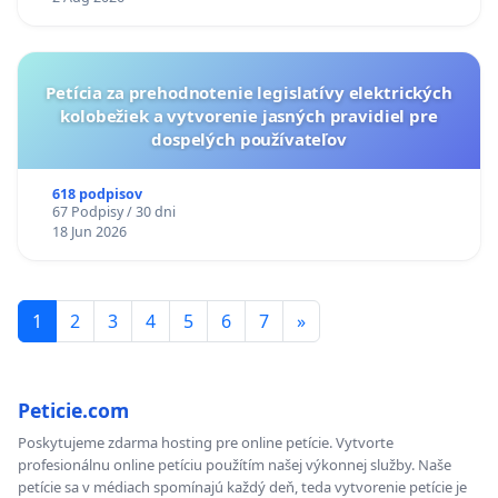
KONTROLA STAVBY C-AREA NA
ĎUMBIERSKEJ/MAGU
Petícia za prehodnotenie legislatívy elektrických
kolobežiek a vytvorenie jasných pravidiel pre
dospelých používateľov
618 podpisov
67 Podpisy / 30 dni
18 Jun 2026
1
2
3
4
5
6
7
»
Peticie.com
Poskytujeme zdarma hosting pre online petície. Vytvorte
profesionálnu online petíciu použítím našej výkonnej služby. Naše
petície sa v médiach spomínajú každý deň, teda vytvorenie petície je