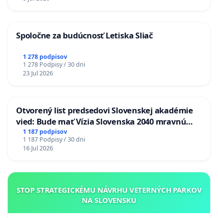
Spoločne za budúcnosť Letiska Sliač
1 278 podpisov
1 278 Podpisy / 30 dni
23 Jul 2026
Otvorený list predsedovi Slovenskej akadémie
vied: Bude mať Vízia Slovenska 2040 mravnú
chrbticu?
1 187 podpisov
1 187 Podpisy / 30 dni
16 Jul 2026
STOP STRATEGICKÉMU NÁVRHU VETERNÝCH PARKOV
NA SLOVENSKU