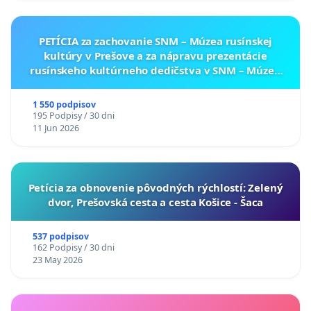
PETÍCIA za zachovanie SNM – Múzea rusínskej
kultúry v Prešove a za nápravu prezentácie
rusínskeho kultúrneho dedičstva v SNM – Múzeu
ukrajinskej kultúry vo Svidníku
1 550 podpisov
195 Podpisy / 30 dni
11 Jun 2026
​Petícia za obnovenie pôvodných rýchlostí: Zelený
dvor, Prešovská cesta a cesta Košice - Šaca
537 podpisov
162 Podpisy / 30 dni
23 May 2026