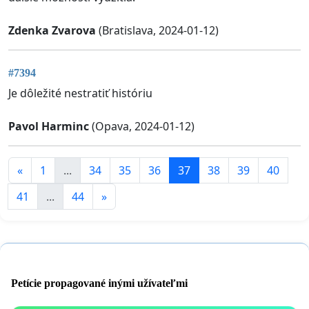
Zdenka Zvarova
(Bratislava, 2024-01-12)
#7394
Je dôležité nestratiť históriu
Pavol Harminc
(Opava, 2024-01-12)
«
1
...
34
35
36
37
38
39
40
41
...
44
»
Petície propagované inými užívateľmi