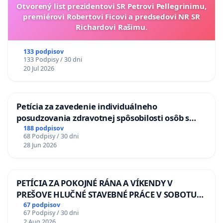
Otvorený list prezidentovi SR Petrovi Pellegrinimu,
premiérovi Robertovi Ficovi a predsedovi NR SR
Richardovi Rašimu.
133 podpisov
133 Podpisy / 30 dni
20 Jul 2026
Petícia za zavedenie individuálneho
posudzovania zdravotnej spôsobilosti osôb s
diabetom 1. a 2. typu pri prijímaní do
188 podpisov
68 Podpisy / 30 dni
Policajného zboru SR
28 Jun 2026
PETÍCIA ZA POKOJNÉ RÁNA A VÍKENDY V
PREŠOVE HLUČNÉ STAVEBNÉ PRÁCE V SOBOTU
LEN OD 9.00 DO 13.00 HOD., CEZ PRACOVNÝ
67 podpisov
67 Podpisy / 30 dni
TÝŽDEŇ CIEĽ 8.00 – 18.00 HOD. A PRAVIDELNÁ
2 Aug 2026