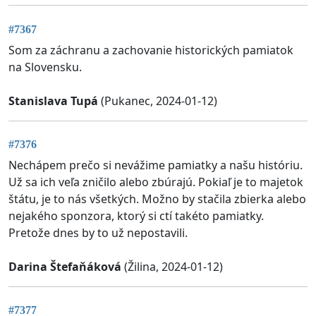
#7367
Som za záchranu a zachovanie historických pamiatok
na Slovensku.
Stanislava Tupá
(Pukanec, 2024-01-12)
#7376
Nechápem prečo si nevážime pamiatky a našu históriu.
Už sa ich veľa zničilo alebo zbúrajú. Pokiaľ je to majetok
štátu, je to nás všetkých. Možno by stačila zbierka alebo
nejakého sponzora, ktorý si ctí takéto pamiatky.
Pretože dnes by to už nepostavili.
Darina Štefaňáková
(Žilina, 2024-01-12)
#7377