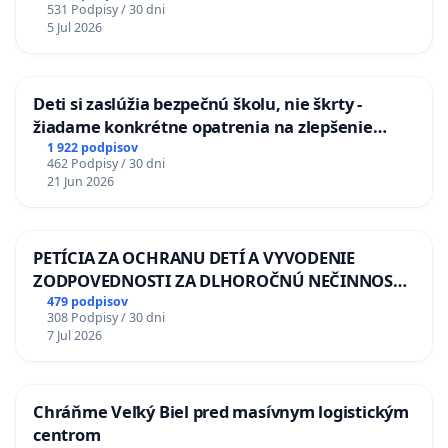
531 Podpisy / 30 dni
5 Jul 2026
Deti si zaslúžia bezpečnú školu, nie škrty -
žiadame konkrétne opatrenia na zlepšenie
situácie v školstve
1 922 podpisov
462 Podpisy / 30 dni
21 Jun 2026
PETÍCIA ZA OCHRANU DETÍ A VYVODENIE
ZODPOVEDNOSTI ZA DLHOROČNÚ NEČINNOSŤ
A ZLYHANIE ŠTÁTU
479 podpisov
308 Podpisy / 30 dni
7 Jul 2026
Chráňme Veľký Biel pred masívnym logistickým
centrom