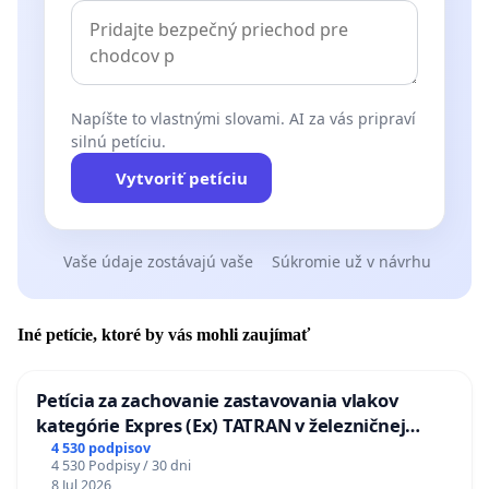
Napíšte to vlastnými slovami. AI za vás pripraví
silnú petíciu.
Vytvoriť petíciu
Vaše údaje zostávajú vaše
Súkromie už v návrhu
Iné petície, ktoré by vás mohli zaujímať
Petícia za zachovanie zastavovania vlakov
kategórie Expres (Ex) TATRAN v železničnej
stanici Púchov
4 530 podpisov
4 530 Podpisy / 30 dni
8 Jul 2026