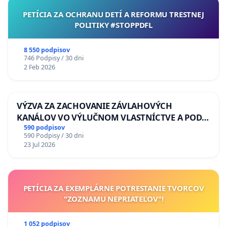
PETÍCIA ZA OCHRANU DETÍ A REFORMU TRESTNEJ
POLITIKY #STOPPDFL
8 550 podpisov
746 Podpisy / 30 dni
2 Feb 2026
VÝZVA ZA ZACHOVANIE ZÁVLAHOVÝCH
KANÁLOV VO VÝLUČNOM VLASTNÍCTVE A POD
KONTROLOU SLOVENSKEJ REPUBLIKY & žiadosť
590 podpisov
590 Podpisy / 30 dni
na riešenie zanedbaného stavu závlahových a
23 Jul 2026
odvodňovacích kanálov na Slovensku
PETÍCIA ZA EXEMPLÁRNE POTRESTANIE TVORCOV
"ZOZNAMU NEPRIATEĽOV"!
1 052 podpisov