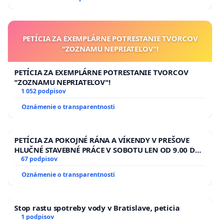
PETÍCIA ZA EXEMPLÁRNE POTRESTANIE TVORCOV
"ZOZNAMU NEPRIATEĽOV"!
PETÍCIA ZA EXEMPLÁRNE POTRESTANIE TVORCOV
"ZOZNAMU NEPRIATEĽOV"!
1 052 podpisov
Oznámenie o transparentnosti
PETÍCIA ZA POKOJNÉ RÁNA A VÍKENDY V PREŠOVE
HLUČNÉ STAVEBNÉ PRÁCE V SOBOTU LEN OD 9.00 DO
13.00 HOD., CEZ PRACOVNÝ TÝŽDEŇ CIEĽ 8.00 – 18.00
67 podpisov
HOD. A PRAVIDELNÁ KONTROLA STAVBY C-AREA NA
Oznámenie o transparentnosti
ĎUMBIERSKEJ/MAGU
Stop rastu spotreby vody v Bratislave, peticia
1 podpisov