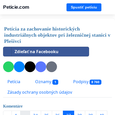
Peticie.com
Spustiť petíciu
Petícia za zachovanie historických
industriálnych objektov pri železničnej stanici v
Plešivci
Zdieľať na Facebooku
Petícia
Oznamy
Podpisy
1
8 760
Zásady ochrany osobných údajov
Komentáre