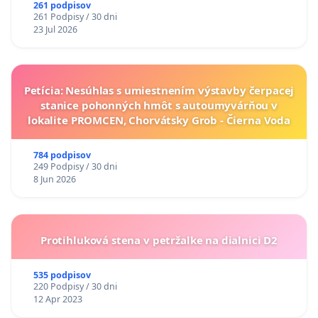
261 podpisov
261 Podpisy / 30 dni
23 Jul 2026
Petícia: Nesúhlas s umiestnením výstavby čerpacej
stanice pohonných hmôt s autoumyvárňou v
lokalite PROMCEN, Chorvátsky Grob - Čierna Voda
784 podpisov
249 Podpisy / 30 dni
8 Jun 2026
Protihluková stena v petržalke na dialnici D2
535 podpisov
220 Podpisy / 30 dni
12 Apr 2023