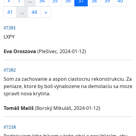
«
1
...
34
35
36
37
38
39
40
41
...
44
»
#7201
LXPY
Eva Oroszova
(Plešivec, 2024-01-12)
#7202
Som za zachovanie a aspon ciastocnu rekonstrukciu. Za
peniaze, ktore by boli vynalozene na demolaciu sa moze
spravit nova krytina.
Tomáš Mališ
(Borský Mikuláš, 2024-01-12)
#7218
Podpisujem lebo bývam v tejto obci a nesúhlasím, aby