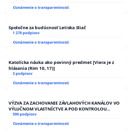
Oznámenie o transparentnosti
Spoločne za budúcnosť Letiska Sliač
1 278 podpisov
Oznámenie o transparentnosti
Katolícka náuka ako povinný predmet [Viera je z
hlásania (Rim 10, 17)]
3 podpisov
Oznámenie o transparentnosti
VÝZVA ZA ZACHOVANIE ZÁVLAHOVÝCH KANÁLOV VO
VÝLUČNOM VLASTNÍCTVE A POD KONTROLOU
SLOVENSKEJ REPUBLIKY & žiadosť na riešenie
590 podpisov
zanedbaného stavu závlahových a odvodňovacích
Oznámenie o transparentnosti
kanálov na Slovensku