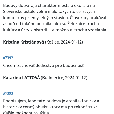
Budovy dotvárajú charakter mesta a okolia a na
Slovensku ostalo veľmi málo takýchto celistvých
komplexov priemyselných stavieb. Človek by očakával
aspoň od takého podniku ako sú Železnice trocha
kultúry a úcty k histórii ... a možno aj trocha vzdelania ...
Kristína Kristiánová
(Košice, 2024-01-12)
#7392
Chcem zachovať dedičstvo pre budúcnosť
Katarína LATTOVÁ
(Budmerice, 2024-01-12)
#7393
Podpisujem, lebo táto budova je architektonicky a
historicky cenný objekt, ktorý ma po rekonštrukcii
ďaľšie možnosti využitia.