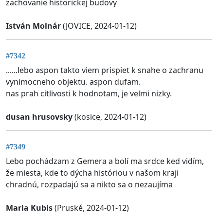
zachovanie historickej budovy
István Molnár
(JOVICE, 2024-01-12)
#7342
......lebo aspon takto viem prispiet k snahe o zachranu
vynimocneho objektu. aspon dufam.
nas prah citlivosti k hodnotam, je velmi nizky.
dusan hrusovsky
(kosice, 2024-01-12)
#7349
Lebo pochádzam z Gemera a bolí ma srdce ked vidím,
že miesta, kde to dýcha históriou v našom kraji
chradnú, rozpadajú sa a nikto sa o nezaujíma
Maria Kubis
(Pruské, 2024-01-12)