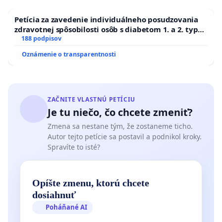
Petícia za zavedenie individuálneho posudzovania
zdravotnej spôsobilosti osôb s diabetom 1. a 2. typu
pri prijímaní do Policajného zboru SR
188 podpisov
Oznámenie o transparentnosti
ZAČNITE VLASTNÚ PETÍCIU
Je tu niečo, čo chcete zmeniť?
Zmena sa nestane tým, že zostaneme ticho.
Autor tejto petície sa postavil a podnikol kroky.
Spravíte to isté?
Opíšte zmenu, ktorú chcete
dosiahnuť
Poháňané AI