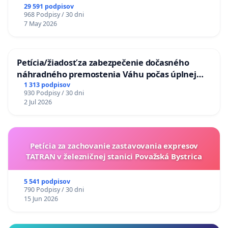
29 591 podpisov
968 Podpisy / 30 dni
7 May 2026
Petícia/žiadosť za zabezpečenie dočasného
náhradného premostenia Váhu počas úplnej
uzávery Vážskeho mosta v Komárne
1 313 podpisov
930 Podpisy / 30 dni
2 Jul 2026
Petícia za zachovanie zastavovania expresov
TATRAN v železničnej stanici Považská Bystrica
5 541 podpisov
790 Podpisy / 30 dni
15 Jun 2026