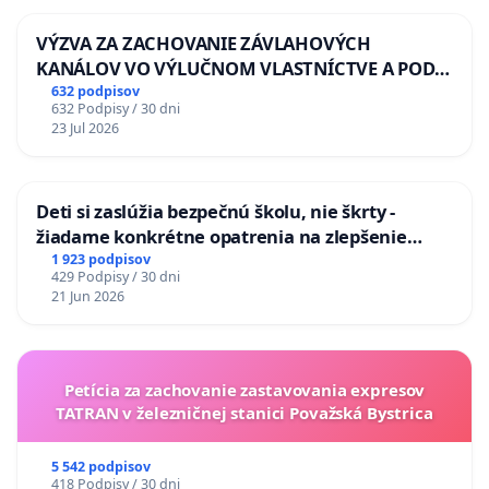
VÝZVA ZA ZACHOVANIE ZÁVLAHOVÝCH
KANÁLOV VO VÝLUČNOM VLASTNÍCTVE A POD
KONTROLOU SLOVENSKEJ REPUBLIKY & žiadosť
632 podpisov
632 Podpisy / 30 dni
na riešenie zanedbaného stavu závlahových a
23 Jul 2026
odvodňovacích kanálov na Slovensku
Deti si zaslúžia bezpečnú školu, nie škrty -
žiadame konkrétne opatrenia na zlepšenie
situácie v školstve
1 923 podpisov
429 Podpisy / 30 dni
21 Jun 2026
Petícia za zachovanie zastavovania expresov
TATRAN v železničnej stanici Považská Bystrica
5 542 podpisov
418 Podpisy / 30 dni