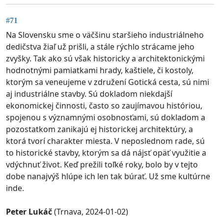
#71
Na Slovensku sme o väčšinu staršieho industriálneho
dedičstva žiaľ už prišli, a stále rýchlo strácame jeho
zvyšky. Tak ako sú však historicky a architektonickými
hodnotnými pamiatkami hrady, kaštiele, či kostoly,
ktorým sa veneujeme v združení Gotická cesta, sú nimi
aj industriálne stavby. Sú dokladom niekdajší
ekonomickej činnosti, často so zaujímavou históriou,
spojenou s významnými osobnosťami, sú dokladom a
pozostatkom zanikajú ej historickej architektúry, a
ktorá tvorí charakter miesta. V neposlednom rade, sú
to historické stavby, ktorým sa dá nájsť opäť využitie a
vdýchnuť život. Keď prežili toľké roky, bolo by v tejto
dobe nanajvýš hlúpe ich len tak búrať. Už sme kultúrne
inde.
Peter Lukáč
(Trnava, 2024-01-02)