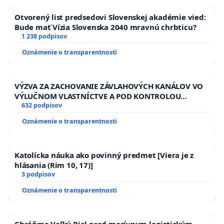
Otvorený list predsedovi Slovenskej akadémie vied:
Bude mať Vízia Slovenska 2040 mravnú chrbticu?
1 238 podpisov
Oznámenie o transparentnosti
VÝZVA ZA ZACHOVANIE ZÁVLAHOVÝCH KANÁLOV VO
VÝLUČNOM VLASTNÍCTVE A POD KONTROLOU
SLOVENSKEJ REPUBLIKY & žiadosť na riešenie
632 podpisov
zanedbaného stavu závlahových a odvodňovacích
Oznámenie o transparentnosti
kanálov na Slovensku
Katolícka náuka ako povinný predmet [Viera je z
hlásania (Rim 10, 17)]
3 podpisov
Oznámenie o transparentnosti
Chráňme Veľký Biel pred masívnym logistickým