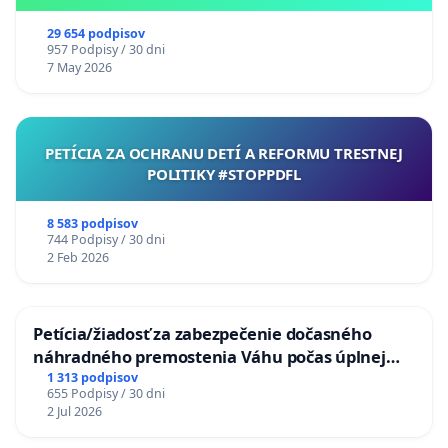
29 654 podpisov
957 Podpisy / 30 dni
7 May 2026
PETÍCIA ZA OCHRANU DETÍ A REFORMU TRESTNEJ
POLITIKY #STOPPDFL
8 583 podpisov
744 Podpisy / 30 dni
2 Feb 2026
Petícia/žiadosť za zabezpečenie dočasného
náhradného premostenia Váhu počas úplnej
uzávery Vážskeho mosta v Komárne
1 313 podpisov
655 Podpisy / 30 dni
2 Jul 2026