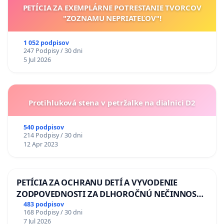
PETÍCIA ZA EXEMPLÁRNE POTRESTANIE TVORCOV
"ZOZNAMU NEPRIATEĽOV"!
1 052 podpisov
247 Podpisy / 30 dni
5 Jul 2026
Protihluková stena v petržalke na dialnici D2
540 podpisov
214 Podpisy / 30 dni
12 Apr 2023
PETÍCIA ZA OCHRANU DETÍ A VYVODENIE
ZODPOVEDNOSTI ZA DLHOROČNÚ NEČINNOSŤ
A ZLYHANIE ŠTÁTU
483 podpisov
168 Podpisy / 30 dni
7 Jul 2026