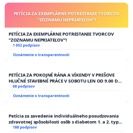
PETÍCIA ZA EXEMPLÁRNE POTRESTANIE TVORCOV
"ZOZNAMU NEPRIATEĽOV"!
PETÍCIA ZA EXEMPLÁRNE POTRESTANIE TVORCOV
"ZOZNAMU NEPRIATEĽOV"!
1 052 podpisov
Oznámenie o transparentnosti
PETÍCIA ZA POKOJNÉ RÁNA A VÍKENDY V PREŠOVE
HLUČNÉ STAVEBNÉ PRÁCE V SOBOTU LEN OD 9.00 DO
13.00 HOD., CEZ PRACOVNÝ TÝŽDEŇ CIEĽ 8.00 – 18.00
68 podpisov
HOD. A PRAVIDELNÁ KONTROLA STAVBY C-AREA NA
Oznámenie o transparentnosti
ĎUMBIERSKEJ/MAGU
Petícia za zavedenie individuálneho posudzovania
zdravotnej spôsobilosti osôb s diabetom 1. a 2. typu
pri prijímaní do Policajného zboru SR
188 podpisov