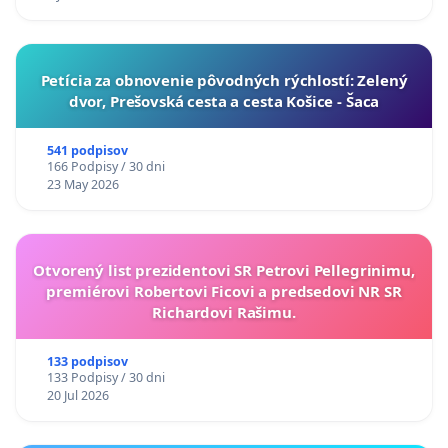
​Petícia za obnovenie pôvodných rýchlostí: Zelený
dvor, Prešovská cesta a cesta Košice - Šaca
541 podpisov
166 Podpisy / 30 dni
23 May 2026
Otvorený list prezidentovi SR Petrovi Pellegrinimu,
premiérovi Robertovi Ficovi a predsedovi NR SR
Richardovi Rašimu.
133 podpisov
133 Podpisy / 30 dni
20 Jul 2026