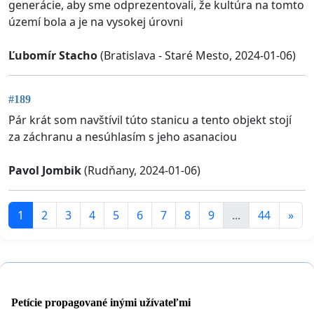
generácie, aby sme odprezentovali, že kultúra na tomto
území bola a je na vysokej úrovni
Ľubomír Stacho
(Bratislava - Staré Mesto, 2024-01-06)
#189
Pár krát som navštívil túto stanicu a tento objekt stojí
za záchranu a nesúhlasím s jeho asanaciou
Pavol Jombik
(Rudňany, 2024-01-06)
1
2
3
4
5
6
7
8
9
...
44
»
Petície propagované inými užívateľmi