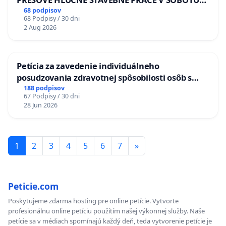
LEN OD 9.00 DO 13.00 HOD., CEZ PRACOVNÝ
68 podpisov
68 Podpisy / 30 dni
TÝŽDEŇ CIEĽ 8.00 – 18.00 HOD. A PRAVIDELNÁ
2 Aug 2026
KONTROLA STAVBY C-AREA NA
ĎUMBIERSKEJ/MAGU
Petícia za zavedenie individuálneho
posudzovania zdravotnej spôsobilosti osôb s
diabetom 1. a 2. typu pri prijímaní do
188 podpisov
67 Podpisy / 30 dni
Policajného zboru SR
28 Jun 2026
1
2
3
4
5
6
7
»
Peticie.com
Poskytujeme zdarma hosting pre online petície. Vytvorte
profesionálnu online petíciu použítím našej výkonnej služby. Naše
petície sa v médiach spomínajú každý deň, teda vytvorenie petície je