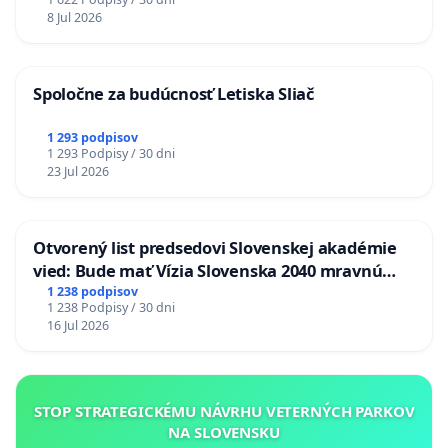
8 Jul 2026
Spoločne za budúcnosť Letiska Sliač
1 293 podpisov
1 293 Podpisy / 30 dni
23 Jul 2026
Otvorený list predsedovi Slovenskej akadémie
vied: Bude mať Vízia Slovenska 2040 mravnú
chrbticu?
1 238 podpisov
1 238 Podpisy / 30 dni
16 Jul 2026
STOP STRATEGICKÉMU NÁVRHU VETERNÝCH PARKOV
NA SLOVENSKU