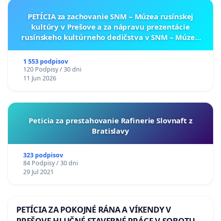
PETÍCIA za zachovanie SNM – Múzea rusínskej
kultúry v Prešove a za nápravu prezentácie
rusínskeho kultúrneho dedičstva v SNM – Múzeu
ukrajinskej kultúry vo Svidníku
1 553 podpisov
120 Podpisy / 30 dni
11 Jun 2026
Peticia za prestahovanie Rafinerie Slovnaft z
Bratislavy
323 podpisov
84 Podpisy / 30 dni
29 Jul 2021
PETÍCIA ZA POKOJNÉ RÁNA A VÍKENDY V
PREŠOVE HLUČNÉ STAVEBNÉ PRÁCE V SOBOTU