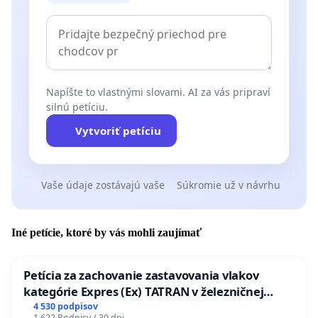
Napíšte to vlastnými slovami. AI za vás pripraví
silnú petíciu.
Vytvoriť petíciu
Vaše údaje zostávajú vaše
Súkromie už v návrhu
Iné petície, ktoré by vás mohli zaujímať
Petícia za zachovanie zastavovania vlakov
kategórie Expres (Ex) TATRAN v železničnej
stanici Púchov
4 530 podpisov
1 622 Podpisy / 30 dni