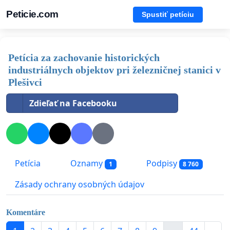
Peticie.com
Spustiť petíciu
Petícia za zachovanie historických
industriálnych objektov pri železničnej stanici v
Plešivci
Zdieľať na Facebooku
Petícia
Oznamy
Podpisy
1
8 760
Zásady ochrany osobných údajov
Komentáre