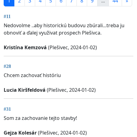
1
2
3
4
5
6
7
8
9
...
44
»
#11
Nedovolme ..aby historickú budovu zbúrali...treba ju
obnoviť a ďalej využivat prospech Plešivca.
Kristína Kemzová
(Plešivec, 2024-01-02)
#28
Chcem zachovať históriu
Lucia Kiršfeldová
(Plešivec, 2024-01-02)
#31
Som za zachovanie tejto stavby!
Gejza Kolesár
(Plešivec, 2024-01-02)