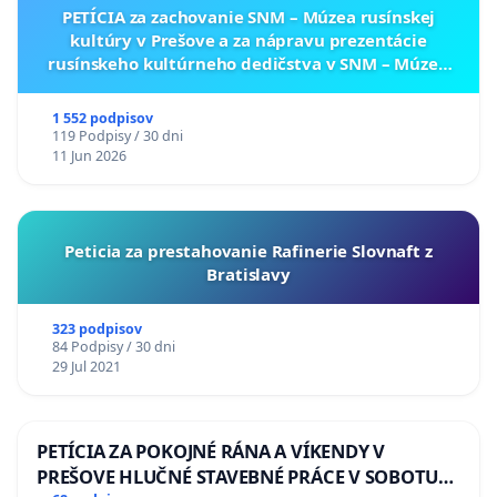
PETÍCIA za zachovanie SNM – Múzea rusínskej
kultúry v Prešove a za nápravu prezentácie
rusínskeho kultúrneho dedičstva v SNM – Múzeu
ukrajinskej kultúry vo Svidníku
1 552 podpisov
119 Podpisy / 30 dni
11 Jun 2026
Peticia za prestahovanie Rafinerie Slovnaft z
Bratislavy
323 podpisov
84 Podpisy / 30 dni
29 Jul 2021
PETÍCIA ZA POKOJNÉ RÁNA A VÍKENDY V
PREŠOVE HLUČNÉ STAVEBNÉ PRÁCE V SOBOTU