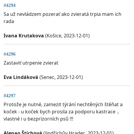
#4294
Sa už nevládzem pozerať ako zvieratá trpia mam ich
rada
Ivana Krutakova
(Košice, 2023-12-01)
#4296
Zastaviť utrpenie zvierat
Eva Lindáková
(Senec, 2023-12-01)
#4297
Protože je nutné, zamezit týrání nechtěných štěňat a
koček - u koček bych prosila za podporu kastrace ..
vlastné i u bezprizorních psů !!!
Alenao Štíchová
(Jindřichův Hradec, 2023-12-01)