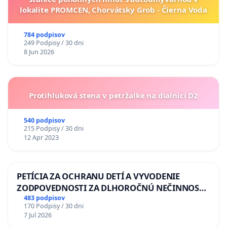
lokalite PROMCEN, Chorvátsky Grob - Čierna Voda
784 podpisov
249 Podpisy / 30 dni
8 Jun 2026
Protihluková stena v petržalke na dialnici D2
540 podpisov
215 Podpisy / 30 dni
12 Apr 2023
PETÍCIA ZA OCHRANU DETÍ A VYVODENIE
ZODPOVEDNOSTI ZA DLHOROČNÚ NEČINNOSŤ
A ZLYHANIE ŠTÁTU
483 podpisov
170 Podpisy / 30 dni
7 Jul 2026