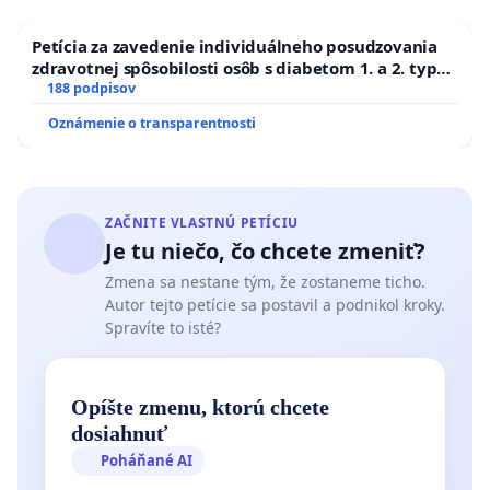
Petícia za zavedenie individuálneho posudzovania
zdravotnej spôsobilosti osôb s diabetom 1. a 2. typu
pri prijímaní do Policajného zboru SR
188 podpisov
Oznámenie o transparentnosti
ZAČNITE VLASTNÚ PETÍCIU
Je tu niečo, čo chcete zmeniť?
Zmena sa nestane tým, že zostaneme ticho.
Autor tejto petície sa postavil a podnikol kroky.
Spravíte to isté?
Opíšte zmenu, ktorú chcete
dosiahnuť
Poháňané AI