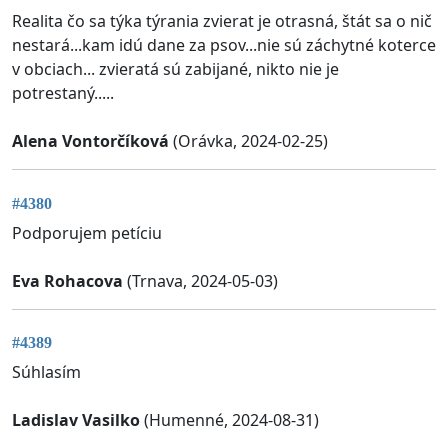
Realita čo sa týka týrania zvierat je otrasná, štát sa o nič
nestará...kam idú dane za psov...nie sú záchytné koterce
v obciach... zvieratá sú zabijané, nikto nie je
potrestaný.....
Alena Vontorčíková
(Orávka, 2024-02-25)
#4380
Podporujem petíciu
Eva Rohacova
(Trnava, 2024-05-03)
#4389
Súhlasím
Ladislav Vasilko
(Humenné, 2024-08-31)