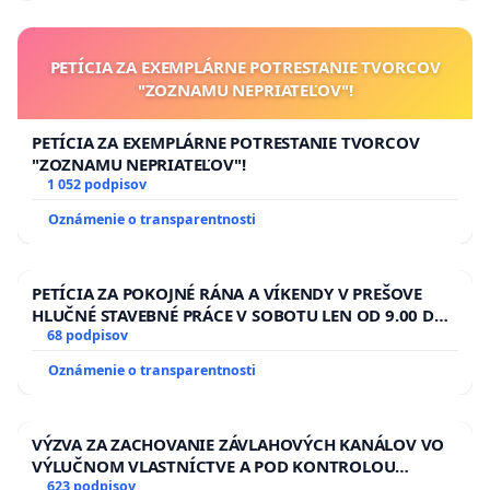
PETÍCIA ZA EXEMPLÁRNE POTRESTANIE TVORCOV
"ZOZNAMU NEPRIATEĽOV"!
PETÍCIA ZA EXEMPLÁRNE POTRESTANIE TVORCOV
"ZOZNAMU NEPRIATEĽOV"!
1 052 podpisov
Oznámenie o transparentnosti
PETÍCIA ZA POKOJNÉ RÁNA A VÍKENDY V PREŠOVE
HLUČNÉ STAVEBNÉ PRÁCE V SOBOTU LEN OD 9.00 DO
13.00 HOD., CEZ PRACOVNÝ TÝŽDEŇ CIEĽ 8.00 – 18.00
68 podpisov
HOD. A PRAVIDELNÁ KONTROLA STAVBY C-AREA NA
Oznámenie o transparentnosti
ĎUMBIERSKEJ/MAGU
VÝZVA ZA ZACHOVANIE ZÁVLAHOVÝCH KANÁLOV VO
VÝLUČNOM VLASTNÍCTVE A POD KONTROLOU
SLOVENSKEJ REPUBLIKY & žiadosť na riešenie
623 podpisov