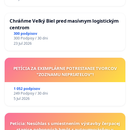
Chráňme Veľký Biel pred masívnym logistickým
centrom
300 podpisov
300 Podpisy / 30 dni
23 Jul 2026
PETÍCIA ZA EXEMPLÁRNE POTRESTANIE TVORCOV
"ZOZNAMU NEPRIATEĽOV"!
1 052 podpisov
249 Podpisy / 30 dni
5 Jul 2026
Petícia: Nesúhlas s umiestnením výstavby čerpacej
stanice pohonných hmôt s autoumyvárňou v