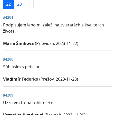
22
23
»
#4201
Podpisujem lebo mi záleží na zvieratách a kvalite ich
života.
Mária Šimková
(Prievidza, 2023-11-22)
#4208
Súhlasím s petíciou
Vladimír Fedorko
(Prešov, 2023-11-28)
#4209
Uz s tým treba robiť niečo
Veronika Kimáková
(Pezinok, 2023-11-29)