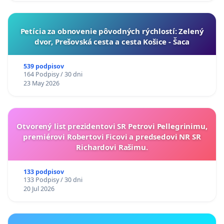
​Petícia za obnovenie pôvodných rýchlostí: Zelený
dvor, Prešovská cesta a cesta Košice - Šaca
539 podpisov
164 Podpisy / 30 dni
23 May 2026
Otvorený list prezidentovi SR Petrovi Pellegrinimu,
premiérovi Robertovi Ficovi a predsedovi NR SR
Richardovi Rašimu.
133 podpisov
133 Podpisy / 30 dni
20 Jul 2026