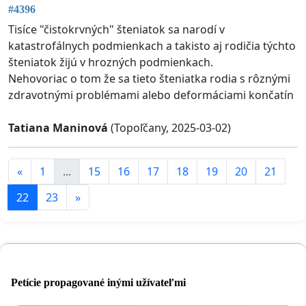
#4396
Tisíce "čistokrvných" šteniatok sa narodí v
katastrofálnych podmienkach a takisto aj rodičia týchto
šteniatok žijú v hrozných podmienkach.
Nehovoriac o tom že sa tieto šteniatka rodia s rôznými
zdravotnými problémami alebo deformáciami končatín
Tatiana Maninová
(Topoľčany, 2025-03-02)
«
1
...
15
16
17
18
19
20
21
22
23
»
Petície propagované inými užívateľmi