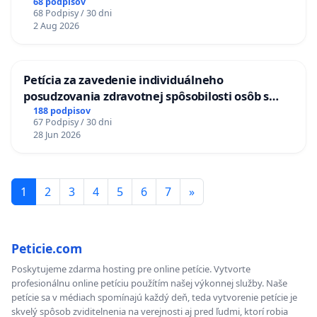
LEN OD 9.00 DO 13.00 HOD., CEZ PRACOVNÝ
68 podpisov
68 Podpisy / 30 dni
TÝŽDEŇ CIEĽ 8.00 – 18.00 HOD. A PRAVIDELNÁ
2 Aug 2026
KONTROLA STAVBY C-AREA NA
ĎUMBIERSKEJ/MAGU
Petícia za zavedenie individuálneho
posudzovania zdravotnej spôsobilosti osôb s
diabetom 1. a 2. typu pri prijímaní do
188 podpisov
67 Podpisy / 30 dni
Policajného zboru SR
28 Jun 2026
1
2
3
4
5
6
7
»
Peticie.com
Poskytujeme zdarma hosting pre online petície. Vytvorte
profesionálnu online petíciu použítím našej výkonnej služby. Naše
petície sa v médiach spomínajú každý deň, teda vytvorenie petície je
skvelý spôsob zviditelnenia na verejnosti aj pred ľudmi, ktorí robia