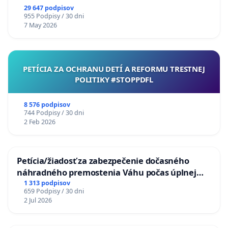
29 647 podpisov
955 Podpisy / 30 dni
7 May 2026
PETÍCIA ZA OCHRANU DETÍ A REFORMU TRESTNEJ
POLITIKY #STOPPDFL
8 576 podpisov
744 Podpisy / 30 dni
2 Feb 2026
Petícia/žiadosť za zabezpečenie dočasného
náhradného premostenia Váhu počas úplnej
uzávery Vážskeho mosta v Komárne
1 313 podpisov
659 Podpisy / 30 dni
2 Jul 2026