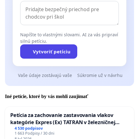
Napíšte to vlastnými slovami. AI za vás pripraví
silnú petíciu.
Vytvoriť petíciu
Vaše údaje zostávajú vaše
Súkromie už v návrhu
Iné petície, ktoré by vás mohli zaujímať
Petícia za zachovanie zastavovania vlakov
kategórie Expres (Ex) TATRAN v železničnej
stanici Púchov
4 530 podpisov
1 663 Podpisy / 30 dni
8 Jul 2026