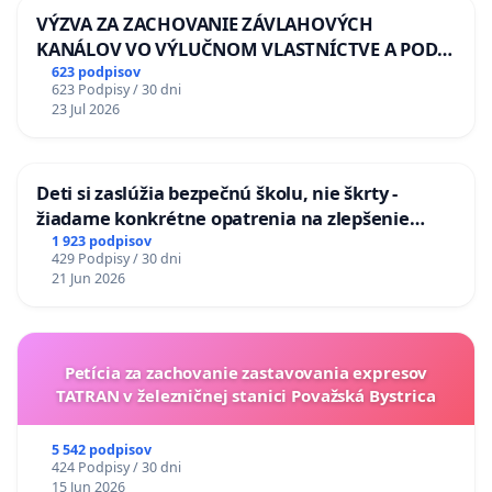
VÝZVA ZA ZACHOVANIE ZÁVLAHOVÝCH
KANÁLOV VO VÝLUČNOM VLASTNÍCTVE A POD
KONTROLOU SLOVENSKEJ REPUBLIKY & žiadosť
623 podpisov
623 Podpisy / 30 dni
na riešenie zanedbaného stavu závlahových a
23 Jul 2026
odvodňovacích kanálov na Slovensku
Deti si zaslúžia bezpečnú školu, nie škrty -
žiadame konkrétne opatrenia na zlepšenie
situácie v školstve
1 923 podpisov
429 Podpisy / 30 dni
21 Jun 2026
Petícia za zachovanie zastavovania expresov
TATRAN v železničnej stanici Považská Bystrica
5 542 podpisov
424 Podpisy / 30 dni
15 Jun 2026