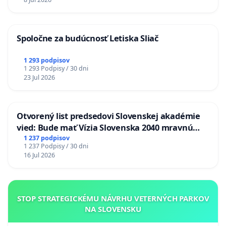
Spoločne za budúcnosť Letiska Sliač
1 293 podpisov
1 293 Podpisy / 30 dni
23 Jul 2026
Otvorený list predsedovi Slovenskej akadémie
vied: Bude mať Vízia Slovenska 2040 mravnú
chrbticu?
1 237 podpisov
1 237 Podpisy / 30 dni
16 Jul 2026
STOP STRATEGICKÉMU NÁVRHU VETERNÝCH PARKOV
NA SLOVENSKU