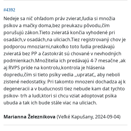
#4392
Nedeje sa nič ohľadom práv zvierat,ľudia si množia
psíkov a mačky doma,bez preukazu pôvodu,čím
porušujú zákon.Tieto zvieratá končia vyhodené pri
osadách,v osadách,na uliciach.Tiez registrovaný chov je
podporou mnoziarni,nakoľko toto ľudia predávajú
zvieratá bez PP a častokrát sú chované v nevhodných
podmienkach.Množitelia ich predávajú 4-7 mesačne ,ak
aj RVPS príde na kontrolu,kontrola je hlásenia
dopredu,čím si tieto psíky vedia ,,upratať,, aby neboli
zistené nedostatky. Pri takomto mnozeni dochadza aj k
degeneracii a v buducnosti tiez nebude kam dat tychto
psikov- trh a ludi,ktori si chcu vziat adoptovat psika
ubuda a tak ich bude stále viac na uliciach.
Marianna Železnikova
(Veľké Kapušany, 2024-09-04)