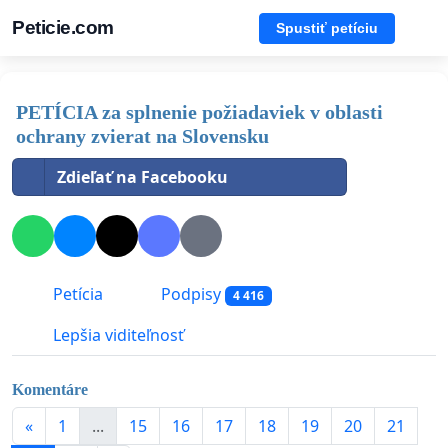
Peticie.com
Spustiť petíciu
PETÍCIA za splnenie požiadaviek v oblasti
ochrany zvierat na Slovensku
Zdieľať na Facebooku
Petícia
Podpisy
4 416
Lepšia viditeľnosť
Komentáre
«
1
...
15
16
17
18
19
20
21