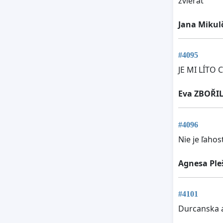
zvierat
Jana Mikul
#4095
JE MI LÍTO
Eva ZBOŘI
#4096
Nie je ľahos
Agnesa Ple
#4101
Durcanska 