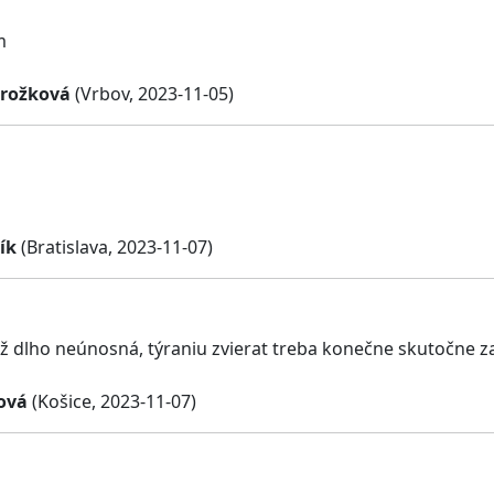
m
irožková
(Vrbov, 2023-11-05)
ík
(Bratislava, 2023-11-07)
 už dlho neúnosná, týraniu zvierat treba konečne skutočne z
ová
(Košice, 2023-11-07)