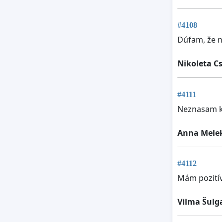
#4108
Dúfam, že na
Nikoleta C
#4111
Neznasam ked
Anna Mele
#4112
Mám pozitív
Vilma Šulg