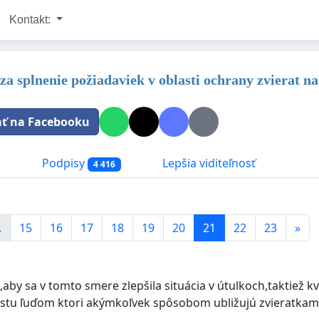
Kontakt:
a splnenie požiadaviek v oblasti ochrany zvierat n
ať na Facebooku
a
Podpisy
Lepšia viditeľnosť
4 416
.
15
16
17
18
19
20
21
22
23
»
by sa v tomto smere zlepšila situácia v útulkoch,taktiež kvôl
estu ľuďom ktori akýmkoľvek spôsobom ubližujú zvieratkam 