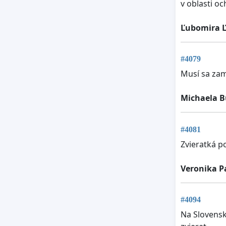
v oblasti oc
Ľubomira 
#4079
Musí sa zam
Michaela 
#4081
Zvieratká 
Veronika P
#4094
Na Slovensk