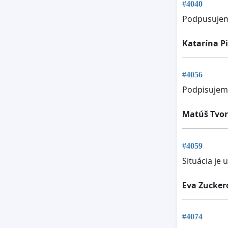
#4040
Podpusuje
Katarína P
#4056
Podpisujem
Matúš Tvor
#4059
Situácia je
Eva Zucker
#4074