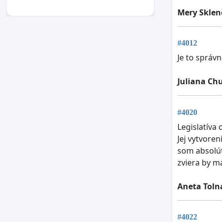
Mery Sklen
#4012
Je to správn
Juliana Ch
#4020
Legislatíva
Jej vytvore
som absolút
zviera by m
Aneta Toln
#4022