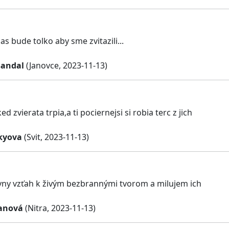
s bude tolko aby sme zvitazili...
sandal
(Janovce, 2023-11-13)
 zvierata trpia,a ti pociernejsi si robia terc z jich
kyova
(Svit, 2023-11-13)
ny vzťah k živým bezbrannými tvorom a milujem ich
anová
(Nitra, 2023-11-13)