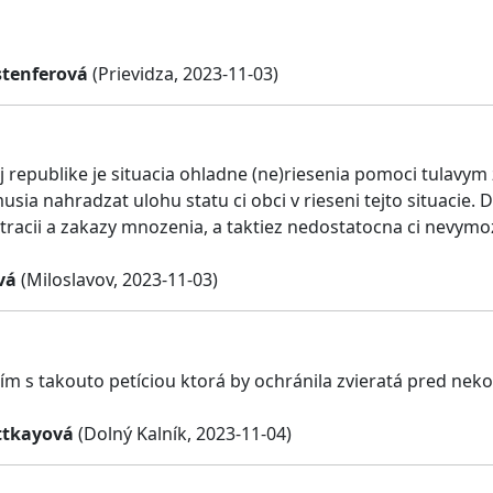
stenferová
(Prievidza, 2023-11-03)
j republike je situacia ohladne (ne)riesenia pomoci tulav
usia nahradzat ulohu statu ci obci v rieseni tejto situacie.
tracii a zakazy mnozenia, a taktiez nedostatocna ci nevymozi
vá
(Miloslavov, 2023-11-03)
ím s takouto petíciou ktorá by ochránila zvieratá pred n
ttkayová
(Dolný Kalník, 2023-11-04)