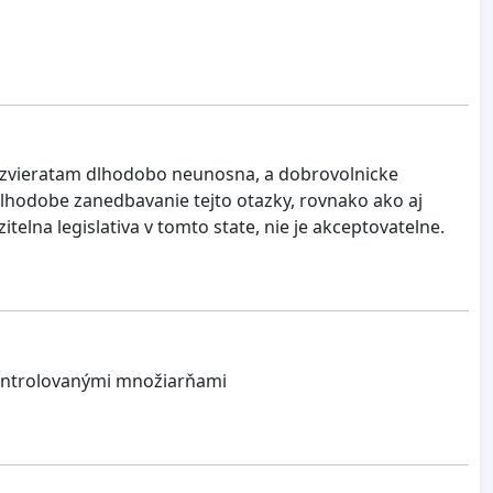
ym zvieratam dlhodobo neunosna, a dobrovolnicke
 Dlhodobe zanedbavanie tejto otazky, rovnako ako aj
telna legislativa v tomto state, nie je akceptovatelne.
ekontrolovanými množiarňami