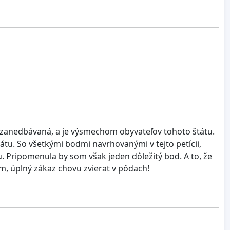
, zanedbávaná, a je výsmechom obyvateľov tohoto štátu.
tu. So všetkými bodmi navrhovanými v tejto petícii,
Pripomenula by som však jeden dôležitý bod. A to, že
ím, úplný zákaz chovu zvierat v pôdach!