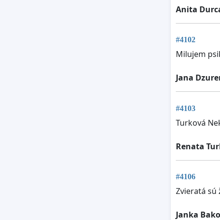
Anita Durc
#4102
Milujem psi
Jana Dzure
#4103
Turková Ne
Renata Tu
#4106
Zvieratá sú 
Janka Bak