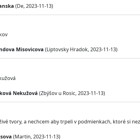
anska
(De, 2023-11-13)
kov
ndova Misovicova
(Liptovsky Hradok, 2023-11-13)
kužová
rková Nekužová
(Zbýšov u Rosic, 2023-11-13)
živé tvory, a nechcem aby trpeli v podmienkach, ktoré si nez
osova
(Martin, 2023-11-13)