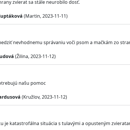
hrany zvierat sa stále neurobilo dosť.
Ľuptáková
(Martin, 2023-11-11)
edziť nevhodnemu správaniu voči psom a mačkám zo strany
Budová
(Žilina, 2023-11-12)
potrebujú našu pomoc
ardusová
(Kružlov, 2023-11-12)
u je katastrofálna situácia s tulavými a opusteným zvierata