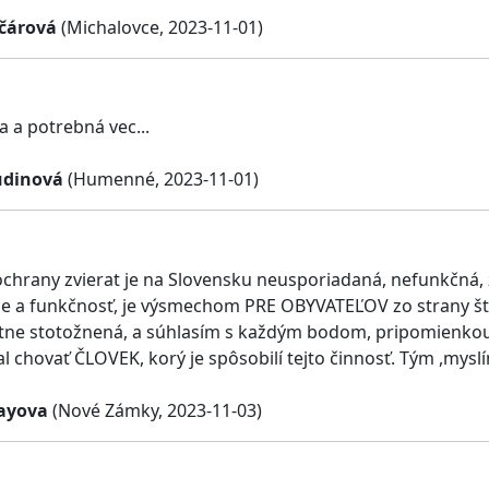
čárová
(Michalovce, 2023-11-01)
a a potrebná vec...
udinová
(Humenné, 2023-11-01)
 ochrany zvierat je na Slovensku neusporiadaná, nefunkčná
nie a funkčnosť, je výsmechom PRE OBYVATEĽOV zo strany štá
ne stotožnená, a súhlasím s každým bodom, pripomienkou. 
al chovať ČLOVEK, korý je spôsobilí tejto činnosť. Tým ,mysl
ayova
(Nové Zámky, 2023-11-03)