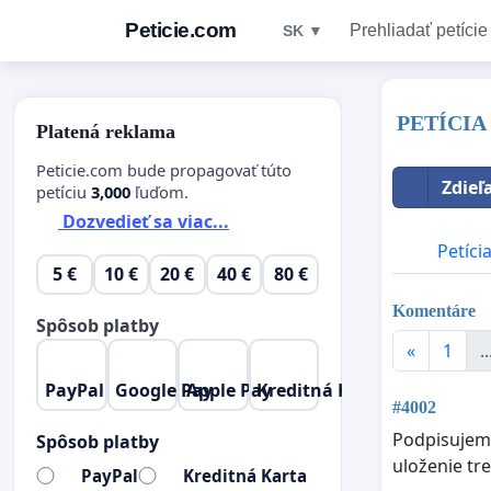
Peticie.com
Prehliadať petície
SK ▼
PETÍCIA z
Platená reklama
Peticie.com bude propagovať túto
Zdieľ
petíciu
3,000
ľuďom.
Dozvedieť sa viac...
Petíci
5 €
10 €
20 €
40 €
80 €
Komentáre
Spôsob platby
«
1
..
PayPal
Google Pay
Apple Pay
Kreditná Karta
#4002
Podpisujem,a
Spôsob platby
uloženie tr
PayPal
Kreditná Karta