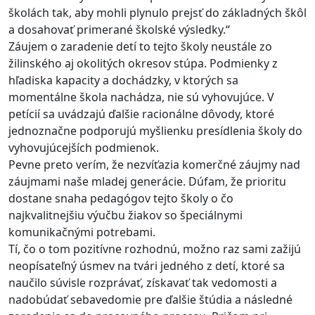
školách tak, aby mohli plynulo prejsť do základných škôl
a dosahovať primerané školské výsledky.“
Záujem o zaradenie detí to tejto školy neustále zo
žilinského aj okolitých okresov stúpa. Podmienky z
hľadiska kapacity a dochádzky, v ktorých sa
momentálne škola nachádza, nie sú vyhovujúce. V
petícií sa uvádzajú ďalšie racionálne dôvody, ktoré
jednoznačne podporujú myšlienku presídlenia školy do
vyhovujúcejších podmienok.
Pevne preto verím, že nezvíťazia komerčné záujmy nad
záujmami naše mladej generácie. Dúfam, že prioritu
dostane snaha pedagógov tejto školy o čo
najkvalitnejšiu výučbu žiakov so špeciálnymi
komunikačnými potrebami.
Tí, čo o tom pozitívne rozhodnú, možno raz sami zažijú
neopísateľný úsmev na tvári jedného z detí, ktoré sa
naučilo súvisle rozprávať, získavať tak vedomosti a
nadobúdať sebavedomie pre ďalšie štúdia a následné