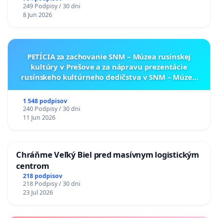
249 Podpisy / 30 dni
8 Jun 2026
PETÍCIA za zachovanie SNM – Múzea rusínskej
kultúry v Prešove a za nápravu prezentácie
rusínskeho kultúrneho dedičstva v SNM – Múzeu
ukrajinskej kultúry vo Svidníku
1 548 podpisov
240 Podpisy / 30 dni
11 Jun 2026
Chráňme Veľký Biel pred masívnym logistickým
centrom
218 podpisov
218 Podpisy / 30 dni
23 Jul 2026