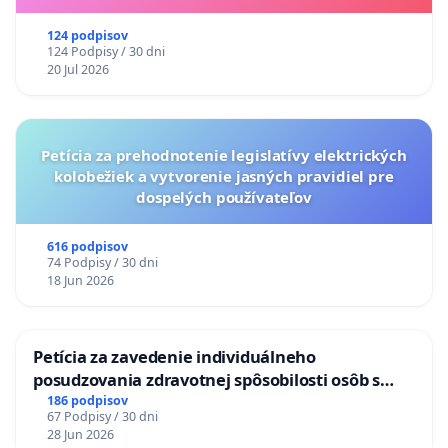
124 podpisov
124 Podpisy / 30 dni
20 Jul 2026
Petícia za prehodnotenie legislatívy elektrických
kolobežiek a vytvorenie jasných pravidiel pre
dospelých používateľov
616 podpisov
74 Podpisy / 30 dni
18 Jun 2026
Petícia za zavedenie individuálneho
posudzovania zdravotnej spôsobilosti osôb s
diabetom 1. a 2. typu pri prijímaní do
186 podpisov
67 Podpisy / 30 dni
Policajného zboru SR
28 Jun 2026