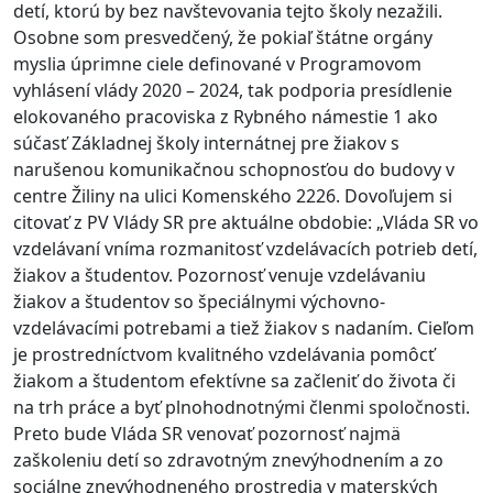
detí, ktorú by bez navštevovania tejto školy nezažili.
Osobne som presvedčený, že pokiaľ štátne orgány
myslia úprimne ciele definované v Programovom
vyhlásení vlády 2020 – 2024, tak podporia presídlenie
elokovaného pracoviska z Rybného námestie 1 ako
súčasť Základnej školy internátnej pre žiakov s
narušenou komunikačnou schopnosťou do budovy v
centre Žiliny na ulici Komenského 2226. Dovoľujem si
citovať z PV Vlády SR pre aktuálne obdobie: „Vláda SR vo
vzdelávaní vníma rozmanitosť vzdelávacích potrieb detí,
žiakov a študentov. Pozornosť venuje vzdelávaniu
žiakov a študentov so špeciálnymi výchovno-
vzdelávacími potrebami a tiež žiakov s nadaním. Cieľom
je prostredníctvom kvalitného vzdelávania pomôcť
žiakom a študentom efektívne sa začleniť do života či
na trh práce a byť plnohodnotnými členmi spoločnosti.
Preto bude Vláda SR venovať pozornosť najmä
zaškoleniu detí so zdravotným znevýhodnením a zo
sociálne znevýhodneného prostredia v materských