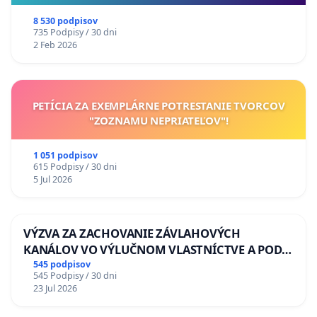
8 530 podpisov
735 Podpisy / 30 dni
2 Feb 2026
PETÍCIA ZA EXEMPLÁRNE POTRESTANIE TVORCOV
"ZOZNAMU NEPRIATEĽOV"!
1 051 podpisov
615 Podpisy / 30 dni
5 Jul 2026
VÝZVA ZA ZACHOVANIE ZÁVLAHOVÝCH
KANÁLOV VO VÝLUČNOM VLASTNÍCTVE A POD
KONTROLOU SLOVENSKEJ REPUBLIKY & žiadosť
545 podpisov
545 Podpisy / 30 dni
na riešenie zanedbaného stavu závlahových a
23 Jul 2026
odvodňovacích kanálov na Slovensku