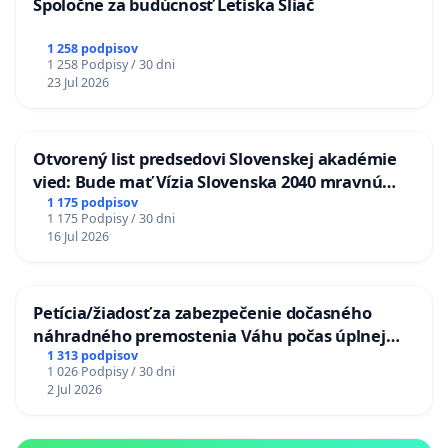
Spoločne za budúcnosť Letiska Sliač
1 258 podpisov
1 258 Podpisy / 30 dni
23 Jul 2026
Otvorený list predsedovi Slovenskej akadémie
vied: Bude mať Vízia Slovenska 2040 mravnú
chrbticu?
1 175 podpisov
1 175 Podpisy / 30 dni
16 Jul 2026
Petícia/žiadosť za zabezpečenie dočasného
náhradného premostenia Váhu počas úplnej
uzávery Vážskeho mosta v Komárne
1 313 podpisov
1 026 Podpisy / 30 dni
2 Jul 2026