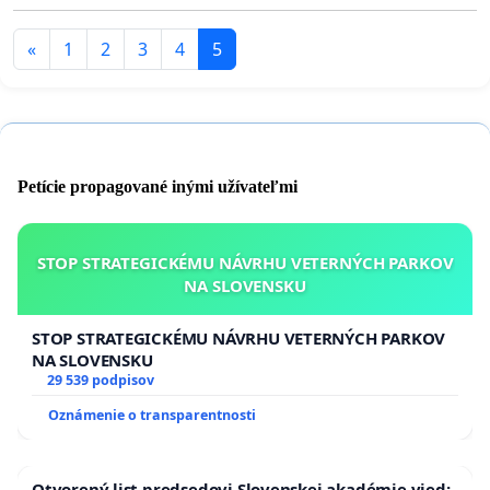
«
1
2
3
4
5
Petície propagované inými užívateľmi
STOP STRATEGICKÉMU NÁVRHU VETERNÝCH PARKOV
NA SLOVENSKU
STOP STRATEGICKÉMU NÁVRHU VETERNÝCH PARKOV
NA SLOVENSKU
29 539 podpisov
Oznámenie o transparentnosti
Otvorený list predsedovi Slovenskej akadémie vied: