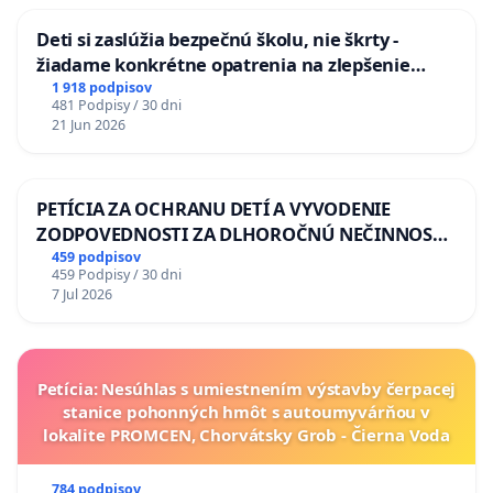
Deti si zaslúžia bezpečnú školu, nie škrty -
žiadame konkrétne opatrenia na zlepšenie
situácie v školstve
1 918 podpisov
481 Podpisy / 30 dni
21 Jun 2026
PETÍCIA ZA OCHRANU DETÍ A VYVODENIE
ZODPOVEDNOSTI ZA DLHOROČNÚ NEČINNOSŤ
A ZLYHANIE ŠTÁTU
459 podpisov
459 Podpisy / 30 dni
7 Jul 2026
Petícia: Nesúhlas s umiestnením výstavby čerpacej
stanice pohonných hmôt s autoumyvárňou v
lokalite PROMCEN, Chorvátsky Grob - Čierna Voda
784 podpisov