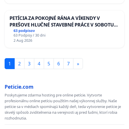
PETÍCIA ZA POKOJNÉ RÁNA A VÍKENDY V
PREŠOVE HLUČNÉ STAVEBNÉ PRÁCE V SOBOTU
LEN OD 9.00 DO 13.00 HOD., CEZ PRACOVNÝ
63 podpisov
63 Podpisy / 30 dni
TÝŽDEŇ CIEĽ 8.00 – 18.00 HOD. A PRAVIDELNÁ
2 Aug 2026
KONTROLA STAVBY C-AREA NA
ĎUMBIERSKEJ/MAGU
1
2
3
4
5
6
7
»
Peticie.com
Poskytujeme zdarma hosting pre online petície. Vytvorte
profesionálnu online petíciu použítím našej výkonnej služby. Naše
petície sa v médiach spomínajú každý deň, teda vytvorenie petície je
skvelý spôsob zviditelnenia na verejnosti aj pred ľudmi, ktorí robia
rozhodnutia.