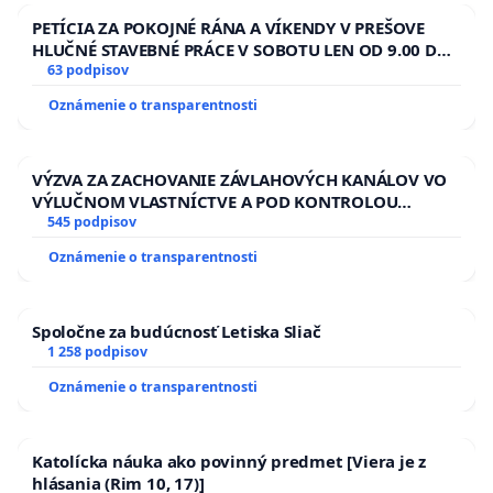
PETÍCIA ZA POKOJNÉ RÁNA A VÍKENDY V PREŠOVE
HLUČNÉ STAVEBNÉ PRÁCE V SOBOTU LEN OD 9.00 DO
13.00 HOD., CEZ PRACOVNÝ TÝŽDEŇ CIEĽ 8.00 – 18.00
63 podpisov
HOD. A PRAVIDELNÁ KONTROLA STAVBY C-AREA NA
Oznámenie o transparentnosti
ĎUMBIERSKEJ/MAGU
VÝZVA ZA ZACHOVANIE ZÁVLAHOVÝCH KANÁLOV VO
VÝLUČNOM VLASTNÍCTVE A POD KONTROLOU
SLOVENSKEJ REPUBLIKY & žiadosť na riešenie
545 podpisov
zanedbaného stavu závlahových a odvodňovacích
Oznámenie o transparentnosti
kanálov na Slovensku
Spoločne za budúcnosť Letiska Sliač
1 258 podpisov
Oznámenie o transparentnosti
Katolícka náuka ako povinný predmet [Viera je z
hlásania (Rim 10, 17)]