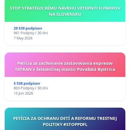
STOP STRATEGICKÉMU NÁVRHU VETERNÝCH PARKOV
NA SLOVENSKU
29 539 podpisov
961 Podpisy / 30 dni
7 May 2026
Petícia za zachovanie zastavovania expresov
TATRAN v železničnej stanici Považská Bystrica
5 538 podpisov
803 Podpisy / 30 dni
15 Jun 2026
PETÍCIA ZA OCHRANU DETÍ A REFORMU TRESTNEJ
POLITIKY #STOPPDFL