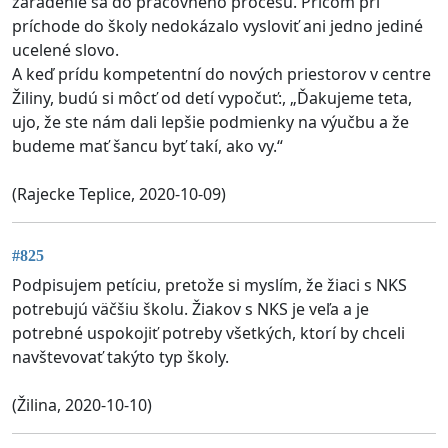
zaradenie sa do pracovného procesu. Pričom pri
príchode do školy nedokázalo vysloviť ani jedno jediné
ucelené slovo.
A keď prídu kompetentní do nových priestorov v centre
Žiliny, budú si môcť od detí vypočuť:, „Ďakujeme teta,
ujo, že ste nám dali lepšie podmienky na výučbu a že
budeme mať šancu byť takí, ako vy.“
(Rajecke Teplice, 2020-10-09)
#825
Podpisujem petíciu, pretože si myslím, že žiaci s NKS
potrebujú väčšiu školu. Žiakov s NKS je veľa a je
potrebné uspokojiť potreby všetkých, ktorí by chceli
navštevovať takýto typ školy.
(Žilina, 2020-10-10)