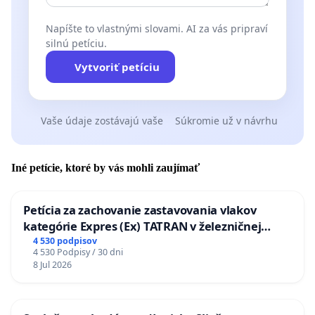
Napíšte to vlastnými slovami. AI za vás pripraví
silnú petíciu.
Vytvoriť petíciu
Vaše údaje zostávajú vaše
Súkromie už v návrhu
Iné petície, ktoré by vás mohli zaujímať
Petícia za zachovanie zastavovania vlakov
kategórie Expres (Ex) TATRAN v železničnej
stanici Púchov
4 530 podpisov
4 530 Podpisy / 30 dni
8 Jul 2026