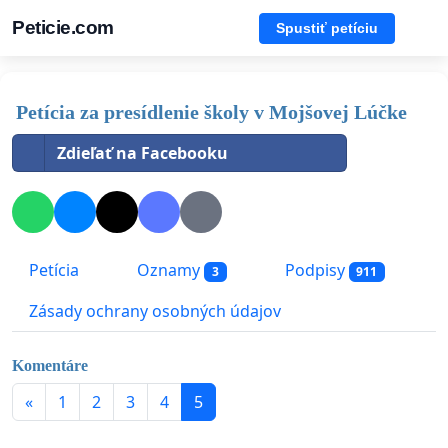
Peticie.com
Spustiť petíciu
Petícia za presídlenie školy v Mojšovej Lúčke
Zdieľať na Facebooku
Petícia
Oznamy
Podpisy
3
911
Zásady ochrany osobných údajov
Komentáre
«
1
2
3
4
5