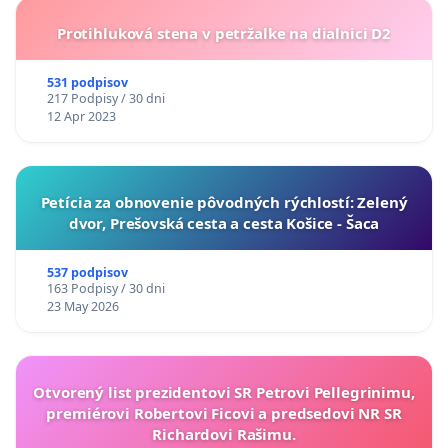
Protihluková stena v petržalke na dialnici D2
531 podpisov
217 Podpisy / 30 dni
12 Apr 2023
​Petícia za obnovenie pôvodných rýchlostí: Zelený
dvor, Prešovská cesta a cesta Košice - Šaca
537 podpisov
163 Podpisy / 30 dni
23 May 2026
Otvorený list prezidentovi SR Petrovi Pellegrinimu,
premiérovi Robertovi Ficovi a predsedovi NR SR
Richardovi Rašimu.