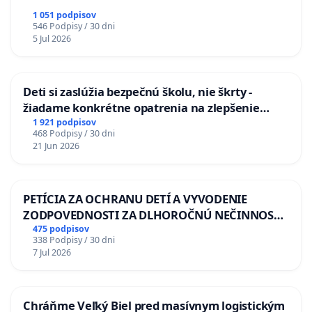
1 051 podpisov
546 Podpisy / 30 dni
5 Jul 2026
Deti si zaslúžia bezpečnú školu, nie škrty -
žiadame konkrétne opatrenia na zlepšenie
situácie v školstve
1 921 podpisov
468 Podpisy / 30 dni
21 Jun 2026
PETÍCIA ZA OCHRANU DETÍ A VYVODENIE
ZODPOVEDNOSTI ZA DLHOROČNÚ NEČINNOSŤ
A ZLYHANIE ŠTÁTU
475 podpisov
338 Podpisy / 30 dni
7 Jul 2026
Chráňme Veľký Biel pred masívnym logistickým