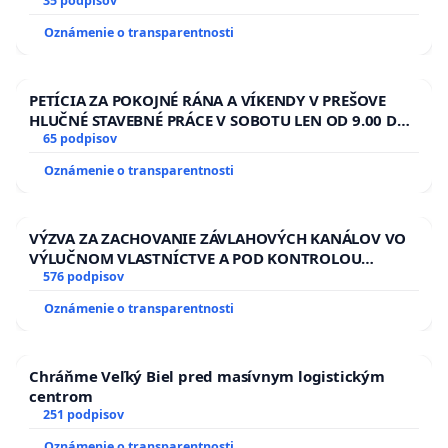
35 podpisov
Oznámenie o transparentnosti
PETÍCIA ZA POKOJNÉ RÁNA A VÍKENDY V PREŠOVE
HLUČNÉ STAVEBNÉ PRÁCE V SOBOTU LEN OD 9.00 DO
13.00 HOD., CEZ PRACOVNÝ TÝŽDEŇ CIEĽ 8.00 – 18.00
65 podpisov
HOD. A PRAVIDELNÁ KONTROLA STAVBY C-AREA NA
Oznámenie o transparentnosti
ĎUMBIERSKEJ/MAGU
VÝZVA ZA ZACHOVANIE ZÁVLAHOVÝCH KANÁLOV VO
VÝLUČNOM VLASTNÍCTVE A POD KONTROLOU
SLOVENSKEJ REPUBLIKY & žiadosť na riešenie
576 podpisov
zanedbaného stavu závlahových a odvodňovacích
Oznámenie o transparentnosti
kanálov na Slovensku
Chráňme Veľký Biel pred masívnym logistickým
centrom
251 podpisov
Oznámenie o transparentnosti