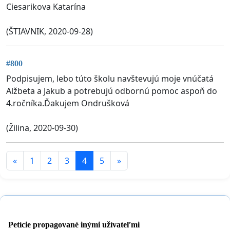
Ciesarikova Katarína
(ŠTIAVNIK, 2020-09-28)
#800
Podpisujem, lebo túto školu navštevujú moje vnúčatá
Alžbeta a Jakub a potrebujú odbornú pomoc aspoň do
4.ročníka.Ďakujem Ondrušková
(Žilina, 2020-09-30)
«
1
2
3
4
5
»
Petície propagované inými užívateľmi