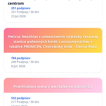
centrom
251 podpisov
251 Podpisy / 30 dni
23 Jul 2026
Petícia: Nesúhlas s umiestnením výstavby čerpacej
stanice pohonných hmôt s autoumyvárňou v
lokalite PROMCEN, Chorvátsky Grob - Čierna Voda
784 podpisov
249 Podpisy / 30 dni
8 Jun 2026
Protihluková stena v petržalke na dialnici D2
532 podpisov
217 Podpisy / 30 dni