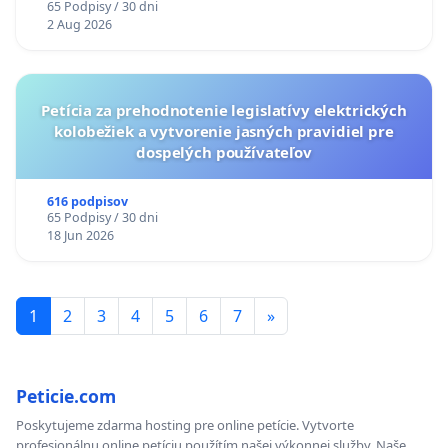
65 Podpisy / 30 dni
TÝŽDEŇ CIEĽ 8.00 – 18.00 HOD. A PRAVIDELNÁ
2 Aug 2026
KONTROLA STAVBY C-AREA NA
ĎUMBIERSKEJ/MAGU
Petícia za prehodnotenie legislatívy elektrických
kolobežiek a vytvorenie jasných pravidiel pre
dospelých používateľov
616 podpisov
65 Podpisy / 30 dni
18 Jun 2026
1
2
3
4
5
6
7
»
Peticie.com
Poskytujeme zdarma hosting pre online petície. Vytvorte
profesionálnu online petíciu použítím našej výkonnej služby. Naše