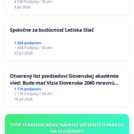
4 530 Podpisy / 30 dni
8 Jul 2026
Spoločne za budúcnosť Letiska Sliač
1 264 podpisov
1 264 Podpisy / 30 dni
23 Jul 2026
Otvorený list predsedovi Slovenskej akadémie
vied: Bude mať Vízia Slovenska 2040 mravnú
chrbticu?
1 176 podpisov
1 176 Podpisy / 30 dni
16 Jul 2026
STOP STRATEGICKÉMU NÁVRHU VETERNÝCH PARKOV
NA SLOVENSKU