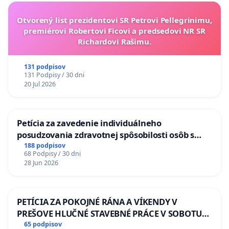
Otvorený list prezidentovi SR Petrovi Pellegrinimu,
premiérovi Robertovi Ficovi a predsedovi NR SR
Richardovi Rašimu.
131 podpisov
131 Podpisy / 30 dni
20 Jul 2026
Petícia za zavedenie individuálneho
posudzovania zdravotnej spôsobilosti osôb s
diabetom 1. a 2. typu pri prijímaní do
188 podpisov
68 Podpisy / 30 dni
Policajného zboru SR
28 Jun 2026
PETÍCIA ZA POKOJNÉ RÁNA A VÍKENDY V
PREŠOVE HLUČNÉ STAVEBNÉ PRÁCE V SOBOTU
LEN OD 9.00 DO 13.00 HOD., CEZ PRACOVNÝ
65 podpisov