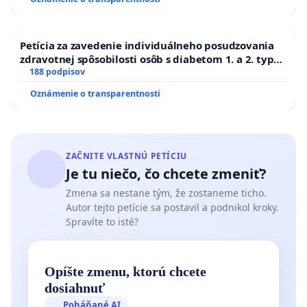
Petícia za zavedenie individuálneho posudzovania
zdravotnej spôsobilosti osôb s diabetom 1. a 2. typu
pri prijímaní do Policajného zboru SR
188 podpisov
Oznámenie o transparentnosti
ZAČNITE VLASTNÚ PETÍCIU
Je tu niečo, čo chcete zmeniť?
Zmena sa nestane tým, že zostaneme ticho.
Autor tejto petície sa postavil a podnikol kroky.
Spravíte to isté?
Opíšte zmenu, ktorú chcete
dosiahnuť
Poháňané AI