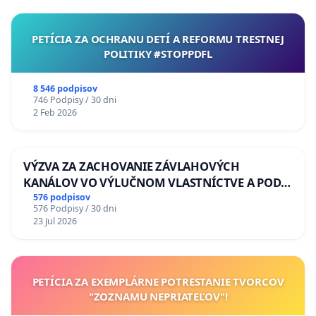
PETÍCIA ZA OCHRANU DETÍ A REFORMU TRESTNEJ
POLITIKY #STOPPDFL
8 546 podpisov
746 Podpisy / 30 dni
2 Feb 2026
VÝZVA ZA ZACHOVANIE ZÁVLAHOVÝCH
KANÁLOV VO VÝLUČNOM VLASTNÍCTVE A POD
KONTROLOU SLOVENSKEJ REPUBLIKY & žiadosť
576 podpisov
576 Podpisy / 30 dni
na riešenie zanedbaného stavu závlahových a
23 Jul 2026
odvodňovacích kanálov na Slovensku
PETÍCIA ZA EXEMPLÁRNE POTRESTANIE TVORCOV
"ZOZNAMU NEPRIATEĽOV"!