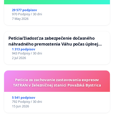
29 577 podpisov
970 Podpisy / 30 dni
7 May 2026
Petícia/žiadosť za zabezpečenie dočasného
náhradného premostenia Váhu počas úplnej
uzávery Vážskeho mosta v Komárne
1 313 podpisov
943 Podpisy / 30 dni
2 Jul 2026
Petícia za zachovanie zastavovania expresov
TATRAN v železničnej stanici Považská Bystrica
5 541 podpisov
792 Podpisy / 30 dni
15 Jun 2026