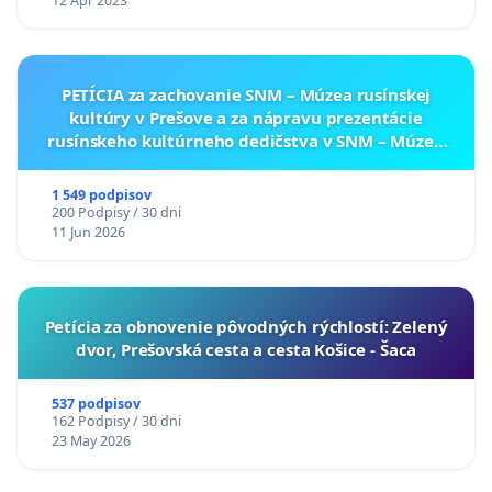
12 Apr 2023
PETÍCIA za zachovanie SNM – Múzea rusínskej
kultúry v Prešove a za nápravu prezentácie
rusínskeho kultúrneho dedičstva v SNM – Múzeu
ukrajinskej kultúry vo Svidníku
1 549 podpisov
200 Podpisy / 30 dni
11 Jun 2026
​Petícia za obnovenie pôvodných rýchlostí: Zelený
dvor, Prešovská cesta a cesta Košice - Šaca
537 podpisov
162 Podpisy / 30 dni
23 May 2026