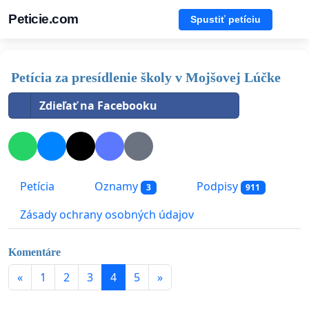
Peticie.com
Spustiť petíciu
Petícia za presídlenie školy v Mojšovej Lúčke
Zdieľať na Facebooku
Petícia
Oznamy
Podpisy
3
911
Zásady ochrany osobných údajov
Komentáre
«
1
2
3
4
5
»