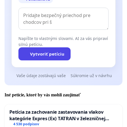
Napíšte to vlastnými slovami. AI za vás pripraví
silnú petíciu.
Vytvoriť petíciu
Vaše údaje zostávajú vaše
Súkromie už v návrhu
Iné petície, ktoré by vás mohli zaujímať
Petícia za zachovanie zastavovania vlakov
kategórie Expres (Ex) TATRAN v železničnej
stanici Púchov
4 530 podpisov