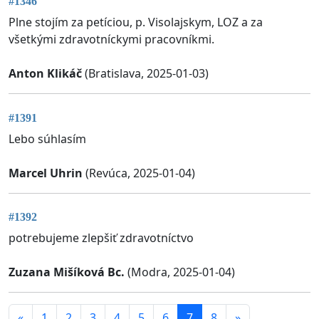
#1346
Plne stojím za petíciou, p. Visolajskym, LOZ a za
všetkými zdravotníckymi pracovníkmi.
Anton Klikáč
(Bratislava, 2025-01-03)
#1391
Lebo súhlasím
Marcel Uhrin
(Revúca, 2025-01-04)
#1392
potrebujeme zlepšiť zdravotníctvo
Zuzana Mišíková Bc.
(Modra, 2025-01-04)
«
1
2
3
4
5
6
7
8
»