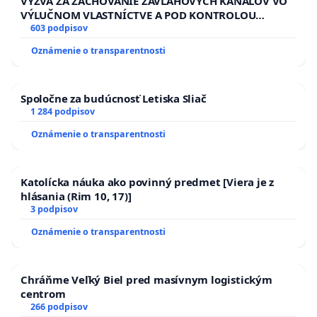
VÝZVA ZA ZACHOVANIE ZÁVLAHOVÝCH KANÁLOV VO
VÝLUČNOM VLASTNÍCTVE A POD KONTROLOU
SLOVENSKEJ REPUBLIKY & žiadosť na riešenie
603 podpisov
zanedbaného stavu závlahových a odvodňovacích
Oznámenie o transparentnosti
kanálov na Slovensku
Spoločne za budúcnosť Letiska Sliač
1 284 podpisov
Oznámenie o transparentnosti
Katolícka náuka ako povinný predmet [Viera je z
hlásania (Rim 10, 17)]
3 podpisov
Oznámenie o transparentnosti
Chráňme Veľký Biel pred masívnym logistickým
centrom
266 podpisov