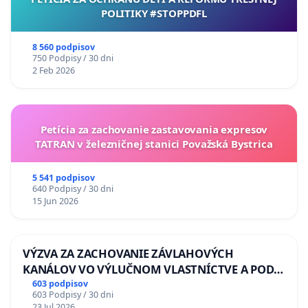
POLITIKY #STOPPDFL
8 560 podpisov
750 Podpisy / 30 dni
2 Feb 2026
Petícia za zachovanie zastavovania expresov
TATRAN v železničnej stanici Považská Bystrica
5 541 podpisov
640 Podpisy / 30 dni
15 Jun 2026
VÝZVA ZA ZACHOVANIE ZÁVLAHOVÝCH
KANÁLOV VO VÝLUČNOM VLASTNÍCTVE A POD
KONTROLOU SLOVENSKEJ REPUBLIKY & žiadosť
603 podpisov
603 Podpisy / 30 dni
na riešenie zanedbaného stavu závlahových a
23 Jul 2026