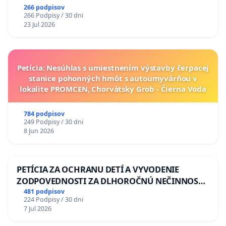
266 podpisov
266 Podpisy / 30 dni
23 Jul 2026
Petícia: Nesúhlas s umiestnením výstavby čerpacej
stanice pohonných hmôt s autoumyvárňou v
lokalite PROMCEN, Chorvátsky Grob - Čierna Voda
784 podpisov
249 Podpisy / 30 dni
8 Jun 2026
PETÍCIA ZA OCHRANU DETÍ A VYVODENIE
ZODPOVEDNOSTI ZA DLHOROČNÚ NEČINNOSŤ
A ZLYHANIE ŠTÁTU
481 podpisov
224 Podpisy / 30 dni
7 Jul 2026