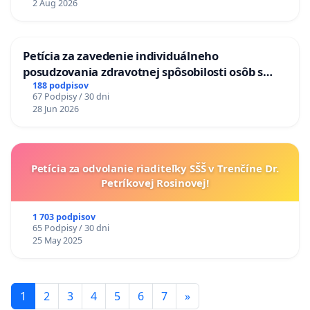
2 Aug 2026
KONTROLA STAVBY C-AREA NA
ĎUMBIERSKEJ/MAGU
Petícia za zavedenie individuálneho
posudzovania zdravotnej spôsobilosti osôb s
diabetom 1. a 2. typu pri prijímaní do
188 podpisov
67 Podpisy / 30 dni
Policajného zboru SR
28 Jun 2026
Petícia za odvolanie riaditeľky SŠŠ v Trenčíne Dr.
Petríkovej Rosinovej!
1 703 podpisov
65 Podpisy / 30 dni
25 May 2025
1
2
3
4
5
6
7
»