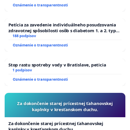
Oznámenie o transparentnosti
Petícia za zavedenie individuálneho posudzovania
zdravotnej spôsobilosti osôb s diabetom 1. a 2. typu
pri prijímaní do Policajného zboru SR
188 podpisov
Oznámenie o transparentnosti
Stop rastu spotreby vody v Bratislave, peticia
1 podpisov
Oznámenie o transparentnosti
Za dokončenie starej prícestnej ťahanovskej
kaplnky v kresťanskom duchu.
Za dokončenie starej prícestnej ťahanovskej
kaplnky v kresťanskom duchu.