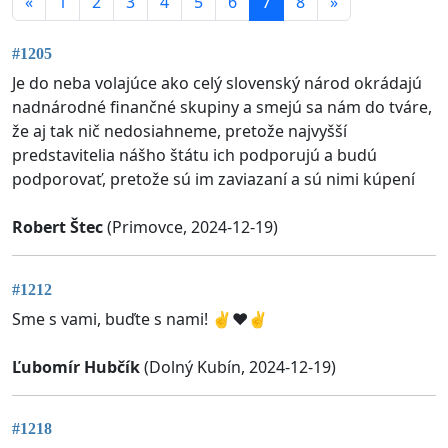
«
1
2
3
4
5
6
7
8
»
#1205
Je do neba volajúce ako celý slovenský národ okrádajú
nadnárodné finančné skupiny a smejú sa nám do tváre,
že aj tak nič nedosiahneme, pretože najvyšší
predstavitelia nášho štátu ich podporujú a budú
podporovať, pretože sú im zaviazaní a sú nimi kúpení
Robert Štec
(Primovce, 2024-12-19)
#1212
Sme s vami, buďte s nami! ✌️♥️✌️
Ľubomír Hubčík
(Dolný Kubín, 2024-12-19)
#1218