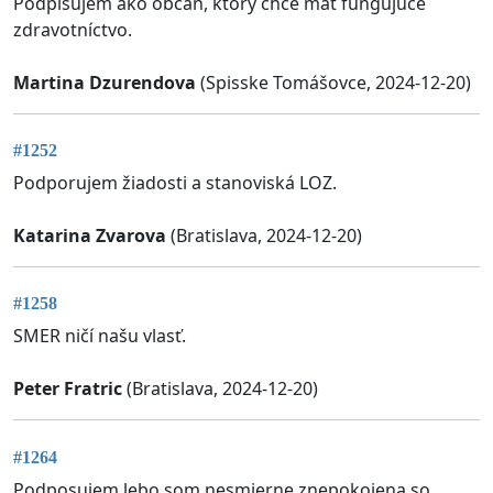
Podpisujem ako občan, ktorý chce mať fungujúce
zdravotníctvo.
Martina Dzurendova
(Spisske Tomášovce, 2024-12-20)
#1252
Podporujem žiadosti a stanoviská LOZ.
Katarina Zvarova
(Bratislava, 2024-12-20)
#1258
SMER ničí našu vlasť.
Peter Fratric
(Bratislava, 2024-12-20)
#1264
Podposujem lebo som nesmierne znepokojena so