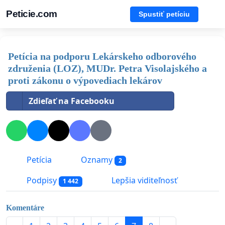
Peticie.com
Spustiť petíciu
Petícia na podporu Lekárskeho odborového
združenia (LOZ), MUDr. Petra Visolajského a
proti zákonu o výpovediach lekárov
Zdieľať na Facebooku
Petícia
Oznamy
2
Podpisy
Lepšia viditeľnosť
1 442
Komentáre