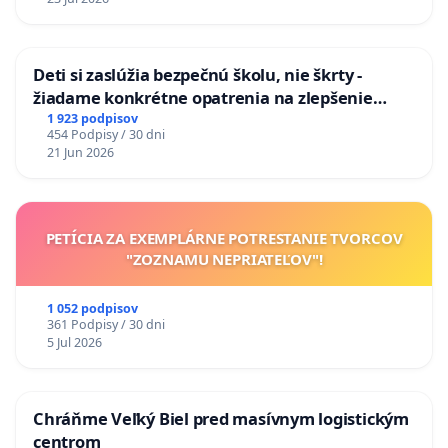
odvodňovacích kanálov na Slovensku
Deti si zaslúžia bezpečnú školu, nie škrty -
žiadame konkrétne opatrenia na zlepšenie
situácie v školstve
1 923 podpisov
454 Podpisy / 30 dni
21 Jun 2026
PETÍCIA ZA EXEMPLÁRNE POTRESTANIE TVORCOV
"ZOZNAMU NEPRIATEĽOV"!
1 052 podpisov
361 Podpisy / 30 dni
5 Jul 2026
Chráňme Veľký Biel pred masívnym logistickým
centrom