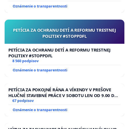
Oznámenie o transparentnosti
PETÍCIA ZA OCHRANU DETÍ A REFORMU TRESTNEJ
POLITIKY #STOPPDFL
PETÍCIA ZA OCHRANU DETÍ A REFORMU TRESTNEJ
POLITIKY #STOPPDFL
8 560 podpisov
Oznámenie o transparentnosti
PETÍCIA ZA POKOJNÉ RÁNA A VÍKENDY V PREŠOVE
HLUČNÉ STAVEBNÉ PRÁCE V SOBOTU LEN OD 9.00 DO
13.00 HOD., CEZ PRACOVNÝ TÝŽDEŇ CIEĽ 8.00 – 18.00
67 podpisov
HOD. A PRAVIDELNÁ KONTROLA STAVBY C-AREA NA
Oznámenie o transparentnosti
ĎUMBIERSKEJ/MAGU