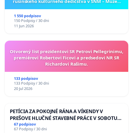
rusínskeho kultúrneho dedičstva v SNM – Múzeu
ukrajinskej kultúry vo Svidníku
1 550 podpisov
150 Podpisy / 30 dni
11 Jun 2026
Otvorený list prezidentovi SR Petrovi Pellegrinimu,
premiérovi Robertovi Ficovi a predsedovi NR SR
Richardovi Rašimu.
133 podpisov
133 Podpisy / 30 dni
20 Jul 2026
PETÍCIA ZA POKOJNÉ RÁNA A VÍKENDY V
PREŠOVE HLUČNÉ STAVEBNÉ PRÁCE V SOBOTU
LEN OD 9.00 DO 13.00 HOD., CEZ PRACOVNÝ
67 podpisov
67 Podpisy / 30 dni
TÝŽDEŇ CIEĽ 8.00 – 18.00 HOD. A PRAVIDELNÁ