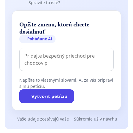
Spravíte to isté?
Opíšte zmenu, ktorú chcete
dosiahnuť
Poháňané AI
Napíšte to vlastnými slovami. AI za vás pripraví
silnú petíciu.
Vytvoriť petíciu
Vaše údaje zostávajú vaše
Súkromie už v návrhu