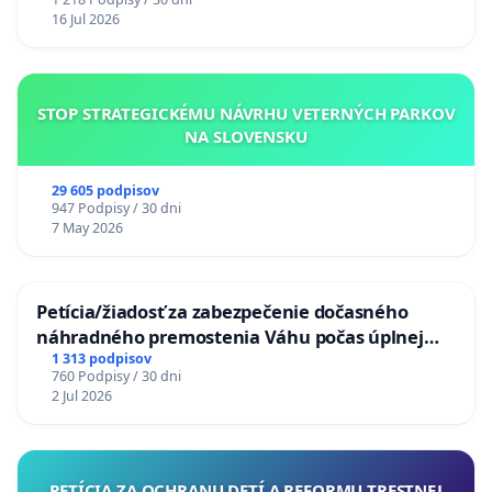
16 Jul 2026
STOP STRATEGICKÉMU NÁVRHU VETERNÝCH PARKOV
NA SLOVENSKU
29 605 podpisov
947 Podpisy / 30 dni
7 May 2026
Petícia/žiadosť za zabezpečenie dočasného
náhradného premostenia Váhu počas úplnej
uzávery Vážskeho mosta v Komárne
1 313 podpisov
760 Podpisy / 30 dni
2 Jul 2026
PETÍCIA ZA OCHRANU DETÍ A REFORMU TRESTNEJ