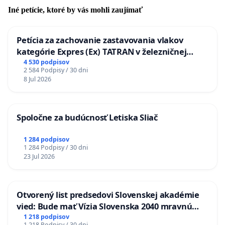
Iné petície, ktoré by vás mohli zaujímať
Petícia za zachovanie zastavovania vlakov
kategórie Expres (Ex) TATRAN v železničnej
stanici Púchov
4 530 podpisov
2 584 Podpisy / 30 dni
8 Jul 2026
Spoločne za budúcnosť Letiska Sliač
1 284 podpisov
1 284 Podpisy / 30 dni
23 Jul 2026
Otvorený list predsedovi Slovenskej akadémie
vied: Bude mať Vízia Slovenska 2040 mravnú
chrbticu?
1 218 podpisov
1 218 Podpisy / 30 dni