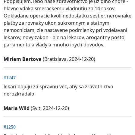
Podpisujem, lebo nase zdravotnictvo je uz dlho chore -
hlavne vdaka smerackemu vladnutiu za 14 rokov.
Odkladane operacie kvoli nedostatku sestier, nerovnake
platby za rovnaky ukon sukromnym a statnym
nemocniciam, zle nastavene podmienky pri vzdelavani
lekarov, novy zakon - bic na lekarov, arogantny postoj
parlamentu a vlady a mnoho inych dovodov.
Miriam Bartova
(Bratislava, 2024-12-20)
#1247
lekari bojuju za spravnu vec, aby sa zravotnictvo
nerozkradalo
Maria Wild
(Svit, 2024-12-20)
#1250