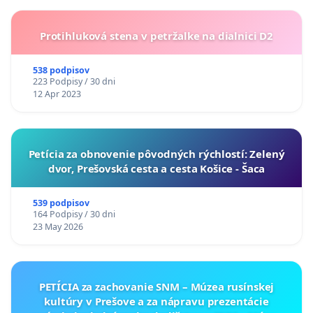
Protihluková stena v petržalke na dialnici D2
538 podpisov
223 Podpisy / 30 dni
12 Apr 2023
​Petícia za obnovenie pôvodných rýchlostí: Zelený
dvor, Prešovská cesta a cesta Košice - Šaca
539 podpisov
164 Podpisy / 30 dni
23 May 2026
PETÍCIA za zachovanie SNM – Múzea rusínskej
kultúry v Prešove a za nápravu prezentácie