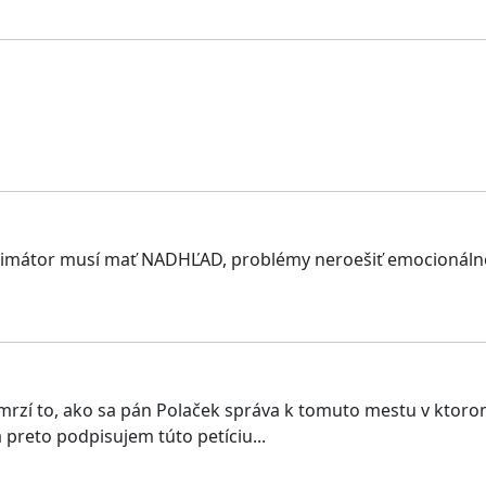
primátor musí mať NADHĽAD, problémy neroešiť emocionáln
zí to, ako sa pán Polaček správa k tomuto mestu v ktorom
 preto podpisujem túto petíciu...