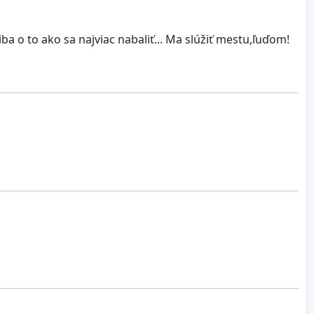
a o to ako sa najviac nabaliť... Ma slúžiť mestu,ľuďom!