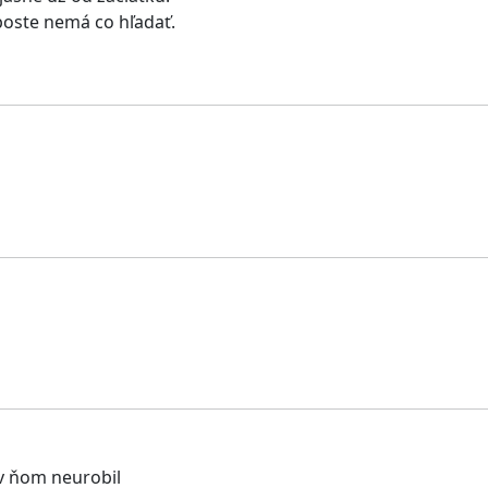
poste nemá co hľadať.
 v ňom neurobil