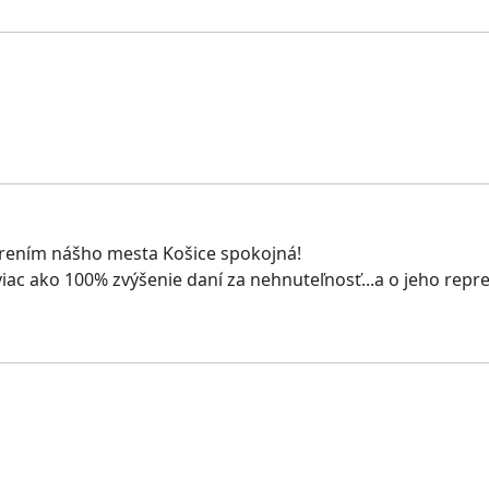
árením nášho mesta Košice spokojná!
iac ako 100% zvýšenie daní za nehnuteľnosť...a o jeho repr