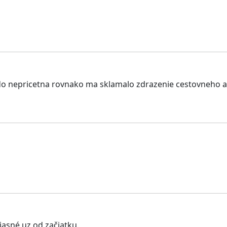
 do nepricetna rovnako ma sklamalo zdrazenie cestovneho a
jasné uz od začiatku.