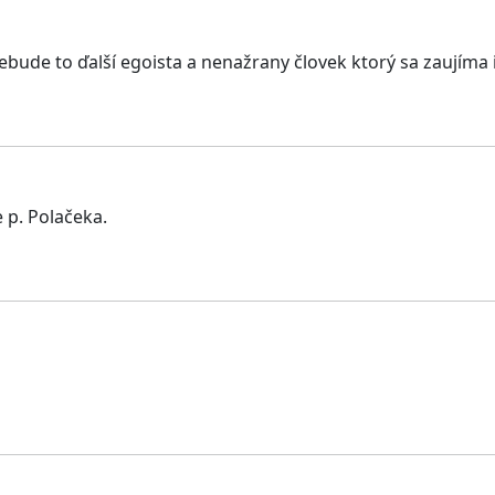
bude to ďalší egoista a nenažrany človek ktorý sa zaujíma ib
 p. Polačeka.