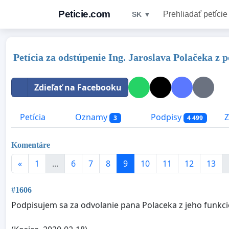
Peticie.com
Prehliadať petície
SK ▼
Petícia za odstúpenie Ing. Jaroslava Polačeka z
Zdieľať na Facebooku
Petícia
Oznamy
Podpisy
Z
3
4 499
Komentáre
«
1
...
6
7
8
9
10
11
12
13
#1606
Podpisujem sa za odvolanie pana Polaceka z jeho funkci