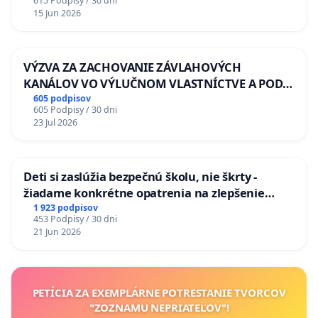
615 Podpisy / 30 dni
15 Jun 2026
VÝZVA ZA ZACHOVANIE ZÁVLAHOVÝCH
KANÁLOV VO VÝLUČNOM VLASTNÍCTVE A POD
KONTROLOU SLOVENSKEJ REPUBLIKY & žiadosť
605 podpisov
605 Podpisy / 30 dni
na riešenie zanedbaného stavu závlahových a
23 Jul 2026
odvodňovacích kanálov na Slovensku
Deti si zaslúžia bezpečnú školu, nie škrty -
žiadame konkrétne opatrenia na zlepšenie
situácie v školstve
1 923 podpisov
453 Podpisy / 30 dni
21 Jun 2026
PETÍCIA ZA EXEMPLÁRNE POTRESTANIE TVORCOV
"ZOZNAMU NEPRIATEĽOV"!