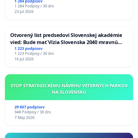
1 284 podpisov
1 284 Podpisy / 30 dni
23 Jul 2026
Otvorený list predsedovi Slovenskej akadémie
vied: Bude mať Vízia Slovenska 2040 mravnú
chrbticu?
1 223 podpisov
1 223 Podpisy / 30 dni
16 Jul 2026
STOP STRATEGICKÉMU NÁVRHU VETERNÝCH PARKOV
NA SLOVENSKU
29 607 podpisov
948 Podpisy / 30 dni
7 May 2026