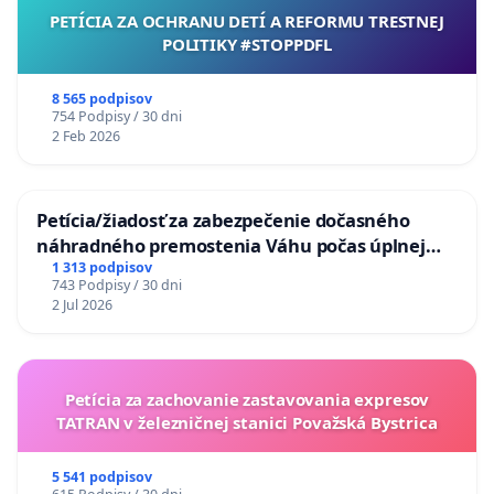
PETÍCIA ZA OCHRANU DETÍ A REFORMU TRESTNEJ
POLITIKY #STOPPDFL
8 565 podpisov
754 Podpisy / 30 dni
2 Feb 2026
Petícia/žiadosť za zabezpečenie dočasného
náhradného premostenia Váhu počas úplnej
uzávery Vážskeho mosta v Komárne
1 313 podpisov
743 Podpisy / 30 dni
2 Jul 2026
Petícia za zachovanie zastavovania expresov
TATRAN v železničnej stanici Považská Bystrica
5 541 podpisov