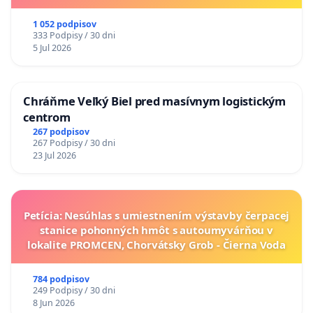
1 052 podpisov
333 Podpisy / 30 dni
5 Jul 2026
Chráňme Veľký Biel pred masívnym logistickým
centrom
267 podpisov
267 Podpisy / 30 dni
23 Jul 2026
Petícia: Nesúhlas s umiestnením výstavby čerpacej
stanice pohonných hmôt s autoumyvárňou v
lokalite PROMCEN, Chorvátsky Grob - Čierna Voda
784 podpisov
249 Podpisy / 30 dni
8 Jun 2026