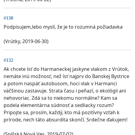
#130
Podpisujem,lebo myslí, že je to rozumná požiadavka
(Vrútky, 2019-06-30)
#132
Ak chcete ísť do Harmaneckej jaskyne vlakom z Vrútok,
nemáte inú možnosť, než ísť najprv do Banskej Bystrice
a potom naspäť autobusom, hoci vlak v Harmanci
väčšinou zastavuje. Strata času i peňazí, o ekológii ani
nehovoriac. Zdá sa to niekomu normálne? Kam sa
podela elementárna súdnosť a sedliacky rozum?
Pripojte sa, prosím, každý, kto má pozitívny vzťah k
prírode, nech táto absurdita skončí. Srdečne ďakujem!
(Spišská Nová Ves, 2019-07-02)