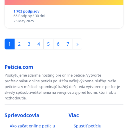
1 703 podpisov
65 Podpisy / 30 dni
25 May 2025
1
2
3
4
5
6
7
»
Peticie.com
Poskytujeme zdarma hosting pre online petície. Vytvorte
profesionálnu online petíciu použítím našej výkonnej služby. Naše
petície sa v médiach spomínajú každý deň, teda vytvorenie petície je
skvelý spôsob zviditelnenia na verejnosti aj pred ľudmi, ktorí robia
rozhodnutia.
Sprievodcovia
Viac
Ako začať online petíciu
Spustiť petíciu