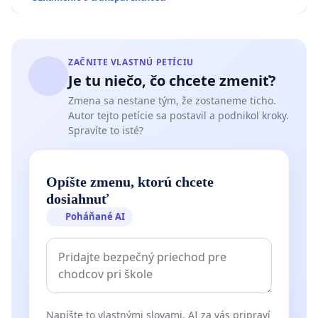
ZAČNITE VLASTNÚ PETÍCIU
Je tu niečo, čo chcete zmeniť?
Zmena sa nestane tým, že zostaneme ticho.
Autor tejto petície sa postavil a podnikol kroky.
Spravíte to isté?
Opíšte zmenu, ktorú chcete
dosiahnuť
Poháňané AI
Napíšte to vlastnými slovami. AI za vás pripraví