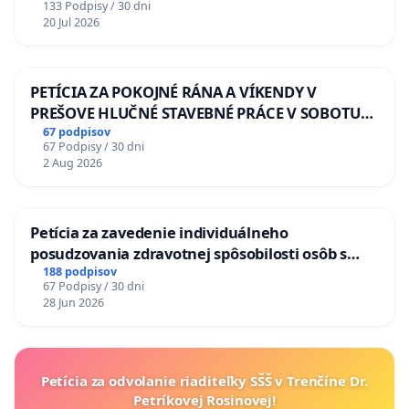
133 Podpisy / 30 dni
20 Jul 2026
PETÍCIA ZA POKOJNÉ RÁNA A VÍKENDY V
PREŠOVE HLUČNÉ STAVEBNÉ PRÁCE V SOBOTU
LEN OD 9.00 DO 13.00 HOD., CEZ PRACOVNÝ
67 podpisov
67 Podpisy / 30 dni
TÝŽDEŇ CIEĽ 8.00 – 18.00 HOD. A PRAVIDELNÁ
2 Aug 2026
KONTROLA STAVBY C-AREA NA
ĎUMBIERSKEJ/MAGU
Petícia za zavedenie individuálneho
posudzovania zdravotnej spôsobilosti osôb s
diabetom 1. a 2. typu pri prijímaní do
188 podpisov
67 Podpisy / 30 dni
Policajného zboru SR
28 Jun 2026
Petícia za odvolanie riaditeľky SŠŠ v Trenčíne Dr.
Petríkovej Rosinovej!