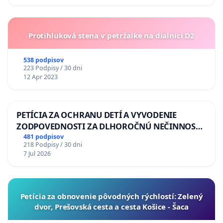
Protihluková stena v petržalke na dialnici D2
538 podpisov
223 Podpisy / 30 dni
12 Apr 2023
PETÍCIA ZA OCHRANU DETÍ A VYVODENIE
ZODPOVEDNOSTI ZA DLHOROČNÚ NEČINNOSŤ
A ZLYHANIE ŠTÁTU
481 podpisov
218 Podpisy / 30 dni
7 Jul 2026
​Petícia za obnovenie pôvodných rýchlostí: Zelený
dvor, Prešovská cesta a cesta Košice - Šaca