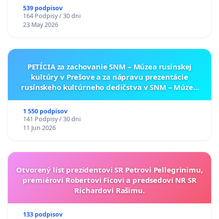
539 podpisov
164 Podpisy / 30 dni
23 May 2026
PETÍCIA za zachovanie SNM – Múzea rusínskej
kultúry v Prešove a za nápravu prezentácie
rusínskeho kultúrneho dedičstva v SNM – Múzeu
ukrajinskej kultúry vo Svidníku
1 550 podpisov
141 Podpisy / 30 dni
11 Jun 2026
Otvorený list prezidentovi SR Petrovi Pellegrinimu,
premiérovi Robertovi Ficovi a predsedovi NR SR
Richardovi Rašimu.
133 podpisov