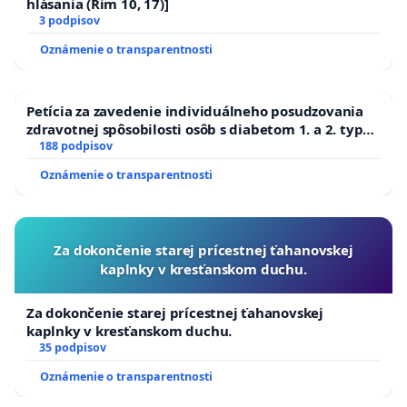
hlásania (Rim 10, 17)]
3 podpisov
Oznámenie o transparentnosti
Petícia za zavedenie individuálneho posudzovania
zdravotnej spôsobilosti osôb s diabetom 1. a 2. typu
pri prijímaní do Policajného zboru SR
188 podpisov
Oznámenie o transparentnosti
Za dokončenie starej prícestnej ťahanovskej
kaplnky v kresťanskom duchu.
Za dokončenie starej prícestnej ťahanovskej
kaplnky v kresťanskom duchu.
35 podpisov
Oznámenie o transparentnosti