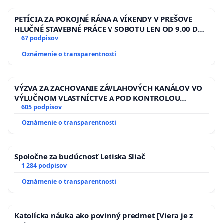
PETÍCIA ZA POKOJNÉ RÁNA A VÍKENDY V PREŠOVE
HLUČNÉ STAVEBNÉ PRÁCE V SOBOTU LEN OD 9.00 DO
13.00 HOD., CEZ PRACOVNÝ TÝŽDEŇ CIEĽ 8.00 – 18.00
67 podpisov
HOD. A PRAVIDELNÁ KONTROLA STAVBY C-AREA NA
Oznámenie o transparentnosti
ĎUMBIERSKEJ/MAGU
VÝZVA ZA ZACHOVANIE ZÁVLAHOVÝCH KANÁLOV VO
VÝLUČNOM VLASTNÍCTVE A POD KONTROLOU
SLOVENSKEJ REPUBLIKY & žiadosť na riešenie
605 podpisov
zanedbaného stavu závlahových a odvodňovacích
Oznámenie o transparentnosti
kanálov na Slovensku
Spoločne za budúcnosť Letiska Sliač
1 284 podpisov
Oznámenie o transparentnosti
Katolícka náuka ako povinný predmet [Viera je z