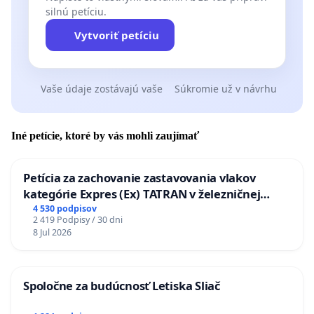
silnú petíciu.
Vytvoriť petíciu
Vaše údaje zostávajú vaše
Súkromie už v návrhu
Iné petície, ktoré by vás mohli zaujímať
Petícia za zachovanie zastavovania vlakov
kategórie Expres (Ex) TATRAN v železničnej
stanici Púchov
4 530 podpisov
2 419 Podpisy / 30 dni
8 Jul 2026
Spoločne za budúcnosť Letiska Sliač