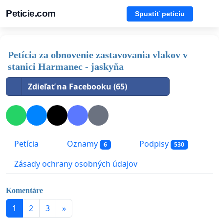
Peticie.com
Spustiť petíciu
Petícia za obnovenie zastavovania vlakov v
stanici Harmanec - jaskyňa
Zdieľať na Facebooku (65)
Petícia
Oznamy
Podpisy
6
530
Zásady ochrany osobných údajov
Komentáre
1
2
3
»