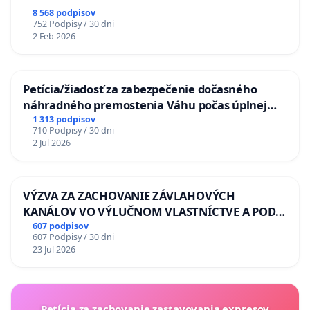
8 568 podpisov
752 Podpisy / 30 dni
2 Feb 2026
Petícia/žiadosť za zabezpečenie dočasného
náhradného premostenia Váhu počas úplnej
uzávery Vážskeho mosta v Komárne
1 313 podpisov
710 Podpisy / 30 dni
2 Jul 2026
VÝZVA ZA ZACHOVANIE ZÁVLAHOVÝCH
KANÁLOV VO VÝLUČNOM VLASTNÍCTVE A POD
KONTROLOU SLOVENSKEJ REPUBLIKY & žiadosť
607 podpisov
607 Podpisy / 30 dni
na riešenie zanedbaného stavu závlahových a
23 Jul 2026
odvodňovacích kanálov na Slovensku
Petícia za zachovanie zastavovania expresov