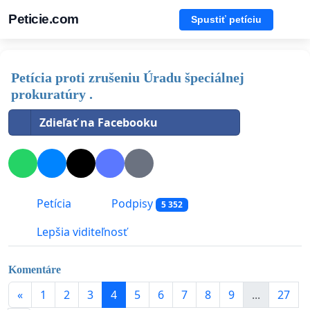
Peticie.com
Spustiť petíciu
Petícia proti zrušeniu Úradu špeciálnej
prokuratúry .
Zdieľať na Facebooku
Petícia
Podpisy
5 352
Lepšia viditeľnosť
Komentáre
«
1
2
3
4
5
6
7
8
9
...
27