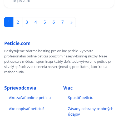
28 Jun 2026
1
2
3
4
5
6
7
»
Peticie.com
Poskytujeme zdarma hosting pre online petície. Vytvorte
profesionálnu online petíciu použítím našej výkonnej služby. Naše
petície sa v médiach spomínajú každý deň, teda vytvorenie petície je
skvelý spôsob zviditelnenia na verejnosti aj pred ľudmi, ktorí robia
rozhodnutia.
Sprievodcovia
Viac
Ako začať online petíciu
Spustiť petíciu
Ako napísať petíciu?
Zásady ochrany osobných
údajov