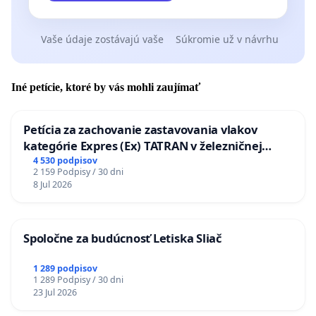
Vaše údaje zostávajú vaše
Súkromie už v návrhu
Iné petície, ktoré by vás mohli zaujímať
Petícia za zachovanie zastavovania vlakov
kategórie Expres (Ex) TATRAN v železničnej
stanici Púchov
4 530 podpisov
2 159 Podpisy / 30 dni
8 Jul 2026
Spoločne za budúcnosť Letiska Sliač
1 289 podpisov
1 289 Podpisy / 30 dni
23 Jul 2026