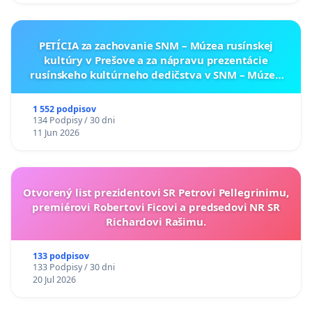
PETÍCIA za zachovanie SNM – Múzea rusínskej
kultúry v Prešove a za nápravu prezentácie
rusínskeho kultúrneho dedičstva v SNM – Múzeu
ukrajinskej kultúry vo Svidníku
1 552 podpisov
134 Podpisy / 30 dni
11 Jun 2026
Otvorený list prezidentovi SR Petrovi Pellegrinimu,
premiérovi Robertovi Ficovi a predsedovi NR SR
Richardovi Rašimu.
133 podpisov
133 Podpisy / 30 dni
20 Jul 2026