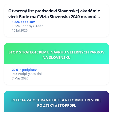
Otvorený list predsedovi Slovenskej akadémie
vied: Bude mať Vízia Slovenska 2040 mravnú
chrbticu?
1 226 podpisov
1 226 Podpisy / 30 dni
16 Jul 2026
STOP STRATEGICKÉMU NÁVRHU VETERNÝCH PARKOV
NA SLOVENSKU
29 614 podpisov
945 Podpisy / 30 dni
7 May 2026
PETÍCIA ZA OCHRANU DETÍ A REFORMU TRESTNEJ
POLITIKY #STOPPDFL