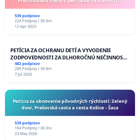
Protihluková stena v petržalke na dialnici D2
539 podpisov
224 Podpisy / 30 dni
12 Apr 2023
PETÍCIA ZA OCHRANU DETÍ A VYVODENIE
ZODPOVEDNOSTI ZA DLHOROČNÚ NEČINNOSŤ
A ZLYHANIE ŠTÁTU
482 podpisov
200 Podpisy / 30 dni
7 Jul 2026
​Petícia za obnovenie pôvodných rýchlostí: Zelený
dvor, Prešovská cesta a cesta Košice - Šaca
539 podpisov
164 Podpisy / 30 dni
23 May 2026