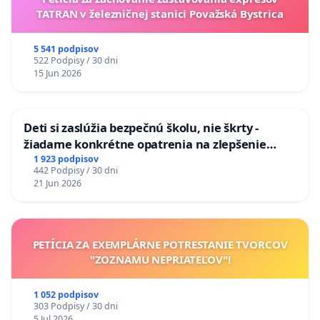
TATRAN v železničnej stanici Považská Bystrica
5 541 podpisov
522 Podpisy / 30 dni
15 Jun 2026
Deti si zaslúžia bezpečnú školu, nie škrty -
žiadame konkrétne opatrenia na zlepšenie
situácie v školstve
1 923 podpisov
442 Podpisy / 30 dni
21 Jun 2026
PETÍCIA ZA EXEMPLÁRNE POTRESTANIE TVORCOV
"ZOZNAMU NEPRIATEĽOV"!
1 052 podpisov
303 Podpisy / 30 dni
5 Jul 2026