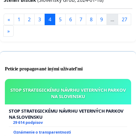
«
1
2
3
4
5
6
7
8
9
...
27
»
Petície propagované inými užívateľmi
STOP STRATEGICKÉMU NÁVRHU VETERNÝCH PARKOV
NA SLOVENSKU
STOP STRATEGICKÉMU NÁVRHU VETERNÝCH PARKOV
NA SLOVENSKU
29 614 podpisov
Oznámenie o transparentnosti