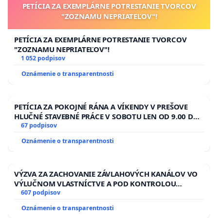
PETÍCIA ZA EXEMPLÁRNE POTRESTANIE TVORCOV
"ZOZNAMU NEPRIATEĽOV"!
PETÍCIA ZA EXEMPLÁRNE POTRESTANIE TVORCOV
"ZOZNAMU NEPRIATEĽOV"!
1 052 podpisov
Oznámenie o transparentnosti
PETÍCIA ZA POKOJNÉ RÁNA A VÍKENDY V PREŠOVE
HLUČNÉ STAVEBNÉ PRÁCE V SOBOTU LEN OD 9.00 DO
13.00 HOD., CEZ PRACOVNÝ TÝŽDEŇ CIEĽ 8.00 – 18.00
67 podpisov
HOD. A PRAVIDELNÁ KONTROLA STAVBY C-AREA NA
Oznámenie o transparentnosti
ĎUMBIERSKEJ/MAGU
VÝZVA ZA ZACHOVANIE ZÁVLAHOVÝCH KANÁLOV VO
VÝLUČNOM VLASTNÍCTVE A POD KONTROLOU
SLOVENSKEJ REPUBLIKY & žiadosť na riešenie
607 podpisov
zanedbaného stavu závlahových a odvodňovacích
Oznámenie o transparentnosti
kanálov na Slovensku