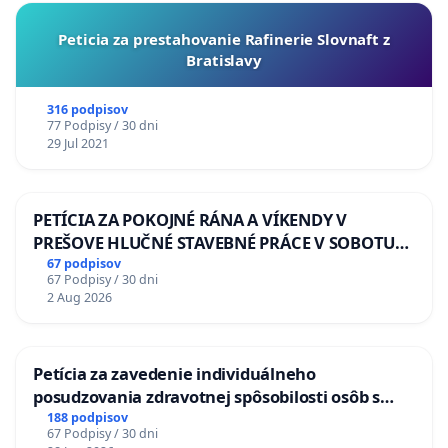
Peticia za prestahovanie Rafinerie Slovnaft z
Bratislavy
316 podpisov
77 Podpisy / 30 dni
29 Jul 2021
PETÍCIA ZA POKOJNÉ RÁNA A VÍKENDY V
PREŠOVE HLUČNÉ STAVEBNÉ PRÁCE V SOBOTU
LEN OD 9.00 DO 13.00 HOD., CEZ PRACOVNÝ
67 podpisov
67 Podpisy / 30 dni
TÝŽDEŇ CIEĽ 8.00 – 18.00 HOD. A PRAVIDELNÁ
2 Aug 2026
KONTROLA STAVBY C-AREA NA
ĎUMBIERSKEJ/MAGU
Petícia za zavedenie individuálneho
posudzovania zdravotnej spôsobilosti osôb s
diabetom 1. a 2. typu pri prijímaní do
188 podpisov
67 Podpisy / 30 dni
Policajného zboru SR