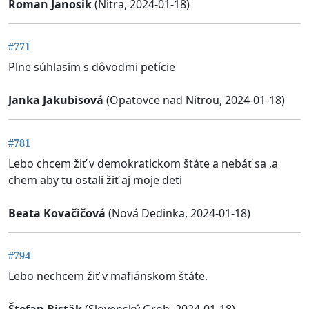
Roman Janosik
(Nitra, 2024-01-18)
#771
Plne súhlasím s dôvodmi petície
Janka Jakubisová
(Opatovce nad Nitrou, 2024-01-18)
#781
Lebo chcem žiť v demokratickom štáte a nebáť sa ,a
chem aby tu ostali žiť aj moje deti
Beata Kovačičová
(Nová Dedinka, 2024-01-18)
#794
Lebo nechcem žiť v mafiánskom štáte.
Štefan Bistäk
(Slovenský Grob, 2024-01-18)