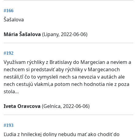
#166
Šašalova
Mária Šašalova
(Lipany, 2022-06-06)
#192
Využívam rýchliky z Bratislavy do Margecian a neviem a
nechcem si predstaviť aby rýchliky v Margecanoch
nestáli,tî čo to vymysleli nech sa nevozia v autách ale
nech cestujú vlakmi,a potom nech hodnotia nie z poza
stola…
Iveta Oravcova
(Gelnica, 2022-06-06)
#193
Ľudia z hnileckej doliny nebudu mať ako chodiť do