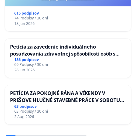
615 podpisov
74 Podpisy / 30 dni
18 Jun 2026
Petícia za zavedenie individuálneho
posudzovania zdravotnej spôsobilosti osôb s
diabetom 1. a 2. typu pri prijímaní do
186 podpisov
69 Podpisy / 30 dni
Policajného zboru SR
28 Jun 2026
PETÍCIA ZA POKOJNÉ RÁNA A VÍKENDY V
PREŠOVE HLUČNÉ STAVEBNÉ PRÁCE V SOBOTU
LEN OD 9.00 DO 13.00 HOD., CEZ PRACOVNÝ
63 podpisov
63 Podpisy / 30 dni
TÝŽDEŇ CIEĽ 8.00 – 18.00 HOD. A PRAVIDELNÁ
2 Aug 2026
KONTROLA STAVBY C-AREA NA
ĎUMBIERSKEJ/MAGU