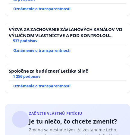
HOD. A PRAVIDELNÁ KONTROLA STAVBY C-AREA NA
Oznámenie o transparentnosti
ĎUMBIERSKEJ/MAGU
VÝZVA ZA ZACHOVANIE ZÁVLAHOVÝCH KANÁLOV VO
VÝLUČNOM VLASTNÍCTVE A POD KONTROLOU
SLOVENSKEJ REPUBLIKY & žiadosť na riešenie
537 podpisov
zanedbaného stavu závlahových a odvodňovacích
Oznámenie o transparentnosti
kanálov na Slovensku
Spoločne za budúcnosť Letiska Sliač
1 256 podpisov
Oznámenie o transparentnosti
ZAČNITE VLASTNÚ PETÍCIU
Je tu niečo, čo chcete zmeniť?
Zmena sa nestane tým, že zostaneme ticho.