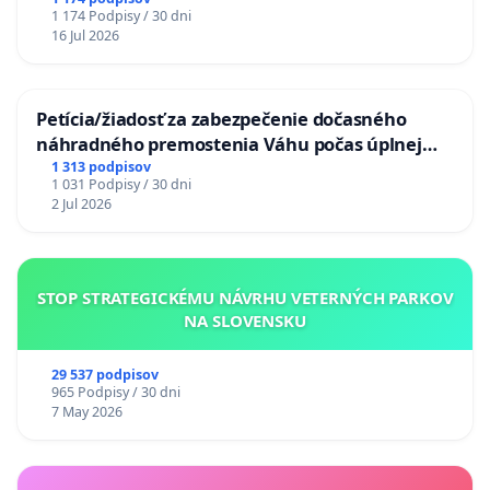
chrbticu?
1 174 Podpisy / 30 dni
16 Jul 2026
Petícia/žiadosť za zabezpečenie dočasného
náhradného premostenia Váhu počas úplnej
uzávery Vážskeho mosta v Komárne
1 313 podpisov
1 031 Podpisy / 30 dni
2 Jul 2026
STOP STRATEGICKÉMU NÁVRHU VETERNÝCH PARKOV
NA SLOVENSKU
29 537 podpisov
965 Podpisy / 30 dni
7 May 2026