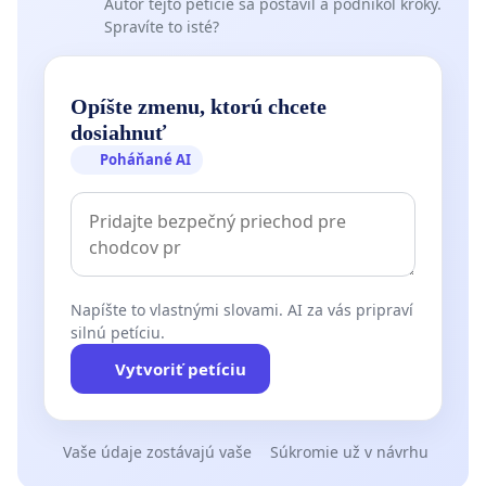
Autor tejto petície sa postavil a podnikol kroky.
Spravíte to isté?
Opíšte zmenu, ktorú chcete
dosiahnuť
Poháňané AI
Napíšte to vlastnými slovami. AI za vás pripraví
silnú petíciu.
Vytvoriť petíciu
Vaše údaje zostávajú vaše
Súkromie už v návrhu