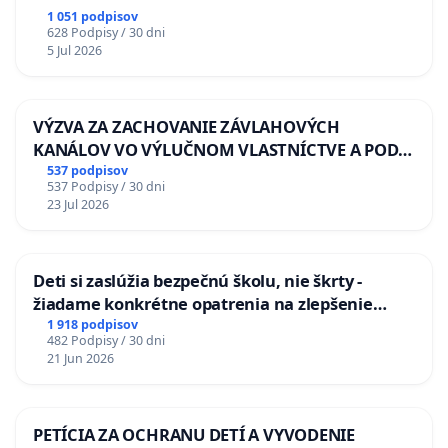
1 051 podpisov
628 Podpisy / 30 dni
5 Jul 2026
VÝZVA ZA ZACHOVANIE ZÁVLAHOVÝCH
KANÁLOV VO VÝLUČNOM VLASTNÍCTVE A POD
KONTROLOU SLOVENSKEJ REPUBLIKY & žiadosť
537 podpisov
537 Podpisy / 30 dni
na riešenie zanedbaného stavu závlahových a
23 Jul 2026
odvodňovacích kanálov na Slovensku
Deti si zaslúžia bezpečnú školu, nie škrty -
žiadame konkrétne opatrenia na zlepšenie
situácie v školstve
1 918 podpisov
482 Podpisy / 30 dni
21 Jun 2026
PETÍCIA ZA OCHRANU DETÍ A VYVODENIE