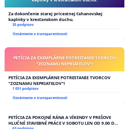
Za dokončenie starej prícestnej ťahanovskej
kaplnky v kresťanskom duchu.
35 podpisov
Oznámenie o transparentnosti
PETÍCIA ZA EXEMPLÁRNE POTRESTANIE TVORCOV
"ZOZNAMU NEPRIATEĽOV"!
PETÍCIA ZA EXEMPLÁRNE POTRESTANIE TVORCOV
"ZOZNAMU NEPRIATEĽOV"!
1 051 podpisov
Oznámenie o transparentnosti
PETÍCIA ZA POKOJNÉ RÁNA A VÍKENDY V PREŠOVE
HLUČNÉ STAVEBNÉ PRÁCE V SOBOTU LEN OD 9.00 DO
13.00 HOD., CEZ PRACOVNÝ TÝŽDEŇ CIEĽ 8.00 – 18.00
63 podpisov