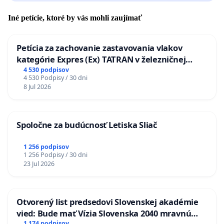
Iné petície, ktoré by vás mohli zaujímať
Petícia za zachovanie zastavovania vlakov
kategórie Expres (Ex) TATRAN v železničnej
stanici Púchov
4 530 podpisov
4 530 Podpisy / 30 dni
8 Jul 2026
Spoločne za budúcnosť Letiska Sliač
1 256 podpisov
1 256 Podpisy / 30 dni
23 Jul 2026
Otvorený list predsedovi Slovenskej akadémie
vied: Bude mať Vízia Slovenska 2040 mravnú
1 174 podpisov