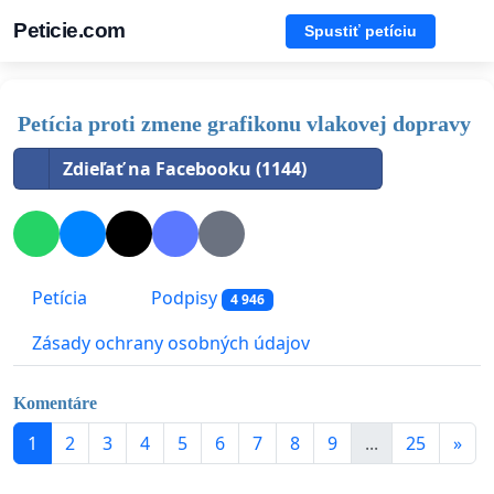
Peticie.com
Spustiť petíciu
Petícia proti zmene grafikonu vlakovej dopravy
Zdieľať na Facebooku (1144)
Petícia
Podpisy
4 946
Zásady ochrany osobných údajov
Komentáre
1
2
3
4
5
6
7
8
9
...
25
»