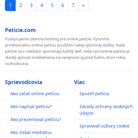
1
2
3
4
5
6
7
»
Peticie.com
Poskytujeme zdarma hosting pre online petície. Vytvorte
profesionálnu online petíciu použítím našej výkonnej služby. Naše
petície sa v médiach spomínajú každý deň, teda vytvorenie petície je
skvelý spôsob zviditelnenia na verejnosti aj pred ľudmi, ktorí robia
rozhodnutia.
Sprievodcovia
Viac
Ako začať online petíciu
Spustiť petíciu
Ako napísať petíciu?
Zásady ochrany osobných
údajov
Ako prezentovať petíciu?
Spravovať súbory cookie
Ako získať mediálnu