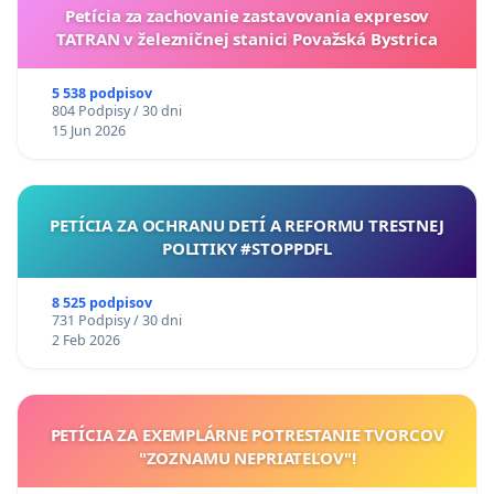
Petícia za zachovanie zastavovania expresov
TATRAN v železničnej stanici Považská Bystrica
5 538 podpisov
804 Podpisy / 30 dni
15 Jun 2026
PETÍCIA ZA OCHRANU DETÍ A REFORMU TRESTNEJ
POLITIKY #STOPPDFL
8 525 podpisov
731 Podpisy / 30 dni
2 Feb 2026
PETÍCIA ZA EXEMPLÁRNE POTRESTANIE TVORCOV
"ZOZNAMU NEPRIATEĽOV"!