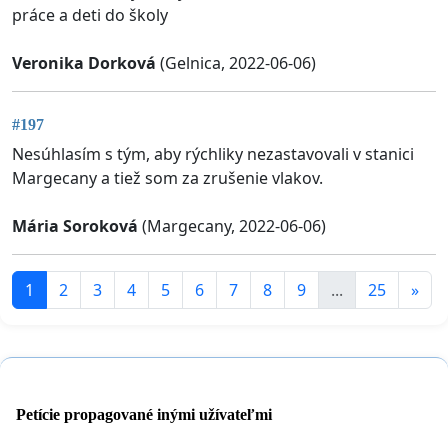
práce a deti do školy
Veronika Dorková
(Gelnica, 2022-06-06)
#197
Nesúhlasím s tým, aby rýchliky nezastavovali v stanici
Margecany a tiež som za zrušenie vlakov.
Mária Soroková
(Margecany, 2022-06-06)
1
2
3
4
5
6
7
8
9
...
25
»
Petície propagované inými užívateľmi