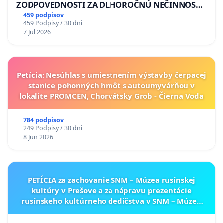
ZODPOVEDNOSTI ZA DLHOROČNÚ NEČINNOSŤ
A ZLYHANIE ŠTÁTU
459 podpisov
459 Podpisy / 30 dni
7 Jul 2026
Petícia: Nesúhlas s umiestnením výstavby čerpacej
stanice pohonných hmôt s autoumyvárňou v
lokalite PROMCEN, Chorvátsky Grob - Čierna Voda
784 podpisov
249 Podpisy / 30 dni
8 Jun 2026
PETÍCIA za zachovanie SNM – Múzea rusínskej
kultúry v Prešove a za nápravu prezentácie
rusínskeho kultúrneho dedičstva v SNM – Múzeu
ukrajinskej kultúry vo Svidníku