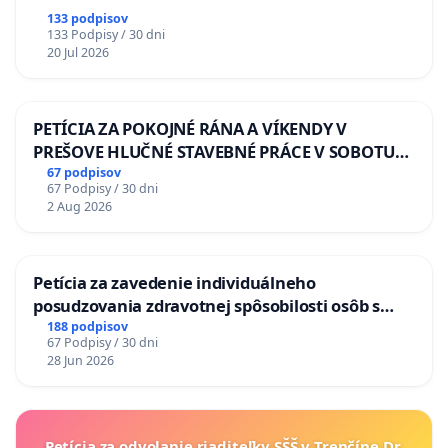
133 podpisov
133 Podpisy / 30 dni
20 Jul 2026
PETÍCIA ZA POKOJNÉ RÁNA A VÍKENDY V
PREŠOVE HLUČNÉ STAVEBNÉ PRÁCE V SOBOTU
LEN OD 9.00 DO 13.00 HOD., CEZ PRACOVNÝ
67 podpisov
67 Podpisy / 30 dni
TÝŽDEŇ CIEĽ 8.00 – 18.00 HOD. A PRAVIDELNÁ
2 Aug 2026
KONTROLA STAVBY C-AREA NA
ĎUMBIERSKEJ/MAGU
Petícia za zavedenie individuálneho
posudzovania zdravotnej spôsobilosti osôb s
diabetom 1. a 2. typu pri prijímaní do
188 podpisov
67 Podpisy / 30 dni
Policajného zboru SR
28 Jun 2026
Petícia za odvolanie riaditeľky SŠŠ v Trenčíne Dr.