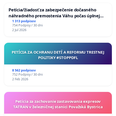
Petícia/žiadosť za zabezpečenie dočasného
náhradného premostenia Váhu počas úplnej
uzávery Vážskeho mosta v Komárne
1 313 podpisov
754 Podpisy / 30 dni
2 Jul 2026
PETÍCIA ZA OCHRANU DETÍ A REFORMU TRESTNEJ
POLITIKY #STOPPDFL
8 562 podpisov
752 Podpisy / 30 dni
2 Feb 2026
Petícia za zachovanie zastavovania expresov
TATRAN v železničnej stanici Považská Bystrica