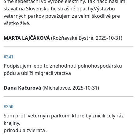
Sme sebestační vo výrobe elektriny. Tak načo násilím
stavať na Slovensku tie strašné opachy.Výstavbu
veterných parkov považujem za veľmi škodlivé pre
všetko živé.
MARTA LAJČÁKOVÁ
(Rožňavské Bystré, 2025-10-31)
#241
Podpisujem lebo to znehodnotí poľnohospodársku
pôdu a ublíži migrácii vtactva
Dana Kačurová
(Michalovce, 2025-10-31)
#250
Som proti veternym parkom, ktore by znicili cely ráz
krajiny,
prirodu a zvierata .