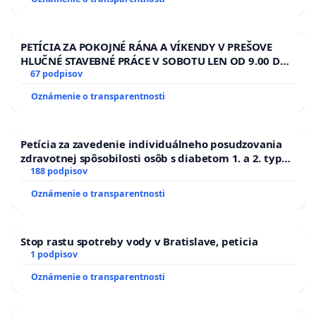
PETÍCIA ZA POKOJNÉ RÁNA A VÍKENDY V PREŠOVE
HLUČNÉ STAVEBNÉ PRÁCE V SOBOTU LEN OD 9.00 DO
13.00 HOD., CEZ PRACOVNÝ TÝŽDEŇ CIEĽ 8.00 – 18.00
67 podpisov
HOD. A PRAVIDELNÁ KONTROLA STAVBY C-AREA NA
Oznámenie o transparentnosti
ĎUMBIERSKEJ/MAGU
Petícia za zavedenie individuálneho posudzovania
zdravotnej spôsobilosti osôb s diabetom 1. a 2. typu
pri prijímaní do Policajného zboru SR
188 podpisov
Oznámenie o transparentnosti
Stop rastu spotreby vody v Bratislave, peticia
1 podpisov
Oznámenie o transparentnosti