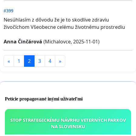
#399
Nesúhlasím z dôvodu že je to skodlive zdraviu
živočíchom Všeobecne celému životnému prostrediu
Anna Činčárová
(Michalovce, 2025-11-01)
«
1
2
3
4
»
Petície propagované inými užívateľmi
STOP STRATEGICKÉMU NÁVRHU VETERNÝCH PARKOV
NA SLOVENSKU