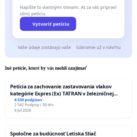
Napíšte to vlastnými slovami. AI za vás pripraví
silnú petíciu.
Vytvoriť petíciu
Vaše údaje zostávajú vaše
Súkromie už v návrhu
Iné petície, ktoré by vás mohli zaujímať
Petícia za zachovanie zastavovania vlakov
kategórie Expres (Ex) TATRAN v železničnej
stanici Púchov
4 530 podpisov
2 542 Podpisy / 30 dni
8 Jul 2026
Spoločne za budúcnosť Letiska Sliač