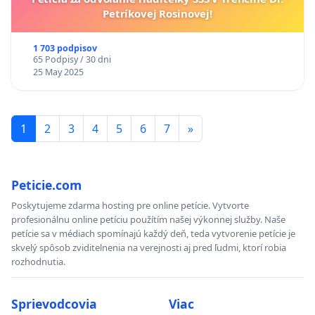
Petríkovej Rosinovej!
1 703 podpisov
65 Podpisy / 30 dni
25 May 2025
1
2
3
4
5
6
7
»
Peticie.com
Poskytujeme zdarma hosting pre online petície. Vytvorte
profesionálnu online petíciu použítím našej výkonnej služby. Naše
petície sa v médiach spomínajú každý deň, teda vytvorenie petície je
skvelý spôsob zviditelnenia na verejnosti aj pred ľudmi, ktorí robia
rozhodnutia.
Sprievodcovia
Viac