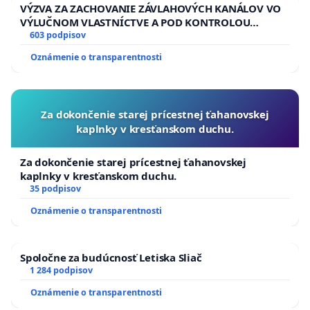
VÝZVA ZA ZACHOVANIE ZÁVLAHOVÝCH KANÁLOV VO
VÝLUČNOM VLASTNÍCTVE A POD KONTROLOU
SLOVENSKEJ REPUBLIKY & žiadosť na riešenie
603 podpisov
zanedbaného stavu závlahových a odvodňovacích
Oznámenie o transparentnosti
kanálov na Slovensku
Za dokončenie starej prícestnej ťahanovskej
kaplnky v kresťanskom duchu.
Za dokončenie starej prícestnej ťahanovskej
kaplnky v kresťanskom duchu.
35 podpisov
Oznámenie o transparentnosti
Spoločne za budúcnosť Letiska Sliač
1 284 podpisov
Oznámenie o transparentnosti