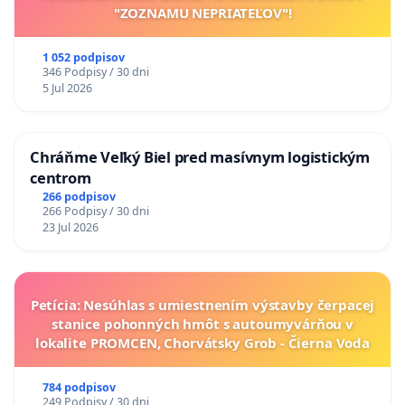
"ZOZNAMU NEPRIATEĽOV"!
1 052 podpisov
346 Podpisy / 30 dni
5 Jul 2026
Chráňme Veľký Biel pred masívnym logistickým
centrom
266 podpisov
266 Podpisy / 30 dni
23 Jul 2026
Petícia: Nesúhlas s umiestnením výstavby čerpacej
stanice pohonných hmôt s autoumyvárňou v
lokalite PROMCEN, Chorvátsky Grob - Čierna Voda
784 podpisov
249 Podpisy / 30 dni