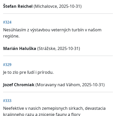
Štefan Reichel
(Michalovce, 2025-10-31)
#324
Nesúhlasím z výstavbou veterných turbín v našom
regióne.
Marián Haluška
(Strážske, 2025-10-31)
#329
Je to zlo pre ľudí i prírodu.
Jozef Chromiak
(Moravany nad Váhom, 2025-10-31)
#333
Neefektive v nasich zemepisnych sirkach, devastacia
krajinneho razu a znicenie fauny a flory