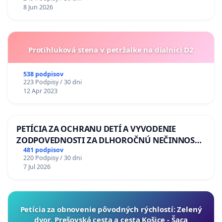
8 Jun 2026
Protihluková stena v petržalke na dialnici D2
538 podpisov
223 Podpisy / 30 dni
12 Apr 2023
PETÍCIA ZA OCHRANU DETÍ A VYVODENIE
ZODPOVEDNOSTI ZA DLHOROČNÚ NEČINNOSŤ
A ZLYHANIE ŠTÁTU
481 podpisov
220 Podpisy / 30 dni
7 Jul 2026
​Petícia za obnovenie pôvodných rýchlostí: Zelený
dvor, Prešovská cesta a cesta Košice - Šaca