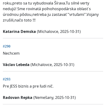
roku,preto sa tu vybudovala Šírava.Tu silné verty
nedujú! Sme rovinatá poľnohospodárska oblasť s
úrodnou pôdou,netreba ju zastavať "vrtuľami".Vojany
zrušili,načo toto !!!
Katarina Demska
(Michalovce, 2025-10-31)
#290
Nechcem
Václav Lebeda
(Michalovce, 2025-10-31)
#293
Pre JESS biznis a pre ľudi nič.
Radovan Repka
(Nemešany, 2025-10-31)