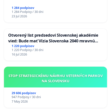
1 284 podpisov
1 284 Podpisy / 30 dni
23 Jul 2026
Otvorený list predsedovi Slovenskej akadémie
vied: Bude mať Vízia Slovenska 2040 mravnú
chrbticu?
1 220 podpisov
1 220 Podpisy / 30 dni
16 Jul 2026
STOP STRATEGICKÉMU NÁVRHU VETERNÝCH PARKOV
NA SLOVENSKU
29 606 podpisov
947 Podpisy / 30 dni
7 May 2026