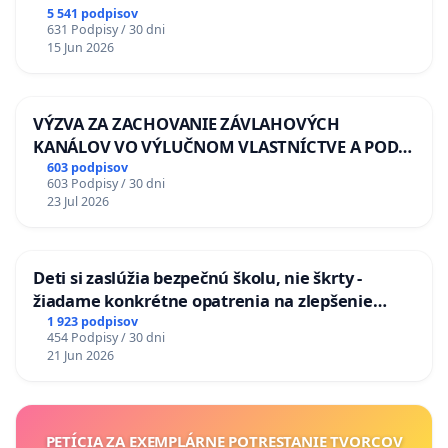
5 541 podpisov
631 Podpisy / 30 dni
15 Jun 2026
VÝZVA ZA ZACHOVANIE ZÁVLAHOVÝCH
KANÁLOV VO VÝLUČNOM VLASTNÍCTVE A POD
KONTROLOU SLOVENSKEJ REPUBLIKY & žiadosť
603 podpisov
603 Podpisy / 30 dni
na riešenie zanedbaného stavu závlahových a
23 Jul 2026
odvodňovacích kanálov na Slovensku
Deti si zaslúžia bezpečnú školu, nie škrty -
žiadame konkrétne opatrenia na zlepšenie
situácie v školstve
1 923 podpisov
454 Podpisy / 30 dni
21 Jun 2026
PETÍCIA ZA EXEMPLÁRNE POTRESTANIE TVORCOV