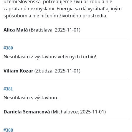
území Slovenska. potrebujeme živú prírodu a nie
zapratanú nezmyslami. Energia sa dá vyrábať aj iným
spôsobom a nie ničením životného prostredia.
Alica Malá
(Bratislava, 2025-11-01)
#380
Nesuhlasim z vystavbov veternych turbin!
Viliam Kozar
(Zbudza, 2025-11-01)
#381
Nesúhlasím s výstavbou...
Daniela Semancová
(Michalovce, 2025-11-01)
#388