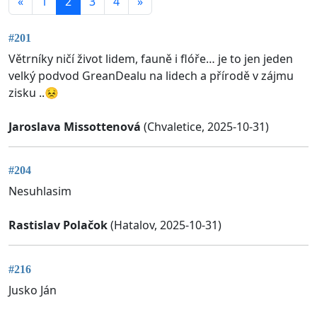
«
1
2
3
4
»
#201
Větrníky ničí život lidem, fauně i flóře… je to jen jeden
velký podvod GreanDealu na lidech a přírodě v zájmu
zisku ..😣
Jaroslava Missottenová
(Chvaletice, 2025-10-31)
#204
Nesuhlasim
Rastislav Polačok
(Hatalov, 2025-10-31)
#216
Jusko Ján