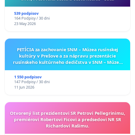
539 podpisov
164 Podpisy / 30 dni
23 May 2026
PETÍCIA za zachovanie SNM – Múzea rusínskej
kultúry v Prešove a za nápravu prezentácie
rusínskeho kultúrneho dedičstva v SNM – Múzeu
ukrajinskej kultúry vo Svidníku
1 550 podpisov
147 Podpisy / 30 dni
11 Jun 2026
Otvorený list prezidentovi SR Petrovi Pellegrinimu,
premiérovi Robertovi Ficovi a predsedovi NR SR
Richardovi Rašimu.