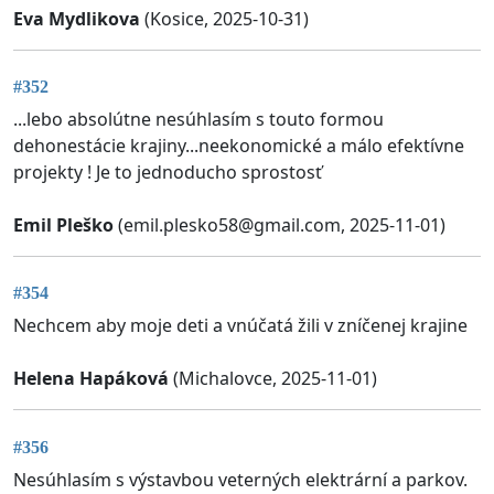
Eva Mydlikova
(Kosice, 2025-10-31)
#352
...lebo absolútne nesúhlasím s touto formou
dehonestácie krajiny...neekonomické a málo efektívne
projekty ! Je to jednoducho sprostosť
Emil Pleško
(
emil.plesko58@gmail.com
, 2025-11-01)
#354
Nechcem aby moje deti a vnúčatá žili v zníčenej krajine
Helena Hapáková
(Michalovce, 2025-11-01)
#356
Nesúhlasím s výstavbou veterných elektrární a parkov.