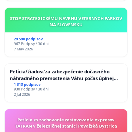
STOP STRATEGICKÉMU NÁVRHU VETERNÝCH PARKOV
NA SLOVENSKU
29 590 podpisov
967 Podpisy / 30 dni
7 May 2026
Petícia/žiadosť za zabezpečenie dočasného
náhradného premostenia Váhu počas úplnej
uzávery Vážskeho mosta v Komárne
1 313 podpisov
930 Podpisy / 30 dni
2 Jul 2026
Petícia za zachovanie zastavovania expresov
TATRAN v železničnej stanici Považská Bystrica