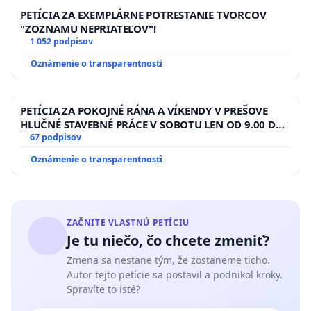
PETÍCIA ZA EXEMPLÁRNE POTRESTANIE TVORCOV
"ZOZNAMU NEPRIATEĽOV"!
1 052 podpisov
Oznámenie o transparentnosti
PETÍCIA ZA POKOJNÉ RÁNA A VÍKENDY V PREŠOVE
HLUČNÉ STAVEBNÉ PRÁCE V SOBOTU LEN OD 9.00 DO
13.00 HOD., CEZ PRACOVNÝ TÝŽDEŇ CIEĽ 8.00 – 18.00
67 podpisov
HOD. A PRAVIDELNÁ KONTROLA STAVBY C-AREA NA
Oznámenie o transparentnosti
ĎUMBIERSKEJ/MAGU
ZAČNITE VLASTNÚ PETÍCIU
Je tu niečo, čo chcete zmeniť?
Zmena sa nestane tým, že zostaneme ticho.
Autor tejto petície sa postavil a podnikol kroky.
Spravíte to isté?