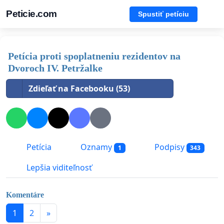
Peticie.com
Spustiť petíciu
Petícia proti spoplatneniu rezidentov na
Dvoroch IV. Petržalke
Zdieľať na Facebooku (53)
Petícia
Oznamy
Podpisy
1
343
Lepšia viditeľnosť
Komentáre
1
2
»