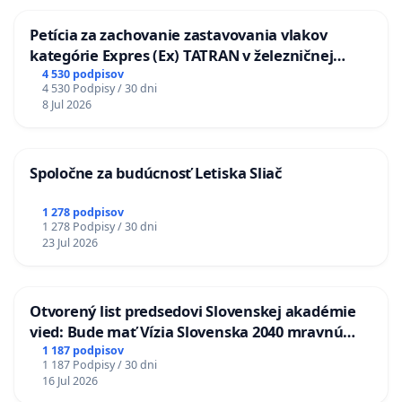
Petícia za zachovanie zastavovania vlakov
kategórie Expres (Ex) TATRAN v železničnej
stanici Púchov
4 530 podpisov
4 530 Podpisy / 30 dni
8 Jul 2026
Spoločne za budúcnosť Letiska Sliač
1 278 podpisov
1 278 Podpisy / 30 dni
23 Jul 2026
Otvorený list predsedovi Slovenskej akadémie
vied: Bude mať Vízia Slovenska 2040 mravnú
chrbticu?
1 187 podpisov
1 187 Podpisy / 30 dni
16 Jul 2026