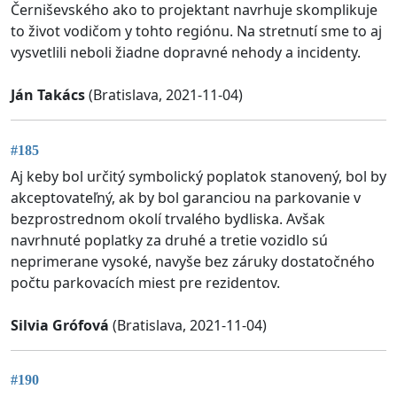
Černiševského ako to projektant navrhuje skomplikuje
to život vodičom y tohto regiónu. Na stretnutí sme to aj
vysvetlili neboli žiadne dopravné nehody a incidenty.
Ján Takács
(Bratislava, 2021-11-04)
#185
Aj keby bol určitý symbolický poplatok stanovený, bol by
akceptovateľný, ak by bol garanciou na parkovanie v
bezprostrednom okolí trvalého bydliska. Avšak
navrhnuté poplatky za druhé a tretie vozidlo sú
neprimerane vysoké, navyše bez záruky dostatočného
počtu parkovacích miest pre rezidentov.
Silvia Grófová
(Bratislava, 2021-11-04)
#190