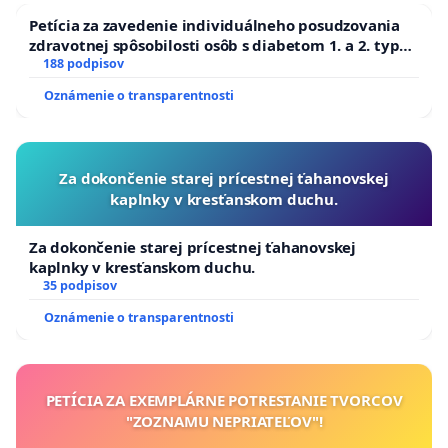
Petícia za zavedenie individuálneho posudzovania
zdravotnej spôsobilosti osôb s diabetom 1. a 2. typu
pri prijímaní do Policajného zboru SR
188 podpisov
Oznámenie o transparentnosti
Za dokončenie starej prícestnej ťahanovskej
kaplnky v kresťanskom duchu.
Za dokončenie starej prícestnej ťahanovskej
kaplnky v kresťanskom duchu.
35 podpisov
Oznámenie o transparentnosti
PETÍCIA ZA EXEMPLÁRNE POTRESTANIE TVORCOV
"ZOZNAMU NEPRIATEĽOV"!