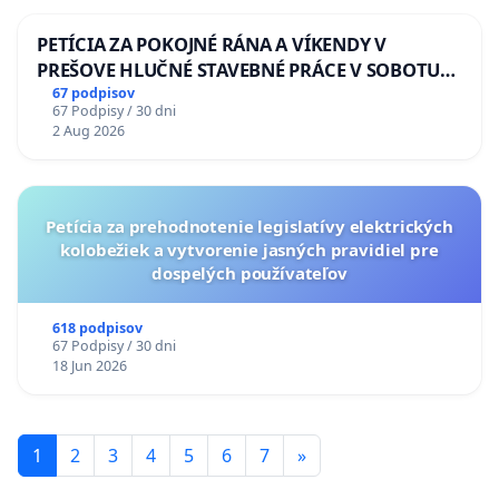
PETÍCIA ZA POKOJNÉ RÁNA A VÍKENDY V
PREŠOVE HLUČNÉ STAVEBNÉ PRÁCE V SOBOTU
LEN OD 9.00 DO 13.00 HOD., CEZ PRACOVNÝ
67 podpisov
67 Podpisy / 30 dni
TÝŽDEŇ CIEĽ 8.00 – 18.00 HOD. A PRAVIDELNÁ
2 Aug 2026
KONTROLA STAVBY C-AREA NA
ĎUMBIERSKEJ/MAGU
Petícia za prehodnotenie legislatívy elektrických
kolobežiek a vytvorenie jasných pravidiel pre
dospelých používateľov
618 podpisov
67 Podpisy / 30 dni
18 Jun 2026
1
2
3
4
5
6
7
»