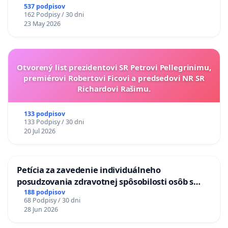
537 podpisov
162 Podpisy / 30 dni
23 May 2026
Otvorený list prezidentovi SR Petrovi Pellegrinimu,
premiérovi Robertovi Ficovi a predsedovi NR SR
Richardovi Rašimu.
133 podpisov
133 Podpisy / 30 dni
20 Jul 2026
Petícia za zavedenie individuálneho
posudzovania zdravotnej spôsobilosti osôb s
diabetom 1. a 2. typu pri prijímaní do
188 podpisov
68 Podpisy / 30 dni
Policajného zboru SR
28 Jun 2026