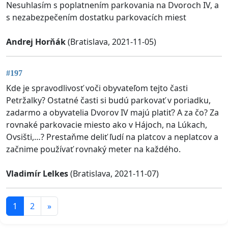
Nesuhlasím s poplatnením parkovania na Dvoroch IV, a
s nezabezpečením dostatku parkovacích miest
Andrej Horňák
(Bratislava, 2021-11-05)
#197
Kde je spravodlivosť voči obyvateľom tejto časti
Petržalky? Ostatné časti si budú parkovať v poriadku,
zadarmo a obyvatelia Dvorov IV majú platiť? A za čo? Za
rovnaké parkovacie miesto ako v Hájoch, na Lúkach,
Ovsišti,…? Prestaňme deliť ľudí na platcov a neplatcov a
začnime používať rovnaký meter na každého.
Vladimír Lelkes
(Bratislava, 2021-11-07)
1
2
»