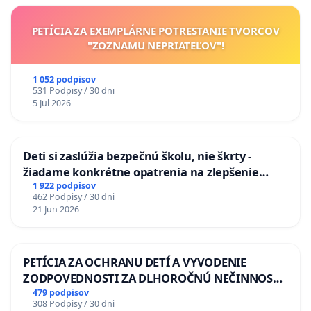
PETÍCIA ZA EXEMPLÁRNE POTRESTANIE TVORCOV
"ZOZNAMU NEPRIATEĽOV"!
1 052 podpisov
531 Podpisy / 30 dni
5 Jul 2026
Deti si zaslúžia bezpečnú školu, nie škrty -
žiadame konkrétne opatrenia na zlepšenie
situácie v školstve
1 922 podpisov
462 Podpisy / 30 dni
21 Jun 2026
PETÍCIA ZA OCHRANU DETÍ A VYVODENIE
ZODPOVEDNOSTI ZA DLHOROČNÚ NEČINNOSŤ
A ZLYHANIE ŠTÁTU
479 podpisov
308 Podpisy / 30 dni