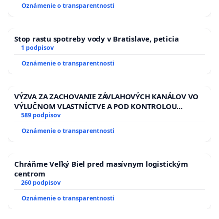
Oznámenie o transparentnosti
Stop rastu spotreby vody v Bratislave, peticia
1 podpisov
Oznámenie o transparentnosti
VÝZVA ZA ZACHOVANIE ZÁVLAHOVÝCH KANÁLOV VO
VÝLUČNOM VLASTNÍCTVE A POD KONTROLOU
SLOVENSKEJ REPUBLIKY & žiadosť na riešenie
589 podpisov
zanedbaného stavu závlahových a odvodňovacích
Oznámenie o transparentnosti
kanálov na Slovensku
Chráňme Veľký Biel pred masívnym logistickým
centrom
260 podpisov
Oznámenie o transparentnosti