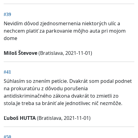
#39
Nevidím dôvod zjednosmernenia niektorých ulíc a
nechcem platiť za parkovanie môjho auta pri mojom
dome
Miloš Števove
(Bratislava, 2021-11-01)
#41
Súhlasím so znením petície. Dvakrát som podal podnet
na prokuratúru z dôvodu porušenia
antidiskriminačného zákona dvakrát to zmietli zo
stola.Je treba sa brániť ale jednotlivec nič nezmôže.
Ľuboš HUTTA
(Bratislava, 2021-11-01)
#50