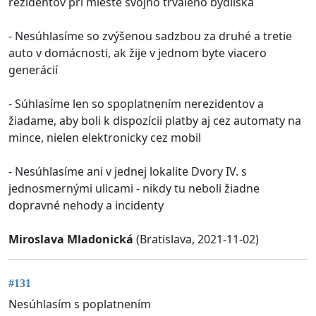
rezidentov pri mieste svojho trvalého bydliska
- Nesúhlasíme so zvýšenou sadzbou za druhé a tretie
auto v domácnosti, ak žije v jednom byte viacero
generácií
- Súhlasíme len so spoplatnením nerezidentov a
žiadame, aby boli k dispozícii platby aj cez automaty na
mince, nielen elektronicky cez mobil
- Nesúhlasíme ani v jednej lokalite Dvory IV. s
jednosmernými ulicami - nikdy tu neboli žiadne
dopravné nehody a incidenty
Miroslava Mladonická
(Bratislava, 2021-11-02)
#131
Nesúhlasím s poplatnením