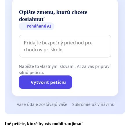
Opíšte zmenu, ktorú chcete
dosiahnuť
Poháňané AI
Napíšte to vlastnými slovami. AI za vás pripraví
silnú petíciu.
Vytvoriť petíciu
Vaše údaje zostávajú vaše
Súkromie už v návrhu
Iné petície, ktoré by vás mohli zaujímať