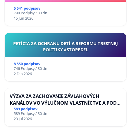
5 541 podpisov
790 Podpisy / 30 dni
15 Jun 2026
PETÍCIA ZA OCHRANU DETÍ A REFORMU TRESTNEJ
POLITIKY #STOPPDFL
8 550 podpisov
746 Podpisy / 30 dni
2 Feb 2026
VÝZVA ZA ZACHOVANIE ZÁVLAHOVÝCH
KANÁLOV VO VÝLUČNOM VLASTNÍCTVE A POD
KONTROLOU SLOVENSKEJ REPUBLIKY & žiadosť
589 podpisov
589 Podpisy / 30 dni
na riešenie zanedbaného stavu závlahových a
23 Jul 2026
odvodňovacích kanálov na Slovensku