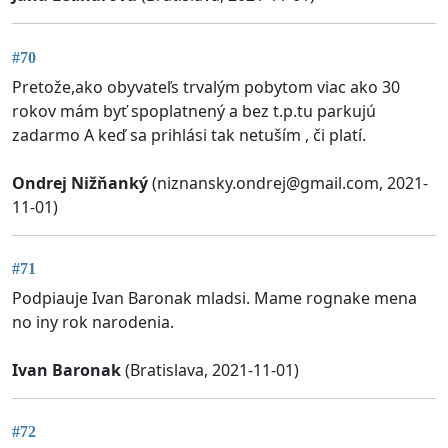
#70
Pretože,ako obyvateľs trvalým pobytom viac ako 30
rokov mám byť spoplatnený a bez t.p.tu parkujú
zadarmo A keď sa prihlási tak netuším , či platí.
Ondrej Nižňanký
(
niznansky.ondrej@gmail.com
, 2021-
11-01)
#71
Podpiauje Ivan Baronak mladsi. Mame rognake mena
no iny rok narodenia.
Ivan Baronak
(Bratislava, 2021-11-01)
#72