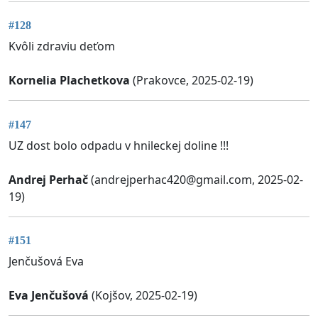
#128
Kvôli zdraviu deťom
Kornelia Plachetkova
(Prakovce, 2025-02-19)
#147
UZ dost bolo odpadu v hnileckej doline !!!
Andrej Perhač
(
andrejperhac420@gmail.com
, 2025-02-
19)
#151
Jenčušová Eva
Eva Jenčušová
(Kojšov, 2025-02-19)