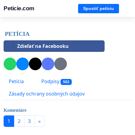
Peticie.com
Spustiť petíciu
PETÍCIA
Zdieľať na Facebooku
Petícia
Podpisy
502
Zásady ochrany osobných údajov
Komentáre
1
2
3
»