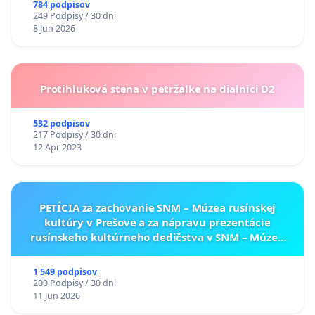
784 podpisov
249 Podpisy / 30 dni
8 Jun 2026
Protihluková stena v petržalke na dialnici D2
532 podpisov
217 Podpisy / 30 dni
12 Apr 2023
PETÍCIA za zachovanie SNM – Múzea rusínskej
kultúry v Prešove a za nápravu prezentácie
rusínskeho kultúrneho dedičstva v SNM – Múzeu
ukrajinskej kultúry vo Svidníku
1 549 podpisov
200 Podpisy / 30 dni
11 Jun 2026