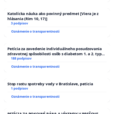
Katolícka náuka ako povinný predmet [Viera je z
hlásania (Rim 10, 17)]
3 podpisov
Oznámenie o transparentnosti
Petícia za zavedenie individuálneho posudzovania
zdravotnej spôsobilosti osôb s diabetom 1. a 2. typu
pri prijímaní do Policajného zboru SR
188 podpisov
Oznámenie o transparentnosti
Stop rastu spotreby vody v Bratislave, peticia
1 podpisov
Oznámenie o transparentnosti
PETÍCIA ZA POKOJNÉ RÁNA A VÍKENDY V PREŠOVE