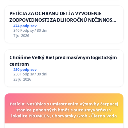
PETÍCIA ZA OCHRANU DETÍ A VYVODENIE
ZODPOVEDNOSTI ZA DLHOROČNÚ NEČINNOSŤ
A ZLYHANIE ŠTÁTU
474 podpisov
346 Podpisy / 30 dni
7 Jul 2026
Chráňme Veľký Biel pred masívnym logistickým
centrom
250 podpisov
250 Podpisy / 30 dni
23 Jul 2026
Petícia: Nesúhlas s umiestnením výstavby čerpacej
stanice pohonných hmôt s autoumyvárňou v
lokalite PROMCEN, Chorvátsky Grob - Čierna Voda