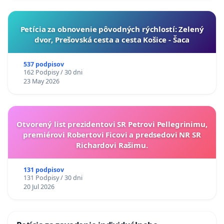
​Petícia za obnovenie pôvodných rýchlostí: Zelený
dvor, Prešovská cesta a cesta Košice - Šaca
537 podpisov
162 Podpisy / 30 dni
23 May 2026
Otvorený list prezidentovi SR Petrovi Pellegrinimu,
premiérovi Robertovi Ficovi a predsedovi NR SR
Richardovi Rašimu.
131 podpisov
131 Podpisy / 30 dni
20 Jul 2026