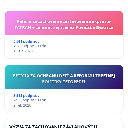
Petícia za zachovanie zastavovania expresov
TATRAN v železničnej stanici Považská Bystrica
5 541 podpisov
792 Podpisy / 30 dni
15 Jun 2026
PETÍCIA ZA OCHRANU DETÍ A REFORMU TRESTNEJ
POLITIKY #STOPPDFL
8 545 podpisov
745 Podpisy / 30 dni
2 Feb 2026
VÝZVA ZA ZACHOVANIE ZÁVLAHOVÝCH