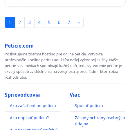
1
2
3
4
5
6
7
»
Peticie.com
Poskytujeme zdarma hosting pre online petície. Vytvorte
profesionálnu online petíciu použítím našej výkonnej služby. Naše
petície sa v médiach spomínajú každý deň, teda vytvorenie petície je
skvelý spôsob zviditelnenia na verejnosti aj pred ľudmi, ktorí robia
rozhodnutia.
Sprievodcovia
Viac
Ako začať online petíciu
Spustiť petíciu
Ako napísať petíciu?
Zásady ochrany osobných
údajov
Ako prezentovať petíciu?