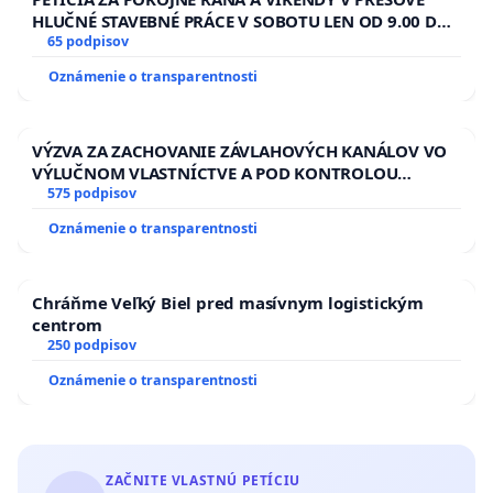
HLUČNÉ STAVEBNÉ PRÁCE V SOBOTU LEN OD 9.00 DO
13.00 HOD., CEZ PRACOVNÝ TÝŽDEŇ CIEĽ 8.00 – 18.00
65 podpisov
HOD. A PRAVIDELNÁ KONTROLA STAVBY C-AREA NA
Oznámenie o transparentnosti
ĎUMBIERSKEJ/MAGU
VÝZVA ZA ZACHOVANIE ZÁVLAHOVÝCH KANÁLOV VO
VÝLUČNOM VLASTNÍCTVE A POD KONTROLOU
SLOVENSKEJ REPUBLIKY & žiadosť na riešenie
575 podpisov
zanedbaného stavu závlahových a odvodňovacích
Oznámenie o transparentnosti
kanálov na Slovensku
Chráňme Veľký Biel pred masívnym logistickým
centrom
250 podpisov
Oznámenie o transparentnosti
ZAČNITE VLASTNÚ PETÍCIU