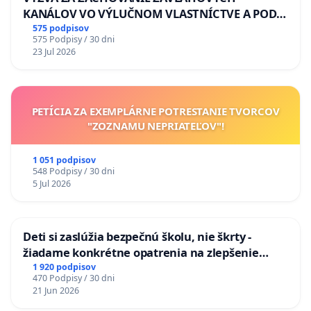
KANÁLOV VO VÝLUČNOM VLASTNÍCTVE A POD
KONTROLOU SLOVENSKEJ REPUBLIKY & žiadosť
575 podpisov
575 Podpisy / 30 dni
na riešenie zanedbaného stavu závlahových a
23 Jul 2026
odvodňovacích kanálov na Slovensku
PETÍCIA ZA EXEMPLÁRNE POTRESTANIE TVORCOV
"ZOZNAMU NEPRIATEĽOV"!
1 051 podpisov
548 Podpisy / 30 dni
5 Jul 2026
Deti si zaslúžia bezpečnú školu, nie škrty -
žiadame konkrétne opatrenia na zlepšenie
situácie v školstve
1 920 podpisov
470 Podpisy / 30 dni
21 Jun 2026