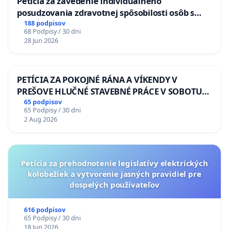
Petícia za zavedenie individuálneho
posudzovania zdravotnej spôsobilosti osôb s
diabetom 1. a 2. typu pri prijímaní do
188 podpisov
68 Podpisy / 30 dni
Policajného zboru SR
28 Jun 2026
PETÍCIA ZA POKOJNÉ RÁNA A VÍKENDY V
PREŠOVE HLUČNÉ STAVEBNÉ PRÁCE V SOBOTU
LEN OD 9.00 DO 13.00 HOD., CEZ PRACOVNÝ
65 podpisov
65 Podpisy / 30 dni
TÝŽDEŇ CIEĽ 8.00 – 18.00 HOD. A PRAVIDELNÁ
2 Aug 2026
KONTROLA STAVBY C-AREA NA
ĎUMBIERSKEJ/MAGU
Petícia za prehodnotenie legislatívy elektrických
kolobežiek a vytvorenie jasných pravidiel pre
dospelých používateľov
616 podpisov
65 Podpisy / 30 dni
18 Jun 2026