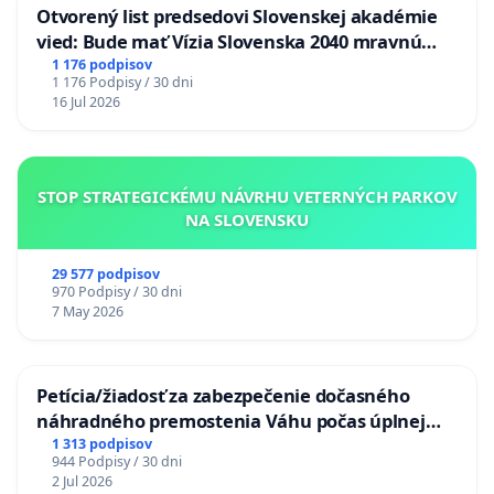
Otvorený list predsedovi Slovenskej akadémie
vied: Bude mať Vízia Slovenska 2040 mravnú
chrbticu?
1 176 podpisov
1 176 Podpisy / 30 dni
16 Jul 2026
STOP STRATEGICKÉMU NÁVRHU VETERNÝCH PARKOV
NA SLOVENSKU
29 577 podpisov
970 Podpisy / 30 dni
7 May 2026
Petícia/žiadosť za zabezpečenie dočasného
náhradného premostenia Váhu počas úplnej
uzávery Vážskeho mosta v Komárne
1 313 podpisov
944 Podpisy / 30 dni
2 Jul 2026