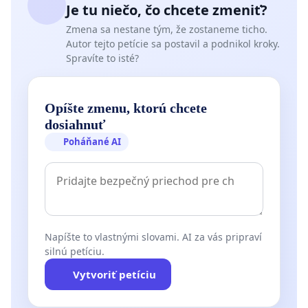
Je tu niečo, čo chcete zmeniť?
Zmena sa nestane tým, že zostaneme ticho.
Autor tejto petície sa postavil a podnikol kroky.
Spravíte to isté?
Opíšte zmenu, ktorú chcete
dosiahnuť
Poháňané AI
Napíšte to vlastnými slovami. AI za vás pripraví
silnú petíciu.
Vytvoriť petíciu