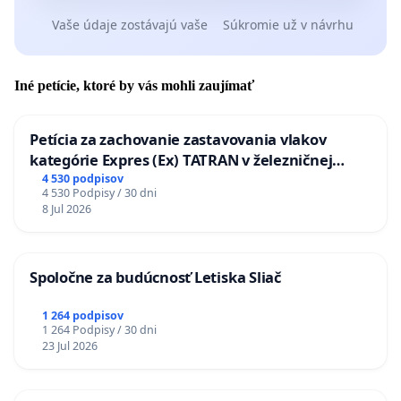
Vaše údaje zostávajú vaše
Súkromie už v návrhu
Iné petície, ktoré by vás mohli zaujímať
Petícia za zachovanie zastavovania vlakov
kategórie Expres (Ex) TATRAN v železničnej
stanici Púchov
4 530 podpisov
4 530 Podpisy / 30 dni
8 Jul 2026
Spoločne za budúcnosť Letiska Sliač
1 264 podpisov
1 264 Podpisy / 30 dni
23 Jul 2026