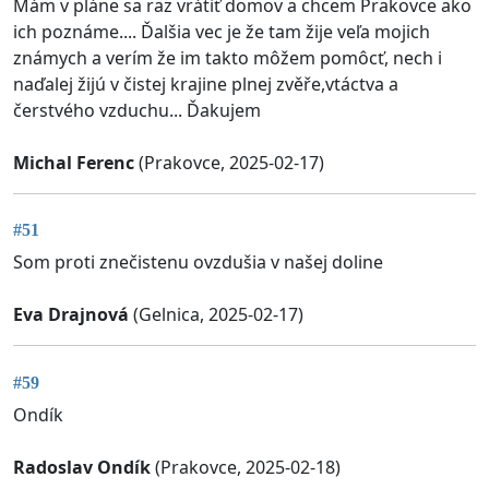
Mám v pláne sa raz vrátiť domov a chcem Prakovce ako
ich poznáme.... Ďalšia vec je že tam žije veľa mojich
známych a verím že im takto môžem pomôcť, nech i
naďalej žijú v čistej krajine plnej zvěře,vtáctva a
čerstvého vzduchu... Ďakujem
Michal Ferenc
(Prakovce, 2025-02-17)
#51
Som proti znečistenu ovzdušia v našej doline
Eva Drajnová
(Gelnica, 2025-02-17)
#59
Ondík
Radoslav Ondík
(Prakovce, 2025-02-18)