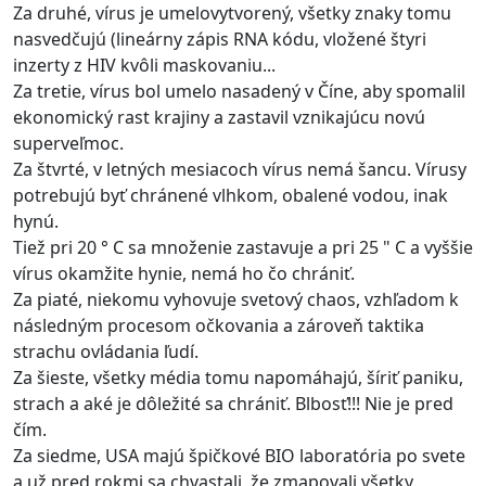
Za druhé, vírus je umelovytvorený, všetky znaky tomu
nasvedčujú (lineárny zápis RNA kódu, vložené štyri
inzerty z HIV kvôli maskovaniu...
Za tretie, vírus bol umelo nasadený v Číne, aby spomalil
ekonomický rast krajiny a zastavil vznikajúcu novú
superveľmoc.
Za štvrté, v letných mesiacoch vírus nemá šancu. Vírusy
potrebujú byť chránené vlhkom, obalené vodou, inak
hynú.
Tiež pri 20 ° C sa množenie zastavuje a pri 25 " C a vyššie
vírus okamžite hynie, nemá ho čo chrániť.
Za piaté, niekomu vyhovuje svetový chaos, vzhľadom k
následným procesom očkovania a zároveň taktika
strachu ovládania ľudí.
Za šieste, všetky média tomu napomáhajú, šíriť paniku,
strach a aké je dôležité sa chrániť. Blbosť!!! Nie je pred
čím.
Za siedme, USA majú špičkové BIO laboratória po svete
a už pred rokmi sa chvastali, že zmapovali všetky