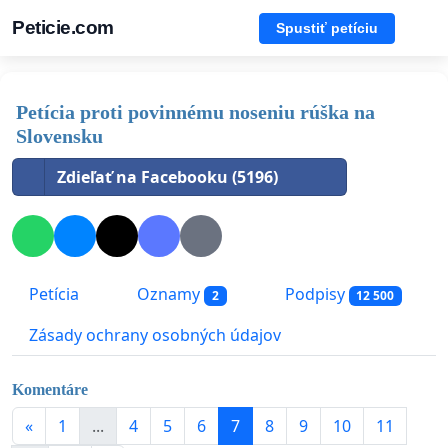
Peticie.com
Spustiť petíciu
Petícia proti povinnému noseniu rúška na
Slovensku
Zdieľať na Facebooku (5196)
Petícia
Oznamy
Podpisy
2
12 500
Zásady ochrany osobných údajov
Komentáre
«
1
...
4
5
6
7
8
9
10
11