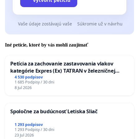
Vytvoriť petíciu
Vaše údaje zostávajú vaše
Súkromie už v návrhu
Iné petície, ktoré by vás mohli zaujímať
Petícia za zachovanie zastavovania vlakov
kategórie Expres (Ex) TATRAN v železničnej
stanici Púchov
4 530 podpisov
1 685 Podpisy / 30 dni
8 Jul 2026
Spoločne za budúcnosť Letiska Sliač
1 293 podpisov
1 293 Podpisy / 30 dni
23 Jul 2026