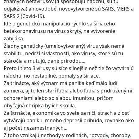
známych betavírusov (4 spôsobujú nádchu, sú tu
odjakživa) a novodobé, novovytvorené sú SARS, MERS a
SARS 2 (Covid-19).
Ide o genetickú manipuläciu rýchlo sa šíriaceho
betakoronavírusu na vírus skrytý, na vytvorenie
zabijáka.
Žiadny geneticky (umelovytvorený) vírus však nemá
stabilitu, nedrží si vlastnosti, ako vírusy, ktoré sú tu
stáročia a mutujú, dané prírodou...
Preto i tieto 3 vírusy sú síce silnejšie než tie čo vytvárajú
nádchu, no nestabilné, pomaly sa šíriace.
Za trinácte, aký význam má panika keď málo ľudí
zomiera, aj to len starí ľudia alebo ľudia s pridruženými
ochoreniami alebo so slabou imunitou, pričom
obyčajná chrípka by ich skolila.
Za štrnácte, ekonomika vo svete sa ničí, strach a zlosť
vytvárajú paniku, mnoho depresii pribúda, rovnako ako
aj počet nezamestnaných...
Z toho vznikajú nezhody v rodinách, rozvody, choroby,