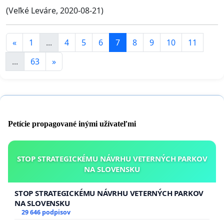
(Veľké Leváre, 2020-08-21)
«
1
...
4
5
6
7
8
9
10
11
...
63
»
Petície propagované inými užívateľmi
STOP STRATEGICKÉMU NÁVRHU VETERNÝCH PARKOV
NA SLOVENSKU
STOP STRATEGICKÉMU NÁVRHU VETERNÝCH PARKOV
NA SLOVENSKU
29 646 podpisov