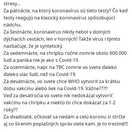
stresy...
Za pätnácte, na ktorý koronavírus sú tieto testy? Čo keď
testy reagujú na klasický koronavírus spôsobujúci
nádchu.
Za šestnácte, koronavírus nikdy nebol v dolných
dýchacích cestách, len v horných! Takže vírus i týmto
nazbačuje, že je syntetický.
Za sedemnácte, na chrípku ročne zomrie okolo 600 000
ľudí a panika nie je ako s Covid-19.
Za osemnácte, napr. na TBC zomrie vo svete ďaleko
ďaleko viac ľudí, než na Covid-19.
Za devätnácte, vo svete chce WHO vytvoriť za krátku
dobu vakcínu alebo liek na Covid-19. Vážne???!!
Veď za desaťročia vo svete nik nedokázal vytvoriť
vakcínu na chrípku a niekto to chce dokázať za 1-2
roky??
Za dvadsiaté, očkovať sa nedám a celú koronu si strčte
aj so šírením poplašných správ viete kam. Je to trestné!!!