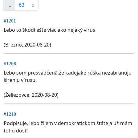
...
63
»
#1201
Lebo to škodí ešte viac ako nejaký vírus
(Brezno, 2020-08-20)
#1208
Lebo som presvädčenā,že kadejaké rúška nezabranuju
šíreniu vírusu.
(Želiezovce, 2020-08-20)
#1210
Podpisuje, lebo žijem v demokratickom štáte a už mám
toho dosť!