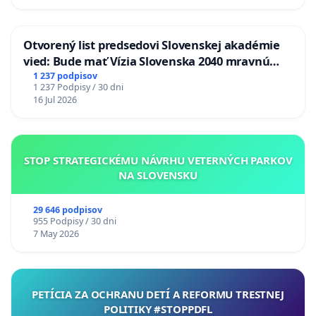
Otvorený list predsedovi Slovenskej akadémie
vied: Bude mať Vízia Slovenska 2040 mravnú
chrbticu?
1 237 podpisov
1 237 Podpisy / 30 dni
16 Jul 2026
STOP STRATEGICKÉMU NÁVRHU VETERNÝCH PARKOV
NA SLOVENSKU
29 646 podpisov
955 Podpisy / 30 dni
7 May 2026
PETÍCIA ZA OCHRANU DETÍ A REFORMU TRESTNEJ
POLITIKY #STOPPDFL