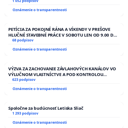
1 052 podpisov
Oznámenie o transparentnosti
PETÍCIA ZA POKOJNÉ RÁNA A VÍKENDY V PREŠOVE
HLUČNÉ STAVEBNÉ PRÁCE V SOBOTU LEN OD 9.00 DO
13.00 HOD., CEZ PRACOVNÝ TÝŽDEŇ CIEĽ 8.00 – 18.00
68 podpisov
HOD. A PRAVIDELNÁ KONTROLA STAVBY C-AREA NA
Oznámenie o transparentnosti
ĎUMBIERSKEJ/MAGU
VÝZVA ZA ZACHOVANIE ZÁVLAHOVÝCH KANÁLOV VO
VÝLUČNOM VLASTNÍCTVE A POD KONTROLOU
SLOVENSKEJ REPUBLIKY & žiadosť na riešenie
623 podpisov
zanedbaného stavu závlahových a odvodňovacích
Oznámenie o transparentnosti
kanálov na Slovensku
Spoločne za budúcnosť Letiska Sliač
1 293 podpisov
Oznámenie o transparentnosti