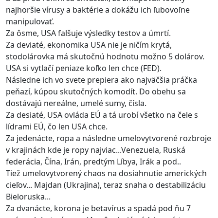
najhoršie vírusy a baktérie a dokážu ich ľubovoľne
manipulovať.
Za ôsme, USA falšuje výsledky testov a úmrtí.
Za deviaté, ekonomika USA nie je ničím krytá,
stodolárovka má skutočnú hodnotu možno 5 dolárov.
USA si vytlačí peniaze koľko len chce (FED).
Následne ich vo svete prepiera ako najväčšia práčka
peňazí, kúpou skutočných komodít. Do obehu sa
dostávajú nereálne, umelé sumy, čísla.
Za desiaté, USA ovláda EÚ a tá urobí všetko na čele s
lídrami EÚ, čo len USA chce.
Za jedenácte, ropa a následne umelovytvorené rozbroje
v krajinách kde je ropy najviac...Venezuela, Ruská
federácia, Čína, Irán, predtým Líbya, Irák a pod..
Tiež umelovytvorený chaos na dosiahnutie amerických
cieľov... Majdan (Ukrajina), teraz snaha o destabilizáciu
Bieloruska...
Za dvanácte, korona je betavírus a spadá pod ňu 7