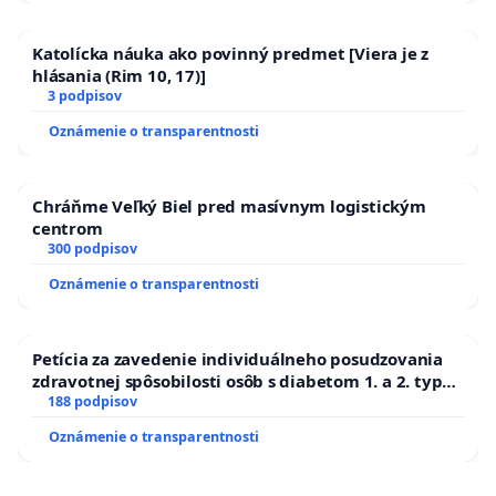
Katolícka náuka ako povinný predmet [Viera je z
hlásania (Rim 10, 17)]
3 podpisov
Oznámenie o transparentnosti
Chráňme Veľký Biel pred masívnym logistickým
centrom
300 podpisov
Oznámenie o transparentnosti
Petícia za zavedenie individuálneho posudzovania
zdravotnej spôsobilosti osôb s diabetom 1. a 2. typu
pri prijímaní do Policajného zboru SR
188 podpisov
Oznámenie o transparentnosti