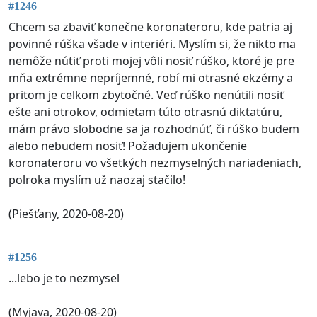
#1246
Chcem sa zbaviť konečne koronateroru, kde patria aj
povinné rúška všade v interiéri. Myslím si, že nikto ma
nemôže nútiť proti mojej vôli nosiť rúško, ktoré je pre
mňa extrémne nepríjemné, robí mi otrasné ekzémy a
pritom je celkom zbytočné. Veď rúško nenútili nosiť
ešte ani otrokov, odmietam túto otrasnú diktatúru,
mám právo slobodne sa ja rozhodnúť, či rúško budem
alebo nebudem nosiť! Požadujem ukončenie
koronateroru vo všetkých nezmyselných nariadeniach,
polroka myslím už naozaj stačilo!
(Piešťany, 2020-08-20)
#1256
...lebo je to nezmysel
(Myjava, 2020-08-20)