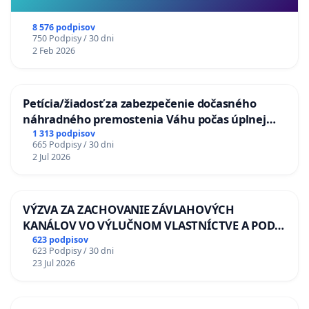
8 576 podpisov
750 Podpisy / 30 dni
2 Feb 2026
Petícia/žiadosť za zabezpečenie dočasného
náhradného premostenia Váhu počas úplnej
uzávery Vážskeho mosta v Komárne
1 313 podpisov
665 Podpisy / 30 dni
2 Jul 2026
VÝZVA ZA ZACHOVANIE ZÁVLAHOVÝCH
KANÁLOV VO VÝLUČNOM VLASTNÍCTVE A POD
KONTROLOU SLOVENSKEJ REPUBLIKY & žiadosť
623 podpisov
623 Podpisy / 30 dni
na riešenie zanedbaného stavu závlahových a
23 Jul 2026
odvodňovacích kanálov na Slovensku