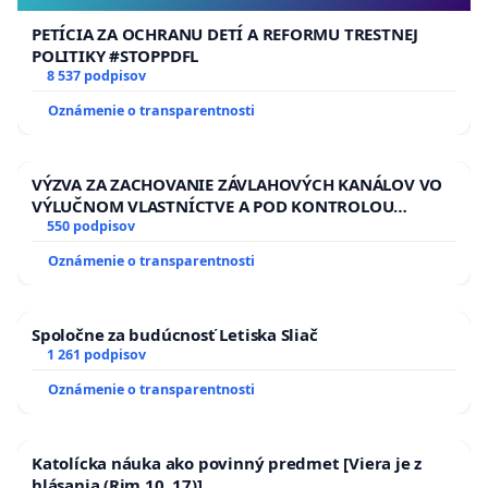
PETÍCIA ZA OCHRANU DETÍ A REFORMU TRESTNEJ
POLITIKY #STOPPDFL
8 537 podpisov
Oznámenie o transparentnosti
VÝZVA ZA ZACHOVANIE ZÁVLAHOVÝCH KANÁLOV VO
VÝLUČNOM VLASTNÍCTVE A POD KONTROLOU
SLOVENSKEJ REPUBLIKY & žiadosť na riešenie
550 podpisov
zanedbaného stavu závlahových a odvodňovacích
Oznámenie o transparentnosti
kanálov na Slovensku
Spoločne za budúcnosť Letiska Sliač
1 261 podpisov
Oznámenie o transparentnosti
Katolícka náuka ako povinný predmet [Viera je z
hlásania (Rim 10, 17)]