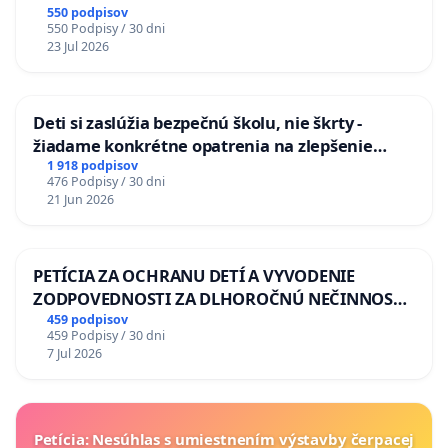
KONTROLOU SLOVENSKEJ REPUBLIKY & žiadosť
550 podpisov
550 Podpisy / 30 dni
na riešenie zanedbaného stavu závlahových a
23 Jul 2026
odvodňovacích kanálov na Slovensku
Deti si zaslúžia bezpečnú školu, nie škrty -
žiadame konkrétne opatrenia na zlepšenie
situácie v školstve
1 918 podpisov
476 Podpisy / 30 dni
21 Jun 2026
PETÍCIA ZA OCHRANU DETÍ A VYVODENIE
ZODPOVEDNOSTI ZA DLHOROČNÚ NEČINNOSŤ
A ZLYHANIE ŠTÁTU
459 podpisov
459 Podpisy / 30 dni
7 Jul 2026
Petícia: Nesúhlas s umiestnením výstavby čerpacej