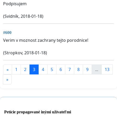
Podpisujem
(Svidník, 2018-01-18)
#600
Verim v moznost zachrany tejto porodnice!
(Stropkov, 2018-01-18)
«
1
2
3
4
5
6
7
8
9
...
13
»
Petície propagované inými užívateľmi