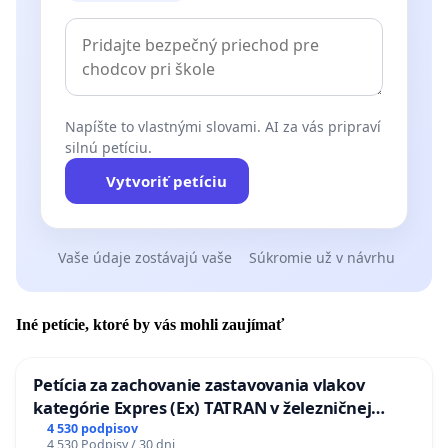
Napíšte to vlastnými slovami. AI za vás pripraví
silnú petíciu.
Vytvoriť petíciu
Vaše údaje zostávajú vaše
Súkromie už v návrhu
Iné petície, ktoré by vás mohli zaujímať
Petícia za zachovanie zastavovania vlakov
kategórie Expres (Ex) TATRAN v železničnej
stanici Púchov
4 530 podpisov
4 530 Podpisy / 30 dni