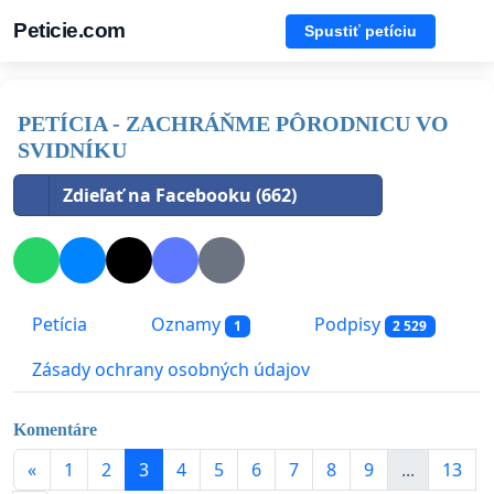
Peticie.com
Spustiť petíciu
PETÍCIA - ZACHRÁŇME PÔRODNICU VO
SVIDNÍKU
Zdieľať na Facebooku (662)
Petícia
Oznamy
Podpisy
1
2 529
Zásady ochrany osobných údajov
Komentáre
«
1
2
3
4
5
6
7
8
9
...
13