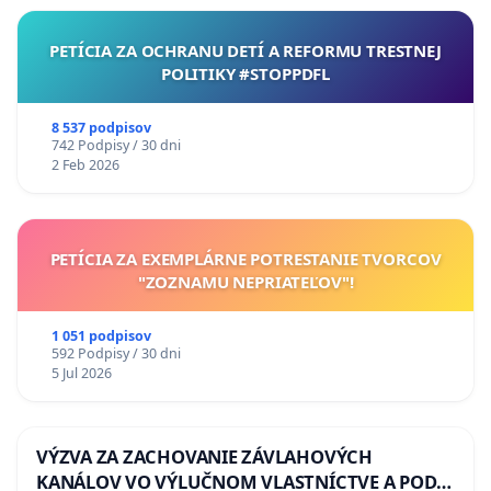
PETÍCIA ZA OCHRANU DETÍ A REFORMU TRESTNEJ
POLITIKY #STOPPDFL
8 537 podpisov
742 Podpisy / 30 dni
2 Feb 2026
PETÍCIA ZA EXEMPLÁRNE POTRESTANIE TVORCOV
"ZOZNAMU NEPRIATEĽOV"!
1 051 podpisov
592 Podpisy / 30 dni
5 Jul 2026
VÝZVA ZA ZACHOVANIE ZÁVLAHOVÝCH
KANÁLOV VO VÝLUČNOM VLASTNÍCTVE A POD