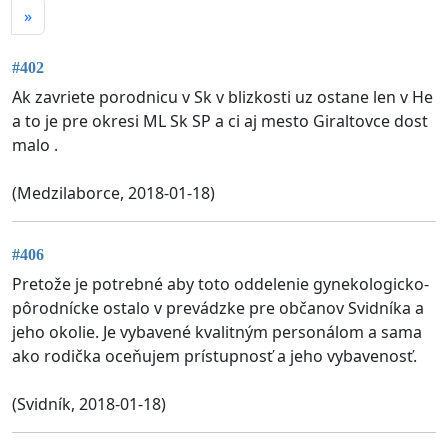
»
#402
Ak zavriete porodnicu v Sk v blizkosti uz ostane len v He
a to je pre okresi ML Sk SP a ci aj mesto Giraltovce dost
malo .
(Medzilaborce, 2018-01-18)
#406
Pretože je potrebné aby toto oddelenie gynekologicko-
pôrodnícke ostalo v prevádzke pre občanov Svidníka a
jeho okolie. Je vybavené kvalitným personálom a sama
ako rodička oceňujem prístupnosť a jeho vybavenosť.
(Svidník, 2018-01-18)