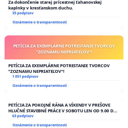
Za dokončenie starej prícestnej ťahanovskej
kaplnky v kresťanskom duchu.
35 podpisov
Oznámenie o transparentnosti
PETÍCIA ZA EXEMPLÁRNE POTRESTANIE TVORCOV
"ZOZNAMU NEPRIATEĽOV"!
PETÍCIA ZA EXEMPLÁRNE POTRESTANIE TVORCOV
"ZOZNAMU NEPRIATEĽOV"!
1 051 podpisov
Oznámenie o transparentnosti
PETÍCIA ZA POKOJNÉ RÁNA A VÍKENDY V PREŠOVE
HLUČNÉ STAVEBNÉ PRÁCE V SOBOTU LEN OD 9.00 DO
13.00 HOD., CEZ PRACOVNÝ TÝŽDEŇ CIEĽ 8.00 – 18.00
63 podpisov
HOD. A PRAVIDELNÁ KONTROLA STAVBY C-AREA NA
Oznámenie o transparentnosti
ĎUMBIERSKEJ/MAGU