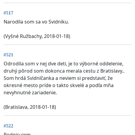
#517
Narodila som sa vo Svidniku.
(Vyšné Ružbachy, 2018-01-18)
#521
Odrodila som v nej dve deti, je to výborné oddelenie,
druhý pôrod som dokonca merala cestu z Bratislavy..
Som hrdá Svidníčanka a neviem si predstaviť, že
okresné mesto príde o takto skvelé a podľa mňa
nevyhnutné zariadenie.
(Bratislava, 2018-01-18)
#522
Podpisujem