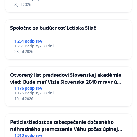
8 Jul 2026
Spoločne za budúcnosť Letiska Sliač
1 261 podpisov
1 261 Podpisy / 30 dni
23 Jul 2026
Otvorený list predsedovi Slovenskej akadémie
vied: Bude mať Vízia Slovenska 2040 mravnú
chrbticu?
1 176 podpisov
1 176 Podpisy / 30 dni
16 Jul 2026
Petícia/žiadosť za zabezpečenie dočasného
náhradného premostenia Váhu počas úplnej
uzávery Vážskeho mosta v Komárne
1 313 podpisov