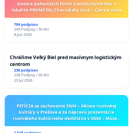
stanice pohonných hmôt s autoumyvárňou v
lokalite PROMCEN, Chorvátsky Grob - Čierna Voda
784 podpisov
249 Podpisy / 30 dni
8 Jun 2026
Chráňme Veľký Biel pred masívnym logistickým
centrom
238 podpisov
238 Podpisy / 30 dni
23 Jul 2026
PETÍCIA za zachovanie SNM – Múzea rusínskej
kultúry v Prešove a za nápravu prezentácie
rusínskeho kultúrneho dedičstva v SNM – Múzeu
ukrajinskej kultúry vo Svidníku
1 548 podpisov