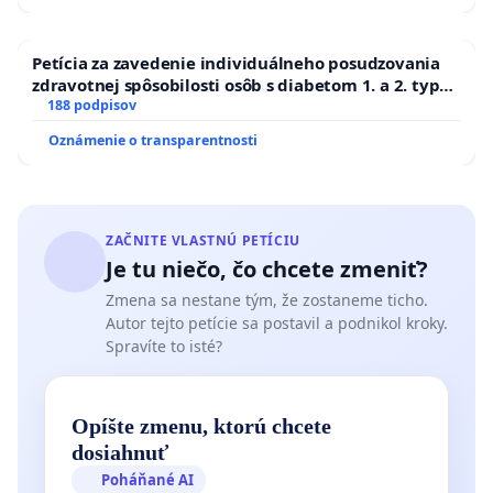
Petícia za zavedenie individuálneho posudzovania
zdravotnej spôsobilosti osôb s diabetom 1. a 2. typu
pri prijímaní do Policajného zboru SR
188 podpisov
Oznámenie o transparentnosti
ZAČNITE VLASTNÚ PETÍCIU
Je tu niečo, čo chcete zmeniť?
Zmena sa nestane tým, že zostaneme ticho.
Autor tejto petície sa postavil a podnikol kroky.
Spravíte to isté?
Opíšte zmenu, ktorú chcete
dosiahnuť
Poháňané AI