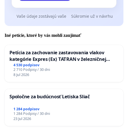
Vaše údaje zostávajú vaše
Súkromie už v návrhu
Iné petície, ktoré by vás mohli zaujímať
Petícia za zachovanie zastavovania vlakov
kategórie Expres (Ex) TATRAN v železničnej
stanici Púchov
4 530 podpisov
2 710 Podpisy / 30 dni
8 Jul 2026
Spoločne za budúcnosť Letiska Sliač
1 284 podpisov
1 284 Podpisy / 30 dni
23 Jul 2026