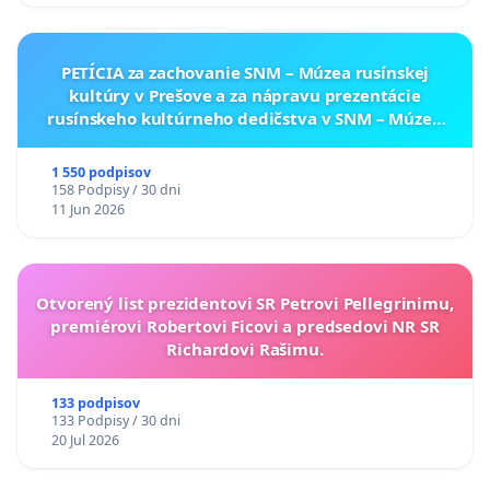
PETÍCIA za zachovanie SNM – Múzea rusínskej
kultúry v Prešove a za nápravu prezentácie
rusínskeho kultúrneho dedičstva v SNM – Múzeu
ukrajinskej kultúry vo Svidníku
1 550 podpisov
158 Podpisy / 30 dni
11 Jun 2026
Otvorený list prezidentovi SR Petrovi Pellegrinimu,
premiérovi Robertovi Ficovi a predsedovi NR SR
Richardovi Rašimu.
133 podpisov
133 Podpisy / 30 dni
20 Jul 2026