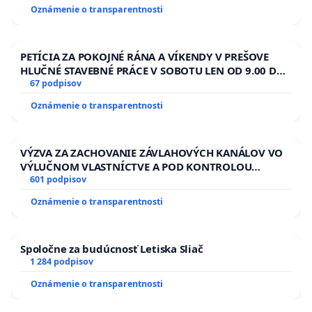
Oznámenie o transparentnosti
PETÍCIA ZA POKOJNÉ RÁNA A VÍKENDY V PREŠOVE
HLUČNÉ STAVEBNÉ PRÁCE V SOBOTU LEN OD 9.00 DO
13.00 HOD., CEZ PRACOVNÝ TÝŽDEŇ CIEĽ 8.00 – 18.00
67 podpisov
HOD. A PRAVIDELNÁ KONTROLA STAVBY C-AREA NA
Oznámenie o transparentnosti
ĎUMBIERSKEJ/MAGU
VÝZVA ZA ZACHOVANIE ZÁVLAHOVÝCH KANÁLOV VO
VÝLUČNOM VLASTNÍCTVE A POD KONTROLOU
SLOVENSKEJ REPUBLIKY & žiadosť na riešenie
601 podpisov
zanedbaného stavu závlahových a odvodňovacích
Oznámenie o transparentnosti
kanálov na Slovensku
Spoločne za budúcnosť Letiska Sliač
1 284 podpisov
Oznámenie o transparentnosti