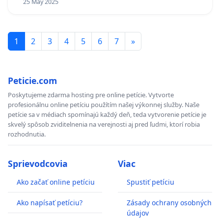
25 May 2025
1
2
3
4
5
6
7
»
Peticie.com
Poskytujeme zdarma hosting pre online petície. Vytvorte
profesionálnu online petíciu použítím našej výkonnej služby. Naše
petície sa v médiach spomínajú každý deň, teda vytvorenie petície je
skvelý spôsob zviditelnenia na verejnosti aj pred ľudmi, ktorí robia
rozhodnutia.
Sprievodcovia
Viac
Ako začať online petíciu
Spustiť petíciu
Ako napísať petíciu?
Zásady ochrany osobných
údajov