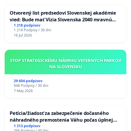
Otvorený list predsedovi Slovenskej akadémie
vied: Bude mať Vízia Slovenska 2040 mravnú
chrbticu?
1 218 podpisov
1 218 Podpisy / 30 dni
16 Jul 2026
STOP STRATEGICKÉMU NÁVRHU VETERNÝCH PARKOV
NA SLOVENSKU
29 604 podpisov
948 Podpisy / 30 dni
7 May 2026
Petícia/žiadosť za zabezpečenie dočasného
náhradného premostenia Váhu počas úplnej
uzávery Vážskeho mosta v Komárne
1 313 podpisov
766 Podpisy / 30 dni