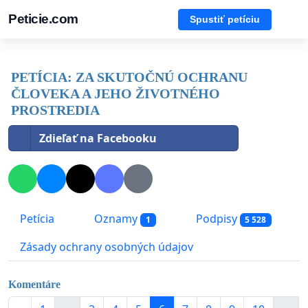
Peticie.com
Spustiť petíciu
PETÍCIA: ZA SKUTOČNÚ OCHRANU
ČLOVEKA A JEHO ŽIVOTNÉHO
PROSTREDIA
Zdieľať na Facebooku
Petícia
Oznamy
Podpisy
1
5 528
Zásady ochrany osobných údajov
Komentáre