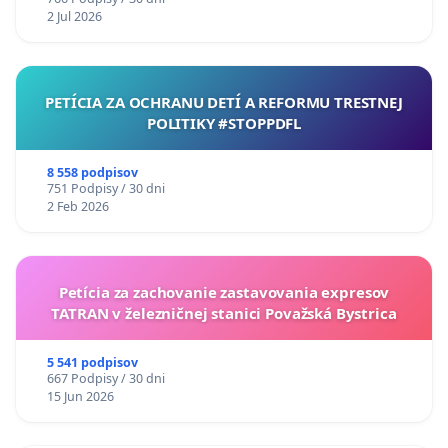
2 Jul 2026
PETÍCIA ZA OCHRANU DETÍ A REFORMU TRESTNEJ
POLITIKY #STOPPDFL
8 558 podpisov
751 Podpisy / 30 dni
2 Feb 2026
Petícia za zachovanie zastavovania expresov
TATRAN v železničnej stanici Považská Bystrica
5 541 podpisov
667 Podpisy / 30 dni
15 Jun 2026