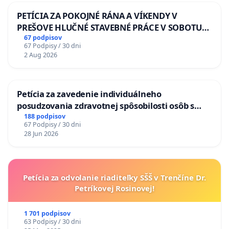
PETÍCIA ZA POKOJNÉ RÁNA A VÍKENDY V
PREŠOVE HLUČNÉ STAVEBNÉ PRÁCE V SOBOTU
LEN OD 9.00 DO 13.00 HOD., CEZ PRACOVNÝ
67 podpisov
67 Podpisy / 30 dni
TÝŽDEŇ CIEĽ 8.00 – 18.00 HOD. A PRAVIDELNÁ
2 Aug 2026
KONTROLA STAVBY C-AREA NA
ĎUMBIERSKEJ/MAGU
Petícia za zavedenie individuálneho
posudzovania zdravotnej spôsobilosti osôb s
diabetom 1. a 2. typu pri prijímaní do
188 podpisov
67 Podpisy / 30 dni
Policajného zboru SR
28 Jun 2026
Petícia za odvolanie riaditeľky SŠŠ v Trenčíne Dr.
Petríkovej Rosinovej!
1 701 podpisov
63 Podpisy / 30 dni