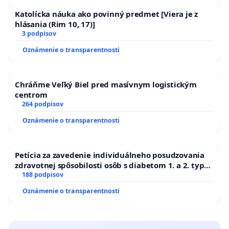
Katolícka náuka ako povinný predmet [Viera je z
hlásania (Rim 10, 17)]
3 podpisov
Oznámenie o transparentnosti
Chráňme Veľký Biel pred masívnym logistickým
centrom
264 podpisov
Oznámenie o transparentnosti
Petícia za zavedenie individuálneho posudzovania
zdravotnej spôsobilosti osôb s diabetom 1. a 2. typu
pri prijímaní do Policajného zboru SR
188 podpisov
Oznámenie o transparentnosti