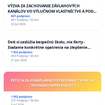
VÝZVA ZA ZACHOVANIE ZÁVLAHOVÝCH
KANÁLOV VO VÝLUČNOM VLASTNÍCTVE A POD
KONTROLOU SLOVENSKEJ REPUBLIKY & žiadosť
601 podpisov
601 Podpisy / 30 dni
na riešenie zanedbaného stavu závlahových a
23 Jul 2026
odvodňovacích kanálov na Slovensku
Deti si zaslúžia bezpečnú školu, nie škrty -
žiadame konkrétne opatrenia na zlepšenie
situácie v školstve
1 922 podpisov
453 Podpisy / 30 dni
21 Jun 2026
PETÍCIA ZA EXEMPLÁRNE POTRESTANIE TVORCOV
"ZOZNAMU NEPRIATEĽOV"!
1 052 podpisov
377 Podpisy / 30 dni
5 Jul 2026