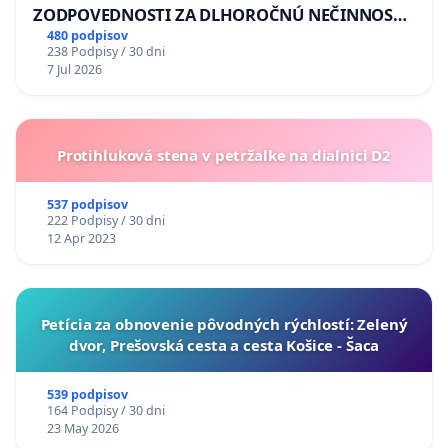
ZODPOVEDNOSTI ZA DLHOROČNÚ NEČINNOSŤ
A ZLYHANIE ŠTÁTU
480 podpisov
238 Podpisy / 30 dni
7 Jul 2026
Protihluková stena v petržalke na dialnici D2
537 podpisov
222 Podpisy / 30 dni
12 Apr 2023
​Petícia za obnovenie pôvodných rýchlostí: Zelený
dvor, Prešovská cesta a cesta Košice - Šaca
539 podpisov
164 Podpisy / 30 dni
23 May 2026