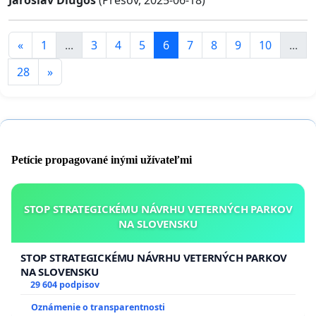
Jaroslav Dlugoš
(Prešov, 2025-06-18)
«
1
...
3
4
5
6
7
8
9
10
...
28
»
Petície propagované inými užívateľmi
STOP STRATEGICKÉMU NÁVRHU VETERNÝCH PARKOV
NA SLOVENSKU
STOP STRATEGICKÉMU NÁVRHU VETERNÝCH PARKOV
NA SLOVENSKU
29 604 podpisov
Oznámenie o transparentnosti