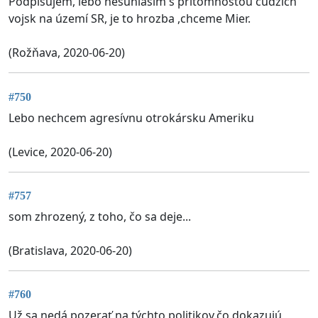
Podpisujem, lebo nesúhlasím s prítomnosťou cudzích
vojsk na území SR, je to hrozba ,chceme Mier.
(Rožňava, 2020-06-20)
#750
Lebo nechcem agresívnu otrokársku Ameriku
(Levice, 2020-06-20)
#757
som zhrozený, z toho, čo sa deje...
(Bratislava, 2020-06-20)
#760
Už sa nedá pozerať na týchto politikov,čo dokazujú