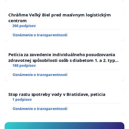
Chráňme Veľký Biel pred masívnym logistickým
centrom
266 podpisov
Oznámenie o transparentnosti
Petícia za zavedenie individuálneho posudzovania
zdravotnej spôsobilosti osôb s diabetom 1. a 2. typu
pri prijímaní do Policajného zboru SR
188 podpisov
Oznámenie o transparentnosti
Stop rastu spotreby vody v Bratislave, peticia
1 podpisov
Oznámenie o transparentnosti