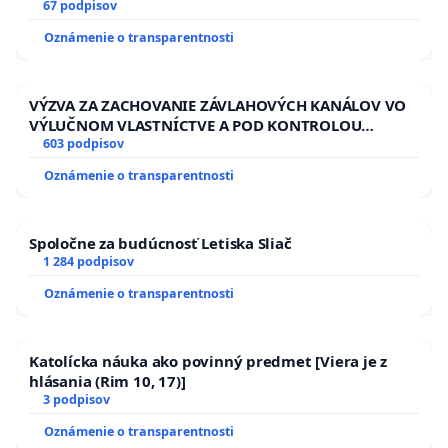
13.00 HOD., CEZ PRACOVNÝ TÝŽDEŇ CIEĽ 8.00 – 18.00
67 podpisov
HOD. A PRAVIDELNÁ KONTROLA STAVBY C-AREA NA
Oznámenie o transparentnosti
ĎUMBIERSKEJ/MAGU
VÝZVA ZA ZACHOVANIE ZÁVLAHOVÝCH KANÁLOV VO
VÝLUČNOM VLASTNÍCTVE A POD KONTROLOU
SLOVENSKEJ REPUBLIKY & žiadosť na riešenie
603 podpisov
zanedbaného stavu závlahových a odvodňovacích
Oznámenie o transparentnosti
kanálov na Slovensku
Spoločne za budúcnosť Letiska Sliač
1 284 podpisov
Oznámenie o transparentnosti
Katolícka náuka ako povinný predmet [Viera je z
hlásania (Rim 10, 17)]
3 podpisov
Oznámenie o transparentnosti