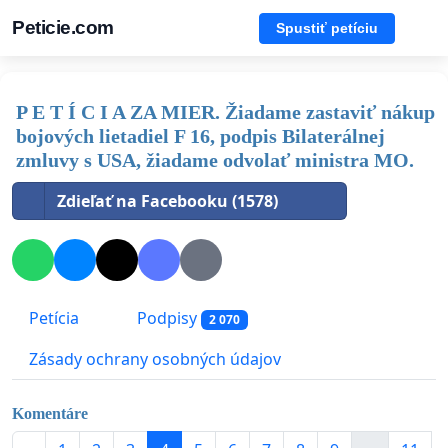
Peticie.com
Spustiť petíciu
P E T Í C I A ZA MIER. Žiadame zastaviť nákup
bojových lietadiel F 16, podpis Bilaterálnej
zmluvy s USA, žiadame odvolať ministra MO.
Zdieľať na Facebooku (1578)
Petícia
Podpisy
2 070
Zásady ochrany osobných údajov
Komentáre