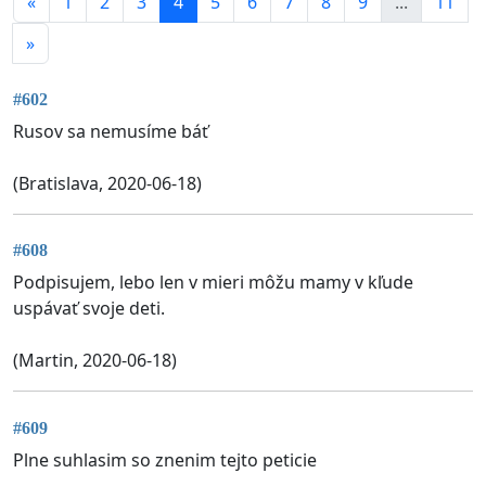
«
1
2
3
4
5
6
7
8
9
...
11
»
#602
Rusov sa nemusíme báť
(Bratislava, 2020-06-18)
#608
Podpisujem, lebo len v mieri môžu mamy v kľude
uspávať svoje deti.
(Martin, 2020-06-18)
#609
Plne suhlasim so znenim tejto peticie