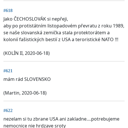
#618
Jako ČECHOSLOVÁK si nepřeji,
aby po protistátním listopadovém převratu z roku 1989,
se naše slovanská zemička stala protektorátem a
kolonií fašistických bestií z USA a teroristické NATO !!!
(KOLÍN II, 2020-06-18)
#621
mám rád SLOVENSKO
(Martin, 2020-06-18)
#622
nezelam si tu zbrane USA ani zakladne....potrebujeme
nemocnice nie hrdzave sroty