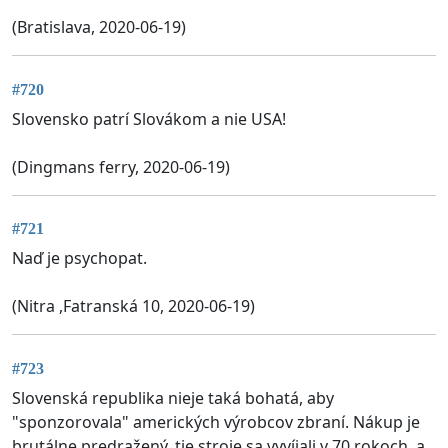
(Bratislava, 2020-06-19)
#720
Slovensko patrí Slovákom a nie USA!
(Dingmans ferry, 2020-06-19)
#721
Naď je psychopat.
(Nitra ,Fatranská 10, 2020-06-19)
#723
Slovenská republika nieje taká bohatá, aby
"sponzorovala" amerických výrobcov zbraní. Nákup je
brutálne predražený, tie stroje sa vyvíjali v 70.rokoch, a