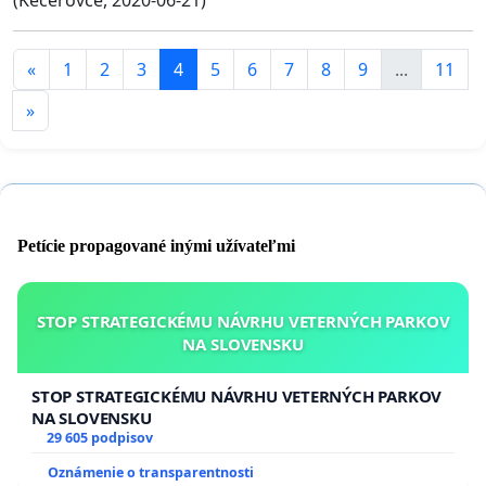
«
1
2
3
4
5
6
7
8
9
...
11
»
Petície propagované inými užívateľmi
STOP STRATEGICKÉMU NÁVRHU VETERNÝCH PARKOV
NA SLOVENSKU
STOP STRATEGICKÉMU NÁVRHU VETERNÝCH PARKOV
NA SLOVENSKU
29 605 podpisov
Oznámenie o transparentnosti