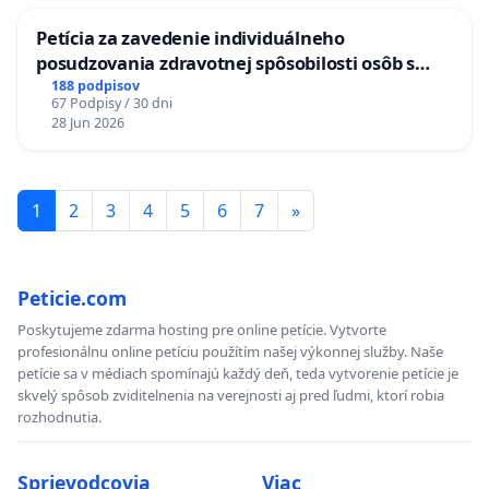
Petícia za zavedenie individuálneho
posudzovania zdravotnej spôsobilosti osôb s
diabetom 1. a 2. typu pri prijímaní do
188 podpisov
67 Podpisy / 30 dni
Policajného zboru SR
28 Jun 2026
1
2
3
4
5
6
7
»
Peticie.com
Poskytujeme zdarma hosting pre online petície. Vytvorte
profesionálnu online petíciu použítím našej výkonnej služby. Naše
petície sa v médiach spomínajú každý deň, teda vytvorenie petície je
skvelý spôsob zviditelnenia na verejnosti aj pred ľudmi, ktorí robia
rozhodnutia.
Sprievodcovia
Viac