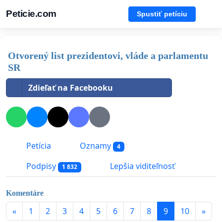
Peticie.com
Spustiť petíciu
Otvorený list prezidentovi, vláde a parlamentu
SR
Zdieľať na Facebooku
Petícia
Oznamy
4
Podpisy
Lepšia viditeľnosť
1 832
Komentáre
«
1
2
3
4
5
6
7
8
9
10
»