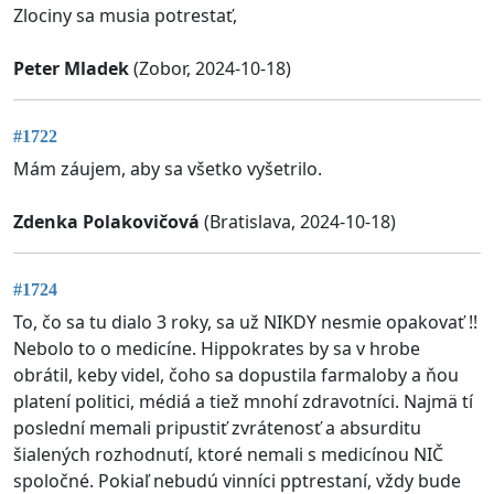
Zlociny sa musia potrestať,
Peter Mladek
(Zobor, 2024-10-18)
#1722
Mám záujem, aby sa všetko vyšetrilo.
Zdenka Polakovičová
(Bratislava, 2024-10-18)
#1724
To, čo sa tu dialo 3 roky, sa už NIKDY nesmie opakovať !!
Nebolo to o medicíne. Hippokrates by sa v hrobe
obrátil, keby videl, čoho sa dopustila farmaloby a ňou
platení politici, médiá a tiež mnohí zdravotníci. Najmä tí
poslední memali pripustiť zvrátenosť a absurditu
šialených rozhodnutí, ktoré nemali s medicínou NIČ
spoločné. Pokiaľ nebudú vinníci pptrestaní, vždy bude