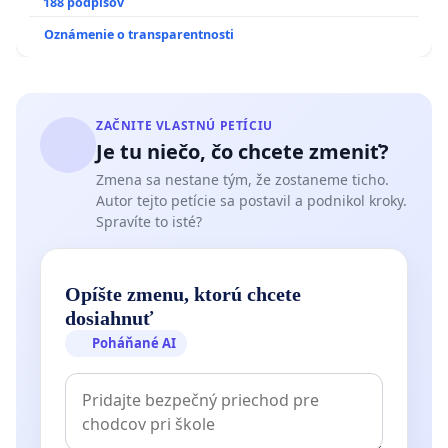
pri prijímaní do Policajného zboru SR
188 podpisov
Oznámenie o transparentnosti
ZAČNITE VLASTNÚ PETÍCIU
Je tu niečo, čo chcete zmeniť?
Zmena sa nestane tým, že zostaneme ticho.
Autor tejto petície sa postavil a podnikol kroky.
Spravíte to isté?
Opíšte zmenu, ktorú chcete
dosiahnuť
Poháňané AI