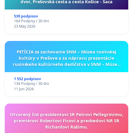
dvor, Prešovská cesta a cesta Košice - Šaca
539 podpisov
164 Podpisy / 30 dni
23 May 2026
PETÍCIA za zachovanie SNM – Múzea rusínskej
kultúry v Prešove a za nápravu prezentácie
rusínskeho kultúrneho dedičstva v SNM – Múzeu
ukrajinskej kultúry vo Svidníku
1 552 podpisov
134 Podpisy / 30 dni
11 Jun 2026
Otvorený list prezidentovi SR Petrovi Pellegrinimu,
premiérovi Robertovi Ficovi a predsedovi NR SR
Richardovi Rašimu.