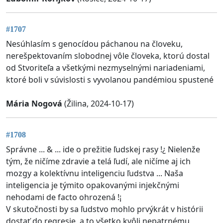
#1707
Nesúhlasím s genocídou páchanou na človeku,
nerešpektovaním slobodnej vôle človeka, ktorú dostal
od Stvoriteľa a všetkými nezmyselnými nariadeniami,
ktoré boli v súvislosti s vyvolanou pandémiou spustené
Mária Nogová
(Žilina, 2024-10-17)
#1708
Správne ... & ... ide o prežitie ľudskej rasy !¿ Nielenže
tým, že ničíme zdravie a telá ľudí, ale ničíme aj ich
mozgy a kolektívnu inteligenciu ľudstva ... Naša
inteligencia je týmito opakovanými injekčnými
nehodami de facto ohrozená !¡
V skutočnosti by sa ľudstvo mohlo prvýkrát v histórii
dostať do regresie, a to všetko kvôli nepatrnému