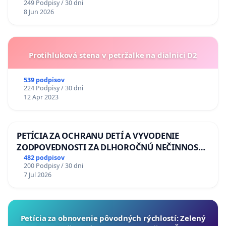
249 Podpisy / 30 dni
8 Jun 2026
Protihluková stena v petržalke na dialnici D2
539 podpisov
224 Podpisy / 30 dni
12 Apr 2023
PETÍCIA ZA OCHRANU DETÍ A VYVODENIE
ZODPOVEDNOSTI ZA DLHOROČNÚ NEČINNOSŤ
A ZLYHANIE ŠTÁTU
482 podpisov
200 Podpisy / 30 dni
7 Jul 2026
​Petícia za obnovenie pôvodných rýchlostí: Zelený