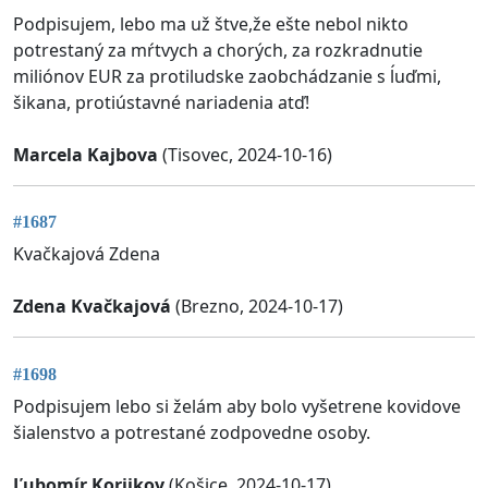
Podpisujem, lebo ma už štve,že ešte nebol nikto
potrestaný za mŕtvych a chorých, za rozkradnutie
miliónov EUR za protiludske zaobchádzanie s ĺuďmi,
šikana, protiústavné nariadenia atď!
Marcela Kajbova
(Tisovec, 2024-10-16)
#1687
Kvačkajová Zdena
Zdena Kvačkajová
(Brezno, 2024-10-17)
#1698
Podpisujem lebo si želám aby bolo vyšetrene kovidove
šialenstvo a potrestané zodpovedne osoby.
Ľubomír Korijkov
(Košice, 2024-10-17)