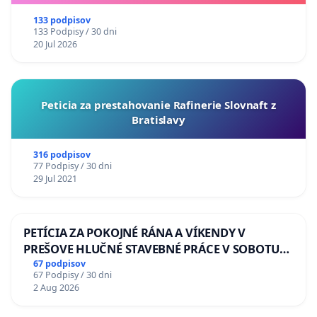
133 podpisov
133 Podpisy / 30 dni
20 Jul 2026
Peticia za prestahovanie Rafinerie Slovnaft z
Bratislavy
316 podpisov
77 Podpisy / 30 dni
29 Jul 2021
PETÍCIA ZA POKOJNÉ RÁNA A VÍKENDY V
PREŠOVE HLUČNÉ STAVEBNÉ PRÁCE V SOBOTU
LEN OD 9.00 DO 13.00 HOD., CEZ PRACOVNÝ
67 podpisov
67 Podpisy / 30 dni
TÝŽDEŇ CIEĽ 8.00 – 18.00 HOD. A PRAVIDELNÁ
2 Aug 2026
KONTROLA STAVBY C-AREA NA
ĎUMBIERSKEJ/MAGU