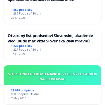
1 289 podpisov
1 289 Podpisy / 30 dni
23 Jul 2026
Otvorený list predsedovi Slovenskej akadémie
vied: Bude mať Vízia Slovenska 2040 mravnú
chrbticu?
1 227 podpisov
1 227 Podpisy / 30 dni
16 Jul 2026
STOP STRATEGICKÉMU NÁVRHU VETERNÝCH PARKOV
NA SLOVENSKU
29 619 podpisov
950 Podpisy / 30 dni
7 May 2026