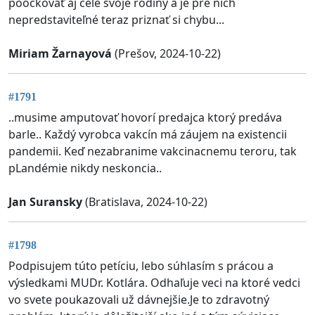
poočkovať aj celé svoje rodiny a je pre nich
nepredstaviteľné teraz priznať si chybu...
Miriam Žarnayová
(Prešov, 2024-10-22)
#1791
..musime amputovať hovorí predajca ktorý predáva
barle.. Každý vyrobca vakcín má záujem na existencii
pandemii. Keď nezabranime vakcinacnemu teroru, tak
pLandémie nikdy neskoncia..
Jan Suransky
(Bratislava, 2024-10-22)
#1798
Podpisujem túto petíciu, lebo súhlasím s prácou a
výsledkami MUDr. Kotlára. Odhaľuje veci na ktoré vedci
vo svete poukazovali už dávnejšie.Je to zdravotný