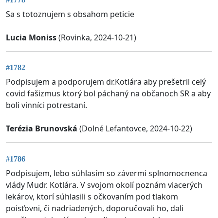
Sa s totoznujem s obsahom peticie
Lucia Moniss
(Rovinka, 2024-10-21)
#1782
Podpisujem a podporujem dr.Kotlára aby prešetril celý
covid fašizmus ktorý bol páchaný na občanoch SR a aby
boli vinníci potrestaní.
Terézia Brunovská
(Dolné Lefantovce, 2024-10-22)
#1786
Podpisujem, lebo súhlasím so závermi splnomocnenca
vlády Mudr. Kotlára. V svojom okolí poznám viacerých
lekárov, ktorí súhlasili s očkovaním pod tlakom
poisťovni, či nadriadených, doporučovali ho, dali