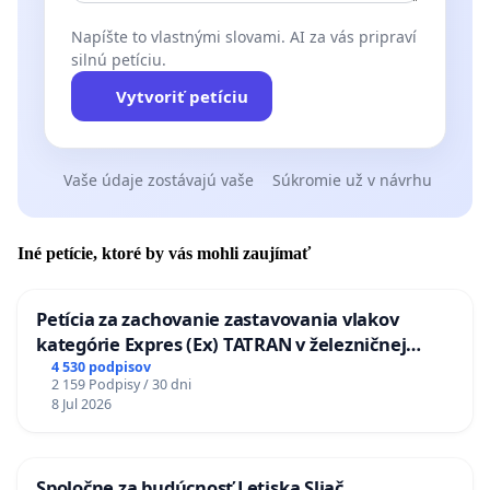
Napíšte to vlastnými slovami. AI za vás pripraví
silnú petíciu.
Vytvoriť petíciu
Vaše údaje zostávajú vaše
Súkromie už v návrhu
Iné petície, ktoré by vás mohli zaujímať
Petícia za zachovanie zastavovania vlakov
kategórie Expres (Ex) TATRAN v železničnej
stanici Púchov
4 530 podpisov
2 159 Podpisy / 30 dni
8 Jul 2026
Spoločne za budúcnosť Letiska Sliač