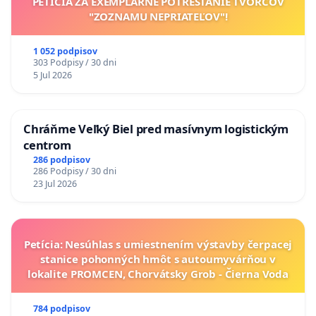
PETÍCIA ZA EXEMPLÁRNE POTRESTANIE TVORCOV
"ZOZNAMU NEPRIATEĽOV"!
1 052 podpisov
303 Podpisy / 30 dni
5 Jul 2026
Chráňme Veľký Biel pred masívnym logistickým
centrom
286 podpisov
286 Podpisy / 30 dni
23 Jul 2026
Petícia: Nesúhlas s umiestnením výstavby čerpacej
stanice pohonných hmôt s autoumyvárňou v
lokalite PROMCEN, Chorvátsky Grob - Čierna Voda
784 podpisov