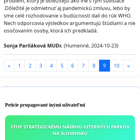
problém, ktorý je dôležitejší ako iné s tým súvisiace
.Dôležité je odmietnuť aj pandemickú zmluvu, lebo by
sme celé rozhodovanie v budúcnosti dali do rúk WHO.
Nech odporcovia výsledkov argumentujú štúdiami a nie
osočovaním osoby, ktorá ich predkladá.
Sonja Pariláková MUDr.
(Humenné, 2024-10-23)
«
1
2
3
4
5
6
7
8
9
10
»
Petície propagované inými užívateľmi
STOP STRATEGICKÉMU NÁVRHU VETERNÝCH PARKOV
NA SLOVENSKU