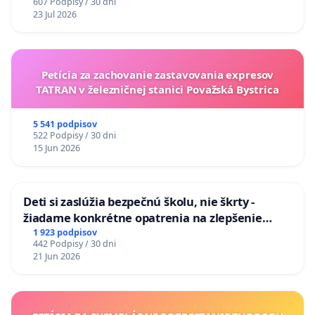
607 Podpisy / 30 dni
na riešenie zanedbaného stavu závlahových a
23 Jul 2026
odvodňovacích kanálov na Slovensku
Petícia za zachovanie zastavovania expresov
TATRAN v železničnej stanici Považská Bystrica
5 541 podpisov
522 Podpisy / 30 dni
15 Jun 2026
Deti si zaslúžia bezpečnú školu, nie škrty -
žiadame konkrétne opatrenia na zlepšenie
situácie v školstve
1 923 podpisov
442 Podpisy / 30 dni
21 Jun 2026