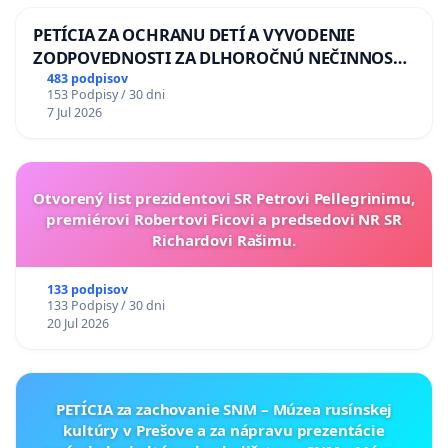
PETÍCIA ZA OCHRANU DETÍ A VYVODENIE
ZODPOVEDNOSTI ZA DLHOROČNÚ NEČINNOSŤ
A ZLYHANIE ŠTÁTU
483 podpisov
153 Podpisy / 30 dni
7 Jul 2026
Otvorený list prezidentovi SR Petrovi Pellegrinimu,
premiérovi Robertovi Ficovi a predsedovi NR SR
Richardovi Rašimu.
133 podpisov
133 Podpisy / 30 dni
20 Jul 2026
PETÍCIA za zachovanie SNM – Múzea rusínskej
kultúry v Prešove a za nápravu prezentácie