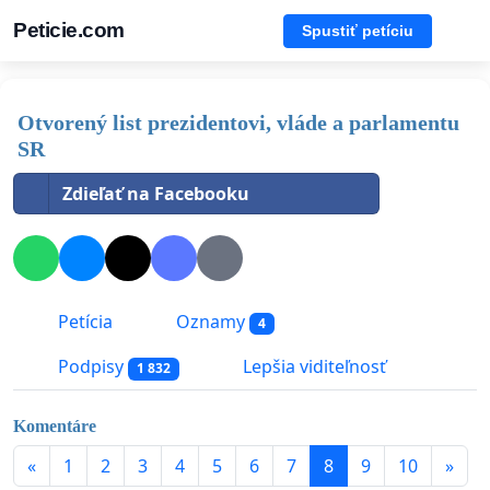
Peticie.com
Spustiť petíciu
Otvorený list prezidentovi, vláde a parlamentu
SR
Zdieľať na Facebooku
Petícia
Oznamy
4
Podpisy
Lepšia viditeľnosť
1 832
Komentáre
«
1
2
3
4
5
6
7
8
9
10
»