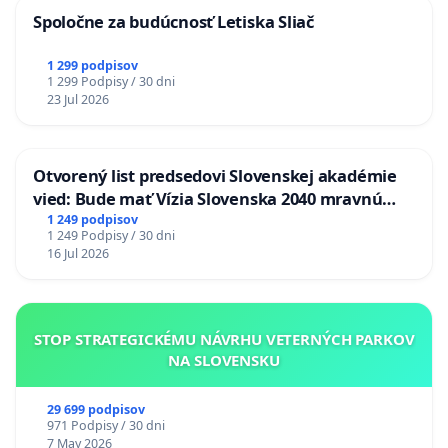
Spoločne za budúcnosť Letiska Sliač
1 299 podpisov
1 299 Podpisy / 30 dni
23 Jul 2026
Otvorený list predsedovi Slovenskej akadémie
vied: Bude mať Vízia Slovenska 2040 mravnú
chrbticu?
1 249 podpisov
1 249 Podpisy / 30 dni
16 Jul 2026
STOP STRATEGICKÉMU NÁVRHU VETERNÝCH PARKOV
NA SLOVENSKU
29 699 podpisov
971 Podpisy / 30 dni
7 May 2026