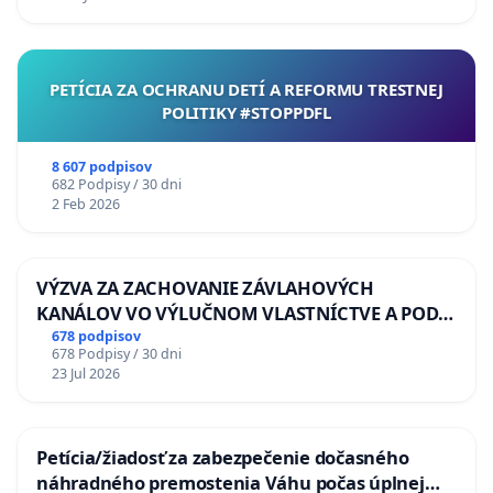
PETÍCIA ZA OCHRANU DETÍ A REFORMU TRESTNEJ
POLITIKY #STOPPDFL
8 607 podpisov
682 Podpisy / 30 dni
2 Feb 2026
VÝZVA ZA ZACHOVANIE ZÁVLAHOVÝCH
KANÁLOV VO VÝLUČNOM VLASTNÍCTVE A POD
KONTROLOU SLOVENSKEJ REPUBLIKY & žiadosť
678 podpisov
678 Podpisy / 30 dni
na riešenie zanedbaného stavu závlahových a
23 Jul 2026
odvodňovacích kanálov na Slovensku
Petícia/žiadosť za zabezpečenie dočasného
náhradného premostenia Váhu počas úplnej