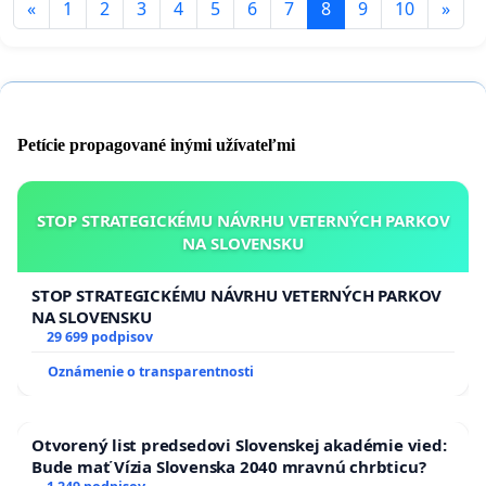
«
1
2
3
4
5
6
7
8
9
10
»
Petície propagované inými užívateľmi
STOP STRATEGICKÉMU NÁVRHU VETERNÝCH PARKOV
NA SLOVENSKU
STOP STRATEGICKÉMU NÁVRHU VETERNÝCH PARKOV
NA SLOVENSKU
29 699 podpisov
Oznámenie o transparentnosti
Otvorený list predsedovi Slovenskej akadémie vied:
Bude mať Vízia Slovenska 2040 mravnú chrbticu?