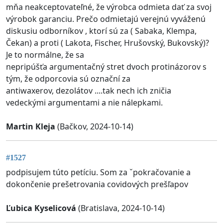
mňa neakceptovateľné, že výrobca odmieta dať za svoj
výrobok garanciu. Prečo odmietajú verejnú vyváženú
diskusiu odborníkov , ktorí sú za ( Sabaka, Klempa,
Čekan) a proti ( Lakota, Fischer, Hrušovský, Bukovský)?
Je to normálne, že sa
nepripúšťa argumentačný stret dvoch protinázorov s
tým, že odporcovia sú označní za
antiwaxerov, dezolátov ....tak nech ich zničia
vedeckými argumentami a nie nálepkami.
Martin Kleja
(Bačkov, 2024-10-14)
#1527
podpisujem túto petíciu. Som za ˇpokračovanie a
dokončenie prešetrovania covidových prešľapov
Ľubica Kyselicová
(Bratislava, 2024-10-14)