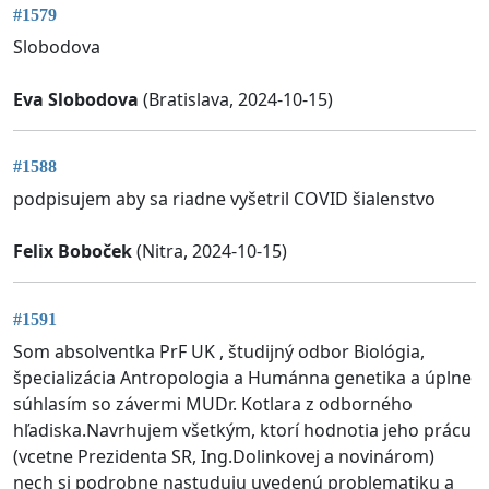
#1579
Slobodova
Eva Slobodova
(Bratislava, 2024-10-15)
#1588
podpisujem aby sa riadne vyšetril COVID šialenstvo
Felix Boboček
(Nitra, 2024-10-15)
#1591
Som absolventka PrF UK , študijný odbor Biológia,
špecializácia Antropologia a Humánna genetika a úplne
súhlasím so závermi MUDr. Kotlara z odborného
hľadiska.Navrhujem všetkým, ktorí hodnotia jeho prácu
(vcetne Prezidenta SR, Ing.Dolinkovej a novinárom)
nech si podrobne nastuduju uvedenú problematiku a