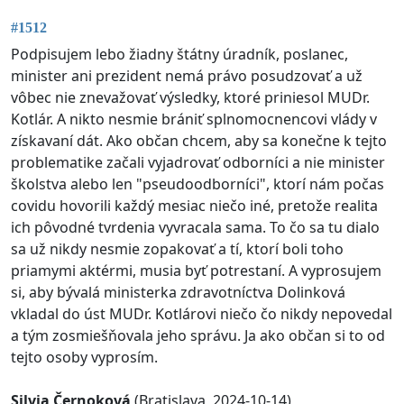
#1512
Podpisujem lebo žiadny štátny úradník, poslanec,
minister ani prezident nemá právo posudzovať a už
vôbec nie znevažovať výsledky, ktoré priniesol MUDr.
Kotlár. A nikto nesmie brániť splnomocnencovi vlády v
získavaní dát. Ako občan chcem, aby sa konečne k tejto
problematike začali vyjadrovať odborníci a nie minister
školstva alebo len "pseudoodborníci", ktorí nám počas
covidu hovorili každý mesiac niečo iné, pretože realita
ich pôvodné tvrdenia vyvracala sama. To čo sa tu dialo
sa už nikdy nesmie zopakovať a tí, ktorí boli toho
priamymi aktérmi, musia byť potrestaní. A vyprosujem
si, aby bývalá ministerka zdravotníctva Dolinková
vkladal do úst MUDr. Kotlárovi niečo čo nikdy nepovedal
a tým zosmiešňovala jeho správu. Ja ako občan si to od
tejto osoby vyprosím.
Silvia Černoková
(Bratislava, 2024-10-14)