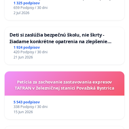
uzávery Vážskeho mosta v Komárne
1 325 podpisov
659 Podpisy / 30 dni
2 Jul 2026
Deti si zaslúžia bezpečnú školu, nie škrty -
žiadame konkrétne opatrenia na zlepšenie
situácie v školstve
1 924 podpisov
420 Podpisy / 30 dni
21 Jun 2026
Petícia za zachovanie zastavovania expresov
TATRAN v železničnej stanici Považská Bystrica
5 543 podpisov
338 Podpisy / 30 dni
15 Jun 2026