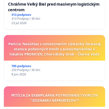
Chráňme Veľký Biel pred masívnym logistickým
centrom
313 podpisov
313 Podpisy / 30 dni
23 Jul 2026
Petícia: Nesúhlas s umiestnením výstavby čerpacej
stanice pohonných hmôt s autoumyvárňou v
lokalite PROMCEN, Chorvátsky Grob - Čierna Voda
785 podpisov
250 Podpisy / 30 dni
8 Jun 2026
PETÍCIA ZA EXEMPLÁRNE POTRESTANIE TVORCOV
"ZOZNAMU NEPRIATEĽOV"!