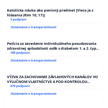
Katolícka náuka ako povinný predmet [Viera je z
hlásania (Rim 10, 17)]
3 podpisov
Oznámenie o transparentnosti
Petícia za zavedenie individuálneho posudzovania
zdravotnej spôsobilosti osôb s diabetom 1. a 2. typu
pri prijímaní do Policajného zboru SR
188 podpisov
Oznámenie o transparentnosti
VÝZVA ZA ZACHOVANIE ZÁVLAHOVÝCH KANÁLOV VO
VÝLUČNOM VLASTNÍCTVE A POD KONTROLOU
SLOVENSKEJ REPUBLIKY & žiadosť na riešenie
678 podpisov
zanedbaného stavu závlahových a odvodňovacích
Oznámenie o transparentnosti
kanálov na Slovensku