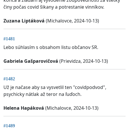
konca a žiadam aj vyvodenie zodpovednosti za všetky
činy počas covid šikany a potrestanie vinníkov.
Zuzana Liptáková
(Michalovce, 2024-10-13)
#1481
Lebo súhlasím s obsahom listu občanov SR.
Gabriela Gašparovičová
(Prievidza, 2024-10-13)
#1482
Už je načase aby sa vysvetlil ten "covidpodvod",
psychicky nátlak až teror na ľuďoch.
Helena Hapáková
(Michalovce, 2024-10-13)
#1489