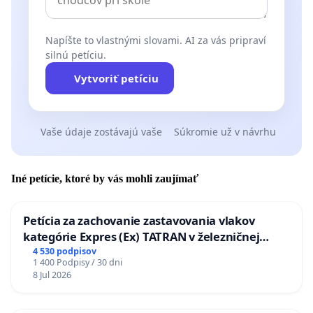
Napíšte to vlastnými slovami. AI za vás pripraví
silnú petíciu.
Vytvoriť petíciu
Vaše údaje zostávajú vaše
Súkromie už v návrhu
Iné petície, ktoré by vás mohli zaujímať
Petícia za zachovanie zastavovania vlakov
kategórie Expres (Ex) TATRAN v železničnej
stanici Púchov
4 530 podpisov
1 400 Podpisy / 30 dni
8 Jul 2026