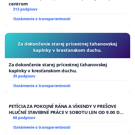
centrom
313 podpisov
Oznámenie o transparentnosti
Za dokončenie starej prícestnej ťahanovskej
kaplnky v kresťanskom duchu.
Za dokončenie starej prícestnej ťahanovskej
kaplnky v kresťanskom duchu.
35 podpisov
Oznámenie o transparentnosti
PETÍCIA ZA POKOJNÉ RÁNA A VÍKENDY V PREŠOVE
HLUČNÉ STAVEBNÉ PRÁCE V SOBOTU LEN OD 9.00 DO
13.00 HOD., CEZ PRACOVNÝ TÝŽDEŇ CIEĽ 8.00 – 18.00
68 podpisov
HOD. A PRAVIDELNÁ KONTROLA STAVBY C-AREA NA
Oznámenie o transparentnosti
ĎUMBIERSKEJ/MAGU