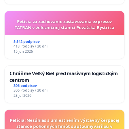
Petícia za zachovanie zastavovania expresov
TATRAN v železničnej stanici Považská Bystrica
5 542 podpisov
418 Podpisy / 30 dni
15 Jun 2026
Chráňme Veľký Biel pred masívnym logistickým
centrom
306 podpisov
306 Podpisy / 30 dni
23 Jul 2026
Petícia: Nesúhlas s umiestnením výstavby čerpacej
stanice pohonných hmôt s autoumyvárňou v