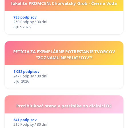
lokalite PROMCEN, Chorvátsky Grob - Čierna Voda
785 podpisov
250 Podpisy / 30 dni
8 Jun 2026
PETÍCIA ZA EXEMPLÁRNE POTRESTANIE TVORCOV
"ZOZNAMU NEPRIATEĽOV"!
1 052 podpisov
247 Podpisy / 30 dni
5 Jul 2026
Protihluková stena v petržalke na dialnici D2
541 podpisov
215 Podpisy / 30 dni