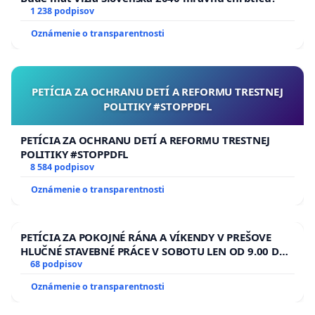
1 238 podpisov
Oznámenie o transparentnosti
PETÍCIA ZA OCHRANU DETÍ A REFORMU TRESTNEJ
POLITIKY #STOPPDFL
PETÍCIA ZA OCHRANU DETÍ A REFORMU TRESTNEJ
POLITIKY #STOPPDFL
8 584 podpisov
Oznámenie o transparentnosti
PETÍCIA ZA POKOJNÉ RÁNA A VÍKENDY V PREŠOVE
HLUČNÉ STAVEBNÉ PRÁCE V SOBOTU LEN OD 9.00 DO
13.00 HOD., CEZ PRACOVNÝ TÝŽDEŇ CIEĽ 8.00 – 18.00
68 podpisov
HOD. A PRAVIDELNÁ KONTROLA STAVBY C-AREA NA
Oznámenie o transparentnosti
ĎUMBIERSKEJ/MAGU