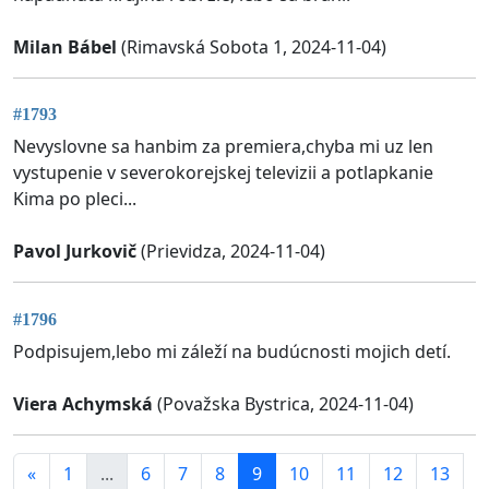
Milan Bábel
(Rimavská Sobota 1, 2024-11-04)
#1793
Nevyslovne sa hanbim za premiera,chyba mi uz len
vystupenie v severokorejskej televizii a potlapkanie
Kima po pleci...
Pavol Jurkovič
(Prievidza, 2024-11-04)
#1796
Podpisujem,lebo mi záleží na budúcnosti mojich detí.
Viera Achymská
(Považska Bystrica, 2024-11-04)
«
1
...
6
7
8
9
10
11
12
13