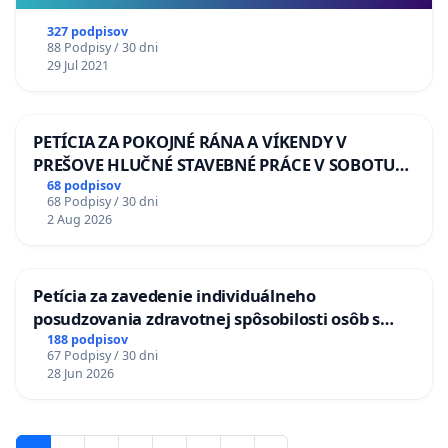
327 podpisov
88 Podpisy / 30 dni
29 Jul 2021
PETÍCIA ZA POKOJNÉ RÁNA A VÍKENDY V
PREŠOVE HLUČNÉ STAVEBNÉ PRÁCE V SOBOTU
LEN OD 9.00 DO 13.00 HOD., CEZ PRACOVNÝ
68 podpisov
68 Podpisy / 30 dni
TÝŽDEŇ CIEĽ 8.00 – 18.00 HOD. A PRAVIDELNÁ
2 Aug 2026
KONTROLA STAVBY C-AREA NA
ĎUMBIERSKEJ/MAGU
Petícia za zavedenie individuálneho
posudzovania zdravotnej spôsobilosti osôb s
diabetom 1. a 2. typu pri prijímaní do
188 podpisov
67 Podpisy / 30 dni
Policajného zboru SR
28 Jun 2026