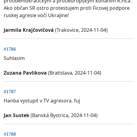
protidemokratickým a protieurópskym konaním R.Fica.
Ako občan SR ostro protestujem proti Ficovej podpore
ruskej agresie voči Ukrajine!
Jarmila Krajčovičová
(Trakovice, 2024-11-04)
#1786
Suhlasim
Zuzana Pavlikova
(Bratislava, 2024-11-04)
#1787
Hanba vystupit v TV agresora. fuj
Jan Sustek
(Banská Bystrica, 2024-11-04)
#1788