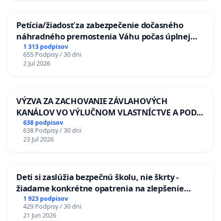
Petícia/žiadosť za zabezpečenie dočasného
náhradného premostenia Váhu počas úplnej
uzávery Vážskeho mosta v Komárne
1 313 podpisov
655 Podpisy / 30 dni
2 Jul 2026
VÝZVA ZA ZACHOVANIE ZÁVLAHOVÝCH
KANÁLOV VO VÝLUČNOM VLASTNÍCTVE A POD
KONTROLOU SLOVENSKEJ REPUBLIKY & žiadosť
638 podpisov
638 Podpisy / 30 dni
na riešenie zanedbaného stavu závlahových a
23 Jul 2026
odvodňovacích kanálov na Slovensku
Deti si zaslúžia bezpečnú školu, nie škrty -
žiadame konkrétne opatrenia na zlepšenie
situácie v školstve
1 923 podpisov
429 Podpisy / 30 dni
21 Jun 2026