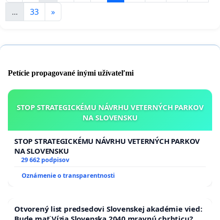
...
33
»
Petície propagované inými užívateľmi
STOP STRATEGICKÉMU NÁVRHU VETERNÝCH PARKOV
NA SLOVENSKU
STOP STRATEGICKÉMU NÁVRHU VETERNÝCH PARKOV
NA SLOVENSKU
29 662 podpisov
Oznámenie o transparentnosti
Otvorený list predsedovi Slovenskej akadémie vied:
Bude mať Vízia Slovenska 2040 mravnú chrbticu?