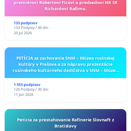
premiérovi Robertovi Ficovi a predsedovi NR SR
Richardovi Rašimu.
133 podpisov
133 Podpisy / 30 dni
20 Jul 2026
PETÍCIA za zachovanie SNM – Múzea rusínskej
kultúry v Prešove a za nápravu prezentácie
rusínskeho kultúrneho dedičstva v SNM – Múzeu
ukrajinskej kultúry vo Svidníku
1 553 podpisov
120 Podpisy / 30 dni
11 Jun 2026
Peticia za prestahovanie Rafinerie Slovnaft z
Bratislavy