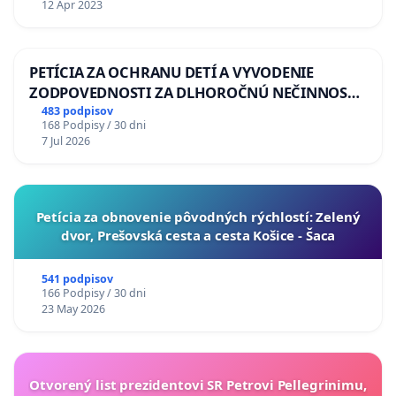
12 Apr 2023
PETÍCIA ZA OCHRANU DETÍ A VYVODENIE
ZODPOVEDNOSTI ZA DLHOROČNÚ NEČINNOSŤ
A ZLYHANIE ŠTÁTU
483 podpisov
168 Podpisy / 30 dni
7 Jul 2026
​Petícia za obnovenie pôvodných rýchlostí: Zelený
dvor, Prešovská cesta a cesta Košice - Šaca
541 podpisov
166 Podpisy / 30 dni
23 May 2026
Otvorený list prezidentovi SR Petrovi Pellegrinimu,