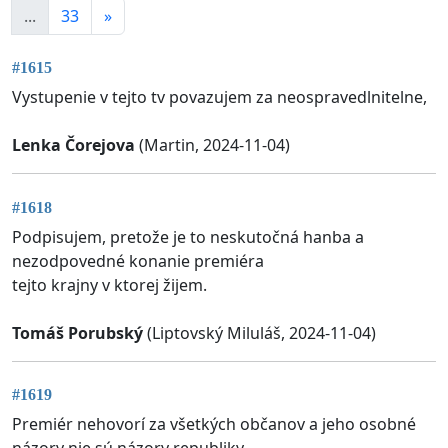
...
33
»
#1615
Vystupenie v tejto tv povazujem za neospravedlnitelne,
Lenka Čorejova
(Martin, 2024-11-04)
#1618
Podpisujem, pretože je to neskutočná hanba a
nezodpovedné konanie premiéra
tejto krajny v ktorej žijem.
Tomáš Porubský
(Liptovský Miluláš, 2024-11-04)
#1619
Premiér nehovorí za všetkých občanov a jeho osobné
názory nie sú názory republiky.