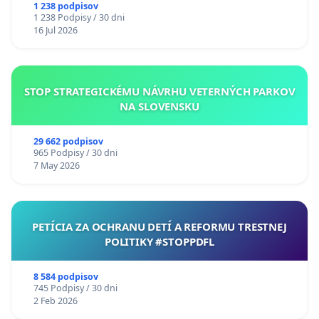
chrbticu?
1 238 podpisov
1 238 Podpisy / 30 dni
16 Jul 2026
STOP STRATEGICKÉMU NÁVRHU VETERNÝCH PARKOV
NA SLOVENSKU
29 662 podpisov
965 Podpisy / 30 dni
7 May 2026
PETÍCIA ZA OCHRANU DETÍ A REFORMU TRESTNEJ
POLITIKY #STOPPDFL
8 584 podpisov
745 Podpisy / 30 dni
2 Feb 2026