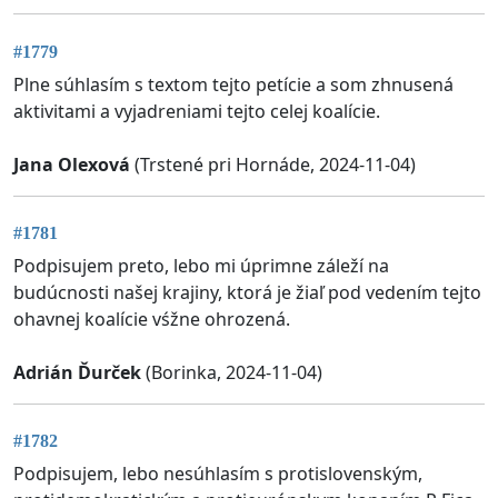
#1779
Plne súhlasím s textom tejto petície a som zhnusená
aktivitami a vyjadreniami tejto celej koalície.
Jana Olexová
(Trstené pri Hornáde, 2024-11-04)
#1781
Podpisujem preto, lebo mi úprimne záleží na
budúcnosti našej krajiny, ktorá je žiaľ pod vedením tejto
ohavnej koalície vśžne ohrozená.
Adrián Ďurček
(Borinka, 2024-11-04)
#1782
Podpisujem, lebo nesúhlasím s protislovenským,