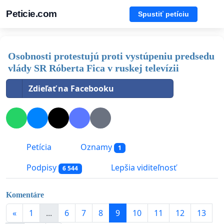
Peticie.com
Spustiť petíciu
Osobnosti protestujú proti vystúpeniu predsedu
vlády SR Róberta Fica v ruskej televízii
Zdieľať na Facebooku
Petícia
Oznamy
1
Podpisy
Lepšia viditeľnosť
6 544
Komentáre
«
1
...
6
7
8
9
10
11
12
13