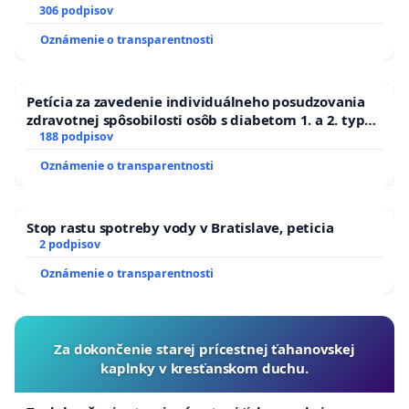
306 podpisov
Oznámenie o transparentnosti
Petícia za zavedenie individuálneho posudzovania
zdravotnej spôsobilosti osôb s diabetom 1. a 2. typu
pri prijímaní do Policajného zboru SR
188 podpisov
Oznámenie o transparentnosti
Stop rastu spotreby vody v Bratislave, peticia
2 podpisov
Oznámenie o transparentnosti
Za dokončenie starej prícestnej ťahanovskej
kaplnky v kresťanskom duchu.