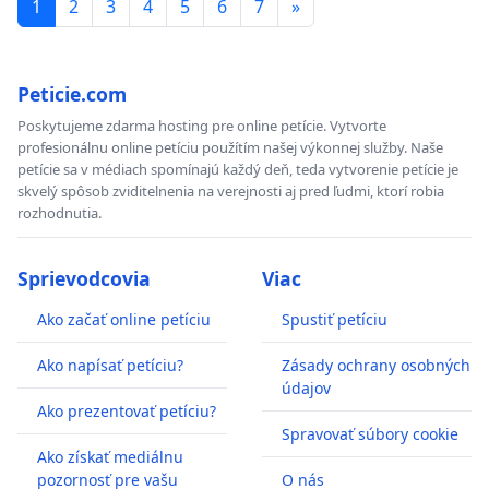
1
2
3
4
5
6
7
»
Peticie.com
Poskytujeme zdarma hosting pre online petície. Vytvorte
profesionálnu online petíciu použítím našej výkonnej služby. Naše
petície sa v médiach spomínajú každý deň, teda vytvorenie petície je
skvelý spôsob zviditelnenia na verejnosti aj pred ľudmi, ktorí robia
rozhodnutia.
Sprievodcovia
Viac
Ako začať online petíciu
Spustiť petíciu
Ako napísať petíciu?
Zásady ochrany osobných
údajov
Ako prezentovať petíciu?
Spravovať súbory cookie
Ako získať mediálnu
pozornosť pre vašu
O nás