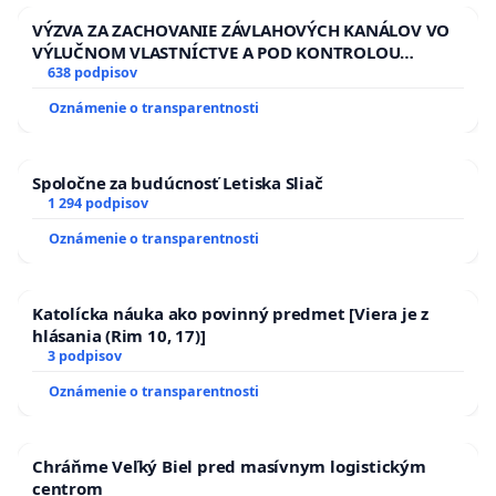
VÝZVA ZA ZACHOVANIE ZÁVLAHOVÝCH KANÁLOV VO
VÝLUČNOM VLASTNÍCTVE A POD KONTROLOU
SLOVENSKEJ REPUBLIKY & žiadosť na riešenie
638 podpisov
zanedbaného stavu závlahových a odvodňovacích
Oznámenie o transparentnosti
kanálov na Slovensku
Spoločne za budúcnosť Letiska Sliač
1 294 podpisov
Oznámenie o transparentnosti
Katolícka náuka ako povinný predmet [Viera je z
hlásania (Rim 10, 17)]
3 podpisov
Oznámenie o transparentnosti
Chráňme Veľký Biel pred masívnym logistickým
centrom