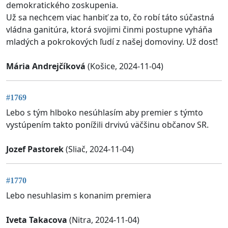
demokratického zoskupenia.
Už sa nechcem viac hanbiť za to, čo robí táto súčastná
vládna ganitúra, ktorá svojimi činmi postupne vyháňa
mladých a pokrokových ľudí z našej domoviny. Už dosť!
Mária Andrejčíková
(Košice, 2024-11-04)
#1769
Lebo s tým hlboko nesúhlasím aby premier s týmto
vystúpením takto ponížili drvivú väčšinu občanov SR.
Jozef Pastorek
(Sliač, 2024-11-04)
#1770
Lebo nesuhlasim s konanim premiera
Iveta Takacova
(Nitra, 2024-11-04)