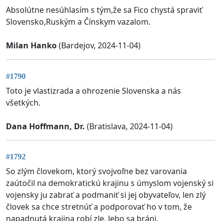
Absolútne nesúhlasím s tým,že sa Fico chystá spraviť
Slovensko,Ruským a Čínskym vazalom.
Milan Hanko
(Bardejov, 2024-11-04)
#1790
Toto je vlastizrada a ohrozenie Slovenska a nás
všetkých.
Dana Hoffmann, Dr.
(Bratislava, 2024-11-04)
#1792
So zlým človekom, ktorý svojvoľne bez varovania
zaútočil na demokratickú krajinu s úmyslom vojenský si
vojensky ju zabrať a podmaniť si jej obyvateľov, len zlý
človek sa chce stretnúť a podporovať ho v tom, že
napadnutá krajina robí zle, lebo sa bráni.