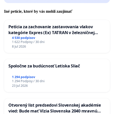
Iné petície, ktoré by vás mohli zaujímať
Petícia za zachovanie zastavovania vlakov
kategórie Expres (Ex) TATRAN v železničnej
stanici Púchov
4 530 podpisov
1 622 Podpisy / 30 dni
8 Jul 2026
Spoločne za budúcnosť Letiska Sliač
1 294 podpisov
1 294 Podpisy / 30 dni
23 Jul 2026
Otvorený list predsedovi Slovenskej akadémie
vied: Bude mať Vízia Slovenska 2040 mravnú