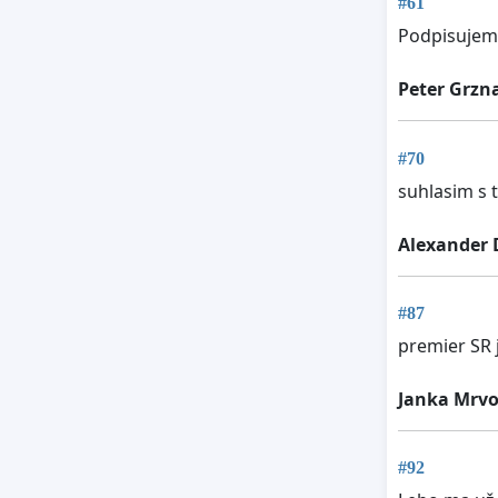
#61
Podpisujem,
Peter Grzn
#70
suhlasim s 
Alexander 
#87
premier SR 
Janka Mrv
#92