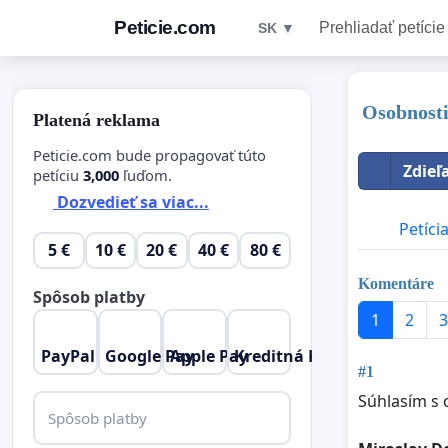
Peticie.com
Prehliadať petície
SK ▼
Osobnosti
Platená reklama
Peticie.com bude propagovať túto
Zdieľ
petíciu
3,000
ľuďom.
Dozvedieť sa viac...
Petíci
5 €
10 €
20 €
40 €
80 €
Komentáre
Spôsob platby
1
2
3
PayPal
Google Pay
Apple Pay
Kreditná Karta
#1
Súhlasím s
Spôsob platby