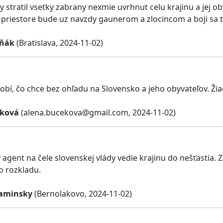
y stratil vsetky zabrany nexmie uvrhnut celu krajinu a jej ob
riestore bude uz navzdy gaunerom a zlocincom a boji sa tr
vňák
(Bratislava, 2024-11-02)
 robí, čo chce bez ohľadu na Slovensko a jeho obyvateľov. Ž
eková
(
alena.bucekova@gmail.com
, 2024-11-02)
 agent na čele slovenskej vlády vedie krajinu do nešťastia. 
o rozkladu.
Kaminsky
(Bernolakovo, 2024-11-02)