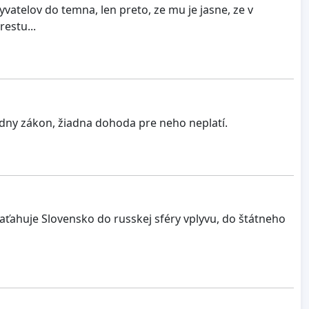
yvatelov do temna, len preto, ze mu je jasne, ze v
estu...
iadny zákon, žiadna dohoda pre neho neplatí.
Zaťahuje Slovensko do russkej sféry vplyvu, do štátneho