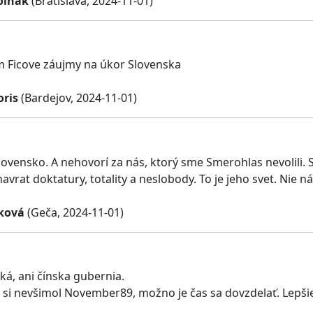
olnák
(Bratislava, 2024-11-01)
 Ficove záujmy na úkor Slovenska
oris
(Bardejov, 2024-11-01)
 Slovensko. A nehovorí za nás, ktorý sme Smerohlas nevolili
rat doktatury, totality a neslobody. To je jeho svet. Nie n
ková
(Geča, 2024-11-01)
ká, ani čínska gubernia.
 si nevšimol November89, možno je čas sa dovzdelať. Lepši