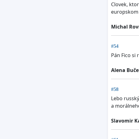
Clovek, ktor
europskom p
Michal Ro
#54
Pán Fico si
Alena Buč
#58
Lebo russký
a morálneh
Slavomir 