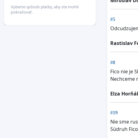
Miroslav D
Vyberte spôsob platby, aby ste mohli
pokračovať.
#5
Odcudzujem
Rastislav F
#8
Fico nie je
Nechceme nav
Elza Horňá
#19
Nie sme rus
Súdruh Fico