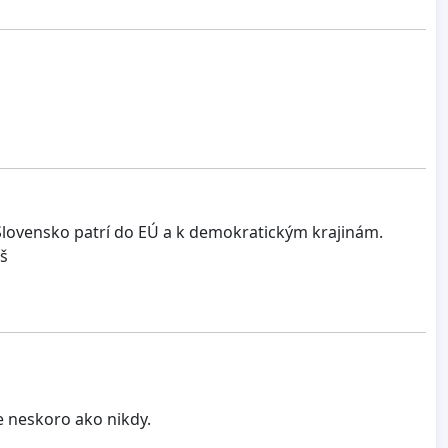
. Slovensko patrí do EÚ a k demokratickým krajinám.
áš
e neskoro ako nikdy.