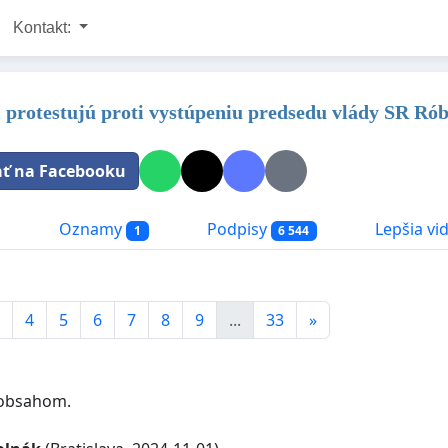
Kontakt:
 protestujú proti vystúpeniu predsedu vlády SR Róber
ať na Facebooku
a
Oznamy
Podpisy
Lepšia vid
1
6 544
4
5
6
7
8
9
...
33
»
 obsahom.