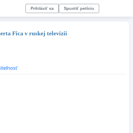
Prihlásiť sa
Spustiť petíciu
ta Fica v ruskej televízii
iteľnosť