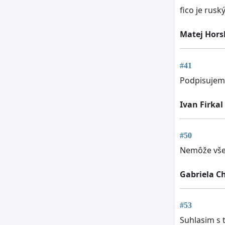
fico je rusk
Matej Hors
#41
Podpisujem
Ivan Firkal
#50
Nemôže všet
Gabriela C
#53
Suhlasim s 