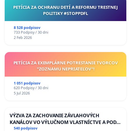
PETÍCIA ZA OCHRANU DETÍ A REFORMU TRESTNEJ
POLITIKY #STOPPDFL
8 528 podpisov
733 Podpisy / 30 dni
2 Feb 2026
PETÍCIA ZA EXEMPLÁRNE POTRESTANIE TVORCOV
"ZOZNAMU NEPRIATEĽOV"!
1 051 podpisov
620 Podpisy / 30 dni
5 Jul 2026
VÝZVA ZA ZACHOVANIE ZÁVLAHOVÝCH
KANÁLOV VO VÝLUČNOM VLASTNÍCTVE A POD
KONTROLOU SLOVENSKEJ REPUBLIKY & žiadosť
540 podpisov