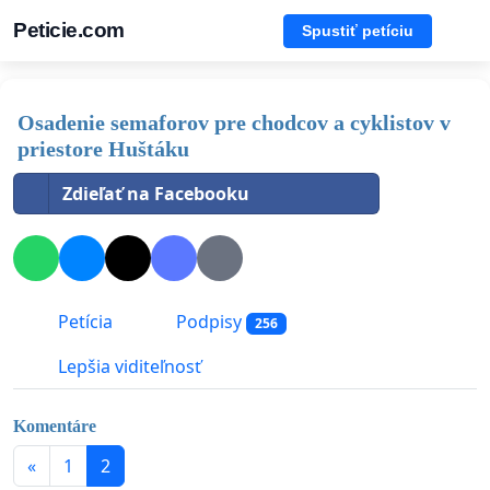
Peticie.com
Spustiť petíciu
Osadenie semaforov pre chodcov a cyklistov v
priestore Huštáku
Zdieľať na Facebooku
Petícia
Podpisy
256
Lepšia viditeľnosť
Komentáre
«
1
2