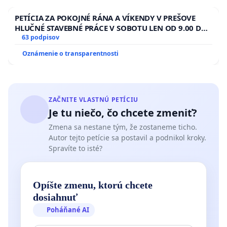
PETÍCIA ZA POKOJNÉ RÁNA A VÍKENDY V PREŠOVE
HLUČNÉ STAVEBNÉ PRÁCE V SOBOTU LEN OD 9.00 DO
13.00 HOD., CEZ PRACOVNÝ TÝŽDEŇ CIEĽ 8.00 – 18.00
63 podpisov
HOD. A PRAVIDELNÁ KONTROLA STAVBY C-AREA NA
Oznámenie o transparentnosti
ĎUMBIERSKEJ/MAGU
ZAČNITE VLASTNÚ PETÍCIU
Je tu niečo, čo chcete zmeniť?
Zmena sa nestane tým, že zostaneme ticho.
Autor tejto petície sa postavil a podnikol kroky.
Spravíte to isté?
Opíšte zmenu, ktorú chcete
dosiahnuť
Poháňané AI