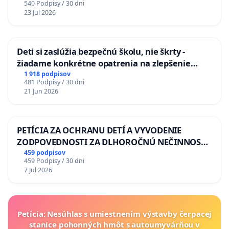
540 Podpisy / 30 dni
na riešenie zanedbaného stavu závlahových a
23 Jul 2026
odvodňovacích kanálov na Slovensku
Deti si zaslúžia bezpečnú školu, nie škrty -
žiadame konkrétne opatrenia na zlepšenie
situácie v školstve
1 918 podpisov
481 Podpisy / 30 dni
21 Jun 2026
PETÍCIA ZA OCHRANU DETÍ A VYVODENIE
ZODPOVEDNOSTI ZA DLHOROČNÚ NEČINNOSŤ
A ZLYHANIE ŠTÁTU
459 podpisov
459 Podpisy / 30 dni
7 Jul 2026
Petícia: Nesúhlas s umiestnením výstavby čerpacej
stanice pohonných hmôt s autoumyvárňou v