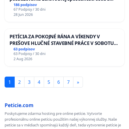
diabetom 1. a 2. typu pri prijímaní do
186 podpisov
67 Podpisy / 30 dni
Policajného zboru SR
28 Jun 2026
PETÍCIA ZA POKOJNÉ RÁNA A VÍKENDY V
PREŠOVE HLUČNÉ STAVEBNÉ PRÁCE V SOBOTU
LEN OD 9.00 DO 13.00 HOD., CEZ PRACOVNÝ
63 podpisov
63 Podpisy / 30 dni
TÝŽDEŇ CIEĽ 8.00 – 18.00 HOD. A PRAVIDELNÁ
2 Aug 2026
KONTROLA STAVBY C-AREA NA
ĎUMBIERSKEJ/MAGU
1
2
3
4
5
6
7
»
Peticie.com
Poskytujeme zdarma hosting pre online petície. Vytvorte
profesionálnu online petíciu použítím našej výkonnej služby. Naše
petície sa v médiach spomínajú každý deň, teda vytvorenie petície je