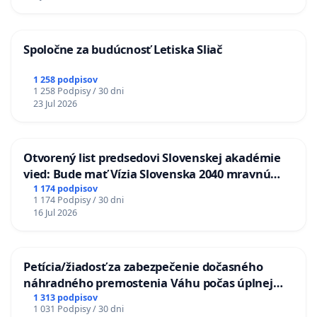
Spoločne za budúcnosť Letiska Sliač
1 258 podpisov
1 258 Podpisy / 30 dni
23 Jul 2026
Otvorený list predsedovi Slovenskej akadémie
vied: Bude mať Vízia Slovenska 2040 mravnú
chrbticu?
1 174 podpisov
1 174 Podpisy / 30 dni
16 Jul 2026
Petícia/žiadosť za zabezpečenie dočasného
náhradného premostenia Váhu počas úplnej
uzávery Vážskeho mosta v Komárne
1 313 podpisov
1 031 Podpisy / 30 dni