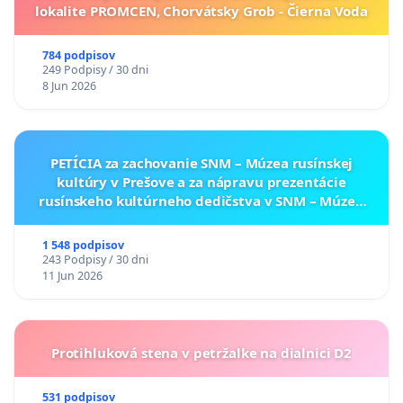
lokalite PROMCEN, Chorvátsky Grob - Čierna Voda
784 podpisov
249 Podpisy / 30 dni
8 Jun 2026
PETÍCIA za zachovanie SNM – Múzea rusínskej
kultúry v Prešove a za nápravu prezentácie
rusínskeho kultúrneho dedičstva v SNM – Múzeu
ukrajinskej kultúry vo Svidníku
1 548 podpisov
243 Podpisy / 30 dni
11 Jun 2026
Protihluková stena v petržalke na dialnici D2
531 podpisov