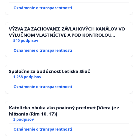
Oznámenie o transparentnosti
VÝZVA ZA ZACHOVANIE ZÁVLAHOVÝCH KANÁLOV VO
VÝLUČNOM VLASTNÍCTVE A POD KONTROLOU
SLOVENSKEJ REPUBLIKY & žiadosť na riešenie
540 podpisov
zanedbaného stavu závlahových a odvodňovacích
Oznámenie o transparentnosti
kanálov na Slovensku
Spoločne za budúcnosť Letiska Sliač
1 258 podpisov
Oznámenie o transparentnosti
Katolícka náuka ako povinný predmet [Viera je z
hlásania (Rim 10, 17)]
3 podpisov
Oznámenie o transparentnosti