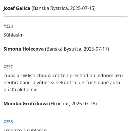
Jozef Galica
(Banska Bystrica, 2025-07-15)
#223
Súhlasím
Simona Holecova
(Banská Bystrica, 2025-07-17)
#237
Ľudia a cyklisti chodia cez ten prechod po jednom ako
neohrabanci a vôbec si nekontroluje či ich dané auto
púšťa alebo nie
Monika Grofčíková
(Hrochoť, 2025-07-25)
#255
Treba to a súhlasím