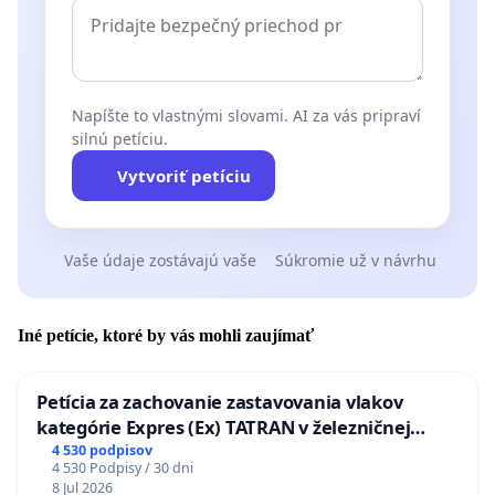
Napíšte to vlastnými slovami. AI za vás pripraví
silnú petíciu.
Vytvoriť petíciu
Vaše údaje zostávajú vaše
Súkromie už v návrhu
Iné petície, ktoré by vás mohli zaujímať
Petícia za zachovanie zastavovania vlakov
kategórie Expres (Ex) TATRAN v železničnej
stanici Púchov
4 530 podpisov
4 530 Podpisy / 30 dni
8 Jul 2026