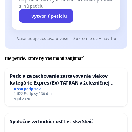
silnú petíciu.
Vytvoriť petíciu
Vaše údaje zostávajú vaše
Súkromie už v návrhu
Iné petície, ktoré by vás mohli zaujímať
Petícia za zachovanie zastavovania vlakov
kategórie Expres (Ex) TATRAN v železničnej
stanici Púchov
4 530 podpisov
1 622 Podpisy / 30 dni
8 Jul 2026
Spoločne za budúcnosť Letiska Sliač