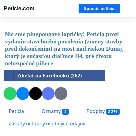
Peticie.com
Spustiť petíciu
Nie sme pingpongové loptičky! Petícia proti
vydaniu stavebného povolenia (zmeny stavby
pred dokončením) na most nad riekou Dunaj,
ktorý je súčasťou diaľnice D4, pre životu
nebezpečné piliere
Zdieľať na Facebooku (262)
Petícia
Oznamy
Podpisy
2
2 279
Zásady ochrany osobných údajov