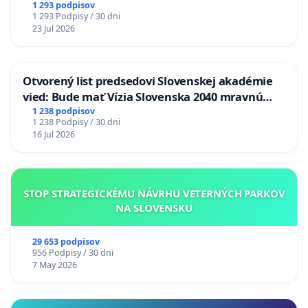
1 293 podpisov
1 293 Podpisy / 30 dni
23 Jul 2026
Otvorený list predsedovi Slovenskej akadémie
vied: Bude mať Vízia Slovenska 2040 mravnú
chrbticu?
1 238 podpisov
1 238 Podpisy / 30 dni
16 Jul 2026
STOP STRATEGICKÉMU NÁVRHU VETERNÝCH PARKOV
NA SLOVENSKU
29 653 podpisov
956 Podpisy / 30 dni
7 May 2026