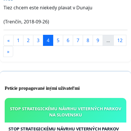
Tiez chcem este niekedy plavat v Dunaju
(Trenčín, 2018-09-26)
«
1
2
3
4
5
6
7
8
9
...
12
»
Petície propagované inými užívateľmi
STOP STRATEGICKÉMU NÁVRHU VETERNÝCH PARKOV
NA SLOVENSKU
STOP STRATEGICKÉMU NÁVRHU VETERNÝCH PARKOV