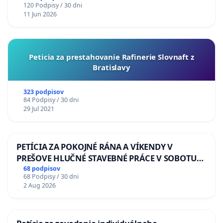
120 Podpisy / 30 dni
11 Jun 2026
Peticia za prestahovanie Rafinerie Slovnaft z
Bratislavy
323 podpisov
84 Podpisy / 30 dni
29 Jul 2021
PETÍCIA ZA POKOJNÉ RÁNA A VÍKENDY V
PREŠOVE HLUČNÉ STAVEBNÉ PRÁCE V SOBOTU
LEN OD 9.00 DO 13.00 HOD., CEZ PRACOVNÝ
68 podpisov
68 Podpisy / 30 dni
TÝŽDEŇ CIEĽ 8.00 – 18.00 HOD. A PRAVIDELNÁ
2 Aug 2026
KONTROLA STAVBY C-AREA NA
ĎUMBIERSKEJ/MAGU