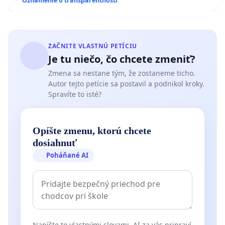
Oznámenie o transparentnosti
ZAČNITE VLASTNÚ PETÍCIU
Je tu niečo, čo chcete zmeniť?
Zmena sa nestane tým, že zostaneme ticho.
Autor tejto petície sa postavil a podnikol kroky.
Spravíte to isté?
Opíšte zmenu, ktorú chcete
dosiahnuť
Poháňané AI
Napíšte to vlastnými slovami. AI za vás pripraví