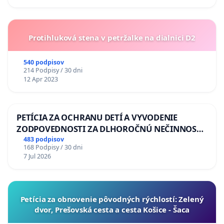
Protihluková stena v petržalke na dialnici D2
540 podpisov
214 Podpisy / 30 dni
12 Apr 2023
PETÍCIA ZA OCHRANU DETÍ A VYVODENIE
ZODPOVEDNOSTI ZA DLHOROČNÚ NEČINNOSŤ
A ZLYHANIE ŠTÁTU
483 podpisov
168 Podpisy / 30 dni
7 Jul 2026
​Petícia za obnovenie pôvodných rýchlostí: Zelený
dvor, Prešovská cesta a cesta Košice - Šaca