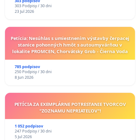
303 podpisov
303 Podpisy / 30 dni
23 Jul 2026
Petícia: Nesúhlas s umiestnením výstavby čerpacej
stanice pohonných hmôt s autoumyvárňou v
lokalite PROMCEN, Chorvátsky Grob - Čierna Voda
785 podpisov
250 Podpisy / 30 dni
8 Jun 2026
PETÍCIA ZA EXEMPLÁRNE POTRESTANIE TVORCOV
"ZOZNAMU NEPRIATEĽOV"!
1 052 podpisov
247 Podpisy / 30 dni
5 Jul 2026