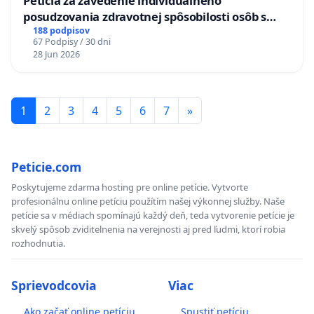
Petícia za zavedenie individuálneho
posudzovania zdravotnej spôsobilosti osôb s
diabetom 1. a 2. typu pri prijímaní do
188 podpisov
67 Podpisy / 30 dni
Policajného zboru SR
28 Jun 2026
1
2
3
4
5
6
7
»
Peticie.com
Poskytujeme zdarma hosting pre online petície. Vytvorte
profesionálnu online petíciu použítím našej výkonnej služby. Naše
petície sa v médiach spomínajú každý deň, teda vytvorenie petície je
skvelý spôsob zviditelnenia na verejnosti aj pred ľudmi, ktorí robia
rozhodnutia.
Sprievodcovia
Viac
Ako začať online petíciu
Spustiť petíciu