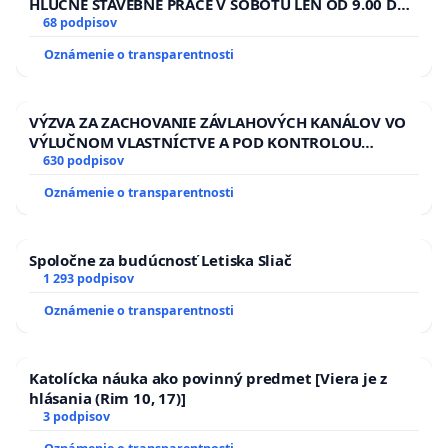
HLUČNÉ STAVEBNÉ PRÁCE V SOBOTU LEN OD 9.00 DO
13.00 HOD., CEZ PRACOVNÝ TÝŽDEŇ CIEĽ 8.00 – 18.00
68 podpisov
HOD. A PRAVIDELNÁ KONTROLA STAVBY C-AREA NA
Oznámenie o transparentnosti
ĎUMBIERSKEJ/MAGU
VÝZVA ZA ZACHOVANIE ZÁVLAHOVÝCH KANÁLOV VO
VÝLUČNOM VLASTNÍCTVE A POD KONTROLOU
SLOVENSKEJ REPUBLIKY & žiadosť na riešenie
630 podpisov
zanedbaného stavu závlahových a odvodňovacích
Oznámenie o transparentnosti
kanálov na Slovensku
Spoločne za budúcnosť Letiska Sliač
1 293 podpisov
Oznámenie o transparentnosti
Katolícka náuka ako povinný predmet [Viera je z
hlásania (Rim 10, 17)]
3 podpisov