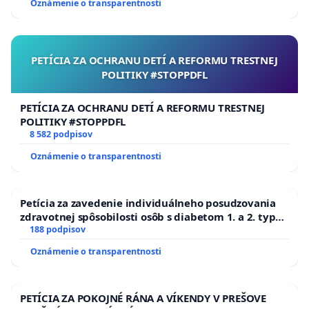
Oznámenie o transparentnosti
PETÍCIA ZA OCHRANU DETÍ A REFORMU TRESTNEJ
POLITIKY #STOPPDFL
PETÍCIA ZA OCHRANU DETÍ A REFORMU TRESTNEJ
POLITIKY #STOPPDFL
8 582 podpisov
Oznámenie o transparentnosti
Petícia za zavedenie individuálneho posudzovania
zdravotnej spôsobilosti osôb s diabetom 1. a 2. typu
pri prijímaní do Policajného zboru SR
188 podpisov
Oznámenie o transparentnosti
PETÍCIA ZA POKOJNÉ RÁNA A VÍKENDY V PREŠOVE