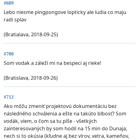
#689
Lebo niesme pingpongove lopticky ale ludia co maju
radi splav
(Bratialava, 2018-09-25)
#700
Som vodak a záleží mi na bespeci aj rieke!
(Bratislava, 2018-09-26)
#712
Ako môžu zmeniť projektovú dokumentáciu bez
následného schválenia a ešte na takúto blbosť? Som
vodák, viem, o čom sa tu píše - všetkých
zainteresovaných by som hodil na 15 min do Dunaja,
nech si to okúsia (kľudne aj bez vírov, vetra, kameňov,