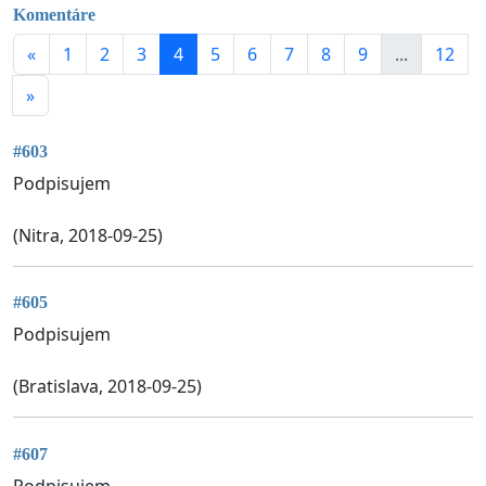
Komentáre
«
1
2
3
4
5
6
7
8
9
...
12
»
#603
Podpisujem
(Nitra, 2018-09-25)
#605
Podpisujem
(Bratislava, 2018-09-25)
#607
Podpisujem