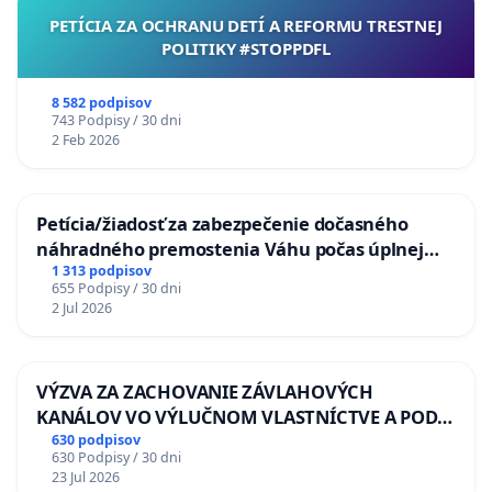
PETÍCIA ZA OCHRANU DETÍ A REFORMU TRESTNEJ
POLITIKY #STOPPDFL
8 582 podpisov
743 Podpisy / 30 dni
2 Feb 2026
Petícia/žiadosť za zabezpečenie dočasného
náhradného premostenia Váhu počas úplnej
uzávery Vážskeho mosta v Komárne
1 313 podpisov
655 Podpisy / 30 dni
2 Jul 2026
VÝZVA ZA ZACHOVANIE ZÁVLAHOVÝCH
KANÁLOV VO VÝLUČNOM VLASTNÍCTVE A POD
KONTROLOU SLOVENSKEJ REPUBLIKY & žiadosť
630 podpisov
630 Podpisy / 30 dni
na riešenie zanedbaného stavu závlahových a
23 Jul 2026