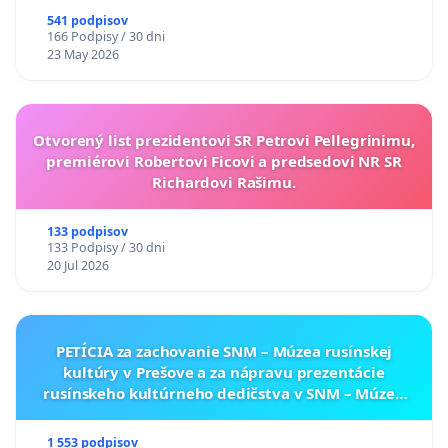
541 podpisov
166 Podpisy / 30 dni
23 May 2026
Otvorený list prezidentovi SR Petrovi Pellegrinimu,
premiérovi Robertovi Ficovi a predsedovi NR SR
Richardovi Rašimu.
133 podpisov
133 Podpisy / 30 dni
20 Jul 2026
PETÍCIA za zachovanie SNM – Múzea rusínskej
kultúry v Prešove a za nápravu prezentácie
rusínskeho kultúrneho dedičstva v SNM – Múzeu
ukrajinskej kultúry vo Svidníku
1 553 podpisov