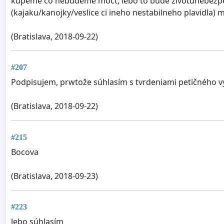
kupeme co nebudeme moct, lebo to bude zivotunebezpecn
(kajaku/kanojky/veslice ci ineho nestabilneho plavidla) m
(Bratislava, 2018-09-22)
#207
Podpisujem, prwtože súhlasím s tvrdeniami petičného 
(Bratislava, 2018-09-22)
#215
Bocova
(Bratislava, 2018-09-23)
#223
lebo súhlasím