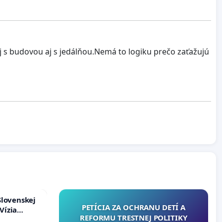
j s budovou aj s jedálňou.Nemá to logiku prečo zaťažujú
Slovenskej
PETÍCIA ZA OCHRANU DETÍ A
Vízia
REFORMU TRESTNEJ POLITIKY
rbticu?