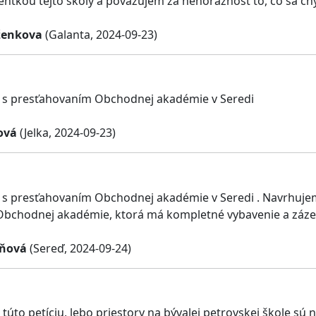
ntkou tejto školy a považujem za nehoráznosť to, čo sa chy
ženkova
(Galanta, 2024-09-23)
 s presťahovaním Obchodnej akadémie v Seredi
ová
(Jelka, 2024-09-23)
s presťahovaním Obchodnej akadémie v Seredi . Navrhujem
Obchodnej akadémie, ktorá má kompletné vybavenie a záze
aňová
(Sereď, 2024-09-24)
túto petíciu, lebo priestory na bývalej petrovskej škole sú