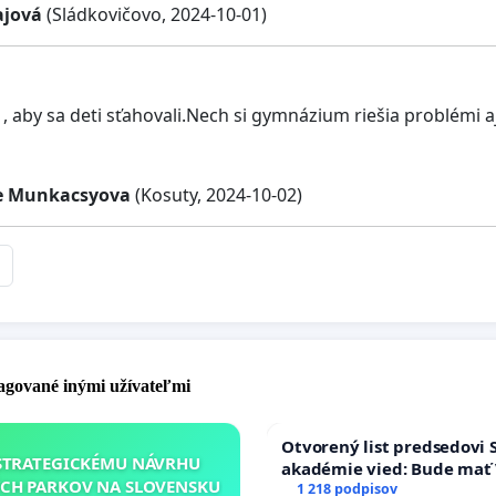
ajová
(Sládkovičovo, 2024-10-01)
, aby sa deti sťahovali.Nech si gymnázium riešia problémi a
te Munkacsyova
(Kosuty, 2024-10-02)
pagované inými užívateľmi
Otvorený list predsedovi 
STRATEGICKÉMU NÁVRHU
akadémie vied: Bude mať 
CH PARKOV NA SLOVENSKU
Slovenska 2040 mravnú ch
1 218 podpisov