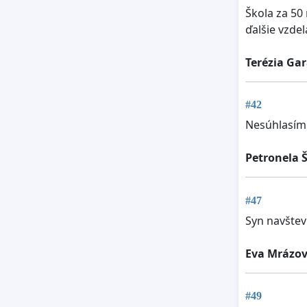
Škola za 50
ďalšie vzde
Terézia Ga
#42
Nesúhlasím
Petronela 
#47
Syn navštev
Eva Mrázo
#49