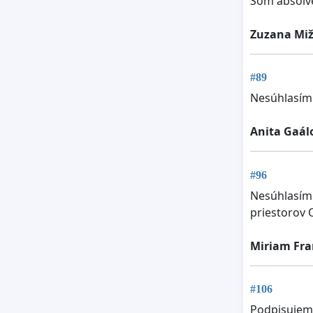
Som absolve
Zuzana Mi
#89
Nesúhlasím
Anita Gaál
#96
Nesúhlasím 
priestorov 
Miriam Fr
#106
Podpisujem 