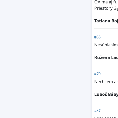
OA ma aj f
Priestory G
Tatiana Bo
#65
Nesúhlasím
Ružena La
#79
Nechcem ab
Ľuboš Báb
#87