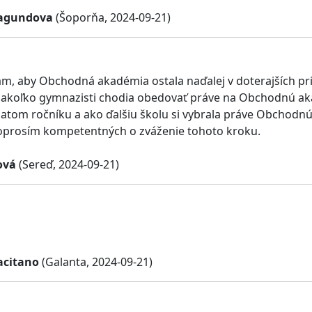
Vagundova
(Šoporňa, 2024-09-21)
lám, aby Obchodná akadémia ostala naďalej v doterajších p
 nakoľko gymnazisti chodia obedovať práve na Obchodnú 
iatom ročníku a ako ďalšiu školu si vybrala práve Obchodnú
oprosím kompetentných o zváženie tohoto kroku.
řová
(Sereď, 2024-09-21)
acitano
(Galanta, 2024-09-21)