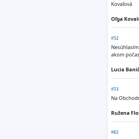
Kovaľová
Oľga Koval
#52
Nesúhlasím 
akom počas
Lucia Bani
#53
Na Obchodne
Ružena Flo
#62