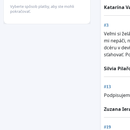
Vyberte spôsob platby, aby ste mohli
Katarína 
pokračovať.
#3
Veľmi si že
mi nepáči,
dcéru v dev
sťahovať. P
Silvia Pila
#13
Podpisujem
Zuzana Ier
#19