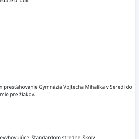
státe urobit
 presťahovanie Gymnázia Vojtecha Mihalika v Seredi do
mie pre žiakov.
 nevyhovujúce, štandardom strednej školy