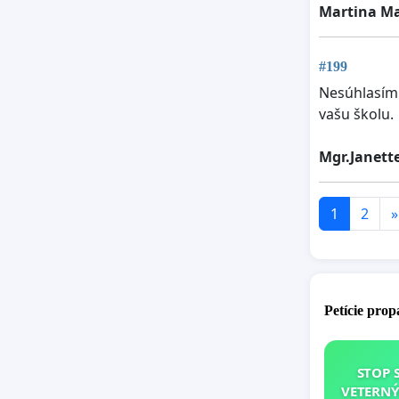
Martina M
#199
Nesúhlasím 
vašu školu.
Mgr.Janet
1
2
»
Petície pro
STOP 
VETERNÝ