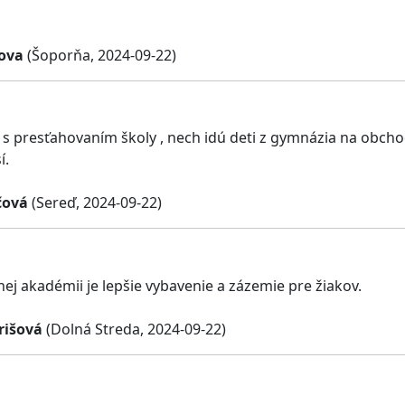
ova
(Šoporňa, 2024-09-22)
s presťahovaním školy , nech idú deti z gymnázia na obcho
í.
čová
(Sereď, 2024-09-22)
j akadémii je lepšie vybavenie a zázemie pre žiakov.
rišová
(Dolná Streda, 2024-09-22)