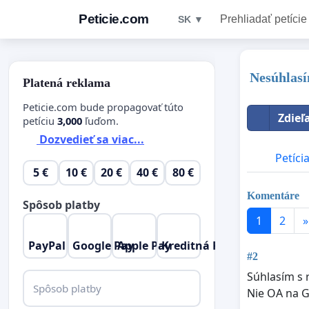
Peticie.com
Prehliadať petície
SK ▼
Nesúhlasí
Platená reklama
Peticie.com bude propagovať túto
Zdieľ
petíciu
3,000
ľuďom.
Dozvedieť sa viac...
Petíci
5 €
10 €
20 €
40 €
80 €
Komentáre
Spôsob platby
1
2
»
PayPal
Google Pay
Apple Pay
Kreditná Karta
#2
Súhlasím s 
Spôsob platby
Nie OA na G