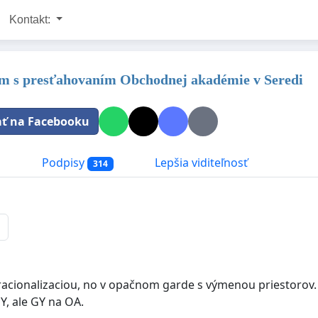
Kontakt:
m s presťahovaním Obchodnej akadémie v Seredi
ať na Facebooku
a
Podpisy
Lepšia viditeľnosť
314
racionalizaciou, no v opačnom garde s výmenou priestorov.
Y, ale GY na OA.