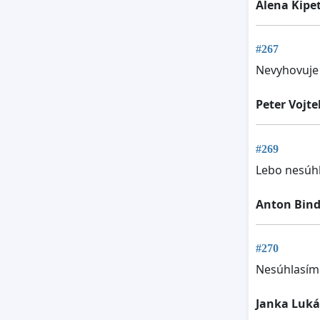
Alena Kipe
#267
Nevyhovuje 
Peter Vojte
#269
Lebo nesúhl
Anton Bind
#270
Nesúhlasím 
Janka Luk