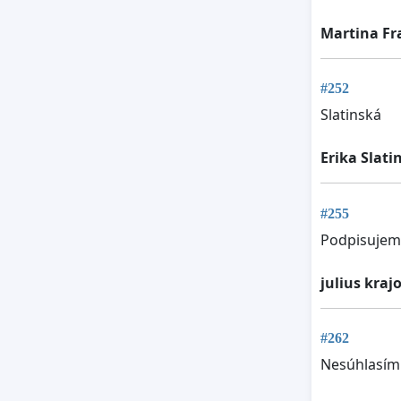
Martina Fr
#252
Slatinská
Erika Slati
#255
Podpisujem
julius kraj
#262
Nesúhlasím