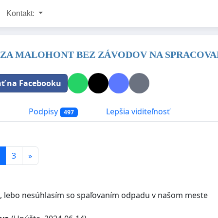
Kontakt:
A ZA MALOHONT BEZ ZÁVODOV NA SPRACOVA
ať na Facebooku
a
Podpisy
Lepšia viditeľnosť
497
3
»
, lebo nesúhlasím so spaľovaním odpadu v našom meste