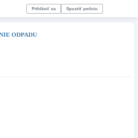
Prihlásiť sa
Spustiť petíciu
NIE ODPADU