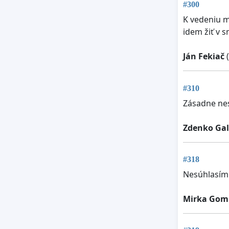
#300
K vedeniu m
idem žiť v s
Ján Fekiač
(
#310
Zásadne nes
Zdenko Gal
#318
Nesúhlasím!
Mirka Gom