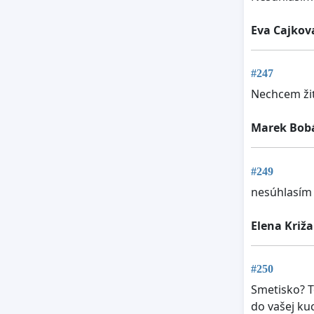
Eva Cajkov
#247
Nechcem žiť
Marek Bob
#249
nesúhlasím 
Elena Križ
#250
Smetisko? T
do vašej ku