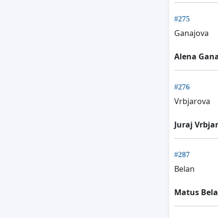
#275
Ganajova
Alena Gan
#276
Vrbjarova
Juraj Vrbja
#287
Belan
Matus Bel