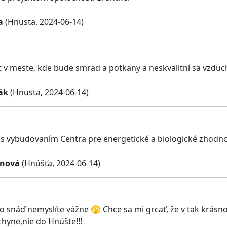
a
(Hnusta, 2024-06-14)
 v meste, kde bude smrad a potkany a neskvalitní sa vzduc
ák
(Hnusta, 2024-06-14)
s vybudovaním Centra pre energetické a biologické zhodn
anová
(Hnúšťa, 2024-06-14)
o snáď nemyslíte vážne 🫣 Chce sa mi grcať, že v tak krásno
chyne,nie do Hnúšte!!!