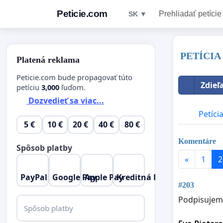
Peticie.com
Prehliadať petície
SK ▼
PETÍCI
Platená reklama
Peticie.com bude propagovať túto
Zdieľ
petíciu
3,000
ľuďom.
Dozvedieť sa viac...
Petíci
5 €
10 €
20 €
40 €
80 €
Komentáre
Spôsob platby
«
1
2
PayPal
Google Pay
Apple Pay
Kreditná Karta
#203
Podpisujem
Spôsob platby