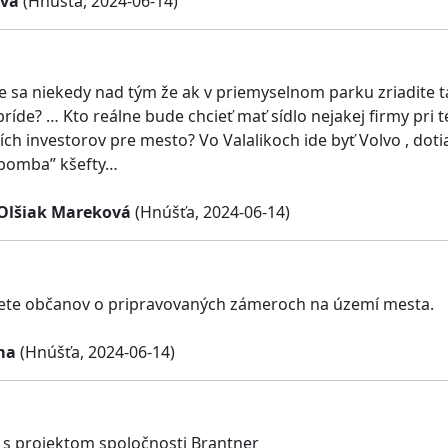
ova
(Hnúšta, 2024-06-14)
te sa niekedy nad tým že ak v priemyselnom parku zriadite t
príde? … Kto reálne bude chcieť mať sídlo nejakej firmy pri 
ších investorov pre mesto? Vo Valalikoch ide byť Volvo , do
“bomba” kšefty…
 Olšiak Mareková
(Hnúšťa, 2024-06-14)
ete občanov o pripravovaných zámeroch na území mesta.
ma
(Hnúšťa, 2024-06-14)
s projektom spoločnosti Brantner