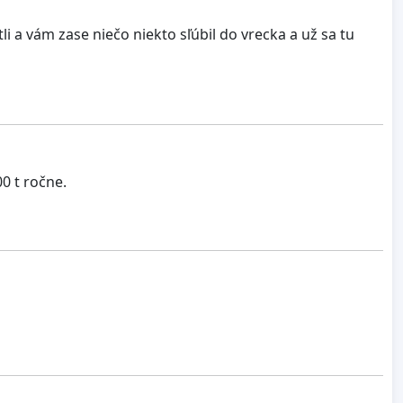
i a vám zase niečo niekto sľúbil do vrecka a už sa tu
0 t ročne.