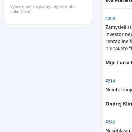
Eva Piater
Vyberte spôsob platby, aby ste mohli
pokračovať.
#208
Zamysleli s
investor ne
rentabilnej
nie takéto 
Mgr. Lucia
#214
Neinformuj
Ondrej Klí
#242
Nesúhlasím 