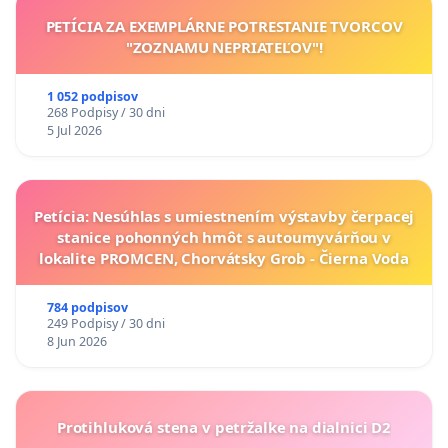
PETÍCIA ZA EXEMPLÁRNE POTRESTANIE TVORCOV
"ZOZNAMU NEPRIATEĽOV"!
1 052 podpisov
268 Podpisy / 30 dni
5 Jul 2026
Petícia: Nesúhlas s umiestnením výstavby čerpacej
stanice pohonných hmôt s autoumyvárňou v
lokalite PROMCEN, Chorvátsky Grob - Čierna Voda
784 podpisov
249 Podpisy / 30 dni
8 Jun 2026
Protihluková stena v petržalke na dialnici D2