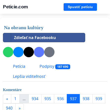
Peticie.com
Spustiť petíciu
Na obranu kultúry
Zdieľať na Facebooku
Petícia
Podpisy
187 690
Lepšia viditeľnosť
Komentáre
«
1
...
934
935
936
937
938
939
940
»