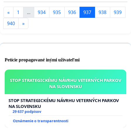
«
1
...
934
935
936
937
938
939
940
»
Petície propagované inými užívateľmi
STOP STRATEGICKÉMU NÁVRHU VETERNÝCH PARKOV
NA SLOVENSKU
STOP STRATEGICKÉMU NÁVRHU VETERNÝCH PARKOV
NA SLOVENSKU
29 637 podpisov
Oznámenie o transparentnosti