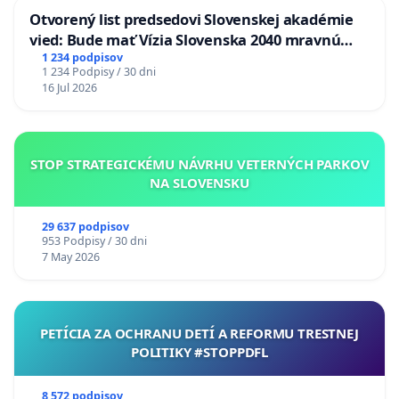
Otvorený list predsedovi Slovenskej akadémie
vied: Bude mať Vízia Slovenska 2040 mravnú
chrbticu?
1 234 podpisov
1 234 Podpisy / 30 dni
16 Jul 2026
STOP STRATEGICKÉMU NÁVRHU VETERNÝCH PARKOV
NA SLOVENSKU
29 637 podpisov
953 Podpisy / 30 dni
7 May 2026
PETÍCIA ZA OCHRANU DETÍ A REFORMU TRESTNEJ
POLITIKY #STOPPDFL
8 572 podpisov