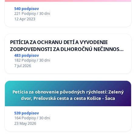
540 podpisov
221 Podpisy / 30 dni
12 Apr 2023
PETÍCIA ZA OCHRANU DETÍ A VYVODENIE
ZODPOVEDNOSTI ZA DLHOROČNÚ NEČINNOSŤ
A ZLYHANIE ŠTÁTU
483 podpisov
182 Podpisy / 30 dni
7 Jul 2026
​Petícia za obnovenie pôvodných rýchlostí: Zelený
dvor, Prešovská cesta a cesta Košice - Šaca
539 podpisov
164 Podpisy / 30 dni
23 May 2026