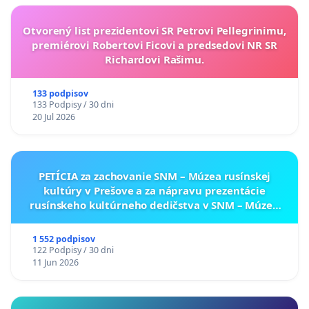
Otvorený list prezidentovi SR Petrovi Pellegrinimu,
premiérovi Robertovi Ficovi a predsedovi NR SR
Richardovi Rašimu.
133 podpisov
133 Podpisy / 30 dni
20 Jul 2026
PETÍCIA za zachovanie SNM – Múzea rusínskej
kultúry v Prešove a za nápravu prezentácie
rusínskeho kultúrneho dedičstva v SNM – Múzeu
ukrajinskej kultúry vo Svidníku
1 552 podpisov
122 Podpisy / 30 dni
11 Jun 2026