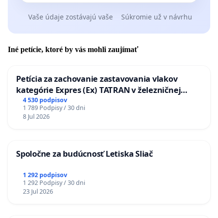
Vaše údaje zostávajú vaše
Súkromie už v návrhu
Iné petície, ktoré by vás mohli zaujímať
Petícia za zachovanie zastavovania vlakov
kategórie Expres (Ex) TATRAN v železničnej
stanici Púchov
4 530 podpisov
1 789 Podpisy / 30 dni
8 Jul 2026
Spoločne za budúcnosť Letiska Sliač
1 292 podpisov
1 292 Podpisy / 30 dni
23 Jul 2026