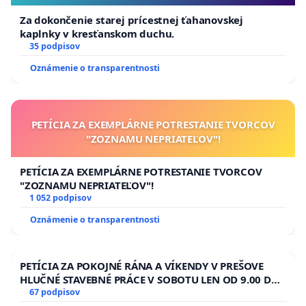
Za dokončenie starej prícestnej ťahanovskej
kaplnky v kresťanskom duchu.
35 podpisov
Oznámenie o transparentnosti
PETÍCIA ZA EXEMPLÁRNE POTRESTANIE TVORCOV
"ZOZNAMU NEPRIATEĽOV"!
PETÍCIA ZA EXEMPLÁRNE POTRESTANIE TVORCOV
"ZOZNAMU NEPRIATEĽOV"!
1 052 podpisov
Oznámenie o transparentnosti
PETÍCIA ZA POKOJNÉ RÁNA A VÍKENDY V PREŠOVE
HLUČNÉ STAVEBNÉ PRÁCE V SOBOTU LEN OD 9.00 DO
13.00 HOD., CEZ PRACOVNÝ TÝŽDEŇ CIEĽ 8.00 – 18.00
67 podpisov