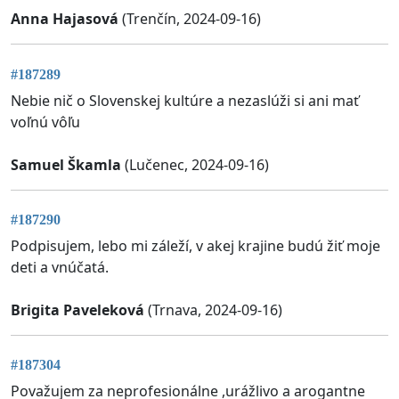
Anna Hajasová
(Trenčín, 2024-09-16)
#187289
Nebie nič o Slovenskej kultúre a nezaslúži si ani mať
voľnú vôľu
Samuel Škamla
(Lučenec, 2024-09-16)
#187290
Podpisujem, lebo mi záleží, v akej krajine budú žiť moje
deti a vnúčatá.
Brigita Paveleková
(Trnava, 2024-09-16)
#187304
Považujem za neprofesionálne ,urážlivo a arogantne