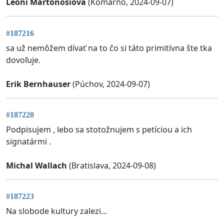
Leoni Martonošiová
(Komárno, 2024-09-07)
#187216
sa už nemôžem dívať na to čo si táto primitívna šte tka
dovoľuje.
Erik Bernhauser
(Púchov, 2024-09-07)
#187220
Podpisujem , lebo sa stotožnujem s petíciou a ich
signatármi .
Michal Wallach
(Bratislava, 2024-09-08)
#187223
Na slobode kultury zalezi…