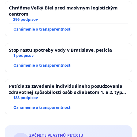
Chráňme Veľký Biel pred masívnym logistickým
centrom
296 podpisov
Oznámenie o transparentnosti
Stop rastu spotreby vody v Bratislave, peticia
1 podpisov
Oznámenie o transparentnosti
Petícia za zavedenie individuálneho posudzovania
zdravotnej spôsobilosti osôb s diabetom 1. a 2. typu
pri prijímaní do Policajného zboru SR
188 podpisov
Oznámenie o transparentnosti
ZAČNITE VLASTNÚ PETÍCIU