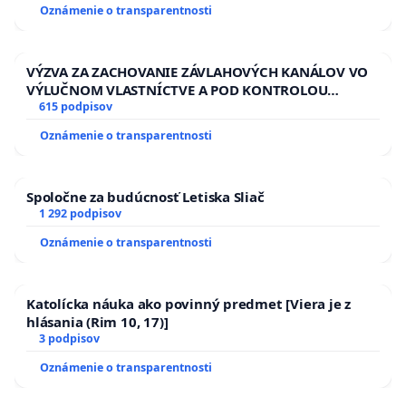
HOD. A PRAVIDELNÁ KONTROLA STAVBY C-AREA NA
Oznámenie o transparentnosti
ĎUMBIERSKEJ/MAGU
VÝZVA ZA ZACHOVANIE ZÁVLAHOVÝCH KANÁLOV VO
VÝLUČNOM VLASTNÍCTVE A POD KONTROLOU
SLOVENSKEJ REPUBLIKY & žiadosť na riešenie
615 podpisov
zanedbaného stavu závlahových a odvodňovacích
Oznámenie o transparentnosti
kanálov na Slovensku
Spoločne za budúcnosť Letiska Sliač
1 292 podpisov
Oznámenie o transparentnosti
Katolícka náuka ako povinný predmet [Viera je z
hlásania (Rim 10, 17)]
3 podpisov
Oznámenie o transparentnosti