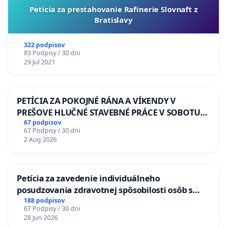
Peticia za prestahovanie Rafinerie Slovnaft z
Bratislavy
322 podpisov
83 Podpisy / 30 dni
29 Jul 2021
PETÍCIA ZA POKOJNÉ RÁNA A VÍKENDY V
PREŠOVE HLUČNÉ STAVEBNÉ PRÁCE V SOBOTU
LEN OD 9.00 DO 13.00 HOD., CEZ PRACOVNÝ
67 podpisov
67 Podpisy / 30 dni
TÝŽDEŇ CIEĽ 8.00 – 18.00 HOD. A PRAVIDELNÁ
2 Aug 2026
KONTROLA STAVBY C-AREA NA
ĎUMBIERSKEJ/MAGU
Petícia za zavedenie individuálneho
posudzovania zdravotnej spôsobilosti osôb s
diabetom 1. a 2. typu pri prijímaní do
188 podpisov
67 Podpisy / 30 dni
Policajného zboru SR
28 Jun 2026