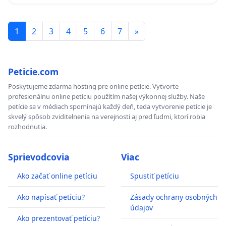
1
2
3
4
5
6
7
»
Peticie.com
Poskytujeme zdarma hosting pre online petície. Vytvorte
profesionálnu online petíciu použítím našej výkonnej služby. Naše
petície sa v médiach spomínajú každý deň, teda vytvorenie petície je
skvelý spôsob zviditelnenia na verejnosti aj pred ľudmi, ktorí robia
rozhodnutia.
Sprievodcovia
Viac
Ako začať online petíciu
Spustiť petíciu
Ako napísať petíciu?
Zásady ochrany osobných
údajov
Ako prezentovať petíciu?