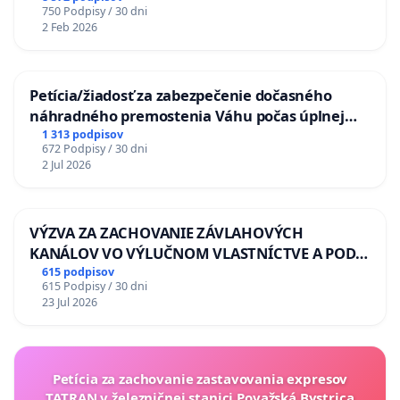
750 Podpisy / 30 dni
2 Feb 2026
Petícia/žiadosť za zabezpečenie dočasného
náhradného premostenia Váhu počas úplnej
uzávery Vážskeho mosta v Komárne
1 313 podpisov
672 Podpisy / 30 dni
2 Jul 2026
VÝZVA ZA ZACHOVANIE ZÁVLAHOVÝCH
KANÁLOV VO VÝLUČNOM VLASTNÍCTVE A POD
KONTROLOU SLOVENSKEJ REPUBLIKY & žiadosť
615 podpisov
615 Podpisy / 30 dni
na riešenie zanedbaného stavu závlahových a
23 Jul 2026
odvodňovacích kanálov na Slovensku
Petícia za zachovanie zastavovania expresov
TATRAN v železničnej stanici Považská Bystrica