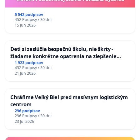
5 542 podpisov
452 Podpisy / 30 dni
15 Jun 2026
Deti si zaslúžia bezpečnú školu, nie škrty -
žiadame konkrétne opatrenia na zlepšenie
situácie v školstve
1 923 podpisov
432 Podpisy / 30 dni
21 Jun 2026
Chráňme Veľký Biel pred masívnym logistickým
centrom
296 podpisov
296 Podpisy / 30 dni
23 Jul 2026