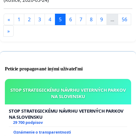
«
1
2
3
4
5
6
7
8
9
...
56
»
Petície propagované inými užívateľmi
STOP STRATEGICKÉMU NÁVRHU VETERNÝCH PARKOV
NA SLOVENSKU
STOP STRATEGICKÉMU NÁVRHU VETERNÝCH PARKOV
NA SLOVENSKU
29 700 podpisov
Oznámenie o transparentnosti