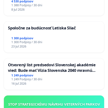
stanici Púchov
4 530 podpisov
1 388 Podpisy / 30 dni
8 Jul 2026
Spoločne za budúcnosť Letiska Sliač
1 300 podpisov
1 300 Podpisy / 30 dni
23 Jul 2026
Otvorený list predsedovi Slovenskej akadémie
vied: Bude mať Vízia Slovenska 2040 mravnú
chrbticu?
1 249 podpisov
1 249 Podpisy / 30 dni
16 Jul 2026
STOP STRATEGICKÉMU NÁVRHU VETERNÝCH PARKOV