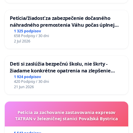
Petícia/žiadosť za zabezpečenie dočasného
náhradného premostenia Váhu počas úplnej
uzávery Vážskeho mosta v Komárne
1 325 podpisov
658 Podpisy / 30 dni
2 Jul 2026
Deti si zaslúžia bezpečnú školu, nie škrty -
žiadame konkrétne opatrenia na zlepšenie
situácie v školstve
1 924 podpisov
420 Podpisy / 30 dni
21 Jun 2026
Petícia za zachovanie zastavovania expresov
TATRAN v železničnej stanici Považská Bystrica