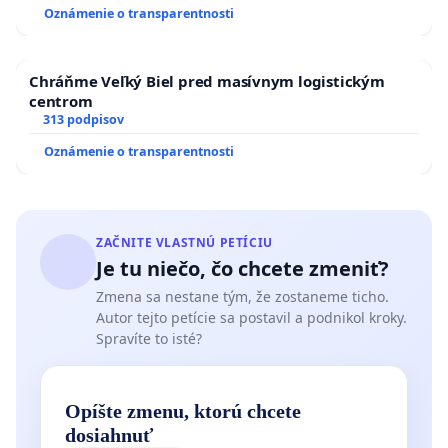
HOD. A PRAVIDELNÁ KONTROLA STAVBY C-AREA NA
Oznámenie o transparentnosti
ĎUMBIERSKEJ/MAGU
Chráňme Veľký Biel pred masívnym logistickým
centrom
313 podpisov
Oznámenie o transparentnosti
ZAČNITE VLASTNÚ PETÍCIU
Je tu niečo, čo chcete zmeniť?
Zmena sa nestane tým, že zostaneme ticho.
Autor tejto petície sa postavil a podnikol kroky.
Spravíte to isté?
Opíšte zmenu, ktorú chcete
dosiahnuť