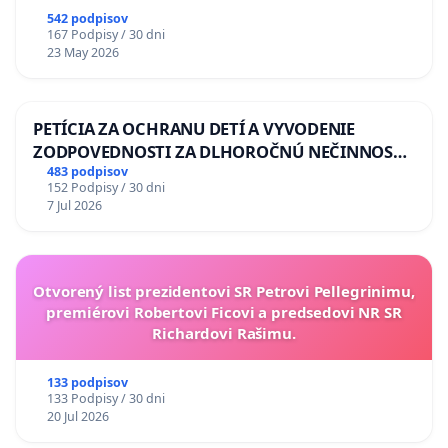
542 podpisov
167 Podpisy / 30 dni
23 May 2026
PETÍCIA ZA OCHRANU DETÍ A VYVODENIE
ZODPOVEDNOSTI ZA DLHOROČNÚ NEČINNOSŤ
A ZLYHANIE ŠTÁTU
483 podpisov
152 Podpisy / 30 dni
7 Jul 2026
Otvorený list prezidentovi SR Petrovi Pellegrinimu,
premiérovi Robertovi Ficovi a predsedovi NR SR
Richardovi Rašimu.
133 podpisov
133 Podpisy / 30 dni
20 Jul 2026