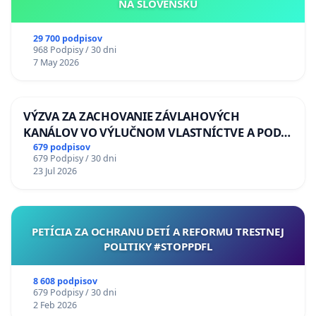
NA SLOVENSKU
29 700 podpisov
968 Podpisy / 30 dni
7 May 2026
VÝZVA ZA ZACHOVANIE ZÁVLAHOVÝCH
KANÁLOV VO VÝLUČNOM VLASTNÍCTVE A POD
KONTROLOU SLOVENSKEJ REPUBLIKY & žiadosť
679 podpisov
679 Podpisy / 30 dni
na riešenie zanedbaného stavu závlahových a
23 Jul 2026
odvodňovacích kanálov na Slovensku
PETÍCIA ZA OCHRANU DETÍ A REFORMU TRESTNEJ
POLITIKY #STOPPDFL
8 608 podpisov
679 Podpisy / 30 dni
2 Feb 2026