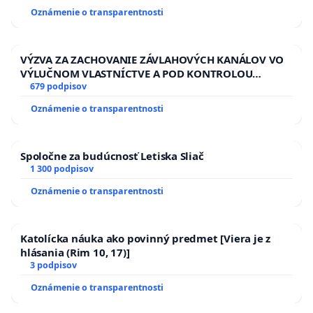
Oznámenie o transparentnosti
VÝZVA ZA ZACHOVANIE ZÁVLAHOVÝCH KANÁLOV VO
VÝLUČNOM VLASTNÍCTVE A POD KONTROLOU
SLOVENSKEJ REPUBLIKY & žiadosť na riešenie
679 podpisov
zanedbaného stavu závlahových a odvodňovacích
Oznámenie o transparentnosti
kanálov na Slovensku
Spoločne za budúcnosť Letiska Sliač
1 300 podpisov
Oznámenie o transparentnosti
Katolícka náuka ako povinný predmet [Viera je z
hlásania (Rim 10, 17)]
3 podpisov
Oznámenie o transparentnosti