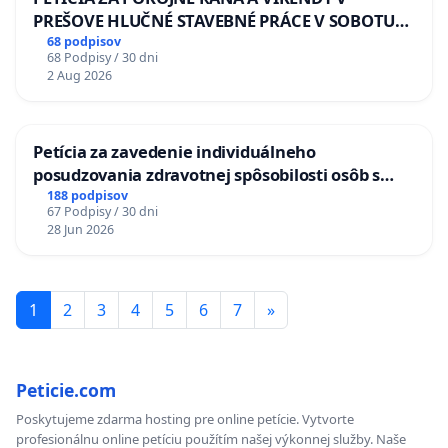
PREŠOVE HLUČNÉ STAVEBNÉ PRÁCE V SOBOTU
LEN OD 9.00 DO 13.00 HOD., CEZ PRACOVNÝ
68 podpisov
68 Podpisy / 30 dni
TÝŽDEŇ CIEĽ 8.00 – 18.00 HOD. A PRAVIDELNÁ
2 Aug 2026
KONTROLA STAVBY C-AREA NA
ĎUMBIERSKEJ/MAGU
Petícia za zavedenie individuálneho
posudzovania zdravotnej spôsobilosti osôb s
diabetom 1. a 2. typu pri prijímaní do
188 podpisov
67 Podpisy / 30 dni
Policajného zboru SR
28 Jun 2026
1
2
3
4
5
6
7
»
Peticie.com
Poskytujeme zdarma hosting pre online petície. Vytvorte
profesionálnu online petíciu použítím našej výkonnej služby. Naše