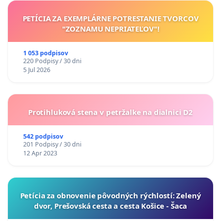
PETÍCIA ZA EXEMPLÁRNE POTRESTANIE TVORCOV
"ZOZNAMU NEPRIATEĽOV"!
1 053 podpisov
220 Podpisy / 30 dni
5 Jul 2026
Protihluková stena v petržalke na dialnici D2
542 podpisov
201 Podpisy / 30 dni
12 Apr 2023
​Petícia za obnovenie pôvodných rýchlostí: Zelený
dvor, Prešovská cesta a cesta Košice - Šaca