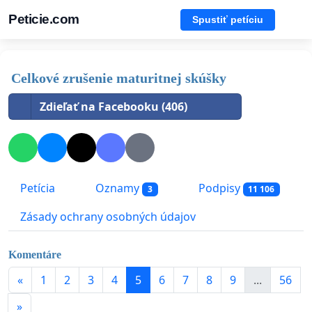
Peticie.com
Spustiť petíciu
Celkové zrušenie maturitnej skúšky
Zdieľať na Facebooku (406)
Petícia
Oznamy
Podpisy
3
11 106
Zásady ochrany osobných údajov
Komentáre
«
1
2
3
4
5
6
7
8
9
...
56
»