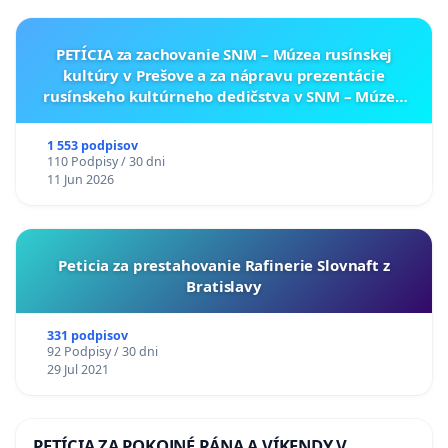
PETÍCIA za zachovanie SNM – Múzea rusínskej
kultúry v Prešove a za nápravu prezentácie
rusínskeho kultúrneho dedičstva v SNM – Múzeu
ukrajinskej kultúry vo Svidníku
1 553 podpisov
110 Podpisy / 30 dni
11 Jun 2026
Peticia za prestahovanie Rafinerie Slovnaft z
Bratislavy
331 podpisov
92 Podpisy / 30 dni
29 Jul 2021
PETÍCIA ZA POKOJNÉ RÁNA A VÍKENDY V