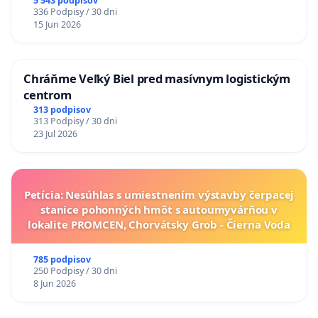
5 543 podpisov
336 Podpisy / 30 dni
15 Jun 2026
Chráňme Veľký Biel pred masívnym logistickým
centrom
313 podpisov
313 Podpisy / 30 dni
23 Jul 2026
Petícia: Nesúhlas s umiestnením výstavby čerpacej
stanice pohonných hmôt s autoumyvárňou v
lokalite PROMCEN, Chorvátsky Grob - Čierna Voda
785 podpisov
250 Podpisy / 30 dni
8 Jun 2026