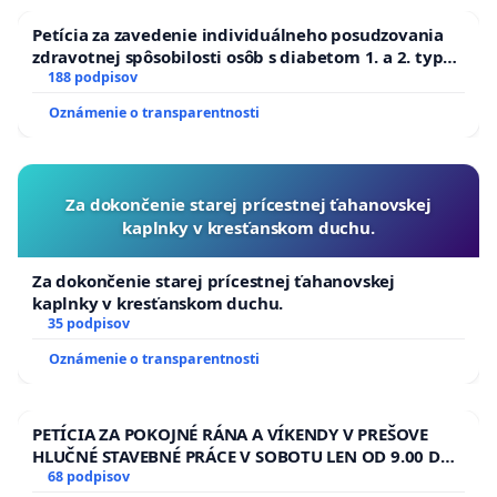
Petícia za zavedenie individuálneho posudzovania
zdravotnej spôsobilosti osôb s diabetom 1. a 2. typu
pri prijímaní do Policajného zboru SR
188 podpisov
Oznámenie o transparentnosti
Za dokončenie starej prícestnej ťahanovskej
kaplnky v kresťanskom duchu.
Za dokončenie starej prícestnej ťahanovskej
kaplnky v kresťanskom duchu.
35 podpisov
Oznámenie o transparentnosti
PETÍCIA ZA POKOJNÉ RÁNA A VÍKENDY V PREŠOVE
HLUČNÉ STAVEBNÉ PRÁCE V SOBOTU LEN OD 9.00 DO
13.00 HOD., CEZ PRACOVNÝ TÝŽDEŇ CIEĽ 8.00 – 18.00
68 podpisov