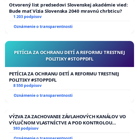
Otvorený list predsedovi Slovenskej akadémie vied:
Bude mať Vízia Slovenska 2040 mravnú chrbticu?
1 203 podpisov
Oznámenie o transparentnosti
PETÍCIA ZA OCHRANU DETÍ A REFORMU TRESTNEJ
POLITIKY #STOPPDFL
PETÍCIA ZA OCHRANU DETÍ A REFORMU TRESTNEJ
POLITIKY #STOPPDFL
8 550 podpisov
Oznámenie o transparentnosti
VÝZVA ZA ZACHOVANIE ZÁVLAHOVÝCH KANÁLOV VO
VÝLUČNOM VLASTNÍCTVE A POD KONTROLOU
SLOVENSKEJ REPUBLIKY & žiadosť na riešenie
593 podpisov
zanedbaného stavu závlahových a odvodňovacích
Oznámenie o transparentnosti