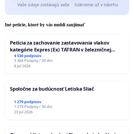
Vaše údaje zostávajú vaše
Súkromie už v návrhu
Iné petície, ktoré by vás mohli zaujímať
Petícia za zachovanie zastavovania vlakov
kategórie Expres (Ex) TATRAN v železničnej
stanici Púchov
4 530 podpisov
3 364 Podpisy / 30 dni
8 Jul 2026
Spoločne za budúcnosť Letiska Sliač
1 279 podpisov
1 279 Podpisy / 30 dni
23 Jul 2026