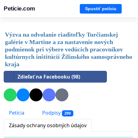
Peticie.com
Spustiť petíciu
Výzva na odvolanie riaditeľky Turčianskej
galérie v Martine a za nastavenie nových
podmienok pri výbere vedúcich pracovníkov
kultúrnych inštitúcií Žilinského samosprávneho
kraja
Zdieľať na Facebooku (98)
Petícia
Podpisy
290
Zásady ochrany osobných údajov