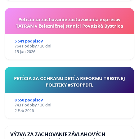
Petícia za zachovanie zastavovania expresov
TATRAN v železničnej stanici Považská Bystrica
5 541 podpisov
764 Podpisy / 30 dni
15 Jun 2026
PETÍCIA ZA OCHRANU DETÍ A REFORMU TRESTNEJ
POLITIKY #STOPPDFL
8 550 podpisov
743 Podpisy / 30 dni
2 Feb 2026
VÝZVA ZA ZACHOVANIE ZÁVLAHOVÝCH