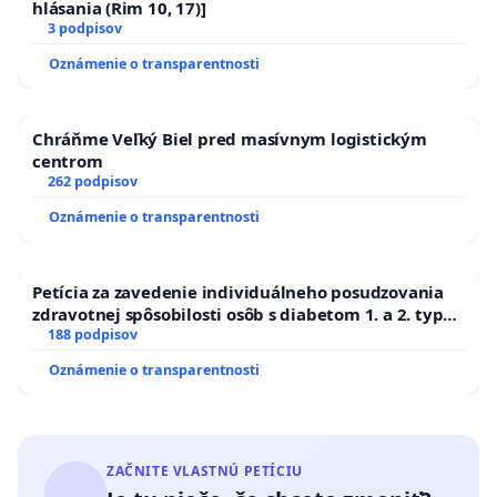
hlásania (Rim 10, 17)]
3 podpisov
Oznámenie o transparentnosti
Chráňme Veľký Biel pred masívnym logistickým
centrom
262 podpisov
Oznámenie o transparentnosti
Petícia za zavedenie individuálneho posudzovania
zdravotnej spôsobilosti osôb s diabetom 1. a 2. typu
pri prijímaní do Policajného zboru SR
188 podpisov
Oznámenie o transparentnosti
ZAČNITE VLASTNÚ PETÍCIU