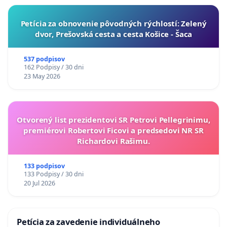
​Petícia za obnovenie pôvodných rýchlostí: Zelený
dvor, Prešovská cesta a cesta Košice - Šaca
537 podpisov
162 Podpisy / 30 dni
23 May 2026
Otvorený list prezidentovi SR Petrovi Pellegrinimu,
premiérovi Robertovi Ficovi a predsedovi NR SR
Richardovi Rašimu.
133 podpisov
133 Podpisy / 30 dni
20 Jul 2026
Petícia za zavedenie individuálneho