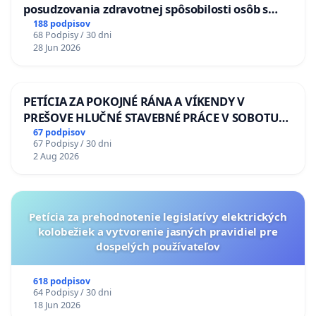
posudzovania zdravotnej spôsobilosti osôb s
diabetom 1. a 2. typu pri prijímaní do
188 podpisov
68 Podpisy / 30 dni
Policajného zboru SR
28 Jun 2026
PETÍCIA ZA POKOJNÉ RÁNA A VÍKENDY V
PREŠOVE HLUČNÉ STAVEBNÉ PRÁCE V SOBOTU
LEN OD 9.00 DO 13.00 HOD., CEZ PRACOVNÝ
67 podpisov
67 Podpisy / 30 dni
TÝŽDEŇ CIEĽ 8.00 – 18.00 HOD. A PRAVIDELNÁ
2 Aug 2026
KONTROLA STAVBY C-AREA NA
ĎUMBIERSKEJ/MAGU
Petícia za prehodnotenie legislatívy elektrických
kolobežiek a vytvorenie jasných pravidiel pre
dospelých používateľov
618 podpisov
64 Podpisy / 30 dni
18 Jun 2026