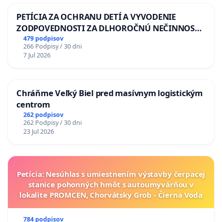
PETÍCIA ZA OCHRANU DETÍ A VYVODENIE
ZODPOVEDNOSTI ZA DLHOROČNÚ NEČINNOSŤ
A ZLYHANIE ŠTÁTU
479 podpisov
266 Podpisy / 30 dni
7 Jul 2026
Chráňme Veľký Biel pred masívnym logistickým
centrom
262 podpisov
262 Podpisy / 30 dni
23 Jul 2026
Petícia: Nesúhlas s umiestnením výstavby čerpacej
stanice pohonných hmôt s autoumyvárňou v
lokalite PROMCEN, Chorvátsky Grob - Čierna Voda
784 podpisov