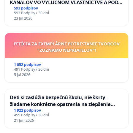
KANÁLOV VO VÝLUČNOM VLASTNÍCTVE A POD
KONTROLOU SLOVENSKEJ REPUBLIKY & žiadosť
593 podpisov
593 Podpisy / 30 dni
na riešenie zanedbaného stavu závlahových a
23 Jul 2026
odvodňovacích kanálov na Slovensku
PETÍCIA ZA EXEMPLÁRNE POTRESTANIE TVORCOV
"ZOZNAMU NEPRIATEĽOV"!
1 052 podpisov
491 Podpisy / 30 dni
5 Jul 2026
Deti si zaslúžia bezpečnú školu, nie škrty -
žiadame konkrétne opatrenia na zlepšenie
situácie v školstve
1 922 podpisov
455 Podpisy / 30 dni
21 Jun 2026