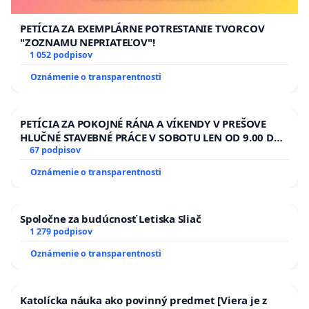
PETÍCIA ZA EXEMPLÁRNE POTRESTANIE TVORCOV
"ZOZNAMU NEPRIATEĽOV"!
1 052 podpisov
Oznámenie o transparentnosti
PETÍCIA ZA POKOJNÉ RÁNA A VÍKENDY V PREŠOVE
HLUČNÉ STAVEBNÉ PRÁCE V SOBOTU LEN OD 9.00 DO
13.00 HOD., CEZ PRACOVNÝ TÝŽDEŇ CIEĽ 8.00 – 18.00
67 podpisov
HOD. A PRAVIDELNÁ KONTROLA STAVBY C-AREA NA
Oznámenie o transparentnosti
ĎUMBIERSKEJ/MAGU
Spoločne za budúcnosť Letiska Sliač
1 279 podpisov
Oznámenie o transparentnosti
Katolícka náuka ako povinný predmet [Viera je z