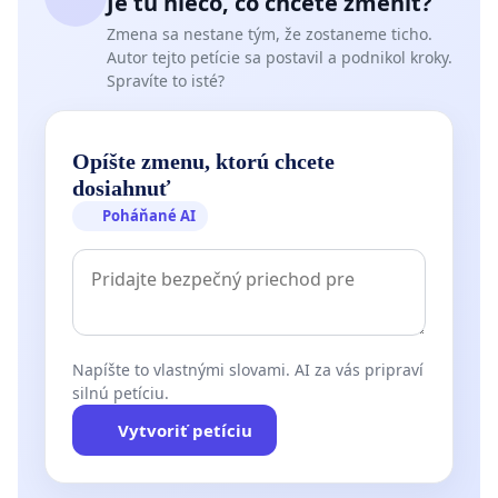
Je tu niečo, čo chcete zmeniť?
Zmena sa nestane tým, že zostaneme ticho.
Autor tejto petície sa postavil a podnikol kroky.
Spravíte to isté?
Opíšte zmenu, ktorú chcete
dosiahnuť
Poháňané AI
Napíšte to vlastnými slovami. AI za vás pripraví
silnú petíciu.
Vytvoriť petíciu