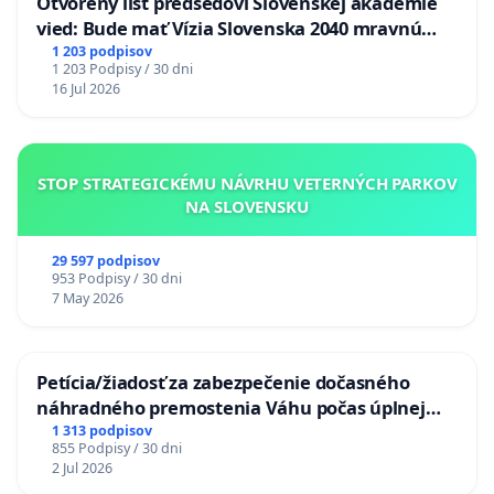
Otvorený list predsedovi Slovenskej akadémie
vied: Bude mať Vízia Slovenska 2040 mravnú
chrbticu?
1 203 podpisov
1 203 Podpisy / 30 dni
16 Jul 2026
STOP STRATEGICKÉMU NÁVRHU VETERNÝCH PARKOV
NA SLOVENSKU
29 597 podpisov
953 Podpisy / 30 dni
7 May 2026
Petícia/žiadosť za zabezpečenie dočasného
náhradného premostenia Váhu počas úplnej
uzávery Vážskeho mosta v Komárne
1 313 podpisov
855 Podpisy / 30 dni
2 Jul 2026