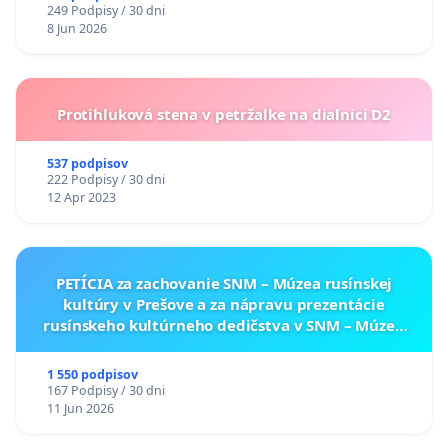
249 Podpisy / 30 dni
8 Jun 2026
Protihluková stena v petržalke na dialnici D2
537 podpisov
222 Podpisy / 30 dni
12 Apr 2023
PETÍCIA za zachovanie SNM – Múzea rusínskej
kultúry v Prešove a za nápravu prezentácie
rusínskeho kultúrneho dedičstva v SNM – Múzeu
ukrajinskej kultúry vo Svidníku
1 550 podpisov
167 Podpisy / 30 dni
11 Jun 2026