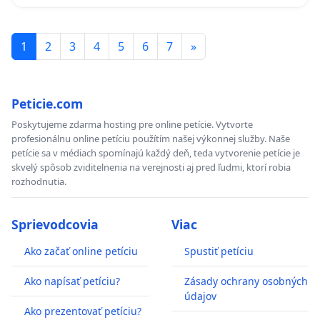
1
2
3
4
5
6
7
»
Peticie.com
Poskytujeme zdarma hosting pre online petície. Vytvorte
profesionálnu online petíciu použítím našej výkonnej služby. Naše
petície sa v médiach spomínajú každý deň, teda vytvorenie petície je
skvelý spôsob zviditelnenia na verejnosti aj pred ľudmi, ktorí robia
rozhodnutia.
Sprievodcovia
Viac
Ako začať online petíciu
Spustiť petíciu
Ako napísať petíciu?
Zásady ochrany osobných
údajov
Ako prezentovať petíciu?