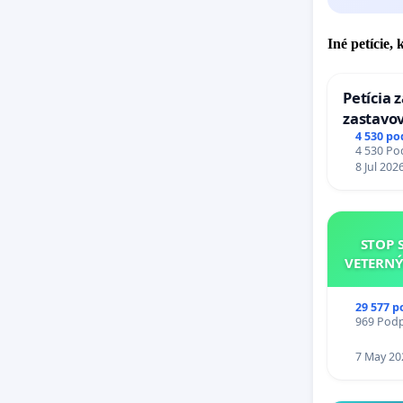
Iné petície,
Petícia 
zastavov
Expres (
4 530 po
4 530 Pod
stanici 
8 Jul 202
STOP 
VETERNÝ
29 577 p
969 Podpi
7 May 20