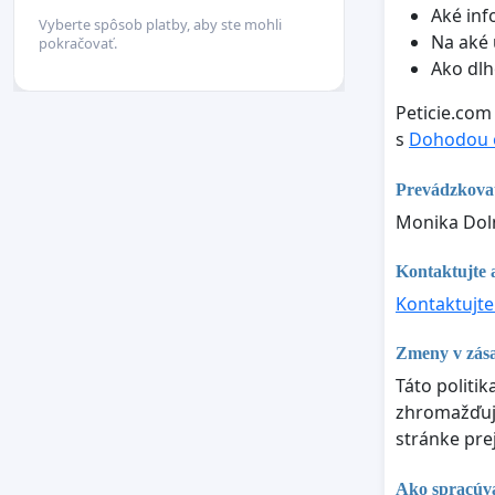
Aké inf
Vyberte spôsob platby, aby ste mohli
Na aké 
pokračovať.
Ako dlh
Peticie.com
s
Dohodou o
Prevádzkova
Monika Doln
Kontaktujte a
Kontaktujte
Zmeny v zás
Táto politi
zhromažďujú
stránke pre
Ako spracúva