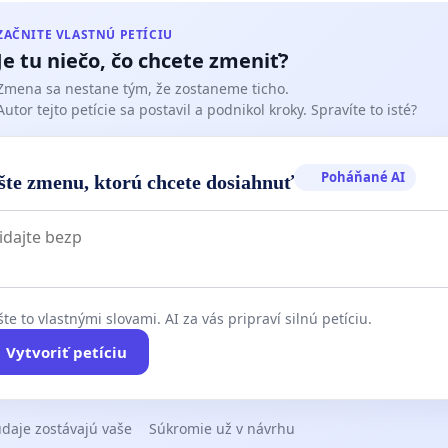
ZAČNITE VLASTNÚ PETÍCIU
Je tu niečo, čo chcete zmeniť?
Zmena sa nestane tým, že zostaneme ticho.
Autor tejto petície sa postavil a podnikol kroky. Spravíte to isté?
Poháňané AI
šte zmenu, ktorú chcete dosiahnuť
te to vlastnými slovami. AI za vás pripraví silnú petíciu.
Vytvoriť petíciu
daje zostávajú vaše
Súkromie už v návrhu