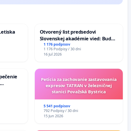
Letiska
Otvorený list predsedovi
Slovenskej akadémie vied: Bude
mať Vízia Slovenska 2040 mravnú
1 176 podpisov
1 176 Podpisy / 30 dni
chrbticu?
16 Jul 2026
zpečenie
Petícia za zachovanie zastavovania
expresov TATRAN v železničnej
s úplnej
stanici Považská Bystrica
a v
5 541 podpisov
792 Podpisy / 30 dni
15 Jun 2026