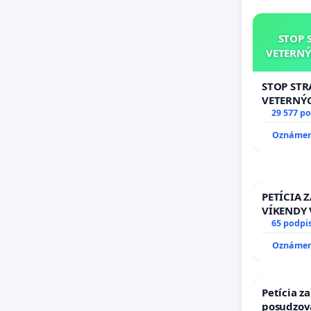
STOP 
VETERNÝ
STOP ST
VETERNÝ
29 577 p
Oznámeni
PETÍCIA 
VÍKENDY 
STAVEBNÉ
65 podpi
9.00 DO 
Oznámeni
TÝŽDEŇ CI
PRAVIDEL
AREA NA
Petícia z
posudzov