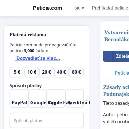
Peticie.com
Prehliadať petície
SK ▼
Vytvoreni
Platená reklama
Bernolák
Peticie.com bude propagovať túto
petíciu
3,000
ľuďom.
Zdieľ
Dozvedieť sa viac...
5 €
10 €
20 €
40 €
80 €
Petíci
Spôsob platby
Zásady oc
Podunajsk
PayPal
Google Pay
Apple Pay
Kreditná Karta
Tieto zásad
Autor petíc
Spôsob platby
volieb urob