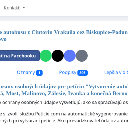
Kontakt:
e autobusu z Cintorín Vrakuňa cez Biskupice-Poduna
ovo
ať na Facebooku
a
Oznamy
Podpisy
Lepšia vidi
1
806
hrany osobných údajov pre petíciu "
Vytvorenie auto
á, Most, Malinovo, Zálesie, Ivanka a konečná Bern
y ochrany osobných údajov vysvetľujú, ako sa spracúvajú oso
ie si zvolil službu Peticie.com na automatické vygenerovan
ených pri vytváraní petície. Ako prevádzkovateľ údajov auto