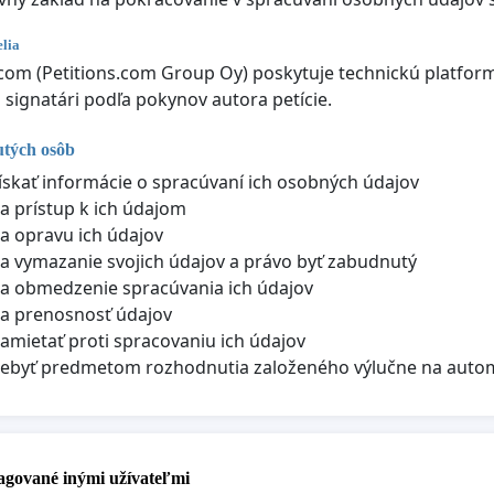
lia
.com (Petitions.com Group Oy) poskytuje technickú platform
i signatári podľa pokynov autora petície.
utých osôb
ískať informácie o spracúvaní ich osobných údajov
a prístup k ich údajom
a opravu ich údajov
a vymazanie svojich údajov a právo byť zabudnutý
a obmedzenie spracúvania ich údajov
a prenosnosť údajov
amietať proti spracovaniu ich údajov
nebyť predmetom rozhodnutia založeného výlučne na auto
pagované inými užívateľmi