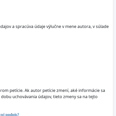
dajov a spracúva údaje výlučne v mene autora, v súlade
om petície. Ak autor petície zmení, aké informácie sa
 dobu uchovávania údajov, tieto zmeny sa na tejto
voj podpis?