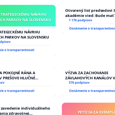
Otvorený list predsedovi 
STRATEGICKÉMU NÁVRHU
akadémie vied: Bude mať 
CH PARKOV NA SLOVENSKU
Slovenska 2040 mravnú ch
1 176 podpisov
Oznámenie o transparentnos
RATEGICKÉMU NÁVRHU
CH PARKOV NA SLOVENSKU
odpisov
e o transparentnosti
ZA POKOJNÉ RÁNA A
VÝZVA ZA ZACHOVANIE
V PREŠOVE HLUČNÉ
ZÁVLAHOVÝCH KANÁLOV 
 PRÁCE V SOBOTU LEN OD
sov
VÝLUČNOM VLASTNÍCTVE 
576 podpisov
13.00 HOD., CEZ PRACOVNÝ
KONTROLOU SLOVENSKEJ 
e o transparentnosti
Oznámenie o transparentnos
EĽ 8.00 – 18.00 HOD. A
& žiadosť na riešenie za
NÁ KONTROLA STAVBY C-
stavu závlahových a odvo
 ĎUMBIERSKEJ/MAGU
kanálov na Slovensku
a zavedenie individuálneho
PETÍCIA ZA EXEMPL
ania zdravotnej