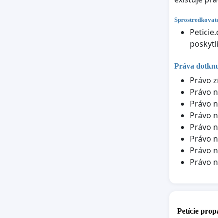
Sprostredkovate
Peticie
poskytl
Práva dotkn
Právo z
Právo n
Právo n
Právo n
Právo n
Právo n
Právo n
Právo 
Petície pro