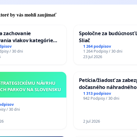
 ktoré by vás mohli zaujímať
za zachovanie
Spoločne za budúcnosť 
ania vlakov kategórie
Sliač
Ex) TATRAN v železničnej
dpisov
1 264 podpisov
pisy / 30 dni
1 264 Podpisy / 30 dni
Púchov
6
23 Jul 2026
Petícia/žiadosť za zabe
STRATEGICKÉMU NÁVRHU
dočasného náhradného
CH PARKOV NA SLOVENSKU
premostenia Váhu poča
1 313 podpisov
942 Podpisy / 30 dni
uzávery Vážskeho most
odpisov
Komárne
sy / 30 dni
26
2 Jul 2026