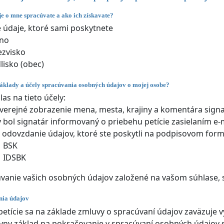
e o mne spracúvate a ako ich získavate?
údaje, ktoré sami poskytnete
no
ezvisko
lisko (obec)
áklady a účely spracúvania osobných údajov o mojej osobe?
las na tieto účely:
verejné zobrazenie mena, mesta, krajiny a komentára signa
 bol signatár informovaný o priebehu petície zasielaním e-
 odovzdanie údajov, ktoré ste poskytli na podpisovom form
BSK
IDSBK
úvanie vašich osobných údajov založené na vašom súhlase, 
nia údajov
 petície sa na základe zmluvy o spracúvaní údajov zaväzuje v
ávny základ na pokračovanie v spracúvaní osobných údajov 