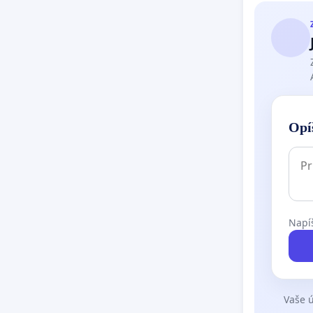
Opí
Napíš
Vaše ú