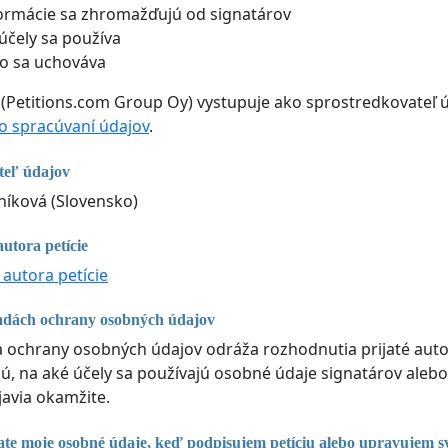
ormácie sa zhromažďujú od signatárov
účely sa používa
o sa uchováva
 (Petitions.com Group Oy) vystupuje ako sprostredkovateľ ú
 spracúvaní údajov
.
teľ údajov
íková (Slovensko)
utora petície
 autora petície
adách ochrany osobných údajov
ka ochrany osobných údajov odráža rozhodnutia prijaté autor
, na aké účely sa používajú osobné údaje signatárov alebo
javia okamžite.
te moje osobné údaje, keď podpisujem petíciu alebo upravujem s