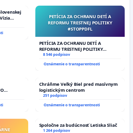
Slovenskej
PETÍCIA ZA OCHRANU DETÍ A
Vízia
REFORMU TRESTNEJ POLITIKY
rbticu?
#STOPPDFL
ti
PETÍCIA ZA OCHRANU DETÍ A
REFORMU TRESTNEJ POLITIKY
#STOPPDFL
8 546 podpisov
Oznámenie o transparentnosti
Chráňme Veľký Biel pred masívnym
VO
logistickým centrom
A POD
251 podpisov
REPUBLIKY
ti
Oznámenie o transparentnosti
nedbaného
dňovacích
Spoločne za budúcnosť Letiska Sliač
ÁRNE
1 264 podpisov