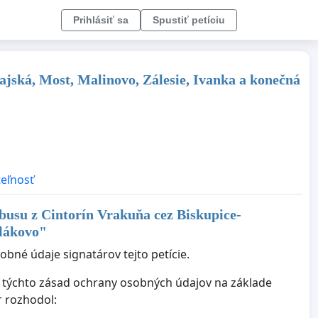
Prihlásiť sa
Spustiť petíciu
jská, Most, Malinovo, Zálesie, Ivanka a konečná
teľnosť
busu z Cintorín Vrakuňa cez Biskupice-
olákovo
"
bné údaje signatárov tejto petície.
ie týchto zásad ochrany osobných údajov na základe
r rozhodol: