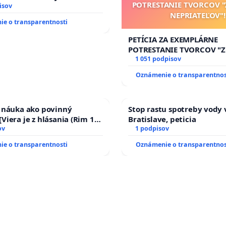
POTRESTANIE TVORCOV 
sti osôb s diabetom 1. a 2.
isov
NEPRIATEĽOV"!
prijímaní do Policajného
e o transparentnosti
PETÍCIA ZA EXEMPLÁRNE
POTRESTANIE TVORCOV 
NEPRIATEĽOV"!
1 051 podpisov
Oznámenie o transparentnos
a náuka ako povinný
Stop rastu spotreby vody 
Viera je z hlásania (Rim 10,
Bratislave, peticia
ov
1 podpisov
e o transparentnosti
Oznámenie o transparentnos