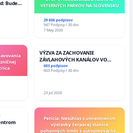
d: Bude
VETERNÝCH PARKOV NA SLOVENSKU
40 mravnú
29 606 podpisov
947 Podpisy / 30 dni
7 May 2026
VÝZVA ZA ZACHOVANIE
stavovania
ZÁVLAHOVÝCH KANÁLOV VO
zničnej
VÝLUČNOM VLASTNÍCTVE A POD
603 podpisov
trica
603 Podpisy / 30 dni
KONTROLOU SLOVENSKEJ
REPUBLIKY & žiadosť na riešenie
zanedbaného stavu závlahových
a odvodňovacích kanálov na
23 Jul 2026
Slovensku
d
Petícia: Nesúhlas s umiestnením
entrom
výstavby čerpacej stanice
pohonných hmôt s autoumyvárňou