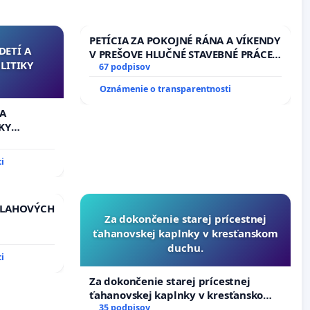
PETÍCIA ZA POKOJNÉ RÁNA A VÍKENDY
DETÍ A
V PREŠOVE HLUČNÉ STAVEBNÉ PRÁCE
LITIKY
V SOBOTU LEN OD 9.00 DO 13.00
67 podpisov
HOD., CEZ PRACOVNÝ TÝŽDEŇ CIEĽ
Oznámenie o transparentnosti
8.00 – 18.00 HOD. A PRAVIDELNÁ
KONTROLA STAVBY C-AREA NA
 A
ĎUMBIERSKEJ/MAGU
KY
i
VLAHOVÝCH
Za dokončenie starej prícestnej
ťahanovskej kaplnky v kresťanskom
TROLOU
duchu.
iadosť na
i
vu
ích
Za dokončenie starej prícestnej
ťahanovskej kaplnky v kresťanskom
duchu.
35 podpisov