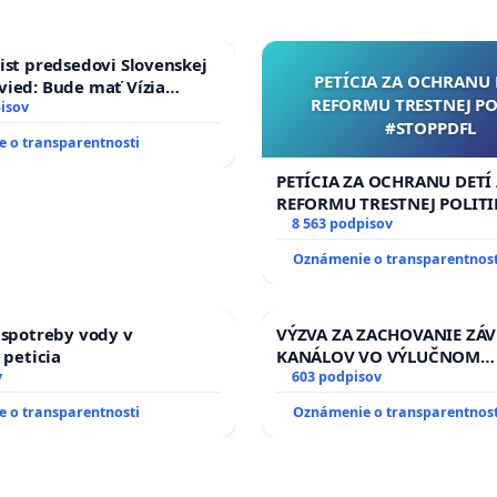
ist predsedovi Slovenskej
PETÍCIA ZA OCHRANU 
ied: Bude mať Vízia
REFORMU TRESTNEJ PO
 2040 mravnú chrbticu?
isov
#STOPPDFL
 o transparentnosti
PETÍCIA ZA OCHRANU DETÍ
REFORMU TRESTNEJ POLITI
#STOPPDFL
8 563 podpisov
Oznámenie o transparentnost
 spotreby vody v
VÝZVA ZA ZACHOVANIE ZÁ
 peticia
KANÁLOV VO VÝLUČNOM
v
VLASTNÍCTVE A POD KON
603 podpisov
SLOVENSKEJ REPUBLIKY & ž
 o transparentnosti
Oznámenie o transparentnost
riešenie zanedbaného sta
závlahových a odvodňovac
kanálov na Slovensku