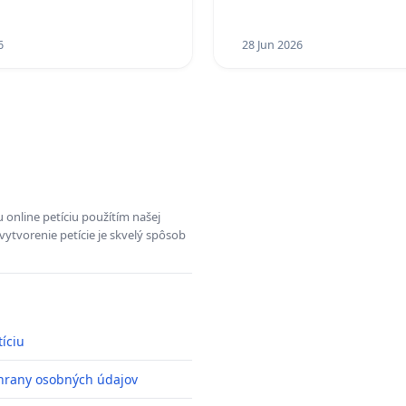
 TÝŽDEŇ CIEĽ 8.00 –
do Policajného zboru SR
D. A PRAVIDELNÁ
A STAVBY C-AREA NA
6
28 Jun 2026
SKEJ/MAGU
 online petíciu použítím našej
vytvorenie petície je skvelý spôsob
tíciu
hrany osobných údajov