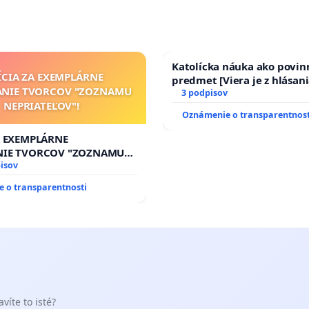
Katolícka náuka ako povin
ÍCIA ZA EXEMPLÁRNE
predmet [Viera je z hlásani
ANIE TVORCOV "ZOZNAMU
17)]
3 podpisov
NEPRIATEĽOV"!
Oznámenie o transparentnost
A EXEMPLÁRNE
NIE TVORCOV "ZOZNAMU
OV"!
isov
 o transparentnosti
víte to isté?