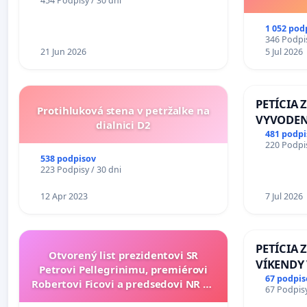
454 Podpisy / 30 dni
školstve
1 052 pod
346 Podpis
21 Jun 2026
5 Jul 2026
PETÍCIA 
Protihluková stena v petržalke na
VYVODEN
dialnici D2
DLHOROČ
481 podpi
220 Podpis
ZLYHANI
538 podpisov
223 Podpisy / 30 dni
12 Apr 2023
7 Jul 2026
PETÍCIA 
Otvorený list prezidentovi SR
VÍKENDY
Petrovi Pellegrinimu, premiérovi
STAVEBNÉ
67 podpis
Robertovi Ficovi a predsedovi NR SR
67 Podpisy
OD 9.00 D
Richardovi Rašimu.