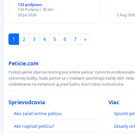
PRACOVNÝ
133 podpisov
18.00 HO
133 Podpisy / 30 dni
20 Jul 2026
KONTROL
2 Aug 202
ĎUMBIER
1
2
3
4
5
6
7
»
Peticie.com
Poskytujeme zdarma hosting pre online petície. Vytvorte profesionálnu
výkonnej služby. Naše petície sa v médiach spomínajú každý deň, teda 
zviditelnenia na verejnosti aj pred ľudmi, ktorí robia rozhodnutia.
Sprievodcovia
Viac
Ako začať online petíciu
Spustiť pe
Ako napísať petíciu?
Zásady oc