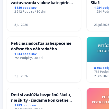
zastavovania vlakov kategórie
Sliač
Expres (Ex) TATRAN v železničnej
4 530 podpisov
1 284 pod
2 542 Podpisy / 30 dni
1 284 Podp
stanici Púchov
8 Jul 2026
23 Jul 202
Petícia/žiadosť za zabezpečenie
PETÍC
dočasného náhradného
REFOR
premostenia Váhu počas úplnej
1 313 podpisov
754 Podpisy / 30 dni
uzávery Vážskeho mosta v
Komárne
8 563 pod
753 Podpis
2 Jul 2026
2 Feb 202
Deti si zaslúžia bezpečnú školu,
PET
nie škrty - žiadame konkrétne
POTREST
opatrenia na zlepšenie situácie v
1 923 podpisov