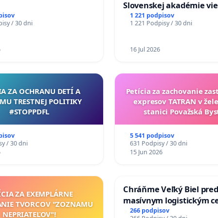
Slovenskej akadémie vie
mať Vízia Slovenska 20
pisov
1 221 podpisov
isy / 30 dni
1 221 Podpisy / 30 dni
chrbticu?
6
16 Jul 2026
IA ZA OCHRANU DETÍ A
Petícia za zachovanie za
MU TRESTNEJ POLITIKY
expresov TATRAN v žele
#STOPPDFL
stanici Považská Bys
pisov
5 541 podpisov
y / 30 dni
631 Podpisy / 30 dni
6
15 Jun 2026
Chráňme Veľký Biel pre
ÍCIA ZA EXEMPLÁRNE
masívnym logistickým c
ANIE TVORCOV "ZOZNAMU
266 podpisov
NEPRIATEĽOV"!