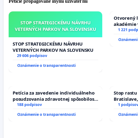
Petície propagované inými užívateľmi
Otvorený l
STOP STRATEGICKÉMU NÁVRHU
akadémie v
VETERNÝCH PARKOV NA SLOVENSKU
Slovenska
1 221 podp
Oznámenie
STOP STRATEGICKÉMU NÁVRHU
VETERNÝCH PARKOV NA SLOVENSKU
29 606 podpisov
Oznámenie o transparentnosti
Petícia za zavedenie individuálneho
Stop rastu
posudzovania zdravotnej spôsobilosti
Bratislave,
osôb s diabetom 1. a 2. typu pri
188 podpisov
1 podpiso
prijímaní do Policajného zboru SR
Oznámenie o transparentnosti
Oznámenie