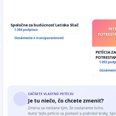
Spoločne za budúcnosť Letiska Sliač
PET
1 284 podpisov
POTREST
Oznámenie o transparentnosti
PETÍCIA Z
POTRESTA
NEPRIATEĽ
1 052 podp
Oznámenie
ZAČNITE VLASTNÚ PETÍCIU
Je tu niečo, čo chcete zmeniť?
Zmena sa nestane tým, že zostaneme ticho.
Autor tejto petície sa postavil a podnikol kroky. Spra