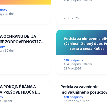
266 Podpisy / 30 dni
pisov
y / 30 dni
23 Jul 2026
ZA OCHRANU DETÍ A
​Petícia za obnovenie p
IE ZODPOVEDNOSTI ZA
rýchlostí: Zelený dvor, 
NÚ NEČINNOSŤ A
sov
cesta a cesta Košice 
y / 30 dni
E ŠTÁTU
539 podpisov
164 Podpisy / 30 dni
23 May 2026
ZA POKOJNÉ RÁNA A
Petícia za zavedenie
 V PREŠOVE HLUČNÉ
individuálneho posudzo
 PRÁCE V SOBOTU LEN
zdravotnej spôsobilosti 
ov
188 podpisov
 / 30 dni
67 Podpisy / 30 dni
O 13.00 HOD., CEZ
diabetom 1. a 2. typu pri