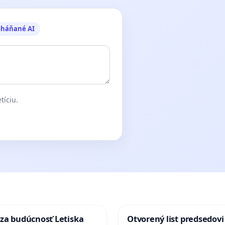
oháňané AI
tíciu.
za budúcnosť Letiska
Otvorený list predsedovi