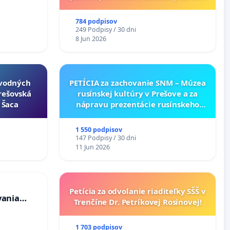
v lokalite PROMCEN, Chorvátsky
Grob - Čierna Voda
784 podpisov
249 Podpisy / 30 dni
8 Jun 2026
ôvodných
PETÍCIA za zachovanie SNM – Múzea
Prešovská
rusínskej kultúry v Prešove a za
- Šaca
nápravu prezentácie rusínskeho
kultúrneho dedičstva v SNM –
Múzeu ukrajinskej kultúry vo
1 550 podpisov
Svidníku
147 Podpisy / 30 dni
11 Jun 2026
Petícia za odvolanie riaditeľky SŠŠ v
vania
Trenčíne Dr. Petríkovej Rosinovej!
osôb s
 prijímaní
1 703 podpisov