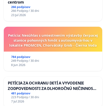
centrom
266 podpisov
266 Podpisy / 30 dni
23 Jul 2026
Petícia: Nesúhlas s umiestnením výstavby čerpacej
stanice pohonných hmôt s autoumyvárňou v
lokalite PROMCEN, Chorvátsky Grob - Čierna Voda
784 podpisov
249 Podpisy / 30 dni
8 Jun 2026
PETÍCIA ZA OCHRANU DETÍ A VYVODENIE
ZODPOVEDNOSTI ZA DLHOROČNÚ NEČINNOSŤ
A ZLYHANIE ŠTÁTU
481 podpisov
223 Podpisy / 30 dni
7 Jul 2026