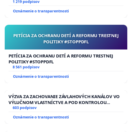
1 219 podpisov
Oznámenie o transparentnosti
PETÍCIA ZA OCHRANU DETÍ A REFORMU TRESTNEJ
POLITIKY #STOPPDFL
PETÍCIA ZA OCHRANU DETÍ A REFORMU TRESTNEJ
POLITIKY #STOPPDFL
8 561 podpisov
Oznámenie o transparentnosti
VÝZVA ZA ZACHOVANIE ZÁVLAHOVÝCH KANÁLOV VO
VÝLUČNOM VLASTNÍCTVE A POD KONTROLOU
SLOVENSKEJ REPUBLIKY & žiadosť na riešenie
603 podpisov
zanedbaného stavu závlahových a odvodňovacích
Oznámenie o transparentnosti
kanálov na Slovensku