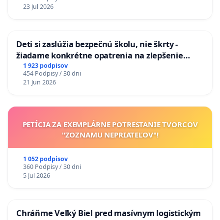
na riešenie zanedbaného stavu závlahových a
23 Jul 2026
odvodňovacích kanálov na Slovensku
Deti si zaslúžia bezpečnú školu, nie škrty -
žiadame konkrétne opatrenia na zlepšenie
situácie v školstve
1 923 podpisov
454 Podpisy / 30 dni
21 Jun 2026
PETÍCIA ZA EXEMPLÁRNE POTRESTANIE TVORCOV
"ZOZNAMU NEPRIATEĽOV"!
1 052 podpisov
360 Podpisy / 30 dni
5 Jul 2026
Chráňme Veľký Biel pred masívnym logistickým