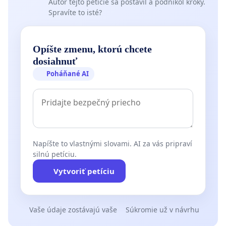
Autor tejto petície sa postavil a podnikol kroky.
Spravíte to isté?
Opíšte zmenu, ktorú chcete
dosiahnuť
Poháňané AI
Napíšte to vlastnými slovami. AI za vás pripraví
silnú petíciu.
Vytvoriť petíciu
Vaše údaje zostávajú vaše
Súkromie už v návrhu