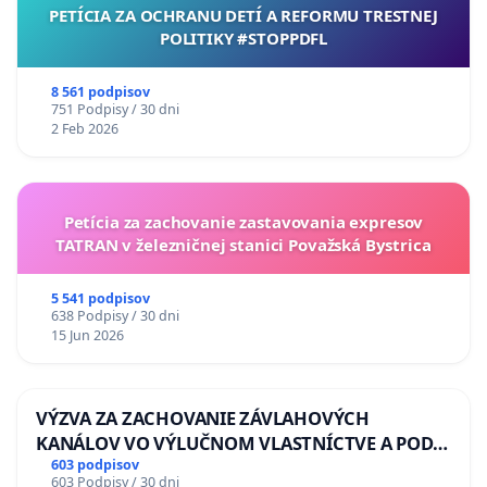
PETÍCIA ZA OCHRANU DETÍ A REFORMU TRESTNEJ
POLITIKY #STOPPDFL
8 561 podpisov
751 Podpisy / 30 dni
2 Feb 2026
Petícia za zachovanie zastavovania expresov
TATRAN v železničnej stanici Považská Bystrica
5 541 podpisov
638 Podpisy / 30 dni
15 Jun 2026
VÝZVA ZA ZACHOVANIE ZÁVLAHOVÝCH
KANÁLOV VO VÝLUČNOM VLASTNÍCTVE A POD
KONTROLOU SLOVENSKEJ REPUBLIKY & žiadosť
603 podpisov
603 Podpisy / 30 dni