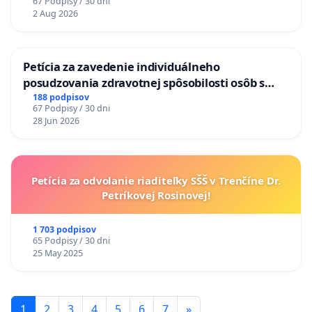
67 Podpisy / 30 dni
TÝŽDEŇ CIEĽ 8.00 – 18.00 HOD. A PRAVIDELNÁ
2 Aug 2026
KONTROLA STAVBY C-AREA NA
ĎUMBIERSKEJ/MAGU
Petícia za zavedenie individuálneho
posudzovania zdravotnej spôsobilosti osôb s
diabetom 1. a 2. typu pri prijímaní do
188 podpisov
67 Podpisy / 30 dni
Policajného zboru SR
28 Jun 2026
Petícia za odvolanie riaditeľky SŠŠ v Trenčíne Dr.
Petríkovej Rosinovej!
1 703 podpisov
65 Podpisy / 30 dni
25 May 2025
1
2
3
4
5
6
7
»