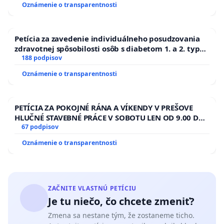
Oznámenie o transparentnosti
Petícia za zavedenie individuálneho posudzovania
zdravotnej spôsobilosti osôb s diabetom 1. a 2. typu
pri prijímaní do Policajného zboru SR
188 podpisov
Oznámenie o transparentnosti
PETÍCIA ZA POKOJNÉ RÁNA A VÍKENDY V PREŠOVE
HLUČNÉ STAVEBNÉ PRÁCE V SOBOTU LEN OD 9.00 DO
13.00 HOD., CEZ PRACOVNÝ TÝŽDEŇ CIEĽ 8.00 – 18.00
67 podpisov
HOD. A PRAVIDELNÁ KONTROLA STAVBY C-AREA NA
Oznámenie o transparentnosti
ĎUMBIERSKEJ/MAGU
ZAČNITE VLASTNÚ PETÍCIU
Je tu niečo, čo chcete zmeniť?
Zmena sa nestane tým, že zostaneme ticho.