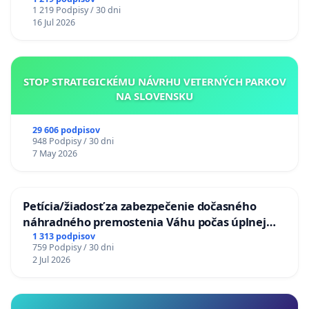
chrbticu?
1 219 Podpisy / 30 dni
16 Jul 2026
STOP STRATEGICKÉMU NÁVRHU VETERNÝCH PARKOV
NA SLOVENSKU
29 606 podpisov
948 Podpisy / 30 dni
7 May 2026
Petícia/žiadosť za zabezpečenie dočasného
náhradného premostenia Váhu počas úplnej
uzávery Vážskeho mosta v Komárne
1 313 podpisov
759 Podpisy / 30 dni
2 Jul 2026