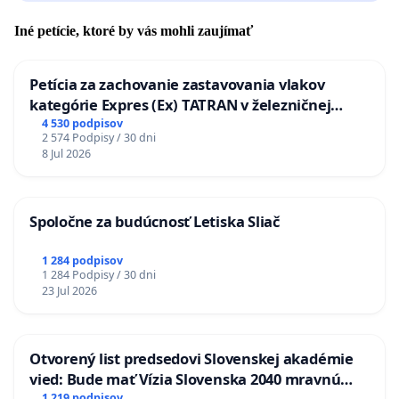
Iné petície, ktoré by vás mohli zaujímať
Petícia za zachovanie zastavovania vlakov
kategórie Expres (Ex) TATRAN v železničnej
stanici Púchov
4 530 podpisov
2 574 Podpisy / 30 dni
8 Jul 2026
Spoločne za budúcnosť Letiska Sliač
1 284 podpisov
1 284 Podpisy / 30 dni
23 Jul 2026
Otvorený list predsedovi Slovenskej akadémie
vied: Bude mať Vízia Slovenska 2040 mravnú
1 219 podpisov