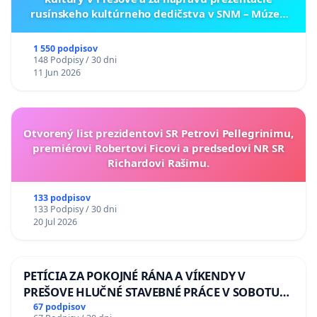
rusínskeho kultúrneho dedičstva v SNM – Múzeu
ukrajinskej kultúry vo Svidníku
1 550 podpisov
148 Podpisy / 30 dni
11 Jun 2026
Otvorený list prezidentovi SR Petrovi Pellegrinimu,
premiérovi Robertovi Ficovi a predsedovi NR SR
Richardovi Rašimu.
133 podpisov
133 Podpisy / 30 dni
20 Jul 2026
PETÍCIA ZA POKOJNÉ RÁNA A VÍKENDY V
PREŠOVE HLUČNÉ STAVEBNÉ PRÁCE V SOBOTU
LEN OD 9.00 DO 13.00 HOD., CEZ PRACOVNÝ
67 podpisov