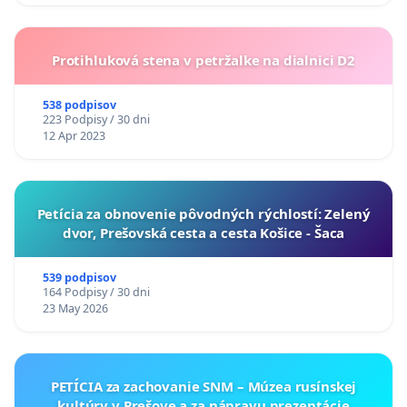
Protihluková stena v petržalke na dialnici D2
538 podpisov
223 Podpisy / 30 dni
12 Apr 2023
​Petícia za obnovenie pôvodných rýchlostí: Zelený
dvor, Prešovská cesta a cesta Košice - Šaca
539 podpisov
164 Podpisy / 30 dni
23 May 2026
PETÍCIA za zachovanie SNM – Múzea rusínskej
kultúry v Prešove a za nápravu prezentácie