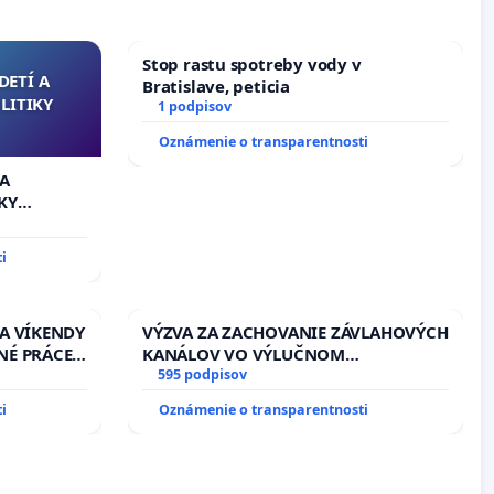
Stop rastu spotreby vody v
DETÍ A
Bratislave, peticia
LITIKY
1 podpisov
Oznámenie o transparentnosti
 A
KY
i
 A VÍKENDY
VÝZVA ZA ZACHOVANIE ZÁVLAHOVÝCH
NÉ PRÁCE
KANÁLOV VO VÝLUČNOM
13.00
VLASTNÍCTVE A POD KONTROLOU
595 podpisov
EŇ CIEĽ
SLOVENSKEJ REPUBLIKY & žiadosť na
i
Oznámenie o transparentnosti
DELNÁ
riešenie zanedbaného stavu
 NA
závlahových a odvodňovacích
kanálov na Slovensku