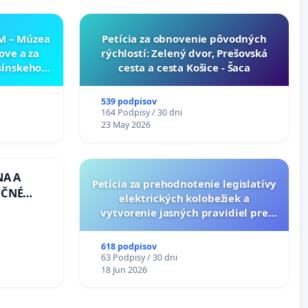
NM – Múzea
​Petícia za obnovenie pôvodných
ove a za
rýchlostí: Zelený dvor, Prešovská
sínskeho
cesta a cesta Košice - Šaca
v SNM –
túry vo
539 podpisov
164 Podpisy / 30 dni
23 May 2026
NA A
Petícia za prehodnotenie legislatívy
UČNÉ
elektrických kolobežiek a
OTU LEN
vytvorenie jasných pravidiel pre
CEZ
dospelých používateľov
.00 –
618 podpisov
Á
63 Podpisy / 30 dni
EA NA
18 Jun 2026