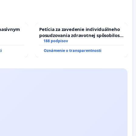
masívnym
Petícia za zavedenie individuálneho
posudzovania zdravotnej spôsobilosti
osôb s diabetom 1. a 2. typu pri
188 podpisov
prijímaní do Policajného zboru SR
i
Oznámenie o transparentnosti