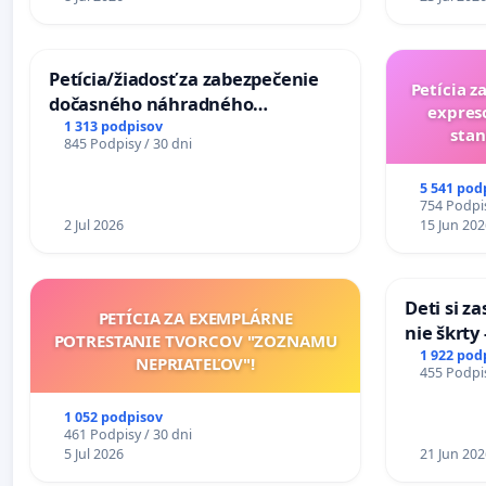
Petícia/žiadosť za zabezpečenie
Petícia z
dočasného náhradného
expres
premostenia Váhu počas úplnej
1 313 podpisov
stan
845 Podpisy / 30 dni
uzávery Vážskeho mosta v
Komárne
5 541 pod
754 Podpis
2 Jul 2026
15 Jun 202
Deti si z
PETÍCIA ZA EXEMPLÁRNE
nie škrty
POTRESTANIE TVORCOV "ZOZNAMU
opatrenia
1 922 pod
NEPRIATEĽOV"!
455 Podpis
školstve
1 052 podpisov
461 Podpisy / 30 dni
5 Jul 2026
21 Jun 202