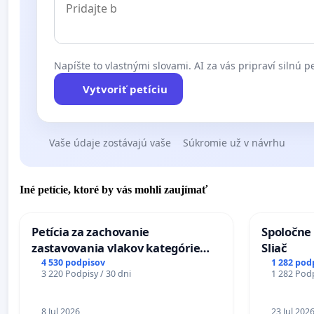
Napíšte to vlastnými slovami. AI za vás pripraví silnú pe
Vytvoriť petíciu
Vaše údaje zostávajú vaše
Súkromie už v návrhu
Iné petície, ktoré by vás mohli zaujímať
Petícia za zachovanie
Spoločne 
zastavovania vlakov kategórie
Sliač
Expres (Ex) TATRAN v železničnej
4 530 podpisov
1 282 pod
3 220 Podpisy / 30 dni
1 282 Podp
stanici Púchov
8 Jul 2026
23 Jul 202