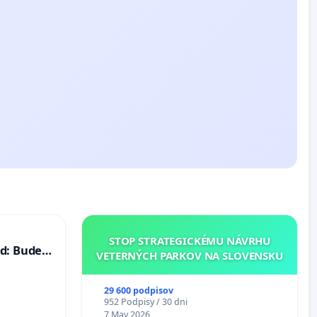
STOP STRATEGICKÉMU NÁVRHU
d: Bude
VETERNÝCH PARKOV NA SLOVENSKU
40 mravnú
29 600 podpisov
952 Podpisy / 30 dni
7 May 2026