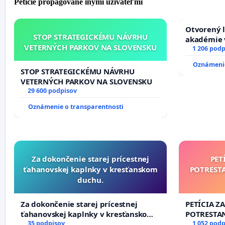
Petície propagované inými užívateľmi
Otvorený l
STOP STRATEGICKÉMU NÁVRHU
akadémie v
VETERNÝCH PARKOV NA SLOVENSKU
Slovenska
1 206 podp
Oznámenie
STOP STRATEGICKÉMU NÁVRHU
VETERNÝCH PARKOV NA SLOVENSKU
29 600 podpisov
Oznámenie o transparentnosti
Za dokončenie starej prícestnej
PET
ťahanovskej kaplnky v kresťanskom
POTREST
duchu.
Za dokončenie starej prícestnej
PETÍCIA Z
ťahanovskej kaplnky v kresťanskom
POTRESTA
duchu.
35 podpisov
NEPRIATEĽ
1 052 podp