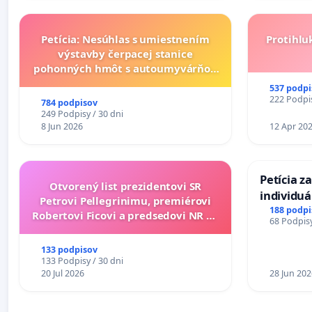
Petícia: Nesúhlas s umiestnením
Protihlu
výstavby čerpacej stanice
pohonných hmôt s autoumyvárňou
v lokalite PROMCEN, Chorvátsky
537 podpi
Grob - Čierna Voda
222 Podpis
784 podpisov
249 Podpisy / 30 dni
8 Jun 2026
12 Apr 20
Petícia z
Otvorený list prezidentovi SR
individu
Petrovi Pellegrinimu, premiérovi
zdravotne
188 podpi
Robertovi Ficovi a predsedovi NR SR
68 Podpisy
diabetom 
Richardovi Rašimu.
do Polica
133 podpisov
133 Podpisy / 30 dni
20 Jul 2026
28 Jun 202