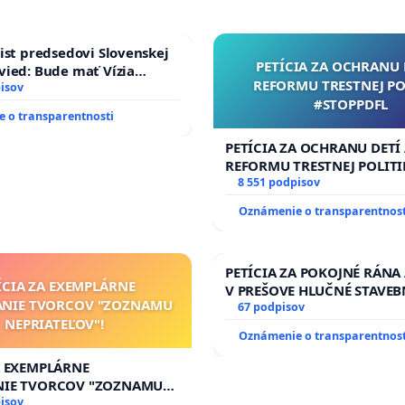
ist predsedovi Slovenskej
PETÍCIA ZA OCHRANU 
ied: Bude mať Vízia
REFORMU TRESTNEJ PO
 2040 mravnú chrbticu?
isov
#STOPPDFL
 o transparentnosti
PETÍCIA ZA OCHRANU DETÍ
REFORMU TRESTNEJ POLITI
#STOPPDFL
8 551 podpisov
Oznámenie o transparentnost
PETÍCIA ZA POKOJNÉ RÁNA
ÍCIA ZA EXEMPLÁRNE
V PREŠOVE HLUČNÉ STAVEB
ANIE TVORCOV "ZOZNAMU
V SOBOTU LEN OD 9.00 DO 
67 podpisov
NEPRIATEĽOV"!
HOD., CEZ PRACOVNÝ TÝŽD
Oznámenie o transparentnost
8.00 – 18.00 HOD. A PRAVI
KONTROLA STAVBY C-AREA
A EXEMPLÁRNE
ĎUMBIERSKEJ/MAGU
NIE TVORCOV "ZOZNAMU
OV"!
isov