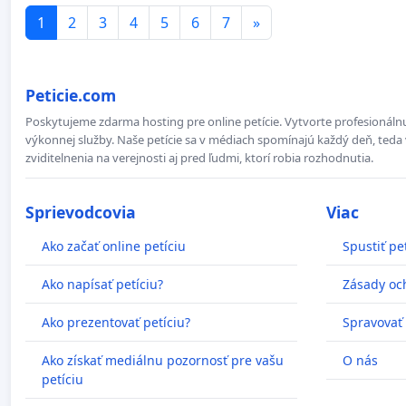
1
2
3
4
5
6
7
»
Peticie.com
Poskytujeme zdarma hosting pre online petície. Vytvorte profesionálnu
výkonnej služby. Naše petície sa v médiach spomínajú každý deň, teda 
zviditelnenia na verejnosti aj pred ľudmi, ktorí robia rozhodnutia.
Sprievodcovia
Viac
Ako začať online petíciu
Spustiť pe
Ako napísať petíciu?
Zásady oc
Ako prezentovať petíciu?
Spravovať
Ako získať mediálnu pozornosť pre vašu
O nás
petíciu