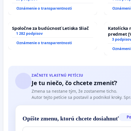
Oznámenie o transparentnosti
Oznámenie
Spoločne za budúcnosť Letiska Sliač
Katolícka
1 282 podpisov
predmet [V
17)]
3 podpiso
Oznámenie o transparentnosti
Oznámenie
ZAČNITE VLASTNÚ PETÍCIU
Je tu niečo, čo chcete zmeniť?
Zmena sa nestane tým, že zostaneme ticho.
Autor tejto petície sa postavil a podnikol kroky. Spra
P
Opíšte zmenu, ktorú chcete dosiahnuť