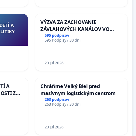
VÝZVA ZA ZACHOVANIE
DETÍ A
ZÁVLAHOVÝCH KANÁLOV VO
LITIKY
VÝLUČNOM VLASTNÍCTVE A POD
595 podpisov
595 Podpisy / 30 dni
KONTROLOU SLOVENSKEJ
REPUBLIKY & žiadosť na riešenie
zanedbaného stavu závlahových
a odvodňovacích kanálov na
23 Jul 2026
Slovensku
TÍ A
Chráňme Veľký Biel pred
OSTI ZA
masívnym logistickým centrom
 A
263 podpisov
263 Podpisy / 30 dni
23 Jul 2026