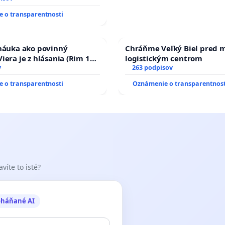
 o transparentnosti
 náuka ako povinný
Chráňme Veľký Biel pred 
iera je z hlásania (Rim 10,
logistickým centrom
v
263 podpisov
 o transparentnosti
Oznámenie o transparentnost
víte to isté?
oháňané AI