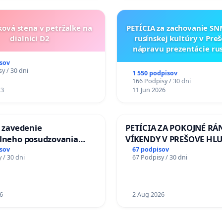
ková stena v petržalke na
PETÍCIA za zachovanie S
dialnici D2
rusínskej kultúry v Preš
nápravu prezentácie ru
kultúrneho dedičstva 
sov
Múzeu ukrajinskej kul
y / 30 dni
1 550 podpisov
Svidníku
166 Podpisy / 30 dni
23
11 Jun 2026
a zavedenie
PETÍCIA ZA POKOJNÉ RÁ
álneho posudzovania
VÍKENDY V PREŠOVE HL
j spôsobilosti osôb s
STAVEBNÉ PRÁCE V SOB
sov
67 podpisov
 / 30 dni
67 Podpisy / 30 dni
1. a 2. typu pri prijímaní
OD 9.00 DO 13.00 HOD., 
jného zboru SR
PRACOVNÝ TÝŽDEŇ CIEĽ 8
18.00 HOD. A PRAVIDELN
6
KONTROLA STAVBY C-AR
2 Aug 2026
ĎUMBIERSKEJ/MAGU