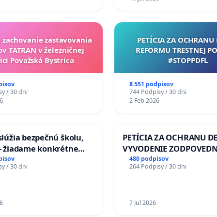
a zachovanie zastavovania
PETÍCIA ZA OCHRANU 
ov TATRAN v železničnej
REFORMU TRESTNEJ PO
ici Považská Bystrica
#STOPPDFL
pisov
8 551 podpisov
y / 30 dni
744 Podpisy / 30 dni
6
2 Feb 2026
aslúžia bezpečnú školu,
PETÍCIA ZA OCHRANU DE
 - žiadame konkrétne
VYVODENIE ZODPOVEDN
 na zlepšenie situácie v
DLHOROČNÚ NEČINNOSŤ
pisov
480 podpisov
y / 30 dni
264 Podpisy / 30 dni
ZLYHANIE ŠTÁTU
6
7 Jul 2026