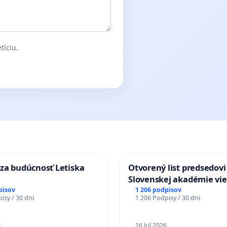
tíciu.
za budúcnosť Letiska
Otvorený list predsedovi
Slovenskej akadémie vie
mať Vízia Slovenska 20
pisov
1 206 podpisov
isy / 30 dni
1 206 Podpisy / 30 dni
chrbticu?
6
16 Jul 2026