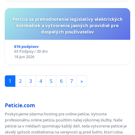
ĎUMBIERSKEJ/MAGU
Petícia za prehodnotenie legislatívy elektrických
kolobežiek a vytvorenie jasných pravidiel pre
dospelých používateľov
616 podpisov
65 Podpisy / 30 dni
18 Jun 2026
1
2
3
4
5
6
7
»
Peticie.com
Poskytujeme zdarma hosting pre online petície. Vytvorte
profesionálnu online petíciu použítím našej výkonnej služby. Naše
petície sa v médiach spomínajú každý deň, teda vytvorenie petície je
skvelý spôsob zviditelnenia na verejnosti aj pred ľudmi, ktorí robia