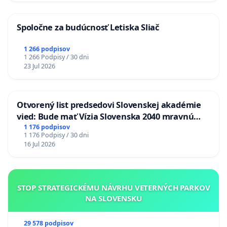
Spoločne za budúcnosť Letiska Sliač
1 266 podpisov
1 266 Podpisy / 30 dni
23 Jul 2026
Otvorený list predsedovi Slovenskej akadémie
vied: Bude mať Vízia Slovenska 2040 mravnú
chrbticu?
1 176 podpisov
1 176 Podpisy / 30 dni
16 Jul 2026
STOP STRATEGICKÉMU NÁVRHU VETERNÝCH PARKOV
NA SLOVENSKU
29 578 podpisov