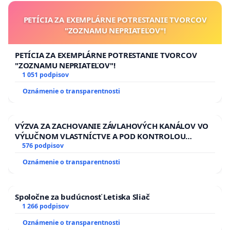
PETÍCIA ZA EXEMPLÁRNE POTRESTANIE TVORCOV
"ZOZNAMU NEPRIATEĽOV"!
PETÍCIA ZA EXEMPLÁRNE POTRESTANIE TVORCOV
"ZOZNAMU NEPRIATEĽOV"!
1 051 podpisov
Oznámenie o transparentnosti
VÝZVA ZA ZACHOVANIE ZÁVLAHOVÝCH KANÁLOV VO
VÝLUČNOM VLASTNÍCTVE A POD KONTROLOU
SLOVENSKEJ REPUBLIKY & žiadosť na riešenie
576 podpisov
zanedbaného stavu závlahových a odvodňovacích
Oznámenie o transparentnosti
kanálov na Slovensku
Spoločne za budúcnosť Letiska Sliač
1 266 podpisov
Oznámenie o transparentnosti