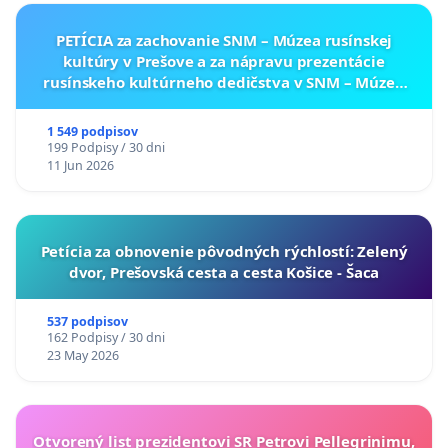
PETÍCIA za zachovanie SNM – Múzea rusínskej
kultúry v Prešove a za nápravu prezentácie
rusínskeho kultúrneho dedičstva v SNM – Múzeu
ukrajinskej kultúry vo Svidníku
1 549 podpisov
199 Podpisy / 30 dni
11 Jun 2026
​Petícia za obnovenie pôvodných rýchlostí: Zelený
dvor, Prešovská cesta a cesta Košice - Šaca
537 podpisov
162 Podpisy / 30 dni
23 May 2026
Otvorený list prezidentovi SR Petrovi Pellegrinimu,