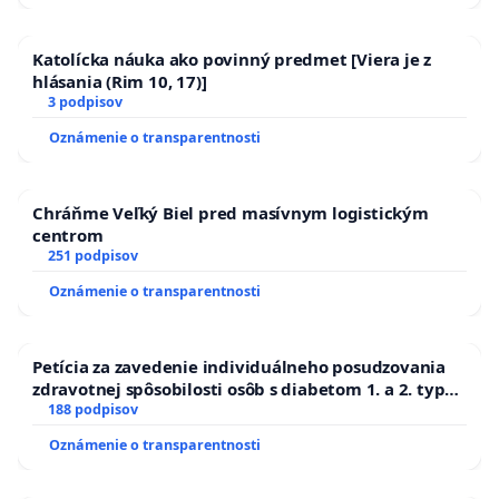
Katolícka náuka ako povinný predmet [Viera je z
hlásania (Rim 10, 17)]
3 podpisov
Oznámenie o transparentnosti
Chráňme Veľký Biel pred masívnym logistickým
centrom
251 podpisov
Oznámenie o transparentnosti
Petícia za zavedenie individuálneho posudzovania
zdravotnej spôsobilosti osôb s diabetom 1. a 2. typu
pri prijímaní do Policajného zboru SR
188 podpisov
Oznámenie o transparentnosti