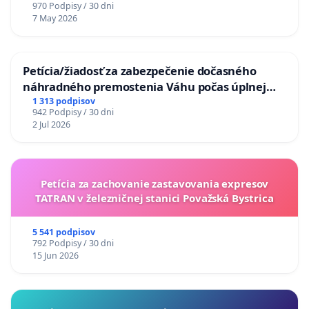
970 Podpisy / 30 dni
7 May 2026
Petícia/žiadosť za zabezpečenie dočasného
náhradného premostenia Váhu počas úplnej
uzávery Vážskeho mosta v Komárne
1 313 podpisov
942 Podpisy / 30 dni
2 Jul 2026
Petícia za zachovanie zastavovania expresov
TATRAN v železničnej stanici Považská Bystrica
5 541 podpisov
792 Podpisy / 30 dni
15 Jun 2026