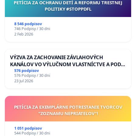
PETÍCIA ZA OCHRANU DETÍ A REFORMU TRESTNEJ
POLITIKY #STOPPDFL
8 546 podpisov
746 Podpisy / 30 dni
2 Feb 2026
VÝZVA ZA ZACHOVANIE ZÁVLAHOVÝCH
KANÁLOV VO VÝLUČNOM VLASTNÍCTVE A POD
KONTROLOU SLOVENSKEJ REPUBLIKY & žiadosť
576 podpisov
576 Podpisy / 30 dni
na riešenie zanedbaného stavu závlahových a
23 Jul 2026
odvodňovacích kanálov na Slovensku
PETÍCIA ZA EXEMPLÁRNE POTRESTANIE TVORCOV
"ZOZNAMU NEPRIATEĽOV"!
1 051 podpisov
544 Podpisy / 30 dni