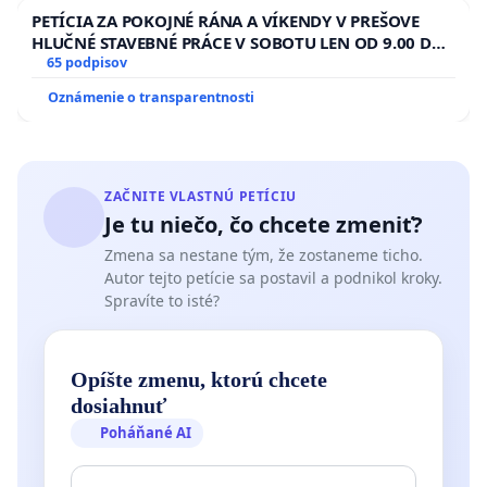
PETÍCIA ZA POKOJNÉ RÁNA A VÍKENDY V PREŠOVE
HLUČNÉ STAVEBNÉ PRÁCE V SOBOTU LEN OD 9.00 DO
13.00 HOD., CEZ PRACOVNÝ TÝŽDEŇ CIEĽ 8.00 – 18.00
65 podpisov
HOD. A PRAVIDELNÁ KONTROLA STAVBY C-AREA NA
Oznámenie o transparentnosti
ĎUMBIERSKEJ/MAGU
ZAČNITE VLASTNÚ PETÍCIU
Je tu niečo, čo chcete zmeniť?
Zmena sa nestane tým, že zostaneme ticho.
Autor tejto petície sa postavil a podnikol kroky.
Spravíte to isté?
Opíšte zmenu, ktorú chcete
dosiahnuť
Poháňané AI