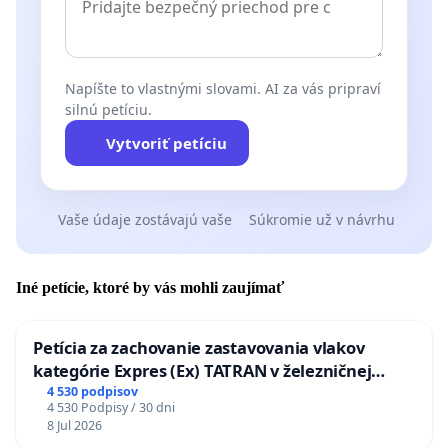
Napíšte to vlastnými slovami. AI za vás pripraví
silnú petíciu.
Vytvoriť petíciu
Vaše údaje zostávajú vaše
Súkromie už v návrhu
Iné petície, ktoré by vás mohli zaujímať
Petícia za zachovanie zastavovania vlakov
kategórie Expres (Ex) TATRAN v železničnej
stanici Púchov
4 530 podpisov
4 530 Podpisy / 30 dni
8 Jul 2026