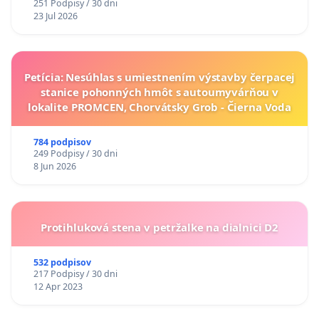
251 Podpisy / 30 dni
23 Jul 2026
Petícia: Nesúhlas s umiestnením výstavby čerpacej
stanice pohonných hmôt s autoumyvárňou v
lokalite PROMCEN, Chorvátsky Grob - Čierna Voda
784 podpisov
249 Podpisy / 30 dni
8 Jun 2026
Protihluková stena v petržalke na dialnici D2
532 podpisov
217 Podpisy / 30 dni
12 Apr 2023