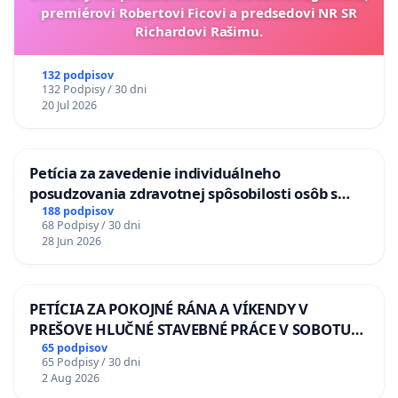
premiérovi Robertovi Ficovi a predsedovi NR SR
Richardovi Rašimu.
132 podpisov
132 Podpisy / 30 dni
20 Jul 2026
Petícia za zavedenie individuálneho
posudzovania zdravotnej spôsobilosti osôb s
diabetom 1. a 2. typu pri prijímaní do
188 podpisov
68 Podpisy / 30 dni
Policajného zboru SR
28 Jun 2026
PETÍCIA ZA POKOJNÉ RÁNA A VÍKENDY V
PREŠOVE HLUČNÉ STAVEBNÉ PRÁCE V SOBOTU
LEN OD 9.00 DO 13.00 HOD., CEZ PRACOVNÝ
65 podpisov
65 Podpisy / 30 dni
TÝŽDEŇ CIEĽ 8.00 – 18.00 HOD. A PRAVIDELNÁ
2 Aug 2026
KONTROLA STAVBY C-AREA NA