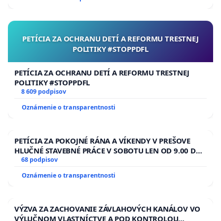
PETÍCIA ZA OCHRANU DETÍ A REFORMU TRESTNEJ
POLITIKY #STOPPDFL
PETÍCIA ZA OCHRANU DETÍ A REFORMU TRESTNEJ
POLITIKY #STOPPDFL
8 609 podpisov
Oznámenie o transparentnosti
PETÍCIA ZA POKOJNÉ RÁNA A VÍKENDY V PREŠOVE
HLUČNÉ STAVEBNÉ PRÁCE V SOBOTU LEN OD 9.00 DO
13.00 HOD., CEZ PRACOVNÝ TÝŽDEŇ CIEĽ 8.00 – 18.00
68 podpisov
HOD. A PRAVIDELNÁ KONTROLA STAVBY C-AREA NA
Oznámenie o transparentnosti
ĎUMBIERSKEJ/MAGU
VÝZVA ZA ZACHOVANIE ZÁVLAHOVÝCH KANÁLOV VO
VÝLUČNOM VLASTNÍCTVE A POD KONTROLOU