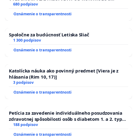
SLOVENSKEJ REPUBLIKY & žiadosť na riešenie
680 podpisov
zanedbaného stavu závlahových a odvodňovacích
Oznámenie o transparentnosti
kanálov na Slovensku
Spoločne za budúcnosť Letiska Sliač
1 300 podpisov
Oznámenie o transparentnosti
Katolícka náuka ako povinný predmet [Viera je z
hlásania (Rim 10, 17)]
3 podpisov
Oznámenie o transparentnosti
Petícia za zavedenie individuálneho posudzovania
zdravotnej spôsobilosti osôb s diabetom 1. a 2. typu
pri prijímaní do Policajného zboru SR
188 podpisov
Oznámenie o transparentnosti