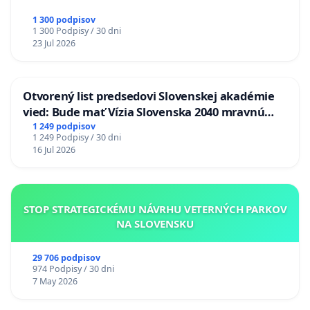
1 300 podpisov
1 300 Podpisy / 30 dni
23 Jul 2026
Otvorený list predsedovi Slovenskej akadémie
vied: Bude mať Vízia Slovenska 2040 mravnú
chrbticu?
1 249 podpisov
1 249 Podpisy / 30 dni
16 Jul 2026
STOP STRATEGICKÉMU NÁVRHU VETERNÝCH PARKOV
NA SLOVENSKU
29 706 podpisov
974 Podpisy / 30 dni
7 May 2026