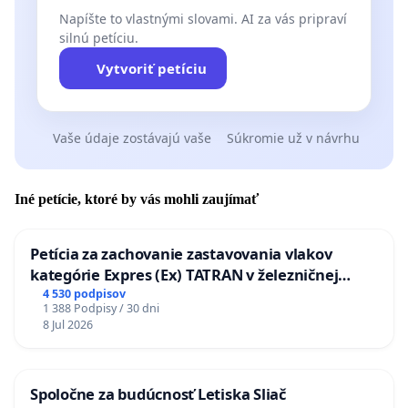
Napíšte to vlastnými slovami. AI za vás pripraví
silnú petíciu.
Vytvoriť petíciu
Vaše údaje zostávajú vaše
Súkromie už v návrhu
Iné petície, ktoré by vás mohli zaujímať
Petícia za zachovanie zastavovania vlakov
kategórie Expres (Ex) TATRAN v železničnej
stanici Púchov
4 530 podpisov
1 388 Podpisy / 30 dni
8 Jul 2026
Spoločne za budúcnosť Letiska Sliač