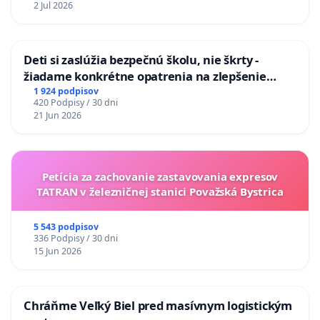
2 Jul 2026
Deti si zaslúžia bezpečnú školu, nie škrty -
žiadame konkrétne opatrenia na zlepšenie
situácie v školstve
1 924 podpisov
420 Podpisy / 30 dni
21 Jun 2026
Petícia za zachovanie zastavovania expresov
TATRAN v železničnej stanici Považská Bystrica
5 543 podpisov
336 Podpisy / 30 dni
15 Jun 2026
Chráňme Veľký Biel pred masívnym logistickým