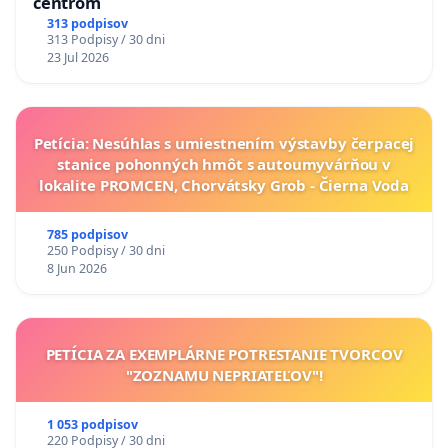
centrom
313 podpisov
313 Podpisy / 30 dni
23 Jul 2026
Petícia: Nesúhlas s umiestnením výstavby čerpacej
stanice pohonných hmôt s autoumyvárňou v
lokalite PROMCEN, Chorvátsky Grob - Čierna Voda
785 podpisov
250 Podpisy / 30 dni
8 Jun 2026
PETÍCIA ZA EXEMPLÁRNE POTRESTANIE TVORCOV
"ZOZNAMU NEPRIATEĽOV"!
1 053 podpisov
220 Podpisy / 30 dni