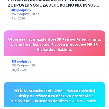
ZODPOVEDNOSTI ZA DLHOROČNÚ NEČINNOSŤ
A ZLYHANIE ŠTÁTU
483 podpisov
152 Podpisy / 30 dni
7 Jul 2026
Otvorený list prezidentovi SR Petrovi Pellegrinimu,
premiérovi Robertovi Ficovi a predsedovi NR SR
Richardovi Rašimu.
133 podpisov
133 Podpisy / 30 dni
20 Jul 2026
PETÍCIA za zachovanie SNM – Múzea rusínskej
kultúry v Prešove a za nápravu prezentácie
rusínskeho kultúrneho dedičstva v SNM – Múzeu
ukrajinskej kultúry vo Svidníku