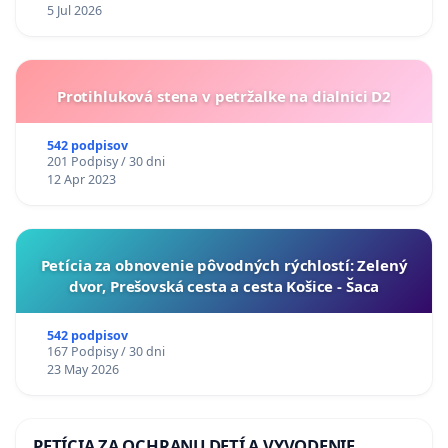
5 Jul 2026
Protihluková stena v petržalke na dialnici D2
542 podpisov
201 Podpisy / 30 dni
12 Apr 2023
​Petícia za obnovenie pôvodných rýchlostí: Zelený
dvor, Prešovská cesta a cesta Košice - Šaca
542 podpisov
167 Podpisy / 30 dni
23 May 2026
PETÍCIA ZA OCHRANU DETÍ A VYVODENIE