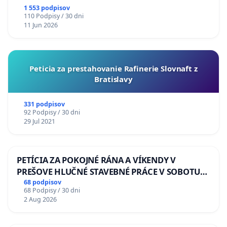
1 553 podpisov
110 Podpisy / 30 dni
11 Jun 2026
Peticia za prestahovanie Rafinerie Slovnaft z
Bratislavy
331 podpisov
92 Podpisy / 30 dni
29 Jul 2021
PETÍCIA ZA POKOJNÉ RÁNA A VÍKENDY V
PREŠOVE HLUČNÉ STAVEBNÉ PRÁCE V SOBOTU
LEN OD 9.00 DO 13.00 HOD., CEZ PRACOVNÝ
68 podpisov
68 Podpisy / 30 dni
TÝŽDEŇ CIEĽ 8.00 – 18.00 HOD. A PRAVIDELNÁ
2 Aug 2026
KONTROLA STAVBY C-AREA NA
ĎUMBIERSKEJ/MAGU