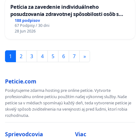
Petícia za zavedenie individuálneho
posudzovania zdravotnej spôsobilosti osôb s
diabetom 1. a 2. typu pri prijímaní do
188 podpisov
67 Podpisy / 30 dni
Policajného zboru SR
28 Jun 2026
1
2
3
4
5
6
7
»
Peticie.com
Poskytujeme zdarma hosting pre online petície. Vytvorte
profesionálnu online petíciu použítím našej výkonnej služby. Naše
petície sa v médiach spomínajú každý deň, teda vytvorenie petície je
skvelý spôsob zviditelnenia na verejnosti aj pred ľudmi, ktorí robia
rozhodnutia.
Sprievodcovia
Viac