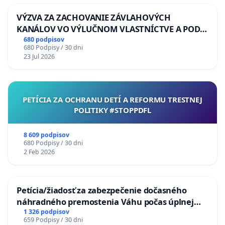
VÝZVA ZA ZACHOVANIE ZÁVLAHOVÝCH
KANÁLOV VO VÝLUČNOM VLASTNÍCTVE A POD
KONTROLOU SLOVENSKEJ REPUBLIKY & žiadosť
680 podpisov
680 Podpisy / 30 dni
na riešenie zanedbaného stavu závlahových a
23 Jul 2026
odvodňovacích kanálov na Slovensku
PETÍCIA ZA OCHRANU DETÍ A REFORMU TRESTNEJ
POLITIKY #STOPPDFL
8 609 podpisov
680 Podpisy / 30 dni
2 Feb 2026
Petícia/žiadosť za zabezpečenie dočasného
náhradného premostenia Váhu počas úplnej
uzávery Vážskeho mosta v Komárne
1 326 podpisov
659 Podpisy / 30 dni