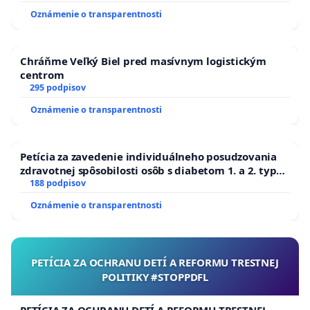
Oznámenie o transparentnosti
mesta Komárno a aby nepodporili jeho predaj ani
vyhlásenie obchodnej verejnej súťaže na jeho
predaj.
Chráňme Veľký Biel pred masívnym logistickým
centrom
Zároveň žiadame, aby Mesto Komárno pred akýmkoľvek
295 podpisov
ďalším rozhodovaním zabezpečilo a verejne zverejnilo
Oznámenie o transparentnosti
úplné odborné podklady o všetkých vedeniach a
prípojkách nachádzajúcich sa na pozemku, pod
Petícia za zavedenie individuálneho posudzovania
pozemkom alebo cez pozemok prechádzajúcich,
zdravotnej spôsobilosti osôb s diabetom 1. a 2. typu
vrátane hlavného prívodného vodovodného potrubia DN
pri prijímaní do Policajného zboru SR
188 podpisov
800, elektrickej prípojky k čerpacej stanici KOMVaK a
Oznámenie o transparentnosti
plynovej prípojky.
Žiadame, aby boli predmetné pozemky zachované
PETÍCIA ZA OCHRANU DETÍ A REFORMU TRESTNEJ
ako majetok mesta Komárno a chránený ako
POLITIKY #STOPPDFL
územie dôležité pre verejný záujem, zásobovanie