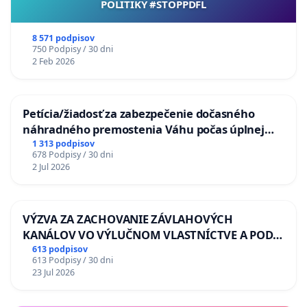
POLITIKY #STOPPDFL
8 571 podpisov
750 Podpisy / 30 dni
2 Feb 2026
Petícia/žiadosť za zabezpečenie dočasného
náhradného premostenia Váhu počas úplnej
uzávery Vážskeho mosta v Komárne
1 313 podpisov
678 Podpisy / 30 dni
2 Jul 2026
VÝZVA ZA ZACHOVANIE ZÁVLAHOVÝCH
KANÁLOV VO VÝLUČNOM VLASTNÍCTVE A POD
KONTROLOU SLOVENSKEJ REPUBLIKY & žiadosť
613 podpisov
613 Podpisy / 30 dni
na riešenie zanedbaného stavu závlahových a
23 Jul 2026
odvodňovacích kanálov na Slovensku