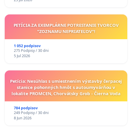
PETÍCIA ZA EXEMPLÁRNE POTRESTANIE TVORCOV
"ZOZNAMU NEPRIATEĽOV"!
1 052 podpisov
275 Podpisy / 30 dni
5 Jul 2026
Petícia: Nesúhlas s umiestnením výstavby čerpacej
stanice pohonných hmôt s autoumyvárňou v
lokalite PROMCEN, Chorvátsky Grob - Čierna Voda
784 podpisov
249 Podpisy / 30 dni
8 Jun 2026