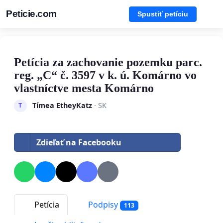
Peticie.com
Spustiť petíciu
Petícia za zachovanie pozemku parc.
reg. „C“ č. 3597 v k. ú. Komárno vo
vlastníctve mesta Komárno
Tímea EtheyKatz
· SK
T
Zdieľať na Facebooku
Petícia
Podpisy
113