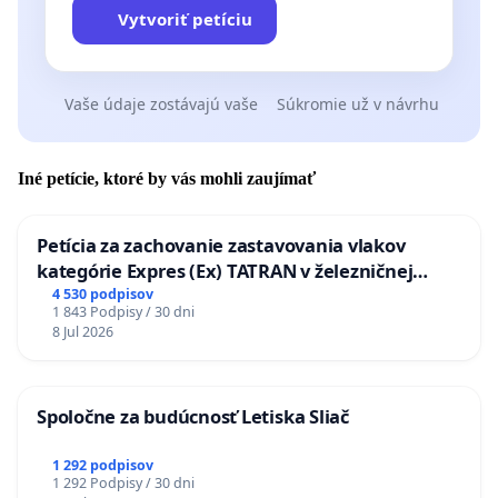
Vytvoriť petíciu
Vaše údaje zostávajú vaše
Súkromie už v návrhu
Iné petície, ktoré by vás mohli zaujímať
Petícia za zachovanie zastavovania vlakov
kategórie Expres (Ex) TATRAN v železničnej
stanici Púchov
4 530 podpisov
1 843 Podpisy / 30 dni
8 Jul 2026
Spoločne za budúcnosť Letiska Sliač
1 292 podpisov
1 292 Podpisy / 30 dni