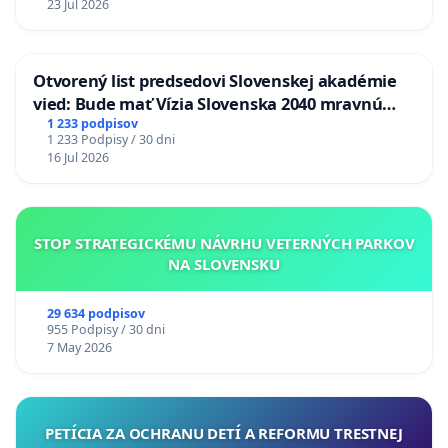
23 Jul 2026
Otvorený list predsedovi Slovenskej akadémie
vied: Bude mať Vízia Slovenska 2040 mravnú
chrbticu?
1 233 podpisov
1 233 Podpisy / 30 dni
16 Jul 2026
STOP STRATEGICKÉMU NÁVRHU VETERNÝCH PARKOV
NA SLOVENSKU
29 634 podpisov
955 Podpisy / 30 dni
7 May 2026
PETÍCIA ZA OCHRANU DETÍ A REFORMU TRESTNEJ