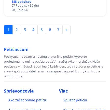
diabetom 1. a 2. typu pri prijímaní do
188 podpisov
67 Podpisy / 30 dni
Policajného zboru SR
28 Jun 2026
1
2
3
4
5
6
7
»
Peticie.com
Poskytujeme zdarma hosting pre online petície. Vytvorte
profesionálnu online petíciu použítím našej výkonnej služby. Naše
petície sa v médiach spomínajú každý deň, teda vytvorenie petície je
skvelý spôsob zviditelnenia na verejnosti aj pred ľudmi, ktorí robia
rozhodnutia.
Sprievodcovia
Viac
Ako začať online petíciu
Spustiť petíciu