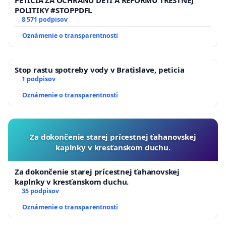
PETÍCIA ZA OCHRANU DETÍ A REFORMU TRESTNEJ
obyvateľov pitnou vodou, vodárenskú
POLITIKY #STOPPDFL
infraštruktúru, technické siete, zeleň, zver a kvalitu
8 571 podpisov
života obyvateľov mesta.
Oznámenie o transparentnosti
Petícia je zostavená v súlade so zákonom č. 85/1990
Zb. o petičnom práve v znení neskorších
Stop rastu spotreby vody v Bratislave, peticia
predpisov.
1 podpisov
Oznámenie o transparentnosti
Podpisom prehlasujem, že mám minimálne 16
rokov a súhlasím so spracovaním a uchovaním
Za dokončenie starej prícestnej ťahanovskej
osobných údajov pre účely tejto petície.
kaplnky v kresťanskom duchu.
❗️Prosím potvrďte svoj podpis kliknutím na link vo
Za dokončenie starej prícestnej ťahanovskej
vašej elektronickej pošte medzi prijatými e-mailmi.
kaplnky v kresťanskom duchu.
35 podpisov
Oznámenie o transparentnosti