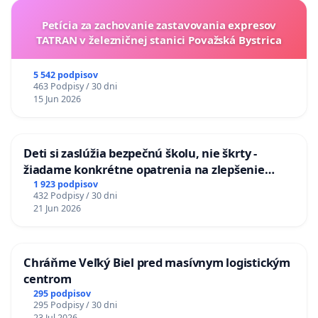
Petícia za zachovanie zastavovania expresov
TATRAN v železničnej stanici Považská Bystrica
5 542 podpisov
463 Podpisy / 30 dni
15 Jun 2026
Deti si zaslúžia bezpečnú školu, nie škrty -
žiadame konkrétne opatrenia na zlepšenie
situácie v školstve
1 923 podpisov
432 Podpisy / 30 dni
21 Jun 2026
Chráňme Veľký Biel pred masívnym logistickým
centrom
295 podpisov
295 Podpisy / 30 dni
23 Jul 2026