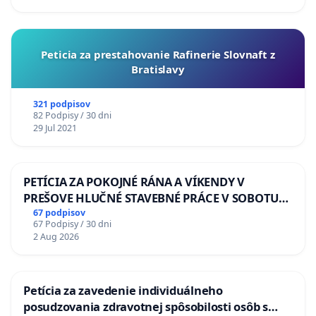
Peticia za prestahovanie Rafinerie Slovnaft z
Bratislavy
321 podpisov
82 Podpisy / 30 dni
29 Jul 2021
PETÍCIA ZA POKOJNÉ RÁNA A VÍKENDY V
PREŠOVE HLUČNÉ STAVEBNÉ PRÁCE V SOBOTU
LEN OD 9.00 DO 13.00 HOD., CEZ PRACOVNÝ
67 podpisov
67 Podpisy / 30 dni
TÝŽDEŇ CIEĽ 8.00 – 18.00 HOD. A PRAVIDELNÁ
2 Aug 2026
KONTROLA STAVBY C-AREA NA
ĎUMBIERSKEJ/MAGU
Petícia za zavedenie individuálneho
posudzovania zdravotnej spôsobilosti osôb s