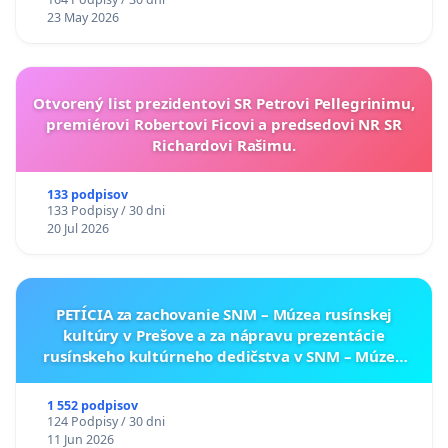
23 May 2026
Otvorený list prezidentovi SR Petrovi Pellegrinimu,
premiérovi Robertovi Ficovi a predsedovi NR SR
Richardovi Rašimu.
133 podpisov
133 Podpisy / 30 dni
20 Jul 2026
PETÍCIA za zachovanie SNM – Múzea rusínskej
kultúry v Prešove a za nápravu prezentácie
rusínskeho kultúrneho dedičstva v SNM – Múzeu
ukrajinskej kultúry vo Svidníku
1 552 podpisov
124 Podpisy / 30 dni
11 Jun 2026