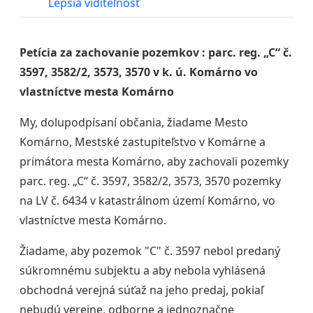
Lepšia viditeľnosť
Petícia za zachovanie pozemkov : parc. reg. „C“ č.
3597, 3582/2, 3573, 3570 v k. ú. Komárno vo
vlastníctve mesta Komárno
My, dolupodpísaní občania, žiadame Mesto
Komárno, Mestské zastupiteľstvo v Komárne a
primátora mesta Komárno, aby zachovali pozemky
parc. reg. „C“ č. 3597, 3582/2, 3573, 3570 pozemky
na LV č. 6434 v katastrálnom území Komárno, vo
vlastníctve mesta Komárno.
Žiadame, aby pozemok "C" č. 3597 nebol predaný
súkromnému subjektu a aby nebola vyhlásená
obchodná verejná súťaž na jeho predaj, pokiaľ
nebudú verejne, odborne a jednoznačne