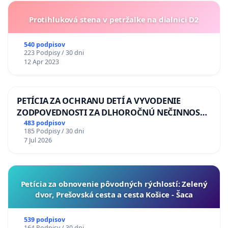
Protihluková stena v petržalke na dialnici D2
540 podpisov
223 Podpisy / 30 dni
12 Apr 2023
PETÍCIA ZA OCHRANU DETÍ A VYVODENIE
ZODPOVEDNOSTI ZA DLHOROČNÚ NEČINNOSŤ
A ZLYHANIE ŠTÁTU
483 podpisov
185 Podpisy / 30 dni
7 Jul 2026
​Petícia za obnovenie pôvodných rýchlostí: Zelený
dvor, Prešovská cesta a cesta Košice - Šaca
539 podpisov
164 Podpisy / 30 dni