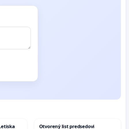
Letiska
Otvorený list predsedovi