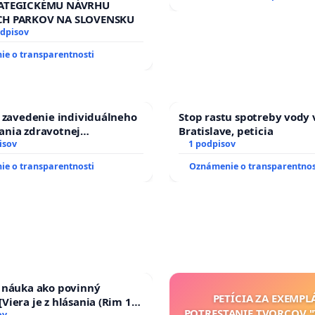
RATEGICKÉMU NÁVRHU
CH PARKOV NA SLOVENSKU
odpisov
e o transparentnosti
a zavedenie individuálneho
Stop rastu spotreby vody 
ania zdravotnej
Bratislave, peticia
sti osôb s diabetom 1. a 2.
isov
1 podpisov
prijímaní do Policajného
e o transparentnosti
Oznámenie o transparentnos
a náuka ako povinný
PETÍCIA ZA EXEMPL
Viera je z hlásania (Rim 10,
POTRESTANIE TVORCOV 
ov