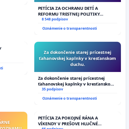
PETÍCIA ZA OCHRANU DETÍ A
REFORMU TRESTNEJ POLITIKY
#STOPPDFL
8 548 podpisov
Oznámenie o transparentnosti
v
Za dokončenie starej prícestnej
ťahanovskej kaplnky v kresťanskom
duchu.
ti
Za dokončenie starej prícestnej
ťahanovskej kaplnky v kresťanskom
duchu.
35 podpisov
Oznámenie o transparentnosti
PETÍCIA ZA POKOJNÉ RÁNA A
ÁRNE
VÍKENDY V PREŠOVE HLUČNÉ
"ZOZNAMU
66 podpisov