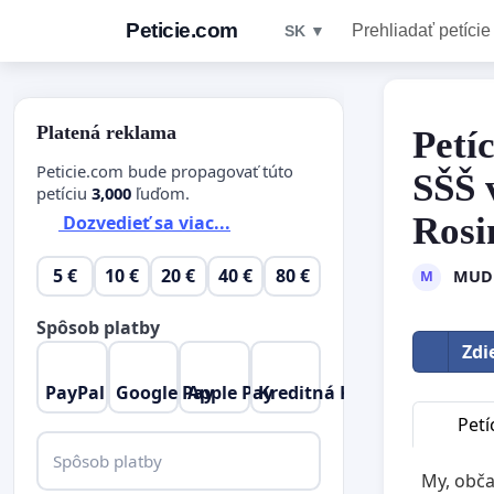
Peticie.com
Prehliadať petície
SK ▼
Platená reklama
Petí
Peticie.com bude propagovať túto
SŠŠ 
petíciu
3,000
ľuďom.
Rosi
Dozvedieť sa viac...
5 €
10 €
20 €
40 €
80 €
MUDr
M
Spôsob platby
Zdi
PayPal
Google Pay
Apple Pay
Kreditná Karta
Petí
Spôsob platby
My, obča