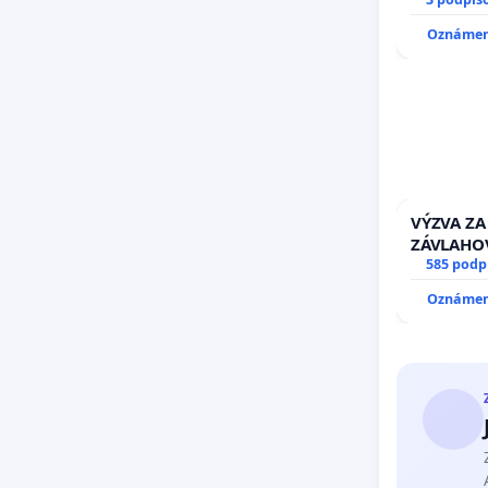
17)]
Oznámeni
VÝZVA ZA
ZÁVLAHO
VÝLUČNO
585 podp
KONTROL
Oznámeni
& žiadosť
stavu zá
kanálov 