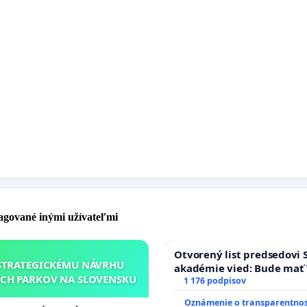
pagované inými užívateľmi
Otvorený list predsedovi 
STRATEGICKÉMU NÁVRHU
akadémie vied: Bude mať 
CH PARKOV NA SLOVENSKU
Slovenska 2040 mravnú ch
1 176 podpisov
Oznámenie o transparentnos