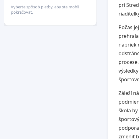
pri Stre
Vyberte spôsob platby, aby ste mohli
pokračovať.
riaditeľk
Počas je
prehrala
napriek 
odstráne
procese.
výsledky
športove
Záleží n
podmienk
škola by
športový
podpora 
zmeniť b