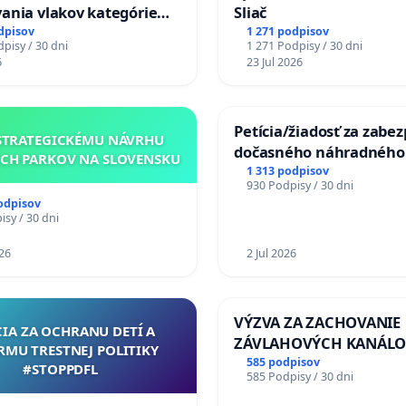
ania vlakov kategórie
Sliač
Ex) TATRAN v železničnej
dpisov
1 271 podpisov
pisy / 30 dni
1 271 Podpisy / 30 dni
Púchov
6
23 Jul 2026
Petícia/žiadosť za zabe
STRATEGICKÉMU NÁVRHU
dočasného náhradného
CH PARKOV NA SLOVENSKU
premostenia Váhu poča
1 313 podpisov
930 Podpisy / 30 dni
uzávery Vážskeho most
odpisov
Komárne
sy / 30 dni
26
2 Jul 2026
VÝZVA ZA ZACHOVANIE
CIA ZA OCHRANU DETÍ A
ZÁVLAHOVÝCH KANÁLO
RMU TRESTNEJ POLITIKY
VÝLUČNOM VLASTNÍCTV
585 podpisov
#STOPPDFL
585 Podpisy / 30 dni
KONTROLOU SLOVENSK
REPUBLIKY & žiadosť na 