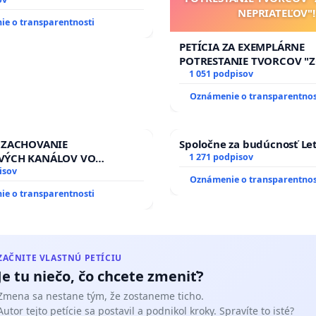
NEPRIATEĽOV"!
e o transparentnosti
PETÍCIA ZA EXEMPLÁRNE
POTRESTANIE TVORCOV 
NEPRIATEĽOV"!
1 051 podpisov
Oznámenie o transparentnos
 ZACHOVANIE
Spoločne za budúcnosť Let
VÝCH KANÁLOV VO
1 271 podpisov
M VLASTNÍCTVE A POD
isov
Oznámenie o transparentnos
OU SLOVENSKEJ REPUBLIKY
e o transparentnosti
 na riešenie zanedbaného
vlahových a odvodňovacích
na Slovensku
ZAČNITE VLASTNÚ PETÍCIU
Je tu niečo, čo chcete zmeniť?
Zmena sa nestane tým, že zostaneme ticho.
Autor tejto petície sa postavil a podnikol kroky. Spravíte to isté?