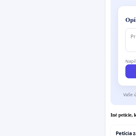
Opí
Napíš
Vaše ú
Iné petície,
Petícia 