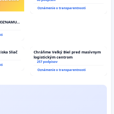
STAVEBNÉ PRÁCE V SOBOTU LEN OD
9.00 DO 13.00 HOD., CEZ PRACOVNÝ
Oznámenie o transparentnosti
TÝŽDEŇ CIEĽ 8.00 – 18.00 HOD. A
PRAVIDELNÁ KONTROLA STAVBY C-
AREA NA ĎUMBIERSKEJ/MAGU
"ZOZNAMU
ti
iska Sliač
Chráňme Veľký Biel pred masívnym
logistickým centrom
257 podpisov
ti
Oznámenie o transparentnosti