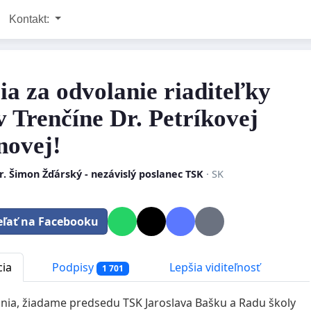
Kontakt:
cia za odvolanie riaditeľky
v Trenčíne Dr. Petríkovej
novej!
. Šimon Žďárský - nezávislý poslanec TSK
· SK
eľať na Facebooku
cia
Podpisy
Lepšia viditeľnosť
1 701
nia, žiadame predsedu TSK Jaroslava Bašku a Radu školy