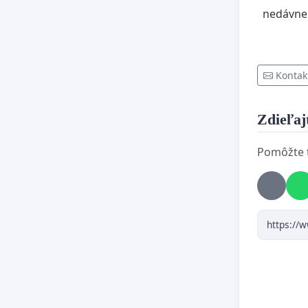
nedávne 
Kontak
Zdieľajt
Pomôžte te