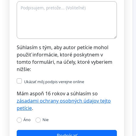
Súhlasím s tým, aby autor petície mohol
použiť informácie, ktoré poskytnem v
tomto formulári, na účely, ktoré vyberiem
nižšie:
Ukázať môj podpis verejne online
Mám aspoň 16 rokov a súhlasím so
zásadami ochrany osobných údajov tejto
petície
.
Áno
Nie
Podpísať