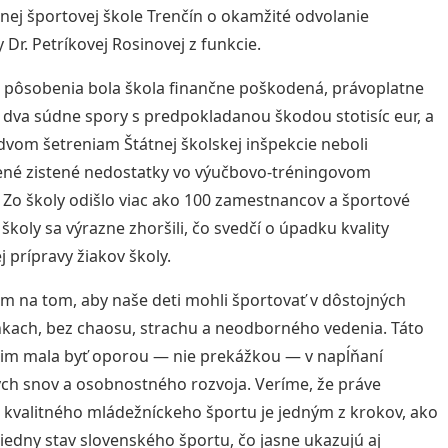
dnej športovej škole Trenčín o okamžité odvolanie
y Dr. Petríkovej Rosinovej z funkcie.
j pôsobenia bola škola finančne poškodená, právoplatne
 dva súdne spory s predpokladanou škodou stotisíc eur, a
dvom šetreniam Štátnej školskej inšpekcie neboli
né zistené nedostatky vo výučbovo-tréningovom
 Zo školy odišlo viac ako 100 zamestnancov a športové
 školy sa výrazne zhoršili, čo svedčí o úpadku kvality
j prípravy žiakov školy.
ám na tom, aby naše deti mohli športovať v dôstojných
ach, bez chaosu, strachu a neodborného vedenia. Táto
 im mala byť oporou — nie prekážkou — v napĺňaní
ch snov a osobnostného rozvoja. Veríme, že práve
kvalitného mládežníckeho športu je jedným z krokov, ako
iedny stav slovenského športu, čo jasne ukazujú aj