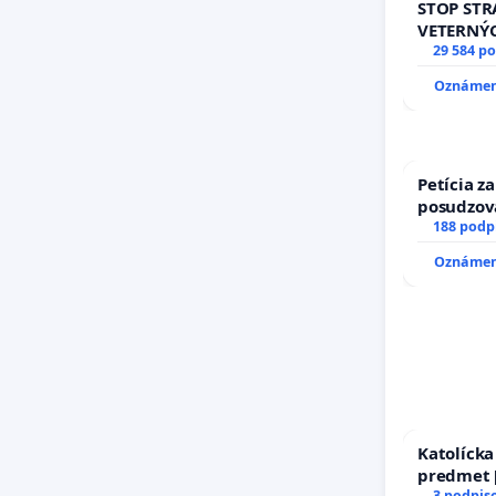
STOP ST
VETERNÝ
29 584 p
Oznámeni
Petícia z
posudzov
spôsobilo
188 podp
typu pri 
Oznámeni
zboru SR
Katolíck
predmet [
3 podpis