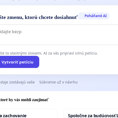
Poháňané AI
šte zmenu, ktorú chcete dosiahnuť
te to vlastnými slovami. AI za vás pripraví silnú petíciu.
Vytvoriť petíciu
daje zostávajú vaše
Súkromie už v návrhu
 ktoré by vás mohli zaujímať
za zachovanie
Spoločne za budúcnosť 