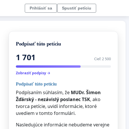
Prihlásiť sa
Spustiť petíciu
Podpísať túto petíciu
1 701
Cieľ: 2 500
Zobraziť podpisy →
Podpísať túto petíciu
Podpísaním súhlasím, že
MUDr. Šimon
Žďárský - nezávislý poslanec TSK
, ako
tvorca petície, uvidí informácie, ktoré
uvediem v tomto formulári.
Nasledujúce informácie nebudeme verejne