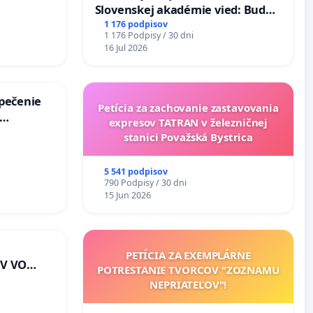
Slovenskej akadémie vied: Bude
mať Vízia Slovenska 2040 mravnú
1 176 podpisov
1 176 Podpisy / 30 dni
chrbticu?
16 Jul 2026
zpečenie
Petícia za zachovanie zastavovania
expresov TATRAN v železničnej
s úplnej
stanici Považská Bystrica
a v
5 541 podpisov
790 Podpisy / 30 dni
15 Jun 2026
PETÍCIA ZA EXEMPLÁRNE
V VO
POTRESTANIE TVORCOV "ZOZNAMU
E A POD
NEPRIATEĽOV"!
EJ
riešenie