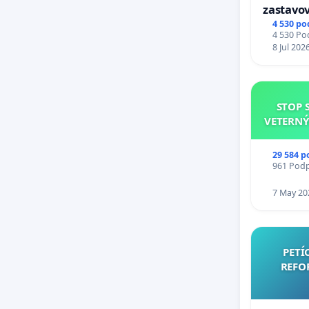
zastavov
Expres (
4 530 po
4 530 Pod
stanici 
8 Jul 202
STOP 
VETERNÝ
29 584 p
961 Podpi
7 May 20
PETÍ
REFO