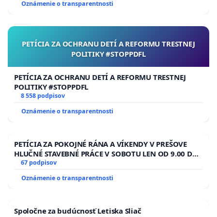
Oznámenie o transparentnosti
PETÍCIA ZA OCHRANU DETÍ A REFORMU TRESTNEJ
POLITIKY #STOPPDFL
PETÍCIA ZA OCHRANU DETÍ A REFORMU TRESTNEJ
POLITIKY #STOPPDFL
8 558 podpisov
Oznámenie o transparentnosti
PETÍCIA ZA POKOJNÉ RÁNA A VÍKENDY V PREŠOVE
HLUČNÉ STAVEBNÉ PRÁCE V SOBOTU LEN OD 9.00 DO
13.00 HOD., CEZ PRACOVNÝ TÝŽDEŇ CIEĽ 8.00 – 18.00
67 podpisov
HOD. A PRAVIDELNÁ KONTROLA STAVBY C-AREA NA
Oznámenie o transparentnosti
ĎUMBIERSKEJ/MAGU
Spoločne za budúcnosť Letiska Sliač