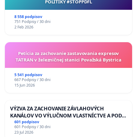
POLITIKY #STOPPDFL
8 558 podpisov
751 Podpisy / 30 dni
2 Feb 2026
Petícia za zachovanie zastavovania expresov
TATRAN v železničnej stanici Považská Bystrica
5 541 podpisov
667 Podpisy / 30 dni
15 Jun 2026
VÝZVA ZA ZACHOVANIE ZÁVLAHOVÝCH
KANÁLOV VO VÝLUČNOM VLASTNÍCTVE A POD
KONTROLOU SLOVENSKEJ REPUBLIKY & žiadosť
601 podpisov
601 Podpisy / 30 dni
na riešenie zanedbaného stavu závlahových a
23 Jul 2026
odvodňovacích kanálov na Slovensku