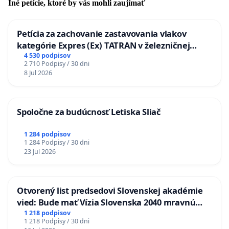
Iné petície, ktoré by vás mohli zaujímať
Petícia za zachovanie zastavovania vlakov
kategórie Expres (Ex) TATRAN v železničnej
stanici Púchov
4 530 podpisov
2 710 Podpisy / 30 dni
8 Jul 2026
Spoločne za budúcnosť Letiska Sliač
1 284 podpisov
1 284 Podpisy / 30 dni
23 Jul 2026
Otvorený list predsedovi Slovenskej akadémie
vied: Bude mať Vízia Slovenska 2040 mravnú
chrbticu?
1 218 podpisov
1 218 Podpisy / 30 dni