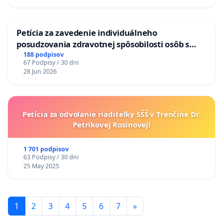
KONTROLA STAVBY C-AREA NA
ĎUMBIERSKEJ/MAGU
Petícia za zavedenie individuálneho
posudzovania zdravotnej spôsobilosti osôb s
diabetom 1. a 2. typu pri prijímaní do
188 podpisov
67 Podpisy / 30 dni
Policajného zboru SR
28 Jun 2026
Petícia za odvolanie riaditeľky SŠŠ v Trenčíne Dr.
Petríkovej Rosinovej!
1 701 podpisov
63 Podpisy / 30 dni
25 May 2025
1
2
3
4
5
6
7
»