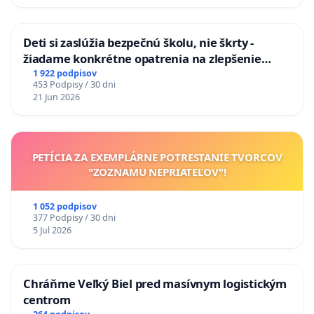
Deti si zaslúžia bezpečnú školu, nie škrty -
žiadame konkrétne opatrenia na zlepšenie
situácie v školstve
1 922 podpisov
453 Podpisy / 30 dni
21 Jun 2026
PETÍCIA ZA EXEMPLÁRNE POTRESTANIE TVORCOV
"ZOZNAMU NEPRIATEĽOV"!
1 052 podpisov
377 Podpisy / 30 dni
5 Jul 2026
Chráňme Veľký Biel pred masívnym logistickým
centrom