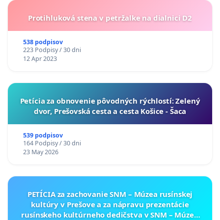
Protihluková stena v petržalke na dialnici D2
538 podpisov
223 Podpisy / 30 dni
12 Apr 2023
​Petícia za obnovenie pôvodných rýchlostí: Zelený
dvor, Prešovská cesta a cesta Košice - Šaca
539 podpisov
164 Podpisy / 30 dni
23 May 2026
PETÍCIA za zachovanie SNM – Múzea rusínskej
kultúry v Prešove a za nápravu prezentácie
rusínskeho kultúrneho dedičstva v SNM – Múzeu