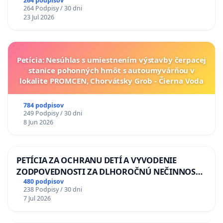
264 podpisov
264 Podpisy / 30 dni
23 Jul 2026
Petícia: Nesúhlas s umiestnením výstavby čerpacej
stanice pohonných hmôt s autoumyvárňou v
lokalite PROMCEN, Chorvátsky Grob - Čierna Voda
784 podpisov
249 Podpisy / 30 dni
8 Jun 2026
PETÍCIA ZA OCHRANU DETÍ A VYVODENIE
ZODPOVEDNOSTI ZA DLHOROČNÚ NEČINNOSŤ
A ZLYHANIE ŠTÁTU
480 podpisov
238 Podpisy / 30 dni
7 Jul 2026