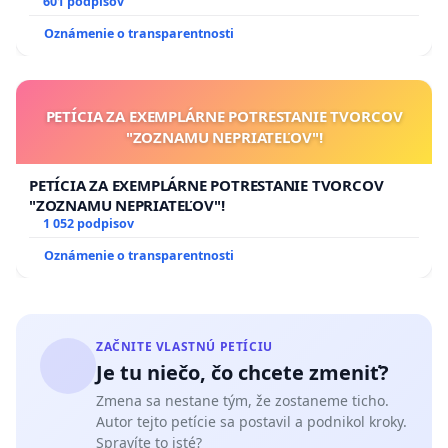
SLOVENSKEJ REPUBLIKY & žiadosť na riešenie
601 podpisov
zanedbaného stavu závlahových a odvodňovacích
Oznámenie o transparentnosti
kanálov na Slovensku
PETÍCIA ZA EXEMPLÁRNE POTRESTANIE TVORCOV
"ZOZNAMU NEPRIATEĽOV"!
PETÍCIA ZA EXEMPLÁRNE POTRESTANIE TVORCOV
"ZOZNAMU NEPRIATEĽOV"!
1 052 podpisov
Oznámenie o transparentnosti
ZAČNITE VLASTNÚ PETÍCIU
Je tu niečo, čo chcete zmeniť?
Zmena sa nestane tým, že zostaneme ticho.
Autor tejto petície sa postavil a podnikol kroky.
Spravíte to isté?