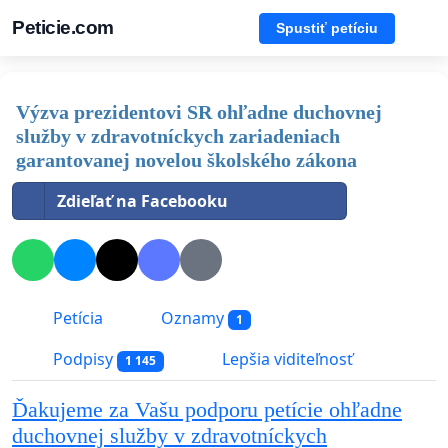
Peticie.com
Spustiť petíciu
Výzva prezidentovi SR ohľadne duchovnej
služby v zdravotníckych zariadeniach
garantovanej novelou školského zákona
Zdieľať na Facebooku
Petícia
Oznamy
1
Podpisy
Lepšia viditeľnosť
1 145
Ďakujeme za Vašu podporu petície ohľadne
duchovnej služby v zdravotníckych