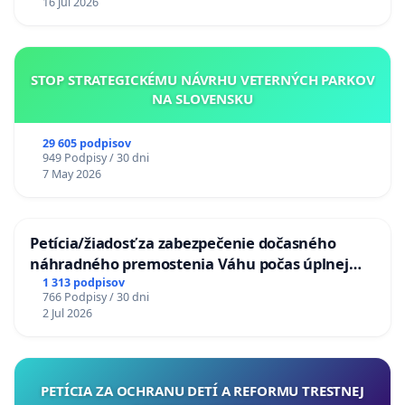
16 Jul 2026
STOP STRATEGICKÉMU NÁVRHU VETERNÝCH PARKOV
NA SLOVENSKU
29 605 podpisov
949 Podpisy / 30 dni
7 May 2026
Petícia/žiadosť za zabezpečenie dočasného
náhradného premostenia Váhu počas úplnej
uzávery Vážskeho mosta v Komárne
1 313 podpisov
766 Podpisy / 30 dni
2 Jul 2026
PETÍCIA ZA OCHRANU DETÍ A REFORMU TRESTNEJ