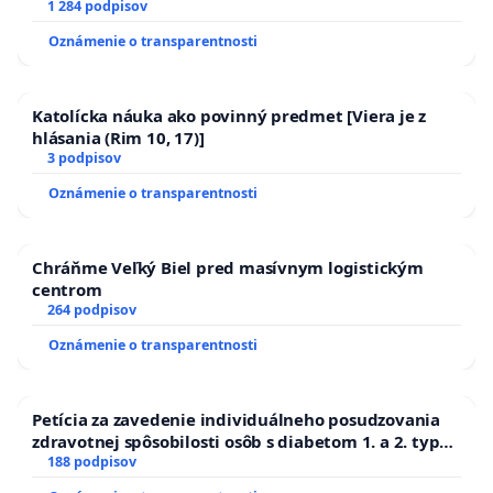
1 284 podpisov
Oznámenie o transparentnosti
Katolícka náuka ako povinný predmet [Viera je z
hlásania (Rim 10, 17)]
3 podpisov
Oznámenie o transparentnosti
Chráňme Veľký Biel pred masívnym logistickým
centrom
264 podpisov
Oznámenie o transparentnosti
Petícia za zavedenie individuálneho posudzovania
zdravotnej spôsobilosti osôb s diabetom 1. a 2. typu
pri prijímaní do Policajného zboru SR
188 podpisov