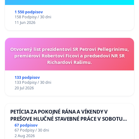
ukrajinskej kultúry vo Svidníku
1 550 podpisov
158 Podpisy / 30 dni
11 Jun 2026
Otvorený list prezidentovi SR Petrovi Pellegrinimu,
premiérovi Robertovi Ficovi a predsedovi NR SR
Richardovi Rašimu.
133 podpisov
133 Podpisy / 30 dni
20 Jul 2026
PETÍCIA ZA POKOJNÉ RÁNA A VÍKENDY V
PREŠOVE HLUČNÉ STAVEBNÉ PRÁCE V SOBOTU
LEN OD 9.00 DO 13.00 HOD., CEZ PRACOVNÝ
67 podpisov
67 Podpisy / 30 dni
TÝŽDEŇ CIEĽ 8.00 – 18.00 HOD. A PRAVIDELNÁ
2 Aug 2026