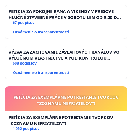
PETÍCIA ZA POKOJNÉ RÁNA A VÍKENDY V PREŠOVE
HLUČNÉ STAVEBNÉ PRÁCE V SOBOTU LEN OD 9.00 DO
13.00 HOD., CEZ PRACOVNÝ TÝŽDEŇ CIEĽ 8.00 – 18.00
67 podpisov
HOD. A PRAVIDELNÁ KONTROLA STAVBY C-AREA NA
Oznámenie o transparentnosti
ĎUMBIERSKEJ/MAGU
VÝZVA ZA ZACHOVANIE ZÁVLAHOVÝCH KANÁLOV VO
VÝLUČNOM VLASTNÍCTVE A POD KONTROLOU
SLOVENSKEJ REPUBLIKY & žiadosť na riešenie
608 podpisov
zanedbaného stavu závlahových a odvodňovacích
Oznámenie o transparentnosti
kanálov na Slovensku
PETÍCIA ZA EXEMPLÁRNE POTRESTANIE TVORCOV
"ZOZNAMU NEPRIATEĽOV"!
PETÍCIA ZA EXEMPLÁRNE POTRESTANIE TVORCOV
"ZOZNAMU NEPRIATEĽOV"!
1 052 podpisov