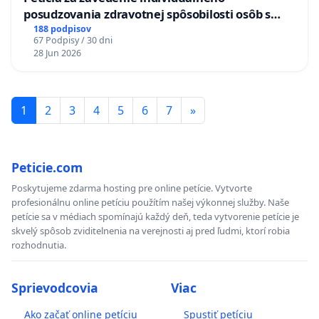
posudzovania zdravotnej spôsobilosti osôb s
diabetom 1. a 2. typu pri prijímaní do
188 podpisov
67 Podpisy / 30 dni
Policajného zboru SR
28 Jun 2026
1
2
3
4
5
6
7
»
Peticie.com
Poskytujeme zdarma hosting pre online petície. Vytvorte
profesionálnu online petíciu použítím našej výkonnej služby. Naše
petície sa v médiach spomínajú každý deň, teda vytvorenie petície je
skvelý spôsob zviditelnenia na verejnosti aj pred ľudmi, ktorí robia
rozhodnutia.
Sprievodcovia
Viac
Ako začať online petíciu
Spustiť petíciu