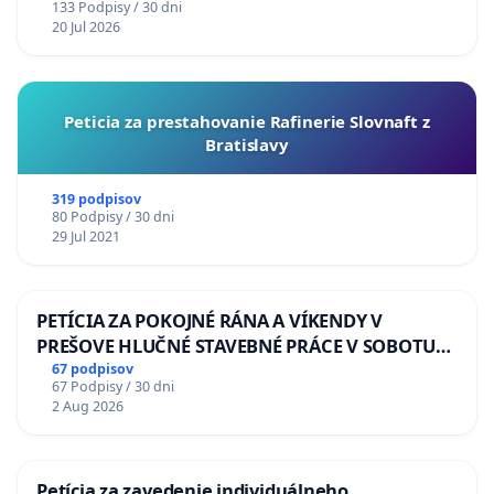
133 Podpisy / 30 dni
20 Jul 2026
Peticia za prestahovanie Rafinerie Slovnaft z
Bratislavy
319 podpisov
80 Podpisy / 30 dni
29 Jul 2021
PETÍCIA ZA POKOJNÉ RÁNA A VÍKENDY V
PREŠOVE HLUČNÉ STAVEBNÉ PRÁCE V SOBOTU
LEN OD 9.00 DO 13.00 HOD., CEZ PRACOVNÝ
67 podpisov
67 Podpisy / 30 dni
TÝŽDEŇ CIEĽ 8.00 – 18.00 HOD. A PRAVIDELNÁ
2 Aug 2026
KONTROLA STAVBY C-AREA NA
ĎUMBIERSKEJ/MAGU
Petícia za zavedenie individuálneho