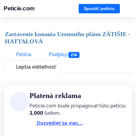
Peticie.com
Spustiť petíciu
Zastavenie konania Uzemného plánu ZÁTIŠIE -
HATTALOVÁ
Petícia
Podpisy
236
Lepšia viditeľnosť
Platená reklama
Peticie.com bude propagovať túto petíciu
3,000
ľuďom.
Dozvedieť sa viac...