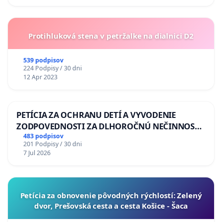
Protihluková stena v petržalke na dialnici D2
539 podpisov
224 Podpisy / 30 dni
12 Apr 2023
PETÍCIA ZA OCHRANU DETÍ A VYVODENIE
ZODPOVEDNOSTI ZA DLHOROČNÚ NEČINNOSŤ
A ZLYHANIE ŠTÁTU
483 podpisov
201 Podpisy / 30 dni
7 Jul 2026
​Petícia za obnovenie pôvodných rýchlostí: Zelený
dvor, Prešovská cesta a cesta Košice - Šaca