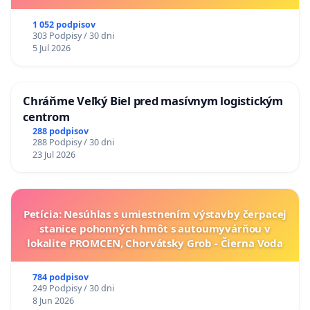
1 052 podpisov
303 Podpisy / 30 dni
5 Jul 2026
Chráňme Veľký Biel pred masívnym logistickým
centrom
288 podpisov
288 Podpisy / 30 dni
23 Jul 2026
Petícia: Nesúhlas s umiestnením výstavby čerpacej
stanice pohonných hmôt s autoumyvárňou v
lokalite PROMCEN, Chorvátsky Grob - Čierna Voda
784 podpisov
249 Podpisy / 30 dni
8 Jun 2026