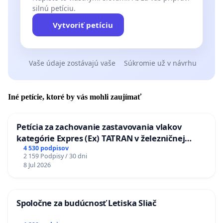
silnú petíciu.
Vytvoriť petíciu
Vaše údaje zostávajú vaše
Súkromie už v návrhu
Iné petície, ktoré by vás mohli zaujímať
Petícia za zachovanie zastavovania vlakov
kategórie Expres (Ex) TATRAN v železničnej
stanici Púchov
4 530 podpisov
2 159 Podpisy / 30 dni
8 Jul 2026
Spoločne za budúcnosť Letiska Sliač