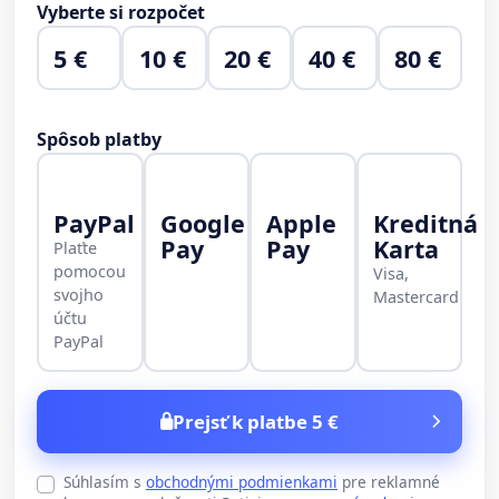
Vyberte si rozpočet
5 €
10 €
20 €
40 €
80 €
Spôsob platby
PayPal
Google
Apple
Kreditná
Pay
Pay
Karta
Plaťte
pomocou
Visa,
svojho
Mastercard
účtu
PayPal
Prejsť k platbe 5 €
Súhlasím s
obchodnými podmienkami
pre reklamné