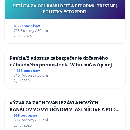
PETÍCIA ZA OCHRANU DETÍ A REFORMU TRESTNEJ
POLITIKY #STOPPDFL
8 569 podpisov
753 Podpisy / 30 dni
2 Feb 2026
Petícia/žiadosť za zabezpečenie dočasného
náhradného premostenia Váhu počas úplnej
uzávery Vážskeho mosta v Komárne
1 313 podpisov
710 Podpisy / 30 dni
2 Jul 2026
VÝZVA ZA ZACHOVANIE ZÁVLAHOVÝCH
KANÁLOV VO VÝLUČNOM VLASTNÍCTVE A POD
KONTROLOU SLOVENSKEJ REPUBLIKY & žiadosť
608 podpisov
608 Podpisy / 30 dni
na riešenie zanedbaného stavu závlahových a
23 Jul 2026
odvodňovacích kanálov na Slovensku