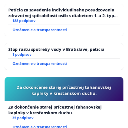
Petícia za zavedenie individuálneho posudzovania
zdravotnej spôsobilosti osôb s diabetom 1. a 2. typu
pri prijímaní do Policajného zboru SR
188 podpisov
Oznámenie o transparentnosti
Stop rastu spotreby vody v Bratislave, peticia
1 podpisov
Oznámenie o transparentnosti
Za dokončenie starej prícestnej ťahanovskej
kaplnky v kresťanskom duchu.
Za dokončenie starej prícestnej ťahanovskej
kaplnky v kresťanskom duchu.
35 podpisov
Oznámenie o transparentnosti