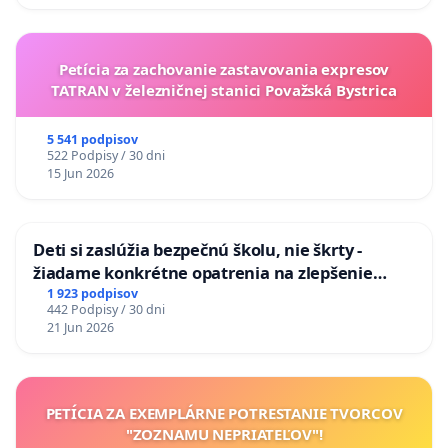
Petícia za zachovanie zastavovania expresov
TATRAN v železničnej stanici Považská Bystrica
5 541 podpisov
522 Podpisy / 30 dni
15 Jun 2026
Deti si zaslúžia bezpečnú školu, nie škrty -
žiadame konkrétne opatrenia na zlepšenie
situácie v školstve
1 923 podpisov
442 Podpisy / 30 dni
21 Jun 2026
PETÍCIA ZA EXEMPLÁRNE POTRESTANIE TVORCOV
"ZOZNAMU NEPRIATEĽOV"!