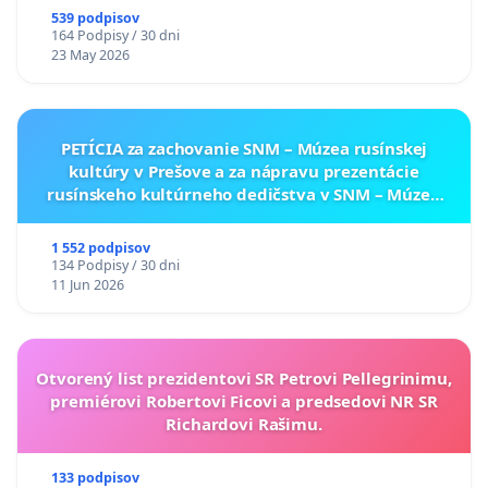
539 podpisov
164 Podpisy / 30 dni
23 May 2026
PETÍCIA za zachovanie SNM – Múzea rusínskej
kultúry v Prešove a za nápravu prezentácie
rusínskeho kultúrneho dedičstva v SNM – Múzeu
ukrajinskej kultúry vo Svidníku
1 552 podpisov
134 Podpisy / 30 dni
11 Jun 2026
Otvorený list prezidentovi SR Petrovi Pellegrinimu,
premiérovi Robertovi Ficovi a predsedovi NR SR
Richardovi Rašimu.
133 podpisov