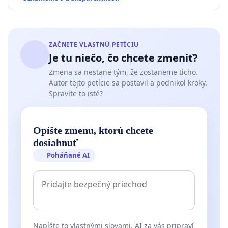
ZAČNITE VLASTNÚ PETÍCIU
Je tu niečo, čo chcete zmeniť?
Zmena sa nestane tým, že zostaneme ticho.
Autor tejto petície sa postavil a podnikol kroky.
Spravíte to isté?
Opíšte zmenu, ktorú chcete
dosiahnuť
Poháňané AI
Napíšte to vlastnými slovami. AI za vás pripraví