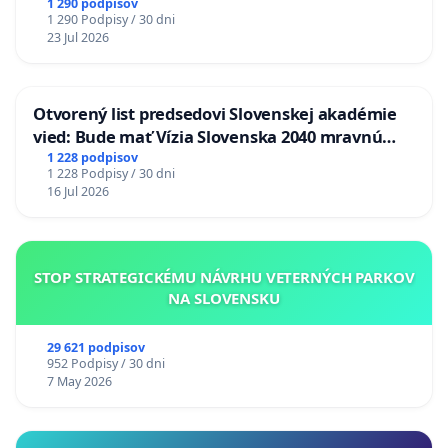
1 290 podpisov
1 290 Podpisy / 30 dni
23 Jul 2026
Otvorený list predsedovi Slovenskej akadémie
vied: Bude mať Vízia Slovenska 2040 mravnú
chrbticu?
1 228 podpisov
1 228 Podpisy / 30 dni
16 Jul 2026
STOP STRATEGICKÉMU NÁVRHU VETERNÝCH PARKOV
NA SLOVENSKU
29 621 podpisov
952 Podpisy / 30 dni
7 May 2026