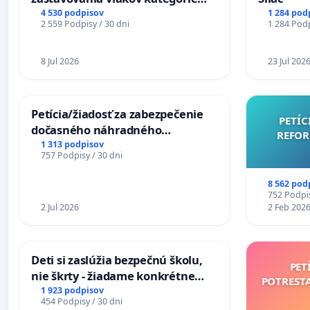
Expres (Ex) TATRAN v železničnej
4 530 podpisov
1 284 pod
2 559 Podpisy / 30 dni
1 284 Podp
stanici Púchov
8 Jul 2026
23 Jul 202
Petícia/žiadosť za zabezpečenie
PETÍC
dočasného náhradného
REFOR
premostenia Váhu počas úplnej
1 313 podpisov
757 Podpisy / 30 dni
uzávery Vážskeho mosta v
Komárne
8 562 pod
752 Podpis
2 Jul 2026
2 Feb 202
Deti si zaslúžia bezpečnú školu,
PET
nie škrty - žiadame konkrétne
POTREST
opatrenia na zlepšenie situácie v
1 923 podpisov
454 Podpisy / 30 dni
školstve