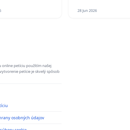
D. A PRAVIDELNÁ
A STAVBY C-AREA NA
6
28 Jun 2026
SKEJ/MAGU
 online petíciu použítím našej
vytvorenie petície je skvelý spôsob
tíciu
hrany osobných údajov
 súbory cookie