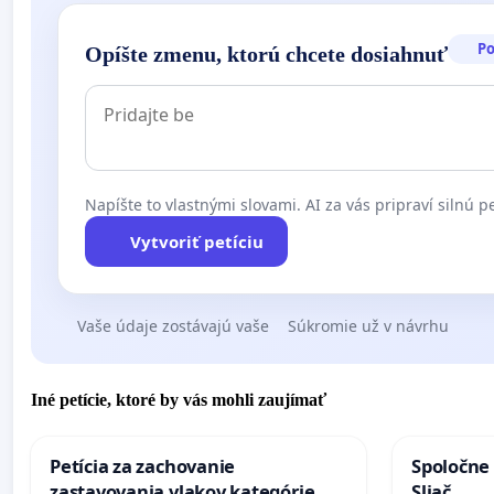
P
Opíšte zmenu, ktorú chcete dosiahnuť
Napíšte to vlastnými slovami. AI za vás pripraví silnú pe
Vytvoriť petíciu
Vaše údaje zostávajú vaše
Súkromie už v návrhu
Iné petície, ktoré by vás mohli zaujímať
Petícia za zachovanie
Spoločne 
zastavovania vlakov kategórie
Sliač