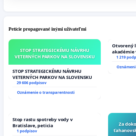
Petície propagované inými užívateľmi
Otvorený l
STOP STRATEGICKÉMU NÁVRHU
akadémie v
VETERNÝCH PARKOV NA SLOVENSKU
Slovenska
1 219 podp
Oznámenie
STOP STRATEGICKÉMU NÁVRHU
VETERNÝCH PARKOV NA SLOVENSKU
29 606 podpisov
Oznámenie o transparentnosti
Stop rastu spotreby vody v
Za doko
Bratislave, peticia
ťahanovsk
1 podpisov