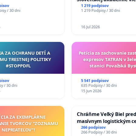
mať Vízia Slovenska 20
pisov
1 219 podpisov
isy / 30 dni
1 219 Podpisy / 30 dni
chrbticu?
6
16 Jul 2026
IA ZA OCHRANU DETÍ A
Petícia za zachovanie za
MU TRESTNEJ POLITIKY
expresov TATRAN v žele
#STOPPDFL
stanici Považská Bys
pisov
5 541 podpisov
y / 30 dni
635 Podpisy / 30 dni
6
15 Jun 2026
Chráňme Veľký Biel pre
ÍCIA ZA EXEMPLÁRNE
masívnym logistickým c
ANIE TVORCOV "ZOZNAMU
266 podpisov
NEPRIATEĽOV"!
266 Podpisy / 30 dni