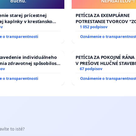
duchu.
NEPRIATEĽOV"!
nie starej prícestnej
PETÍCIA ZA EXEMPLÁRNE
ej kaplnky v kresťanskom
POTRESTANIE TVORCOV "
ov
NEPRIATEĽOV"!
1 052 podpisov
 o transparentnosti
Oznámenie o transparentnost
 zavedenie individuálneho
PETÍCIA ZA POKOJNÉ RÁNA
ia zdravotnej spôsobilosti
V PREŠOVE HLUČNÉ STAVEB
betom 1. a 2. typu pri
sov
V SOBOTU LEN OD 9.00 DO 
67 podpisov
do Policajného zboru SR
HOD., CEZ PRACOVNÝ TÝŽD
 o transparentnosti
Oznámenie o transparentnost
8.00 – 18.00 HOD. A PRAVI
KONTROLA STAVBY C-AREA
ĎUMBIERSKEJ/MAGU
víte to isté?