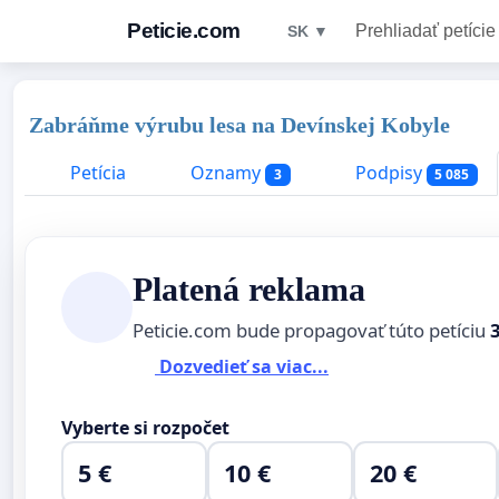
Peticie.com
Prehliadať petície
SK ▼
Zabráňme výrubu lesa na Devínskej Kobyle
Petícia
Oznamy
Podpisy
3
5 085
Platená reklama
Peticie.com bude propagovať túto petíciu
Dozvedieť sa viac...
Vyberte si rozpočet
5 €
10 €
20 €