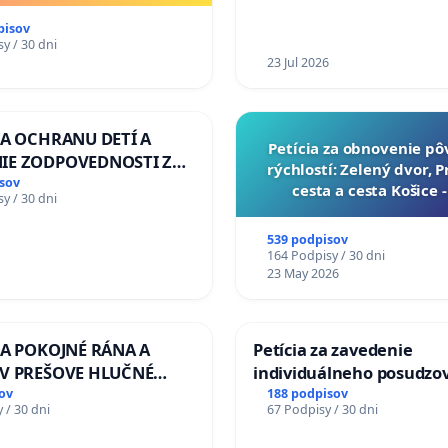
pisov
y / 30 dni
23 Jul 2026
ZA OCHRANU DETÍ A
​Petícia za obnovenie p
IE ZODPOVEDNOSTI ZA
rýchlostí: Zelený dvor, 
NÚ NEČINNOSŤ A
sov
cesta a cesta Košice 
y / 30 dni
E ŠTÁTU
539 podpisov
164 Podpisy / 30 dni
23 May 2026
ZA POKOJNÉ RÁNA A
Petícia za zavedenie
 V PREŠOVE HLUČNÉ
individuálneho posudzo
 PRÁCE V SOBOTU LEN
zdravotnej spôsobilosti 
ov
188 podpisov
 / 30 dni
67 Podpisy / 30 dni
O 13.00 HOD., CEZ
diabetom 1. a 2. typu pri
 TÝŽDEŇ CIEĽ 8.00 –
do Policajného zboru SR