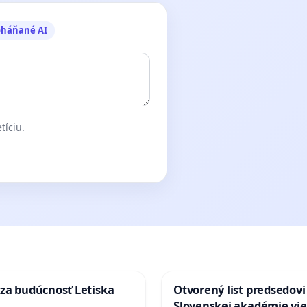
oháňané AI
tíciu.
za budúcnosť Letiska
Otvorený list predsedovi
Slovenskej akadémie vie