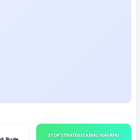
STOP STRATEGICKÉMU NÁVRHU
d: Bude