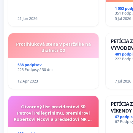
1 052 pod
351 Podpis
21 Jun 2026
5 Jul 2026
PETÍCIA 
Protihluková stena v petržalke na
VYVODEN
dialnici D2
DLHOROČ
481 podpi
222 Podpis
ZLYHANI
538 podpisov
223 Podpisy / 30 dni
12 Apr 2023
7 Jul 2026
PETÍCIA 
Otvorený list prezidentovi SR
VÍKENDY
Petrovi Pellegrinimu, premiérovi
STAVEBNÉ
67 podpis
Robertovi Ficovi a predsedovi NR SR
67 Podpisy
OD 9.00 D
Richardovi Rašimu.
PRACOVNÝ