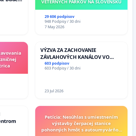
VETERNÝCH PARKOV NA SLOVENSKU
40 mravnú
29 606 podpisov
948 Podpisy / 30 dni
7 May 2026
VÝZVA ZA ZACHOVANIE
stavovania
ZÁVLAHOVÝCH KANÁLOV VO
zničnej
VÝLUČNOM VLASTNÍCTVE A POD
603 podpisov
trica
603 Podpisy / 30 dni
KONTROLOU SLOVENSKEJ
REPUBLIKY & žiadosť na riešenie
zanedbaného stavu závlahových
a odvodňovacích kanálov na
23 Jul 2026
Slovensku
d
Petícia: Nesúhlas s umiestnením
entrom
výstavby čerpacej stanice
pohonných hmôt s autoumyvárňou