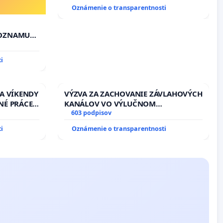
Oznámenie o transparentnosti
ZOZNAMU
i
 A VÍKENDY
VÝZVA ZA ZACHOVANIE ZÁVLAHOVÝCH
NÉ PRÁCE
KANÁLOV VO VÝLUČNOM
13.00
VLASTNÍCTVE A POD KONTROLOU
603 podpisov
EŇ CIEĽ
SLOVENSKEJ REPUBLIKY & žiadosť na
i
Oznámenie o transparentnosti
DELNÁ
riešenie zanedbaného stavu
 NA
závlahových a odvodňovacích
kanálov na Slovensku