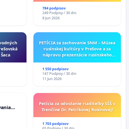
v lokalite PROMCEN, Chorvátsky
Grob - Čierna Voda
784 podpisov
249 Podpisy / 30 dni
8 Jun 2026
ôvodných
PETÍCIA za zachovanie SNM – Múzea
Prešovská
rusínskej kultúry v Prešove a za
- Šaca
nápravu prezentácie rusínskeho
kultúrneho dedičstva v SNM –
Múzeu ukrajinskej kultúry vo
1 550 podpisov
Svidníku
147 Podpisy / 30 dni
11 Jun 2026
Petícia za odvolanie riaditeľky SŠŠ v
vania
Trenčíne Dr. Petríkovej Rosinovej!
osôb s
 prijímaní
1 703 podpisov
65 Podpisy / 30 dni