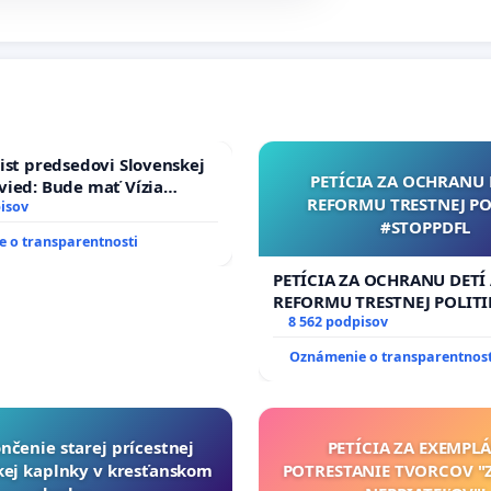
ist predsedovi Slovenskej
PETÍCIA ZA OCHRANU 
ied: Bude mať Vízia
REFORMU TRESTNEJ PO
 2040 mravnú chrbticu?
isov
#STOPPDFL
 o transparentnosti
PETÍCIA ZA OCHRANU DETÍ
REFORMU TRESTNEJ POLITI
#STOPPDFL
8 562 podpisov
Oznámenie o transparentnost
nčenie starej prícestnej
PETÍCIA ZA EXEMPL
ej kaplnky v kresťanskom
POTRESTANIE TVORCOV 