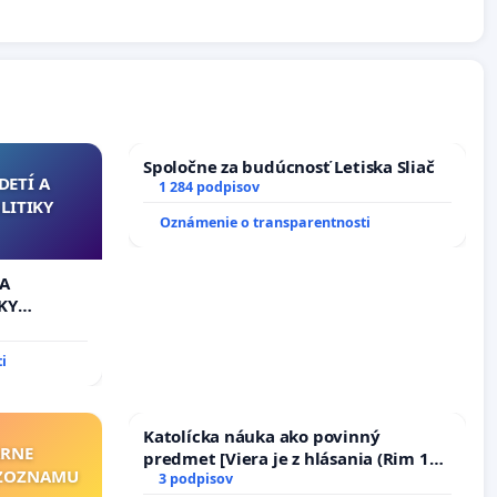
Spoločne za budúcnosť Letiska Sliač
DETÍ A
1 284 podpisov
LITIKY
Oznámenie o transparentnosti
 A
KY
i
Katolícka náuka ako povinný
ÁRNE
predmet [Viera je z hlásania (Rim 10,
"ZOZNAMU
17)]
3 podpisov