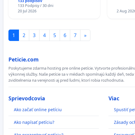
133 podpisov
18.00 HO
133 Podpisy / 30 dni
20 Jul 2026
KONTROL
2 Aug 202
ĎUMBIER
1
2
3
4
5
6
7
»
Peticie.com
Poskytujeme zdarma hosting pre online petície. Vytvorte profesionálnu
výkonnej služby. Naše petície sa v médiach spomínajú každý deň, teda 
zviditelnenia na verejnosti aj pred ľudmi, ktorí robia rozhodnutia.
Sprievodcovia
Viac
Ako začať online petíciu
Spustiť pe
Ako napísať petíciu?
Zásady oc
Ako prezentovať petíciu?
Spravovať