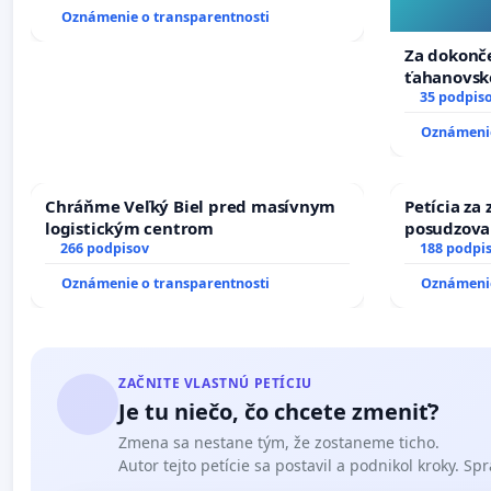
Oznámenie o transparentnosti
Za dokonče
ťahanovsk
duchu.
35 podpis
Oznámenie
Chráňme Veľký Biel pred masívnym
Petícia za
logistickým centrom
posudzovan
266 podpisov
osôb s dia
188 podpi
prijímaní 
Oznámenie o transparentnosti
Oznámenie
ZAČNITE VLASTNÚ PETÍCIU
Je tu niečo, čo chcete zmeniť?
Zmena sa nestane tým, že zostaneme ticho.
Autor tejto petície sa postavil a podnikol kroky. Spra