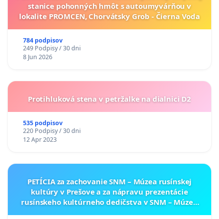
stanice pohonných hmôt s autoumyvárňou v
lokalite PROMCEN, Chorvátsky Grob - Čierna Voda
784 podpisov
249 Podpisy / 30 dni
8 Jun 2026
Protihluková stena v petržalke na dialnici D2
535 podpisov
220 Podpisy / 30 dni
12 Apr 2023
PETÍCIA za zachovanie SNM – Múzea rusínskej
kultúry v Prešove a za nápravu prezentácie
rusínskeho kultúrneho dedičstva v SNM – Múzeu
ukrajinskej kultúry vo Svidníku