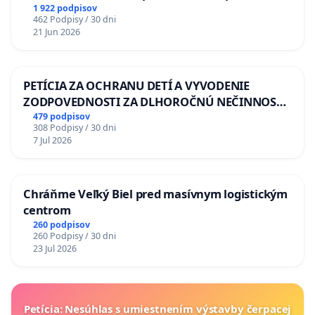
situácie v školstve
1 922 podpisov
462 Podpisy / 30 dni
21 Jun 2026
PETÍCIA ZA OCHRANU DETÍ A VYVODENIE
ZODPOVEDNOSTI ZA DLHOROČNÚ NEČINNOSŤ
A ZLYHANIE ŠTÁTU
479 podpisov
308 Podpisy / 30 dni
7 Jul 2026
Chráňme Veľký Biel pred masívnym logistickým
centrom
260 podpisov
260 Podpisy / 30 dni
23 Jul 2026
Petícia: Nesúhlas s umiestnením výstavby čerpacej