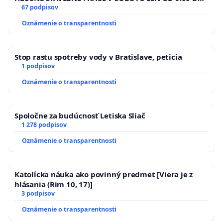
13.00 HOD., CEZ PRACOVNÝ TÝŽDEŇ CIEĽ 8.00 – 18.00
67 podpisov
HOD. A PRAVIDELNÁ KONTROLA STAVBY C-AREA NA
Oznámenie o transparentnosti
ĎUMBIERSKEJ/MAGU
Stop rastu spotreby vody v Bratislave, peticia
1 podpisov
Oznámenie o transparentnosti
Spoločne za budúcnosť Letiska Sliač
1 278 podpisov
Oznámenie o transparentnosti
Katolícka náuka ako povinný predmet [Viera je z
hlásania (Rim 10, 17)]
3 podpisov
Oznámenie o transparentnosti