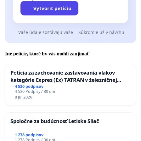
Vytvoriť petíciu
Vaše údaje zostávajú vaše
Súkromie už v návrhu
Iné petície, ktoré by vás mohli zaujímať
Petícia za zachovanie zastavovania vlakov
kategórie Expres (Ex) TATRAN v železničnej
stanici Púchov
4 530 podpisov
4 530 Podpisy / 30 dni
8 Jul 2026
Spoločne za budúcnosť Letiska Sliač
1 278 podpisov
1 278 Podpisy / 30 dni