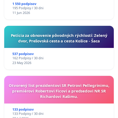
1 550 podpisov
195 Podpisy / 30 dni
11 Jun 2026
​Petícia za obnovenie pôvodných rýchlostí: Zelený
dvor, Prešovská cesta a cesta Košice - Šaca
537 podpisov
162 Podpisy / 30 dni
23 May 2026
Otvorený list prezidentovi SR Petrovi Pellegrinimu,
premiérovi Robertovi Ficovi a predsedovi NR SR
Richardovi Rašimu.
133 podpisov
133 Podpisy / 30 dni