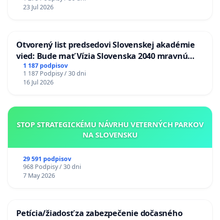
23 Jul 2026
Otvorený list predsedovi Slovenskej akadémie
vied: Bude mať Vízia Slovenska 2040 mravnú
chrbticu?
1 187 podpisov
1 187 Podpisy / 30 dni
16 Jul 2026
STOP STRATEGICKÉMU NÁVRHU VETERNÝCH PARKOV
NA SLOVENSKU
29 591 podpisov
968 Podpisy / 30 dni
7 May 2026
Petícia/žiadosť za zabezpečenie dočasného