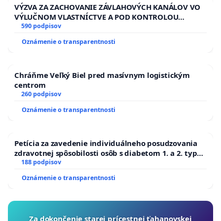
VÝZVA ZA ZACHOVANIE ZÁVLAHOVÝCH KANÁLOV VO
VÝLUČNOM VLASTNÍCTVE A POD KONTROLOU
SLOVENSKEJ REPUBLIKY & žiadosť na riešenie
590 podpisov
zanedbaného stavu závlahových a odvodňovacích
Oznámenie o transparentnosti
kanálov na Slovensku
Chráňme Veľký Biel pred masívnym logistickým
centrom
260 podpisov
Oznámenie o transparentnosti
Petícia za zavedenie individuálneho posudzovania
zdravotnej spôsobilosti osôb s diabetom 1. a 2. typu
pri prijímaní do Policajného zboru SR
188 podpisov
Oznámenie o transparentnosti
Za dokončenie starej prícestnej ťahanovskej