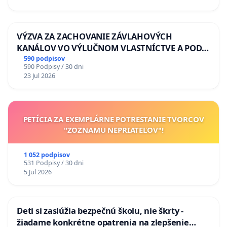
VÝZVA ZA ZACHOVANIE ZÁVLAHOVÝCH
KANÁLOV VO VÝLUČNOM VLASTNÍCTVE A POD
KONTROLOU SLOVENSKEJ REPUBLIKY & žiadosť
590 podpisov
590 Podpisy / 30 dni
na riešenie zanedbaného stavu závlahových a
23 Jul 2026
odvodňovacích kanálov na Slovensku
PETÍCIA ZA EXEMPLÁRNE POTRESTANIE TVORCOV
"ZOZNAMU NEPRIATEĽOV"!
1 052 podpisov
531 Podpisy / 30 dni
5 Jul 2026
Deti si zaslúžia bezpečnú školu, nie škrty -
žiadame konkrétne opatrenia na zlepšenie