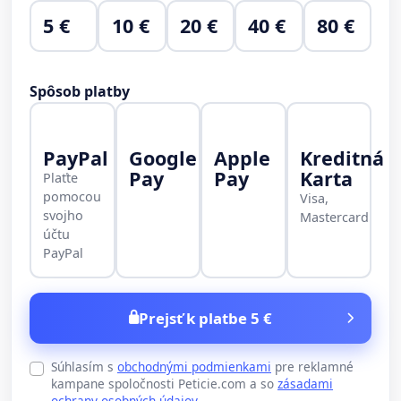
5 €
10 €
20 €
40 €
80 €
Spôsob platby
PayPal
Google
Apple
Kreditná
Pay
Pay
Karta
Plaťte
pomocou
Visa,
svojho
Mastercard
účtu
PayPal
Prejsť k platbe 5 €
Súhlasím s
obchodnými podmienkami
pre reklamné
kampane spoločnosti Peticie.com a so
zásadami
ochrany osobných údajov
.