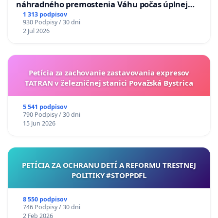
náhradného premostenia Váhu počas úplnej
uzávery Vážskeho mosta v Komárne
1 313 podpisov
930 Podpisy / 30 dni
2 Jul 2026
Petícia za zachovanie zastavovania expresov
TATRAN v železničnej stanici Považská Bystrica
5 541 podpisov
790 Podpisy / 30 dni
15 Jun 2026
PETÍCIA ZA OCHRANU DETÍ A REFORMU TRESTNEJ
POLITIKY #STOPPDFL
8 550 podpisov
746 Podpisy / 30 dni
2 Feb 2026