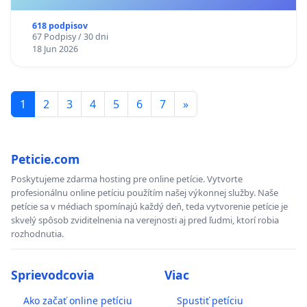
618 podpisov
67 Podpisy / 30 dni
18 Jun 2026
1
2
3
4
5
6
7
»
Peticie.com
Poskytujeme zdarma hosting pre online petície. Vytvorte
profesionálnu online petíciu použítím našej výkonnej služby. Naše
petície sa v médiach spomínajú každý deň, teda vytvorenie petície je
skvelý spôsob zviditelnenia na verejnosti aj pred ľudmi, ktorí robia
rozhodnutia.
Sprievodcovia
Viac
Ako začať online petíciu
Spustiť petíciu