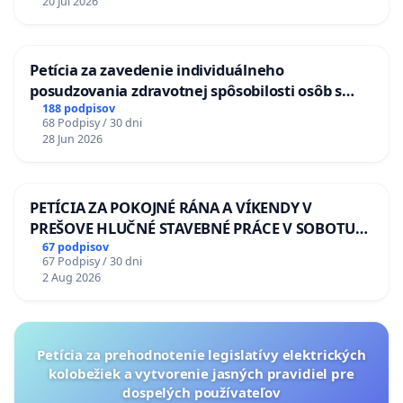
20 Jul 2026
Petícia za zavedenie individuálneho
posudzovania zdravotnej spôsobilosti osôb s
diabetom 1. a 2. typu pri prijímaní do
188 podpisov
68 Podpisy / 30 dni
Policajného zboru SR
28 Jun 2026
PETÍCIA ZA POKOJNÉ RÁNA A VÍKENDY V
PREŠOVE HLUČNÉ STAVEBNÉ PRÁCE V SOBOTU
LEN OD 9.00 DO 13.00 HOD., CEZ PRACOVNÝ
67 podpisov
67 Podpisy / 30 dni
TÝŽDEŇ CIEĽ 8.00 – 18.00 HOD. A PRAVIDELNÁ
2 Aug 2026
KONTROLA STAVBY C-AREA NA
ĎUMBIERSKEJ/MAGU
Petícia za prehodnotenie legislatívy elektrických
kolobežiek a vytvorenie jasných pravidiel pre
dospelých používateľov