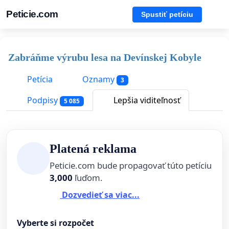
Peticie.com
Spustiť petíciu
Zabráňme výrubu lesa na Devínskej Kobyle
Petícia
Oznamy
3
Podpisy
Lepšia viditeľnosť
5 085
Platená reklama
Peticie.com bude propagovať túto petíciu
3,000
ľuďom.
Dozvedieť sa viac...
Vyberte si rozpočet