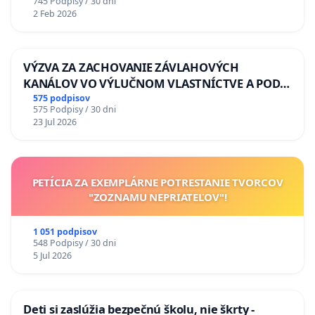
745 Podpisy / 30 dni
2 Feb 2026
VÝZVA ZA ZACHOVANIE ZÁVLAHOVÝCH
KANÁLOV VO VÝLUČNOM VLASTNÍCTVE A POD
KONTROLOU SLOVENSKEJ REPUBLIKY & žiadosť
575 podpisov
575 Podpisy / 30 dni
na riešenie zanedbaného stavu závlahových a
23 Jul 2026
odvodňovacích kanálov na Slovensku
PETÍCIA ZA EXEMPLÁRNE POTRESTANIE TVORCOV
"ZOZNAMU NEPRIATEĽOV"!
1 051 podpisov
548 Podpisy / 30 dni
5 Jul 2026
Deti si zaslúžia bezpečnú školu, nie škrty -