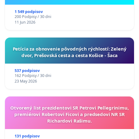
ukrajinskej kultúry vo Svidníku
1 549 podpisov
200 Podpisy / 30 dni
11 Jun 2026
​Petícia za obnovenie pôvodných rýchlostí: Zelený
dvor, Prešovská cesta a cesta Košice - Šaca
537 podpisov
162 Podpisy / 30 dni
23 May 2026
Otvorený list prezidentovi SR Petrovi Pellegrinimu,
premiérovi Robertovi Ficovi a predsedovi NR SR
Richardovi Rašimu.
131 podpisov