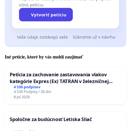
silnú petíciu.
Vytvoriť petíciu
Vaše údaje zostávajú vaše
Súkromie už v návrhu
Iné petície, ktoré by vás mohli zaujímať
Petícia za zachovanie zastavovania vlakov
kategórie Expres (Ex) TATRAN v železničnej
stanici Púchov
4 530 podpisov
4 530 Podpisy / 30 dni
8 Jul 2026
Spoločne za budúcnosť Letiska Sliač