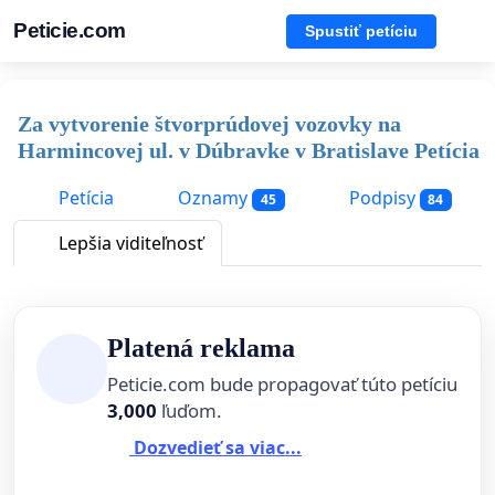
Peticie.com
Spustiť petíciu
Za vytvorenie štvorprúdovej vozovky na
Harmincovej ul. v Dúbravke v Bratislave Petícia
Petícia
Oznamy
Podpisy
45
84
Lepšia viditeľnosť
Platená reklama
Peticie.com bude propagovať túto petíciu
3,000
ľuďom.
Dozvedieť sa viac...