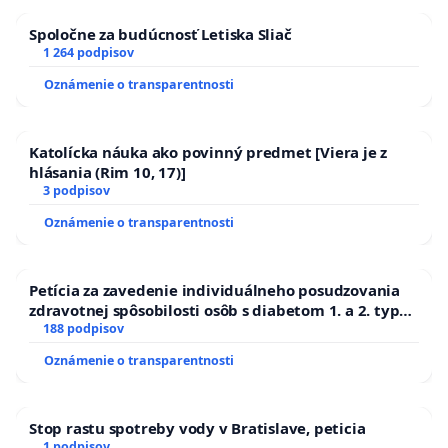
Spoločne za budúcnosť Letiska Sliač
1 264 podpisov
Oznámenie o transparentnosti
Katolícka náuka ako povinný predmet [Viera je z
hlásania (Rim 10, 17)]
3 podpisov
Oznámenie o transparentnosti
Petícia za zavedenie individuálneho posudzovania
zdravotnej spôsobilosti osôb s diabetom 1. a 2. typu
pri prijímaní do Policajného zboru SR
188 podpisov
Oznámenie o transparentnosti
Stop rastu spotreby vody v Bratislave, peticia
1 podpisov