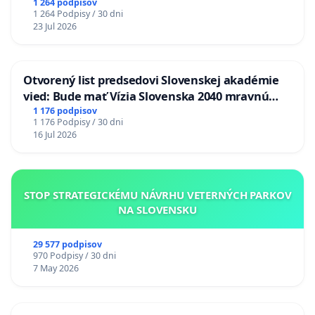
1 264 podpisov
1 264 Podpisy / 30 dni
23 Jul 2026
Otvorený list predsedovi Slovenskej akadémie
vied: Bude mať Vízia Slovenska 2040 mravnú
chrbticu?
1 176 podpisov
1 176 Podpisy / 30 dni
16 Jul 2026
STOP STRATEGICKÉMU NÁVRHU VETERNÝCH PARKOV
NA SLOVENSKU
29 577 podpisov
970 Podpisy / 30 dni
7 May 2026