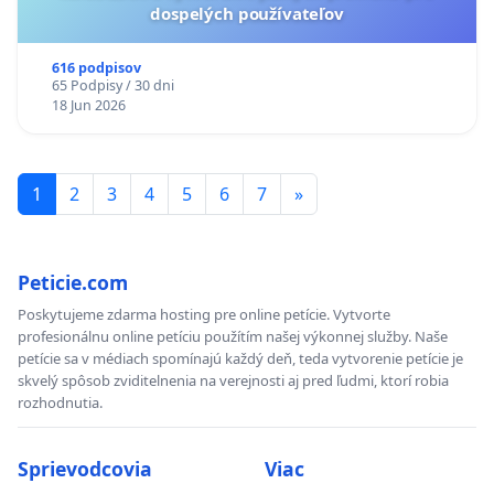
dospelých používateľov
616 podpisov
65 Podpisy / 30 dni
18 Jun 2026
1
2
3
4
5
6
7
»
Peticie.com
Poskytujeme zdarma hosting pre online petície. Vytvorte
profesionálnu online petíciu použítím našej výkonnej služby. Naše
petície sa v médiach spomínajú každý deň, teda vytvorenie petície je
skvelý spôsob zviditelnenia na verejnosti aj pred ľudmi, ktorí robia
rozhodnutia.
Sprievodcovia
Viac