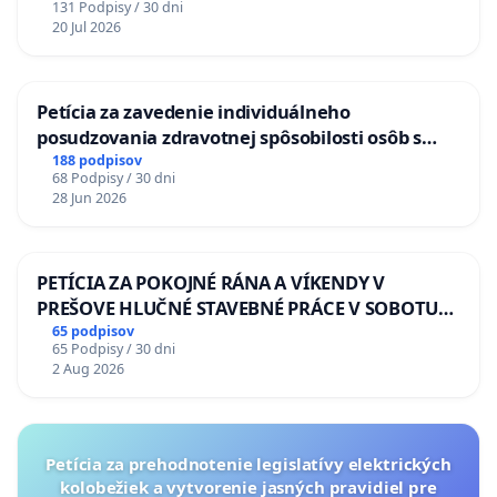
131 Podpisy / 30 dni
20 Jul 2026
Petícia za zavedenie individuálneho
posudzovania zdravotnej spôsobilosti osôb s
diabetom 1. a 2. typu pri prijímaní do
188 podpisov
68 Podpisy / 30 dni
Policajného zboru SR
28 Jun 2026
PETÍCIA ZA POKOJNÉ RÁNA A VÍKENDY V
PREŠOVE HLUČNÉ STAVEBNÉ PRÁCE V SOBOTU
LEN OD 9.00 DO 13.00 HOD., CEZ PRACOVNÝ
65 podpisov
65 Podpisy / 30 dni
TÝŽDEŇ CIEĽ 8.00 – 18.00 HOD. A PRAVIDELNÁ
2 Aug 2026
KONTROLA STAVBY C-AREA NA
ĎUMBIERSKEJ/MAGU
Petícia za prehodnotenie legislatívy elektrických
kolobežiek a vytvorenie jasných pravidiel pre