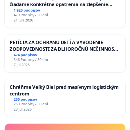
žiadame konkrétne opatrenia na zlepšenie
situácie v školstve
1 920 podpisov
470 Podpisy / 30 dni
21 Jun 2026
PETÍCIA ZA OCHRANU DETÍ A VYVODENIE
ZODPOVEDNOSTI ZA DLHOROČNÚ NEČINNOSŤ
A ZLYHANIE ŠTÁTU
474 podpisov
346 Podpisy / 30 dni
7 Jul 2026
Chráňme Veľký Biel pred masívnym logistickým
centrom
250 podpisov
250 Podpisy / 30 dni
23 Jul 2026