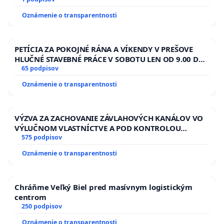
Oznámenie o transparentnosti
PETÍCIA ZA POKOJNÉ RÁNA A VÍKENDY V PREŠOVE
HLUČNÉ STAVEBNÉ PRÁCE V SOBOTU LEN OD 9.00 DO
13.00 HOD., CEZ PRACOVNÝ TÝŽDEŇ CIEĽ 8.00 – 18.00
65 podpisov
HOD. A PRAVIDELNÁ KONTROLA STAVBY C-AREA NA
Oznámenie o transparentnosti
ĎUMBIERSKEJ/MAGU
VÝZVA ZA ZACHOVANIE ZÁVLAHOVÝCH KANÁLOV VO
VÝLUČNOM VLASTNÍCTVE A POD KONTROLOU
SLOVENSKEJ REPUBLIKY & žiadosť na riešenie
575 podpisov
zanedbaného stavu závlahových a odvodňovacích
Oznámenie o transparentnosti
kanálov na Slovensku
Chráňme Veľký Biel pred masívnym logistickým
centrom
250 podpisov
Oznámenie o transparentnosti