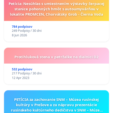
Petícia: Nesúhlas s umiestnením výstavby čerpacej
stanice pohonných hmôt s autoumyvárňou v
lokalite PROMCEN, Chorvátsky Grob - Čierna Voda
784 podpisov
249 Podpisy / 30 dni
8 Jun 2026
Protihluková stena v petržalke na dialnici D2
532 podpisov
217 Podpisy / 30 dni
12 Apr 2023
PETÍCIA za zachovanie SNM – Múzea rusínskej
kultúry v Prešove a za nápravu prezentácie
rusínskeho kultúrneho dedičstva v SNM – Múzeu