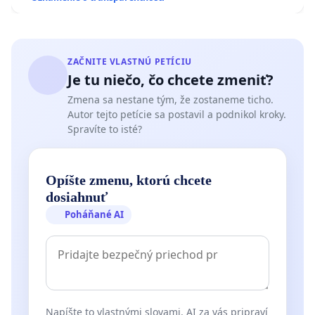
ZAČNITE VLASTNÚ PETÍCIU
Je tu niečo, čo chcete zmeniť?
Zmena sa nestane tým, že zostaneme ticho.
Autor tejto petície sa postavil a podnikol kroky.
Spravíte to isté?
Opíšte zmenu, ktorú chcete
dosiahnuť
Poháňané AI
Napíšte to vlastnými slovami. AI za vás pripraví