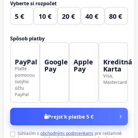
Vyberte si rozpočet
5 €
10 €
20 €
40 €
80 €
Spôsob platby
PayPal
Google
Apple
Kreditná
Pay
Pay
Karta
Plaťte
pomocou
Visa,
svojho
Mastercard
účtu
PayPal
Prejsť k platbe 5 €
Súhlasím s
obchodnými podmienkami
pre reklamné