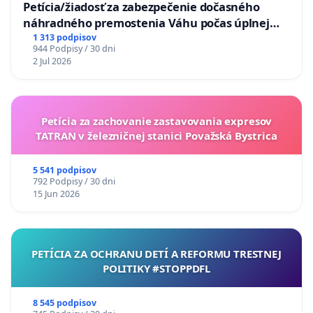
Petícia/žiadosť za zabezpečenie dočasného
náhradného premostenia Váhu počas úplnej
uzávery Vážskeho mosta v Komárne
1 313 podpisov
944 Podpisy / 30 dni
2 Jul 2026
Petícia za zachovanie zastavovania expresov
TATRAN v železničnej stanici Považská Bystrica
5 541 podpisov
792 Podpisy / 30 dni
15 Jun 2026
PETÍCIA ZA OCHRANU DETÍ A REFORMU TRESTNEJ
POLITIKY #STOPPDFL
8 545 podpisov