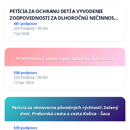
PETÍCIA ZA OCHRANU DETÍ A VYVODENIE
ZODPOVEDNOSTI ZA DLHOROČNÚ NEČINNOSŤ
A ZLYHANIE ŠTÁTU
481 podpisov
224 Podpisy / 30 dni
7 Jul 2026
Protihluková stena v petržalke na dialnici D2
538 podpisov
223 Podpisy / 30 dni
12 Apr 2023
​Petícia za obnovenie pôvodných rýchlostí: Zelený
dvor, Prešovská cesta a cesta Košice - Šaca
539 podpisov