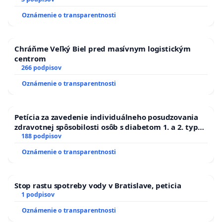
Oznámenie o transparentnosti
Chráňme Veľký Biel pred masívnym logistickým
centrom
266 podpisov
Oznámenie o transparentnosti
Petícia za zavedenie individuálneho posudzovania
zdravotnej spôsobilosti osôb s diabetom 1. a 2. typu
pri prijímaní do Policajného zboru SR
188 podpisov
Oznámenie o transparentnosti
Stop rastu spotreby vody v Bratislave, peticia
1 podpisov
Oznámenie o transparentnosti