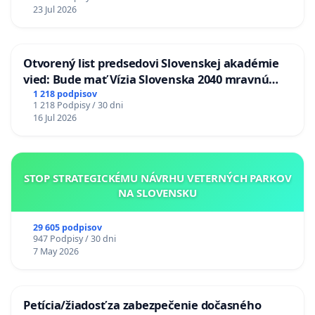
23 Jul 2026
Otvorený list predsedovi Slovenskej akadémie
vied: Bude mať Vízia Slovenska 2040 mravnú
chrbticu?
1 218 podpisov
1 218 Podpisy / 30 dni
16 Jul 2026
STOP STRATEGICKÉMU NÁVRHU VETERNÝCH PARKOV
NA SLOVENSKU
29 605 podpisov
947 Podpisy / 30 dni
7 May 2026
Petícia/žiadosť za zabezpečenie dočasného