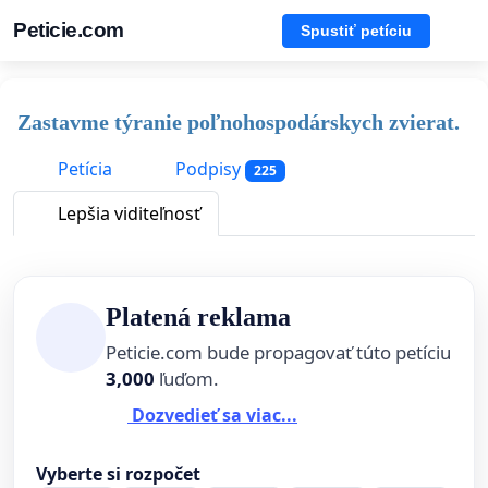
Peticie.com
Spustiť petíciu
Zastavme týranie poľnohospodárskych zvierat.
Petícia
Podpisy
225
Lepšia viditeľnosť
Platená reklama
Peticie.com bude propagovať túto petíciu
3,000
ľuďom.
Dozvedieť sa viac...
Vyberte si rozpočet