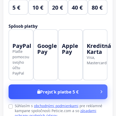
5 €
10 €
20 €
40 €
80 €
Spôsob platby
PayPal
Google
Apple
Kreditná
Pay
Pay
Karta
Plaťte
pomocou
Visa,
svojho
Mastercard
účtu
PayPal
Prejsť k platbe 5 €
Súhlasím s
obchodnými podmienkami
pre reklamné
kampane spoločnosti Peticie.com a so
zásadami
ochrany osobných údajov
.