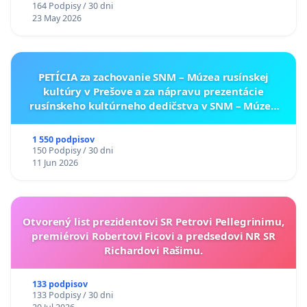
164 Podpisy / 30 dni
23 May 2026
PETÍCIA za zachovanie SNM – Múzea rusínskej
kultúry v Prešove a za nápravu prezentácie
rusínskeho kultúrneho dedičstva v SNM – Múzeu
ukrajinskej kultúry vo Svidníku
1 550 podpisov
150 Podpisy / 30 dni
11 Jun 2026
Otvorený list prezidentovi SR Petrovi Pellegrinimu,
premiérovi Robertovi Ficovi a predsedovi NR SR
Richardovi Rašimu.
133 podpisov
133 Podpisy / 30 dni