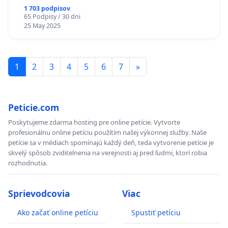
1 703 podpisov
65 Podpisy / 30 dni
25 May 2025
1
2
3
4
5
6
7
»
Peticie.com
Poskytujeme zdarma hosting pre online petície. Vytvorte
profesionálnu online petíciu použítím našej výkonnej služby. Naše
petície sa v médiach spomínajú každý deň, teda vytvorenie petície je
skvelý spôsob zviditelnenia na verejnosti aj pred ľudmi, ktorí robia
rozhodnutia.
Sprievodcovia
Viac
Ako začať online petíciu
Spustiť petíciu