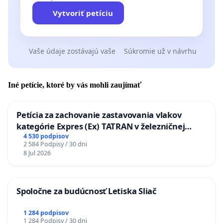
Vytvoriť petíciu
Vaše údaje zostávajú vaše
Súkromie už v návrhu
Iné petície, ktoré by vás mohli zaujímať
Petícia za zachovanie zastavovania vlakov
kategórie Expres (Ex) TATRAN v železničnej
stanici Púchov
4 530 podpisov
2 584 Podpisy / 30 dni
8 Jul 2026
Spoločne za budúcnosť Letiska Sliač
1 284 podpisov
1 284 Podpisy / 30 dni