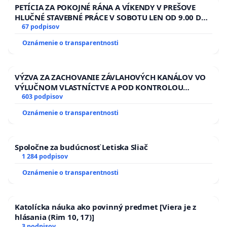
PETÍCIA ZA POKOJNÉ RÁNA A VÍKENDY V PREŠOVE
HLUČNÉ STAVEBNÉ PRÁCE V SOBOTU LEN OD 9.00 DO
13.00 HOD., CEZ PRACOVNÝ TÝŽDEŇ CIEĽ 8.00 – 18.00
67 podpisov
HOD. A PRAVIDELNÁ KONTROLA STAVBY C-AREA NA
Oznámenie o transparentnosti
ĎUMBIERSKEJ/MAGU
VÝZVA ZA ZACHOVANIE ZÁVLAHOVÝCH KANÁLOV VO
VÝLUČNOM VLASTNÍCTVE A POD KONTROLOU
SLOVENSKEJ REPUBLIKY & žiadosť na riešenie
603 podpisov
zanedbaného stavu závlahových a odvodňovacích
Oznámenie o transparentnosti
kanálov na Slovensku
Spoločne za budúcnosť Letiska Sliač
1 284 podpisov
Oznámenie o transparentnosti
Katolícka náuka ako povinný predmet [Viera je z
hlásania (Rim 10, 17)]
3 podpisov