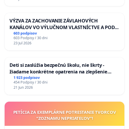
VÝZVA ZA ZACHOVANIE ZÁVLAHOVÝCH
KANÁLOV VO VÝLUČNOM VLASTNÍCTVE A POD
KONTROLOU SLOVENSKEJ REPUBLIKY & žiadosť
603 podpisov
603 Podpisy / 30 dni
na riešenie zanedbaného stavu závlahových a
23 Jul 2026
odvodňovacích kanálov na Slovensku
Deti si zaslúžia bezpečnú školu, nie škrty -
žiadame konkrétne opatrenia na zlepšenie
situácie v školstve
1 923 podpisov
454 Podpisy / 30 dni
21 Jun 2026
PETÍCIA ZA EXEMPLÁRNE POTRESTANIE TVORCOV
"ZOZNAMU NEPRIATEĽOV"!