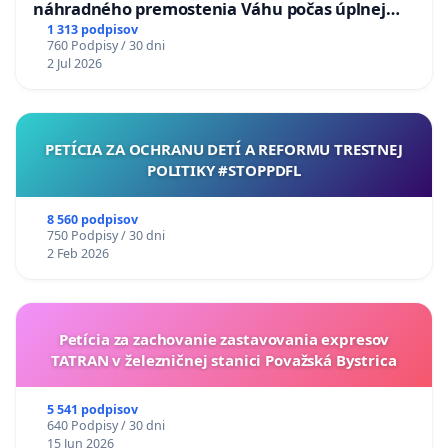
náhradného premostenia Váhu počas úplnej
uzávery Vážskeho mosta v Komárne
1 313 podpisov
760 Podpisy / 30 dni
2 Jul 2026
PETÍCIA ZA OCHRANU DETÍ A REFORMU TRESTNEJ
POLITIKY #STOPPDFL
8 560 podpisov
750 Podpisy / 30 dni
2 Feb 2026
Petícia za zachovanie zastavovania expresov
TATRAN v železničnej stanici Považská Bystrica
5 541 podpisov
640 Podpisy / 30 dni
15 Jun 2026