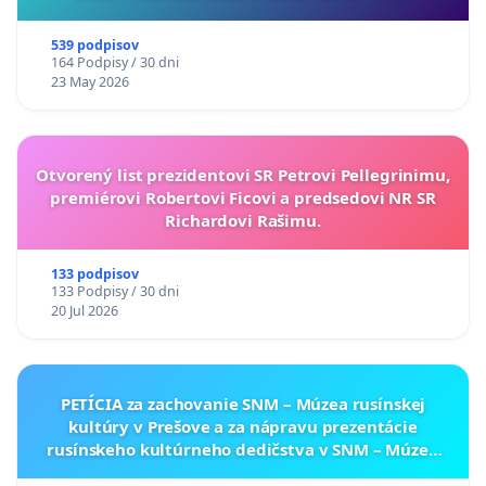
539 podpisov
164 Podpisy / 30 dni
23 May 2026
Otvorený list prezidentovi SR Petrovi Pellegrinimu,
premiérovi Robertovi Ficovi a predsedovi NR SR
Richardovi Rašimu.
133 podpisov
133 Podpisy / 30 dni
20 Jul 2026
PETÍCIA za zachovanie SNM – Múzea rusínskej
kultúry v Prešove a za nápravu prezentácie
rusínskeho kultúrneho dedičstva v SNM – Múzeu
ukrajinskej kultúry vo Svidníku