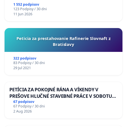
1 552 podpisov
123 Podpisy / 30 dni
11 Jun 2026
Peticia za prestahovanie Rafinerie Slovnaft z
Bratislavy
322 podpisov
83 Podpisy / 30 dni
29 Jul 2021
PETÍCIA ZA POKOJNÉ RÁNA A VÍKENDY V
PREŠOVE HLUČNÉ STAVEBNÉ PRÁCE V SOBOTU
LEN OD 9.00 DO 13.00 HOD., CEZ PRACOVNÝ
67 podpisov
67 Podpisy / 30 dni
TÝŽDEŇ CIEĽ 8.00 – 18.00 HOD. A PRAVIDELNÁ
2 Aug 2026
KONTROLA STAVBY C-AREA NA
ĎUMBIERSKEJ/MAGU