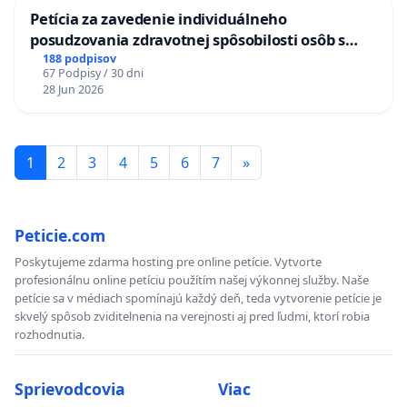
Petícia za zavedenie individuálneho
posudzovania zdravotnej spôsobilosti osôb s
diabetom 1. a 2. typu pri prijímaní do
188 podpisov
67 Podpisy / 30 dni
Policajného zboru SR
28 Jun 2026
1
2
3
4
5
6
7
»
Peticie.com
Poskytujeme zdarma hosting pre online petície. Vytvorte
profesionálnu online petíciu použítím našej výkonnej služby. Naše
petície sa v médiach spomínajú každý deň, teda vytvorenie petície je
skvelý spôsob zviditelnenia na verejnosti aj pred ľudmi, ktorí robia
rozhodnutia.
Sprievodcovia
Viac