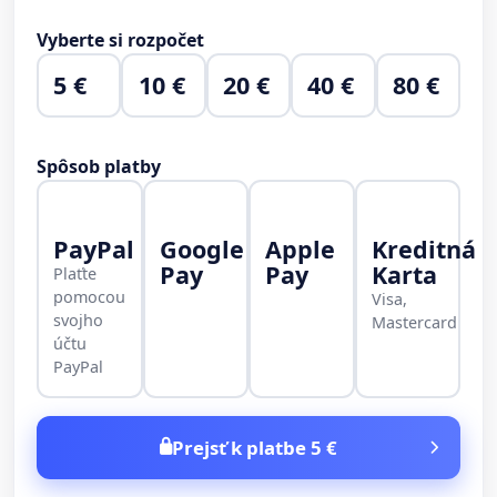
Vyberte si rozpočet
5 €
10 €
20 €
40 €
80 €
Spôsob platby
PayPal
Google
Apple
Kreditná
Pay
Pay
Karta
Plaťte
pomocou
Visa,
svojho
Mastercard
účtu
PayPal
Prejsť k platbe 5 €