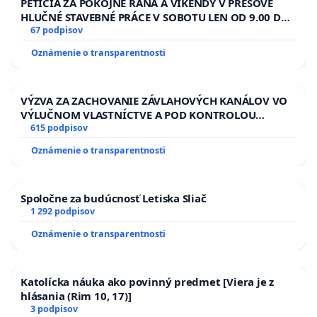
PETÍCIA ZA POKOJNÉ RÁNA A VÍKENDY V PREŠOVE
HLUČNÉ STAVEBNÉ PRÁCE V SOBOTU LEN OD 9.00 DO
13.00 HOD., CEZ PRACOVNÝ TÝŽDEŇ CIEĽ 8.00 – 18.00
67 podpisov
HOD. A PRAVIDELNÁ KONTROLA STAVBY C-AREA NA
Oznámenie o transparentnosti
ĎUMBIERSKEJ/MAGU
VÝZVA ZA ZACHOVANIE ZÁVLAHOVÝCH KANÁLOV VO
VÝLUČNOM VLASTNÍCTVE A POD KONTROLOU
SLOVENSKEJ REPUBLIKY & žiadosť na riešenie
615 podpisov
zanedbaného stavu závlahových a odvodňovacích
Oznámenie o transparentnosti
kanálov na Slovensku
Spoločne za budúcnosť Letiska Sliač
1 292 podpisov
Oznámenie o transparentnosti
Katolícka náuka ako povinný predmet [Viera je z
hlásania (Rim 10, 17)]
3 podpisov