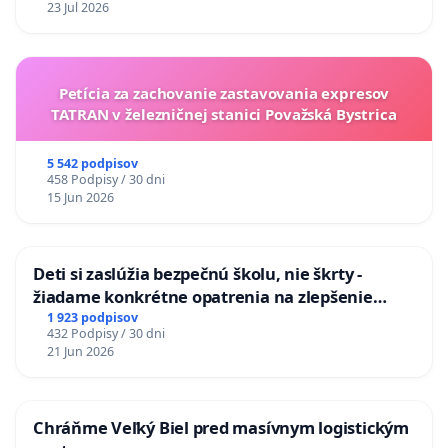
23 Jul 2026
odvodňovacích kanálov na Slovensku
Petícia za zachovanie zastavovania expresov
TATRAN v železničnej stanici Považská Bystrica
5 542 podpisov
458 Podpisy / 30 dni
15 Jun 2026
Deti si zaslúžia bezpečnú školu, nie škrty -
žiadame konkrétne opatrenia na zlepšenie
situácie v školstve
1 923 podpisov
432 Podpisy / 30 dni
21 Jun 2026
Chráňme Veľký Biel pred masívnym logistickým