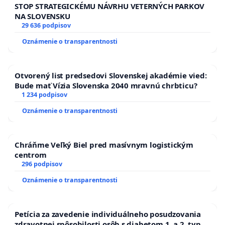
STOP STRATEGICKÉMU NÁVRHU VETERNÝCH PARKOV
NA SLOVENSKU
29 636 podpisov
Oznámenie o transparentnosti
Otvorený list predsedovi Slovenskej akadémie vied:
Bude mať Vízia Slovenska 2040 mravnú chrbticu?
1 234 podpisov
Oznámenie o transparentnosti
Chráňme Veľký Biel pred masívnym logistickým
centrom
296 podpisov
Oznámenie o transparentnosti
Petícia za zavedenie individuálneho posudzovania
zdravotnej spôsobilosti osôb s diabetom 1. a 2. typu