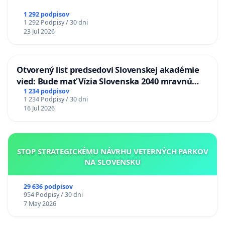
1 292 podpisov
1 292 Podpisy / 30 dni
23 Jul 2026
Otvorený list predsedovi Slovenskej akadémie
vied: Bude mať Vízia Slovenska 2040 mravnú
chrbticu?
1 234 podpisov
1 234 Podpisy / 30 dni
16 Jul 2026
STOP STRATEGICKÉMU NÁVRHU VETERNÝCH PARKOV
NA SLOVENSKU
29 636 podpisov
954 Podpisy / 30 dni
7 May 2026