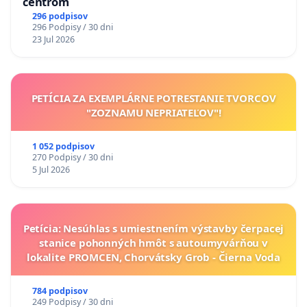
centrom
296 podpisov
296 Podpisy / 30 dni
23 Jul 2026
PETÍCIA ZA EXEMPLÁRNE POTRESTANIE TVORCOV
"ZOZNAMU NEPRIATEĽOV"!
1 052 podpisov
270 Podpisy / 30 dni
5 Jul 2026
Petícia: Nesúhlas s umiestnením výstavby čerpacej
stanice pohonných hmôt s autoumyvárňou v
lokalite PROMCEN, Chorvátsky Grob - Čierna Voda
784 podpisov
249 Podpisy / 30 dni