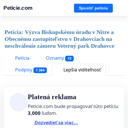
Peticie.com
Spustiť petíciu
Petícia: Výzva Biskupskému úradu v Nitre a
Obecnému zastupiteľstvu v Drahovciach na
neschválenie zámeru Veterný park Drahovce
Petícia
Oznamy
15
Podpisy
Lepšia viditeľnosť
1 384
Platená reklama
Peticie.com bude propagovať túto petíciu
3,000
ľuďom.
Dozvedieť sa viac...