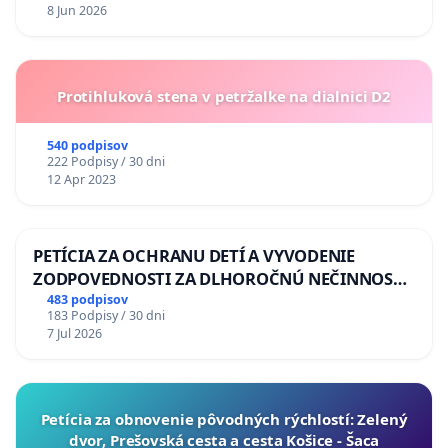
8 Jun 2026
Protihluková stena v petržalke na dialnici D2
540 podpisov
222 Podpisy / 30 dni
12 Apr 2023
PETÍCIA ZA OCHRANU DETÍ A VYVODENIE
ZODPOVEDNOSTI ZA DLHOROČNÚ NEČINNOSŤ
A ZLYHANIE ŠTÁTU
483 podpisov
183 Podpisy / 30 dni
7 Jul 2026
​Petícia za obnovenie pôvodných rýchlostí: Zelený
dvor, Prešovská cesta a cesta Košice - Šaca