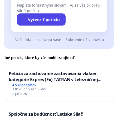
Napíšte to vlastnými slovami. AI za vás pripraví
silnú petíciu.
Vytvoriť petíciu
Vaše údaje zostávajú vaše
Súkromie už v návrhu
Iné petície, ktoré by vás mohli zaujímať
Petícia za zachovanie zastavovania vlakov
kategórie Expres (Ex) TATRAN v železničnej
stanici Púchov
4 530 podpisov
1 819 Podpisy / 30 dni
8 Jul 2026
Spoločne za budúcnosť Letiska Sliač