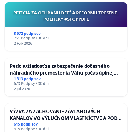
PETÍCIA ZA OCHRANU DETÍ A REFORMU TRESTNEJ
POLITIKY #STOPPDFL
8 572 podpisov
751 Podpisy / 30 dni
2 Feb 2026
Petícia/žiadosť za zabezpečenie dočasného
náhradného premostenia Váhu počas úplnej
uzávery Vážskeho mosta v Komárne
1 313 podpisov
673 Podpisy / 30 dni
2 Jul 2026
VÝZVA ZA ZACHOVANIE ZÁVLAHOVÝCH
KANÁLOV VO VÝLUČNOM VLASTNÍCTVE A POD
KONTROLOU SLOVENSKEJ REPUBLIKY & žiadosť
615 podpisov
615 Podpisy / 30 dni
na riešenie zanedbaného stavu závlahových a