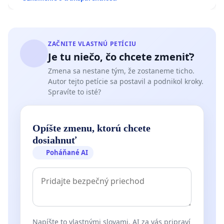
ZAČNITE VLASTNÚ PETÍCIU
Je tu niečo, čo chcete zmeniť?
Zmena sa nestane tým, že zostaneme ticho.
Autor tejto petície sa postavil a podnikol kroky.
Spravíte to isté?
Opíšte zmenu, ktorú chcete
dosiahnuť
Poháňané AI
Napíšte to vlastnými slovami. AI za vás pripraví