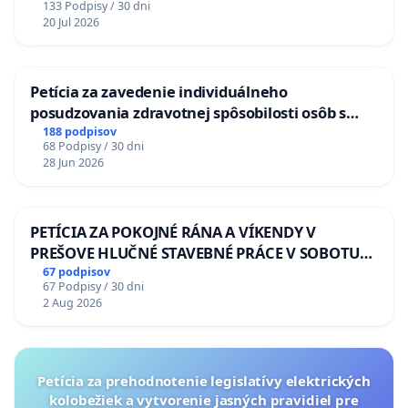
133 Podpisy / 30 dni
20 Jul 2026
Petícia za zavedenie individuálneho
posudzovania zdravotnej spôsobilosti osôb s
diabetom 1. a 2. typu pri prijímaní do
188 podpisov
68 Podpisy / 30 dni
Policajného zboru SR
28 Jun 2026
PETÍCIA ZA POKOJNÉ RÁNA A VÍKENDY V
PREŠOVE HLUČNÉ STAVEBNÉ PRÁCE V SOBOTU
LEN OD 9.00 DO 13.00 HOD., CEZ PRACOVNÝ
67 podpisov
67 Podpisy / 30 dni
TÝŽDEŇ CIEĽ 8.00 – 18.00 HOD. A PRAVIDELNÁ
2 Aug 2026
KONTROLA STAVBY C-AREA NA
ĎUMBIERSKEJ/MAGU
Petícia za prehodnotenie legislatívy elektrických
kolobežiek a vytvorenie jasných pravidiel pre