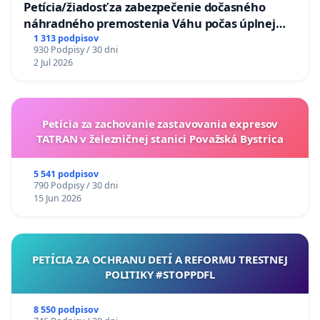
Petícia/žiadosť za zabezpečenie dočasného
náhradného premostenia Váhu počas úplnej
uzávery Vážskeho mosta v Komárne
1 313 podpisov
930 Podpisy / 30 dni
2 Jul 2026
Petícia za zachovanie zastavovania expresov
TATRAN v železničnej stanici Považská Bystrica
5 541 podpisov
790 Podpisy / 30 dni
15 Jun 2026
PETÍCIA ZA OCHRANU DETÍ A REFORMU TRESTNEJ
POLITIKY #STOPPDFL
8 550 podpisov