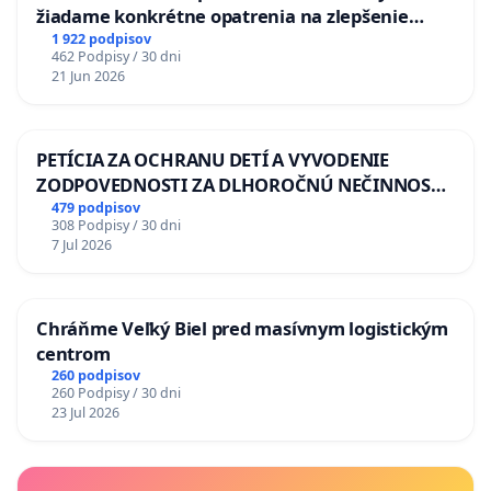
žiadame konkrétne opatrenia na zlepšenie
situácie v školstve
1 922 podpisov
462 Podpisy / 30 dni
21 Jun 2026
PETÍCIA ZA OCHRANU DETÍ A VYVODENIE
ZODPOVEDNOSTI ZA DLHOROČNÚ NEČINNOSŤ
A ZLYHANIE ŠTÁTU
479 podpisov
308 Podpisy / 30 dni
7 Jul 2026
Chráňme Veľký Biel pred masívnym logistickým
centrom
260 podpisov
260 Podpisy / 30 dni
23 Jul 2026