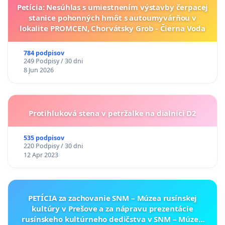
Petícia: Nesúhlas s umiestnením výstavby čerpacej
stanice pohonných hmôt s autoumyvárňou v
lokalite PROMCEN, Chorvátsky Grob - Čierna Voda
784 podpisov
249 Podpisy / 30 dni
8 Jun 2026
Protihluková stena v petržalke na dialnici D2
535 podpisov
220 Podpisy / 30 dni
12 Apr 2023
PETÍCIA za zachovanie SNM – Múzea rusínskej
kultúry v Prešove a za nápravu prezentácie
rusínskeho kultúrneho dedičstva v SNM – Múzeu