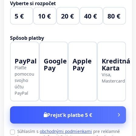
Vyberte si rozpočet
5 €
10 €
20 €
40 €
80 €
Spôsob platby
PayPal
Google
Apple
Kreditná
Pay
Pay
Karta
Plaťte
pomocou
Visa,
svojho
Mastercard
účtu
PayPal
Prejsť k platbe 5 €
Súhlasím s
obchodnými podmienkami
pre reklamné