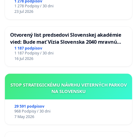
1 278 podpisov
1 278 Podpisy / 30 dni
23 Jul 2026
Otvorený list predsedovi Slovenskej akadémie
vied: Bude mať Vízia Slovenska 2040 mravnú
chrbticu?
1 187 podpisov
1 187 Podpisy / 30 dni
16 Jul 2026
STOP STRATEGICKÉMU NÁVRHU VETERNÝCH PARKOV
NA SLOVENSKU
29 591 podpisov
968 Podpisy / 30 dni
7 May 2026