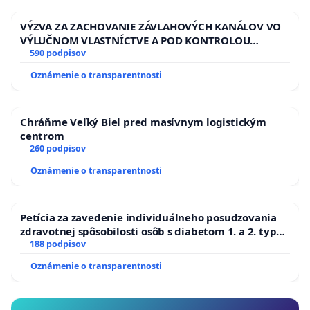
VÝZVA ZA ZACHOVANIE ZÁVLAHOVÝCH KANÁLOV VO
VÝLUČNOM VLASTNÍCTVE A POD KONTROLOU
SLOVENSKEJ REPUBLIKY & žiadosť na riešenie
590 podpisov
zanedbaného stavu závlahových a odvodňovacích
Oznámenie o transparentnosti
kanálov na Slovensku
Chráňme Veľký Biel pred masívnym logistickým
centrom
260 podpisov
Oznámenie o transparentnosti
Petícia za zavedenie individuálneho posudzovania
zdravotnej spôsobilosti osôb s diabetom 1. a 2. typu
pri prijímaní do Policajného zboru SR
188 podpisov
Oznámenie o transparentnosti