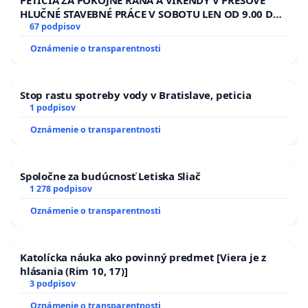
PETÍCIA ZA POKOJNÉ RÁNA A VÍKENDY V PREŠOVE
HLUČNÉ STAVEBNÉ PRÁCE V SOBOTU LEN OD 9.00 DO
13.00 HOD., CEZ PRACOVNÝ TÝŽDEŇ CIEĽ 8.00 – 18.00
67 podpisov
HOD. A PRAVIDELNÁ KONTROLA STAVBY C-AREA NA
Oznámenie o transparentnosti
ĎUMBIERSKEJ/MAGU
Stop rastu spotreby vody v Bratislave, peticia
1 podpisov
Oznámenie o transparentnosti
Spoločne za budúcnosť Letiska Sliač
1 278 podpisov
Oznámenie o transparentnosti
Katolícka náuka ako povinný predmet [Viera je z
hlásania (Rim 10, 17)]
3 podpisov
Oznámenie o transparentnosti