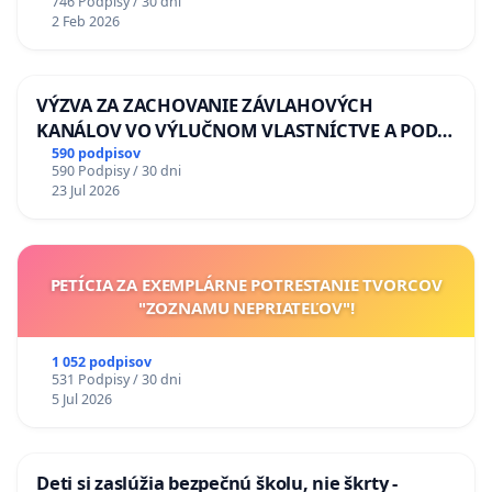
746 Podpisy / 30 dni
2 Feb 2026
VÝZVA ZA ZACHOVANIE ZÁVLAHOVÝCH
KANÁLOV VO VÝLUČNOM VLASTNÍCTVE A POD
KONTROLOU SLOVENSKEJ REPUBLIKY & žiadosť
590 podpisov
590 Podpisy / 30 dni
na riešenie zanedbaného stavu závlahových a
23 Jul 2026
odvodňovacích kanálov na Slovensku
PETÍCIA ZA EXEMPLÁRNE POTRESTANIE TVORCOV
"ZOZNAMU NEPRIATEĽOV"!
1 052 podpisov
531 Podpisy / 30 dni
5 Jul 2026
Deti si zaslúžia bezpečnú školu, nie škrty -