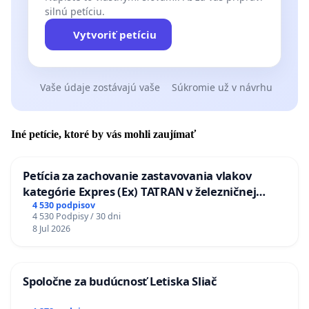
silnú petíciu.
Vytvoriť petíciu
Vaše údaje zostávajú vaše
Súkromie už v návrhu
Iné petície, ktoré by vás mohli zaujímať
Petícia za zachovanie zastavovania vlakov
kategórie Expres (Ex) TATRAN v železničnej
stanici Púchov
4 530 podpisov
4 530 Podpisy / 30 dni
8 Jul 2026
Spoločne za budúcnosť Letiska Sliač