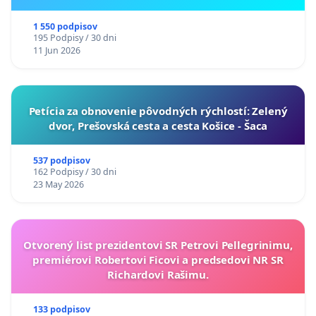
ukrajinskej kultúry vo Svidníku
1 550 podpisov
195 Podpisy / 30 dni
11 Jun 2026
​Petícia za obnovenie pôvodných rýchlostí: Zelený
dvor, Prešovská cesta a cesta Košice - Šaca
537 podpisov
162 Podpisy / 30 dni
23 May 2026
Otvorený list prezidentovi SR Petrovi Pellegrinimu,
premiérovi Robertovi Ficovi a predsedovi NR SR
Richardovi Rašimu.
133 podpisov