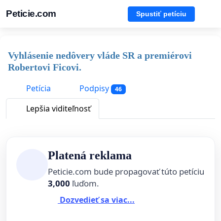
Peticie.com
Spustiť petíciu
Vyhlásenie nedôvery vláde SR a premiérovi
Robertovi Ficovi.
Petícia
Podpisy
46
Lepšia viditeľnosť
Platená reklama
Peticie.com bude propagovať túto petíciu
3,000
ľuďom.
Dozvedieť sa viac...