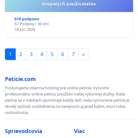
dospelých používateľov
618 podpisov
67 Podpisy / 30 dni
18 Jun 2026
1
2
3
4
5
6
7
»
Peticie.com
Poskytujeme zdarma hosting pre online petície. Vytvorte
profesionálnu online petíciu použítím našej výkonnej služby. Naše
petície sa v médiach spomínajú každý deň, teda vytvorenie petície je
skvelý spôsob zviditelnenia na verejnosti aj pred ľudmi, ktorí robia
rozhodnutia.
Sprievodcovia
Viac