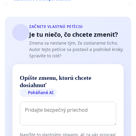
ZAČNITE VLASTNÚ PETÍCIU
Je tu niečo, čo chcete zmeniť?
Zmena sa nestane tým, že zostaneme ticho.
Autor tejto petície sa postavil a podnikol kroky.
Spravíte to isté?
Opíšte zmenu, ktorú chcete
dosiahnuť
Poháňané AI
Napíšte to vlastnými slovami. AI za vás pripraví