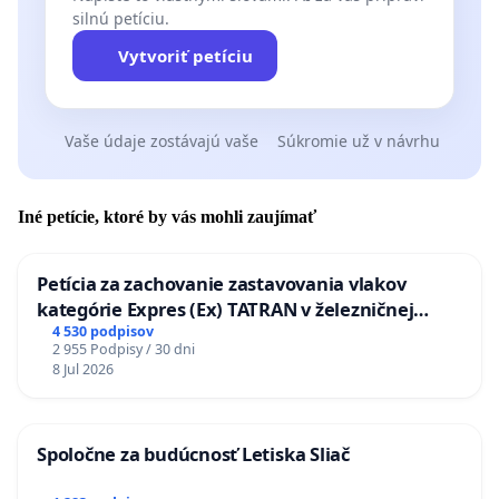
silnú petíciu.
Vytvoriť petíciu
Vaše údaje zostávajú vaše
Súkromie už v návrhu
Iné petície, ktoré by vás mohli zaujímať
Petícia za zachovanie zastavovania vlakov
kategórie Expres (Ex) TATRAN v železničnej
stanici Púchov
4 530 podpisov
2 955 Podpisy / 30 dni
8 Jul 2026
Spoločne za budúcnosť Letiska Sliač