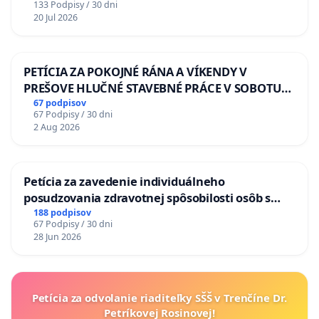
133 Podpisy / 30 dni
20 Jul 2026
PETÍCIA ZA POKOJNÉ RÁNA A VÍKENDY V
PREŠOVE HLUČNÉ STAVEBNÉ PRÁCE V SOBOTU
LEN OD 9.00 DO 13.00 HOD., CEZ PRACOVNÝ
67 podpisov
67 Podpisy / 30 dni
TÝŽDEŇ CIEĽ 8.00 – 18.00 HOD. A PRAVIDELNÁ
2 Aug 2026
KONTROLA STAVBY C-AREA NA
ĎUMBIERSKEJ/MAGU
Petícia za zavedenie individuálneho
posudzovania zdravotnej spôsobilosti osôb s
diabetom 1. a 2. typu pri prijímaní do
188 podpisov
67 Podpisy / 30 dni
Policajného zboru SR
28 Jun 2026
Petícia za odvolanie riaditeľky SŠŠ v Trenčíne Dr.
Petríkovej Rosinovej!