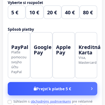
Vyberte si rozpočet
5 €
10 €
20 €
40 €
80 €
Spôsob platby
PayPal
Google
Apple
Kreditná
Pay
Pay
Karta
Plaťte
pomocou
Visa,
svojho
Mastercard
účtu
PayPal
Prejsť k platbe 5 €
Súhlasím s
obchodnými podmienkami
pre reklamné