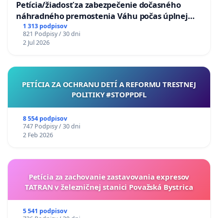
Petícia/žiadosť za zabezpečenie dočasného
náhradného premostenia Váhu počas úplnej
uzávery Vážskeho mosta v Komárne
1 313 podpisov
821 Podpisy / 30 dni
2 Jul 2026
PETÍCIA ZA OCHRANU DETÍ A REFORMU TRESTNEJ
POLITIKY #STOPPDFL
8 554 podpisov
747 Podpisy / 30 dni
2 Feb 2026
Petícia za zachovanie zastavovania expresov
TATRAN v železničnej stanici Považská Bystrica
5 541 podpisov