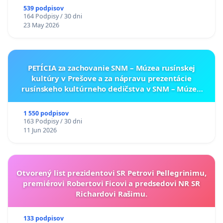
539 podpisov
164 Podpisy / 30 dni
23 May 2026
PETÍCIA za zachovanie SNM – Múzea rusínskej
kultúry v Prešove a za nápravu prezentácie
rusínskeho kultúrneho dedičstva v SNM – Múzeu
ukrajinskej kultúry vo Svidníku
1 550 podpisov
163 Podpisy / 30 dni
11 Jun 2026
Otvorený list prezidentovi SR Petrovi Pellegrinimu,
premiérovi Robertovi Ficovi a predsedovi NR SR
Richardovi Rašimu.
133 podpisov