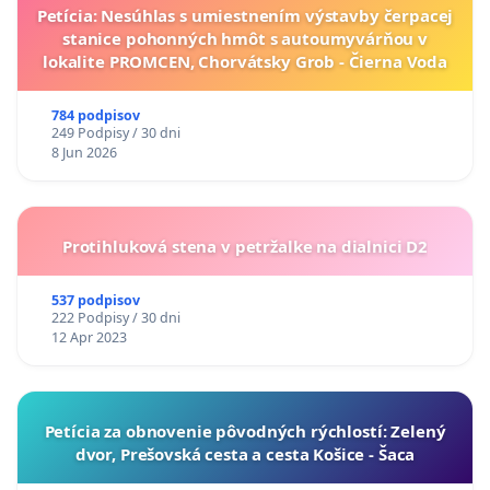
Petícia: Nesúhlas s umiestnením výstavby čerpacej
stanice pohonných hmôt s autoumyvárňou v
lokalite PROMCEN, Chorvátsky Grob - Čierna Voda
784 podpisov
249 Podpisy / 30 dni
8 Jun 2026
Protihluková stena v petržalke na dialnici D2
537 podpisov
222 Podpisy / 30 dni
12 Apr 2023
​Petícia za obnovenie pôvodných rýchlostí: Zelený
dvor, Prešovská cesta a cesta Košice - Šaca