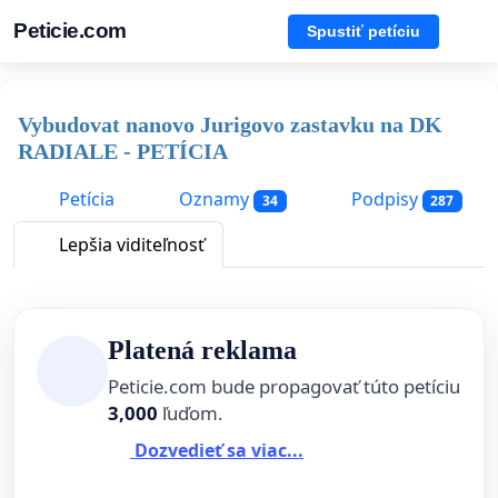
Peticie.com
Spustiť petíciu
Vybudovat nanovo Jurigovo zastavku na DK
RADIALE - PETÍCIA
Petícia
Oznamy
Podpisy
34
287
Lepšia viditeľnosť
Platená reklama
Peticie.com bude propagovať túto petíciu
3,000
ľuďom.
Dozvedieť sa viac...