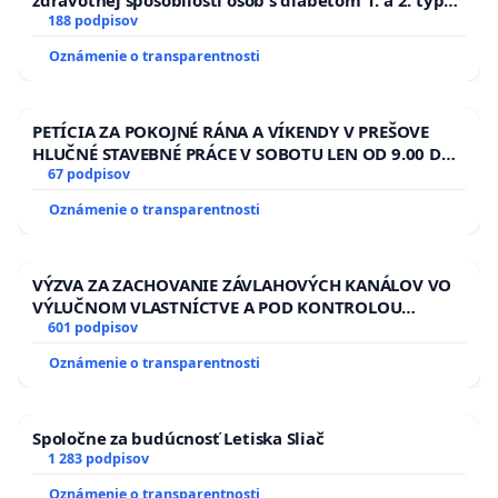
zdravotnej spôsobilosti osôb s diabetom 1. a 2. typu
pri prijímaní do Policajného zboru SR
188 podpisov
Oznámenie o transparentnosti
PETÍCIA ZA POKOJNÉ RÁNA A VÍKENDY V PREŠOVE
HLUČNÉ STAVEBNÉ PRÁCE V SOBOTU LEN OD 9.00 DO
13.00 HOD., CEZ PRACOVNÝ TÝŽDEŇ CIEĽ 8.00 – 18.00
67 podpisov
HOD. A PRAVIDELNÁ KONTROLA STAVBY C-AREA NA
Oznámenie o transparentnosti
ĎUMBIERSKEJ/MAGU
VÝZVA ZA ZACHOVANIE ZÁVLAHOVÝCH KANÁLOV VO
VÝLUČNOM VLASTNÍCTVE A POD KONTROLOU
SLOVENSKEJ REPUBLIKY & žiadosť na riešenie
601 podpisov
zanedbaného stavu závlahových a odvodňovacích
Oznámenie o transparentnosti
kanálov na Slovensku
Spoločne za budúcnosť Letiska Sliač
1 283 podpisov
Oznámenie o transparentnosti