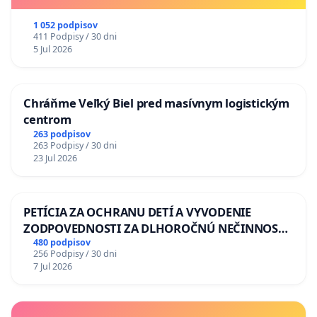
1 052 podpisov
411 Podpisy / 30 dni
5 Jul 2026
Chráňme Veľký Biel pred masívnym logistickým
centrom
263 podpisov
263 Podpisy / 30 dni
23 Jul 2026
PETÍCIA ZA OCHRANU DETÍ A VYVODENIE
ZODPOVEDNOSTI ZA DLHOROČNÚ NEČINNOSŤ
A ZLYHANIE ŠTÁTU
480 podpisov
256 Podpisy / 30 dni
7 Jul 2026