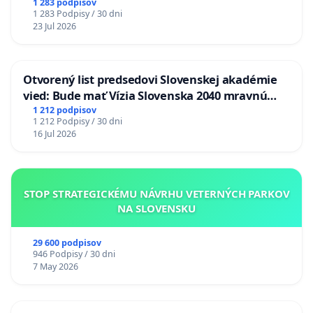
1 283 podpisov
1 283 Podpisy / 30 dni
23 Jul 2026
Otvorený list predsedovi Slovenskej akadémie
vied: Bude mať Vízia Slovenska 2040 mravnú
chrbticu?
1 212 podpisov
1 212 Podpisy / 30 dni
16 Jul 2026
STOP STRATEGICKÉMU NÁVRHU VETERNÝCH PARKOV
NA SLOVENSKU
29 600 podpisov
946 Podpisy / 30 dni
7 May 2026