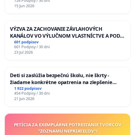
726 Podpisy / 30 dni
15 Jun 2026
VÝZVA ZA ZACHOVANIE ZÁVLAHOVÝCH
KANÁLOV VO VÝLUČNOM VLASTNÍCTVE A POD
KONTROLOU SLOVENSKEJ REPUBLIKY & žiadosť
601 podpisov
601 Podpisy / 30 dni
na riešenie zanedbaného stavu závlahových a
23 Jul 2026
odvodňovacích kanálov na Slovensku
Deti si zaslúžia bezpečnú školu, nie škrty -
žiadame konkrétne opatrenia na zlepšenie
situácie v školstve
1 922 podpisov
454 Podpisy / 30 dni
21 Jun 2026
PETÍCIA ZA EXEMPLÁRNE POTRESTANIE TVORCOV
"ZOZNAMU NEPRIATEĽOV"!