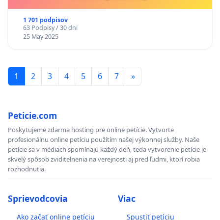
1 701 podpisov
63 Podpisy / 30 dni
25 May 2025
1
2
3
4
5
6
7
»
Peticie.com
Poskytujeme zdarma hosting pre online petície. Vytvorte
profesionálnu online petíciu použítím našej výkonnej služby. Naše
petície sa v médiach spomínajú každý deň, teda vytvorenie petície je
skvelý spôsob zviditelnenia na verejnosti aj pred ľudmi, ktorí robia
rozhodnutia.
Sprievodcovia
Viac
Ako začať online petíciu
Spustiť petíciu