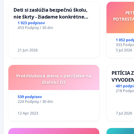
Deti si zaslúžia bezpečnú školu,
PET
nie škrty - žiadame konkrétne
POTREST
opatrenia na zlepšenie situácie v
1 923 podpisov
453 Podpisy / 30 dni
školstve
1 052 pod
333 Podpis
21 Jun 2026
5 Jul 2026
PETÍCIA 
Protihluková stena v petržalke na
VYVODEN
dialnici D2
DLHOROČ
481 podpi
218 Podpis
ZLYHANI
539 podpisov
224 Podpisy / 30 dni
12 Apr 2023
7 Jul 2026