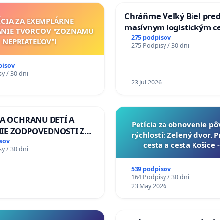
Chráňme Veľký Biel pre
ÍCIA ZA EXEMPLÁRNE
masívnym logistickým c
ANIE TVORCOV "ZOZNAMU
275 podpisov
NEPRIATEĽOV"!
275 Podpisy / 30 dni
pisov
y / 30 dni
23 Jul 2026
ZA OCHRANU DETÍ A
​Petícia za obnovenie p
IE ZODPOVEDNOSTI ZA
rýchlostí: Zelený dvor, 
NÚ NEČINNOSŤ A
sov
cesta a cesta Košice 
y / 30 dni
E ŠTÁTU
539 podpisov
164 Podpisy / 30 dni
23 May 2026