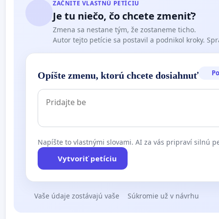
ZAČNITE VLASTNÚ PETÍCIU
Je tu niečo, čo chcete zmeniť?
Zmena sa nestane tým, že zostaneme ticho.
Autor tejto petície sa postavil a podnikol kroky. Spra
P
Opíšte zmenu, ktorú chcete dosiahnuť
Napíšte to vlastnými slovami. AI za vás pripraví silnú pe
Vytvoriť petíciu
Vaše údaje zostávajú vaše
Súkromie už v návrhu