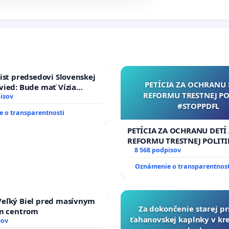
ist predsedovi Slovenskej
PETÍCIA ZA OCHRANU 
ied: Bude mať Vízia
REFORMU TRESTNEJ PO
 2040 mravnú chrbticu?
isov
#STOPPDFL
 o transparentnosti
PETÍCIA ZA OCHRANU DETÍ
REFORMU TRESTNEJ POLITI
#STOPPDFL
8 568 podpisov
Oznámenie o transparentnost
eľký Biel pred masívnym
Za dokončenie starej pr
ým centrom
ťahanovskej kaplnky v k
sov