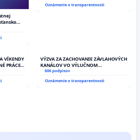
Oznámenie o transparentnosti
stnej
esťanskom
i
 A VÍKENDY
VÝZVA ZA ZACHOVANIE ZÁVLAHOVÝCH
NÉ PRÁCE
KANÁLOV VO VÝLUČNOM
13.00
VLASTNÍCTVE A POD KONTROLOU
606 podpisov
EŇ CIEĽ
SLOVENSKEJ REPUBLIKY & žiadosť na
i
Oznámenie o transparentnosti
DELNÁ
riešenie zanedbaného stavu
 NA
závlahových a odvodňovacích
kanálov na Slovensku