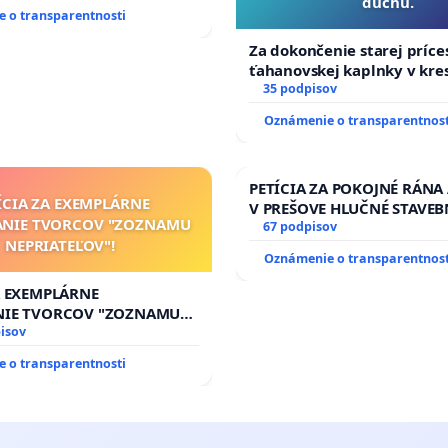
duchu.
 o transparentnosti
Za dokončenie starej príce
ťahanovskej kaplnky v kr
duchu.
35 podpisov
Oznámenie o transparentnost
PETÍCIA ZA POKOJNÉ RÁNA
ÍCIA ZA EXEMPLÁRNE
V PREŠOVE HLUČNÉ STAVEB
ANIE TVORCOV "ZOZNAMU
V SOBOTU LEN OD 9.00 DO 
67 podpisov
NEPRIATEĽOV"!
HOD., CEZ PRACOVNÝ TÝŽD
Oznámenie o transparentnost
8.00 – 18.00 HOD. A PRAVI
KONTROLA STAVBY C-AREA
A EXEMPLÁRNE
ĎUMBIERSKEJ/MAGU
NIE TVORCOV "ZOZNAMU
OV"!
isov
 o transparentnosti