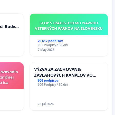
STOP STRATEGICKÉMU NÁVRHU
d: Bude
VETERNÝCH PARKOV NA SLOVENSKU
40 mravnú
29 612 podpisov
953 Podpisy / 30 dni
7 May 2026
VÝZVA ZA ZACHOVANIE
stavovania
ZÁVLAHOVÝCH KANÁLOV VO
zničnej
VÝLUČNOM VLASTNÍCTVE A POD
606 podpisov
trica
606 Podpisy / 30 dni
KONTROLOU SLOVENSKEJ
REPUBLIKY & žiadosť na riešenie
zanedbaného stavu závlahových
a odvodňovacích kanálov na
23 Jul 2026
Slovensku