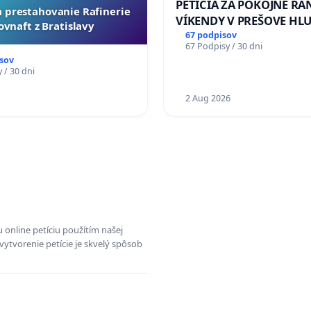
PETÍCIA ZA POKOJNÉ RÁ
za prestahovanie Rafinerie
VÍKENDY V PREŠOVE HL
ovnaft z Bratislavy
STAVEBNÉ PRÁCE V SOB
67 podpisov
67 Podpisy / 30 dni
OD 9.00 DO 13.00 HOD., 
sov
PRACOVNÝ TÝŽDEŇ CIEĽ 8
 / 30 dni
18.00 HOD. A PRAVIDELN
1
KONTROLA STAVBY C-AR
2 Aug 2026
ĎUMBIERSKEJ/MAGU
 online petíciu použítím našej
vytvorenie petície je skvelý spôsob