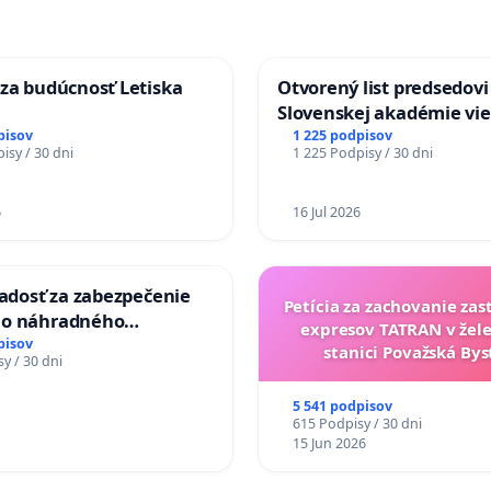
za budúcnosť Letiska
Otvorený list predsedovi
Slovenskej akadémie vie
mať Vízia Slovenska 20
pisov
1 225 podpisov
isy / 30 dni
1 225 Podpisy / 30 dni
chrbticu?
6
16 Jul 2026
iadosť za zabezpečenie
Petícia za zachovanie za
ho náhradného
expresov TATRAN v žele
nia Váhu počas úplnej
pisov
stanici Považská Bys
y / 30 dni
Vážskeho mosta v
5 541 podpisov
615 Podpisy / 30 dni
15 Jun 2026