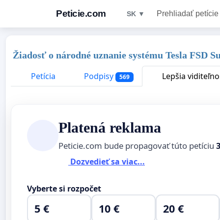
Peticie.com
Prehliadať petície
SK ▼
Žiadosť o národné uznanie systému Tesla FSD Su
Petícia
Podpisy
Lepšia viditeľno
569
Platená reklama
Peticie.com bude propagovať túto petíciu
Dozvedieť sa viac...
Vyberte si rozpočet
5 €
10 €
20 €