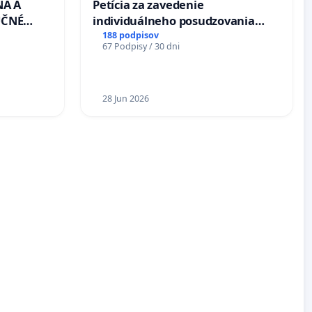
NA A
Petícia za zavedenie
UČNÉ
individuálneho posudzovania
OTU LEN
zdravotnej spôsobilosti osôb s
188 podpisov
67 Podpisy / 30 dni
CEZ
diabetom 1. a 2. typu pri prijímaní
.00 –
do Policajného zboru SR
Á
EA NA
28 Jun 2026