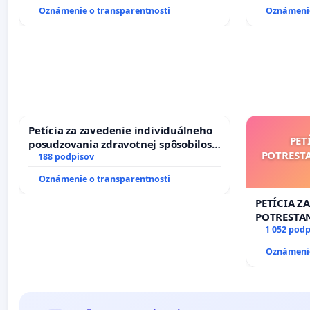
Oznámenie o transparentnosti
Oznámenie
Petícia za zavedenie individuálneho
PET
posudzovania zdravotnej spôsobilosti
POTREST
osôb s diabetom 1. a 2. typu pri
188 podpisov
prijímaní do Policajného zboru SR
Oznámenie o transparentnosti
PETÍCIA Z
POTRESTA
NEPRIATEĽ
1 052 podp
Oznámenie