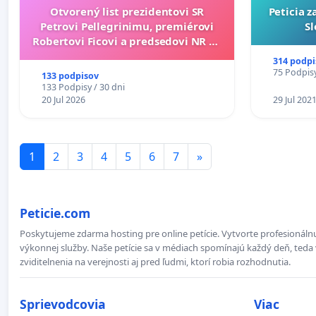
Otvorený list prezidentovi SR
Peticia 
Petrovi Pellegrinimu, premiérovi
Sl
Robertovi Ficovi a predsedovi NR SR
Richardovi Rašimu.
314 podpi
75 Podpisy
133 podpisov
133 Podpisy / 30 dni
20 Jul 2026
29 Jul 202
1
2
3
4
5
6
7
»
Peticie.com
Poskytujeme zdarma hosting pre online petície. Vytvorte profesionálnu
výkonnej služby. Naše petície sa v médiach spomínajú každý deň, teda 
zviditelnenia na verejnosti aj pred ľudmi, ktorí robia rozhodnutia.
Sprievodcovia
Viac