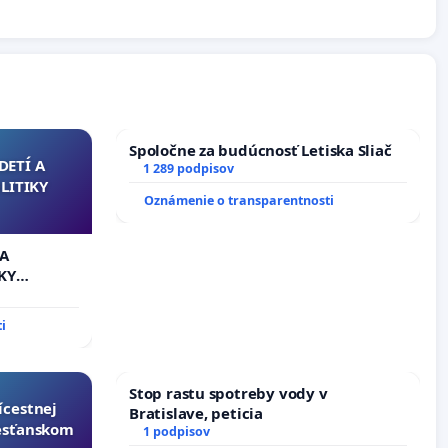
Spoločne za budúcnosť Letiska Sliač
DETÍ A
1 289 podpisov
LITIKY
Oznámenie o transparentnosti
 A
KY
i
Stop rastu spotreby vody v
ícestnej
Bratislave, peticia
resťanskom
1 podpisov