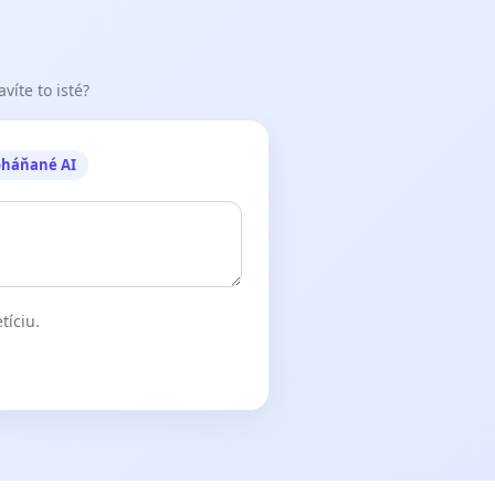
víte to isté?
oháňané AI
tíciu.