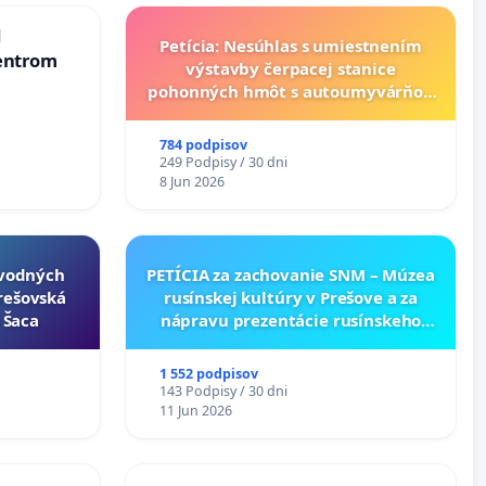
d
Petícia: Nesúhlas s umiestnením
entrom
výstavby čerpacej stanice
pohonných hmôt s autoumyvárňou
v lokalite PROMCEN, Chorvátsky
Grob - Čierna Voda
784 podpisov
249 Podpisy / 30 dni
8 Jun 2026
ôvodných
PETÍCIA za zachovanie SNM – Múzea
Prešovská
rusínskej kultúry v Prešove a za
- Šaca
nápravu prezentácie rusínskeho
kultúrneho dedičstva v SNM –
Múzeu ukrajinskej kultúry vo
1 552 podpisov
Svidníku
143 Podpisy / 30 dni
11 Jun 2026