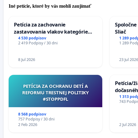
Iné petície, ktoré by vás mohli zaujímať
Petícia za zachovanie
Spoločne 
zastavovania vlakov kategórie
Sliač
Expres (Ex) TATRAN v železničnej
4 530 podpisov
1 289 pod
2 419 Podpisy / 30 dni
1 289 Podp
stanici Púchov
8 Jul 2026
23 Jul 202
Petícia/ž
PETÍCIA ZA OCHRANU DETÍ A
dočasné
REFORMU TRESTNEJ POLITIKY
premoste
1 313 pod
#STOPPDFL
743 Podpis
uzávery 
Komárne
8 568 podpisov
757 Podpisy / 30 dni
2 Feb 2026
2 Jul 2026