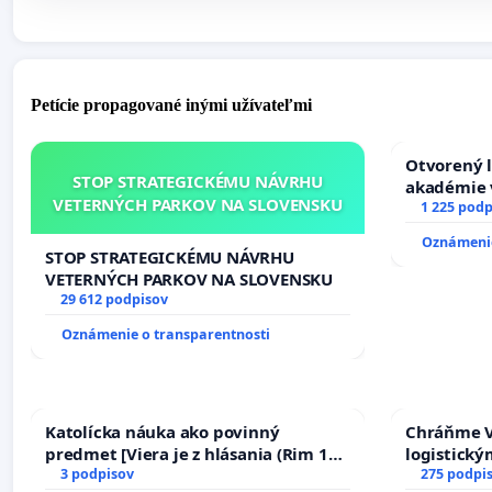
Petície propagované inými užívateľmi
Otvorený l
STOP STRATEGICKÉMU NÁVRHU
akadémie v
VETERNÝCH PARKOV NA SLOVENSKU
Slovenska
1 225 podp
Oznámenie
STOP STRATEGICKÉMU NÁVRHU
VETERNÝCH PARKOV NA SLOVENSKU
29 612 podpisov
Oznámenie o transparentnosti
Katolícka náuka ako povinný
Chráňme V
predmet [Viera je z hlásania (Rim 10,
logistick
17)]
3 podpisov
275 podpi